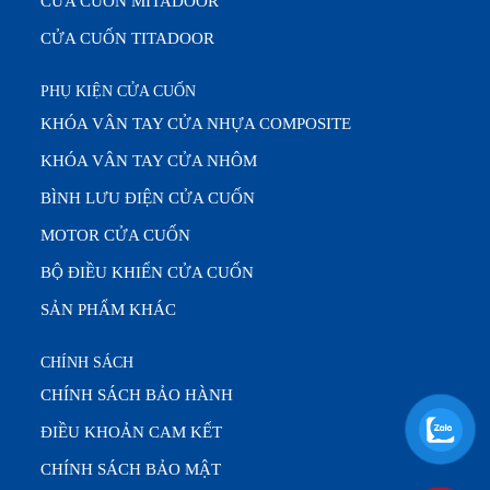
CỬA CUỐN MITADOOR
CỬA CUỐN TITADOOR
PHỤ KIỆN CỬA CUỐN
KHÓA VÂN TAY CỬA NHỰA COMPOSITE
KHÓA VÂN TAY CỬA NHÔM
BÌNH LƯU ĐIỆN CỬA CUỐN
MOTOR CỬA CUỐN
BỘ ĐIỀU KHIỂN CỬA CUỐN
SẢN PHẨM KHÁC
CHÍNH SÁCH
CHÍNH SÁCH BẢO HÀNH
ĐIỀU KHOẢN CAM KẾT
CHÍNH SÁCH BẢO MẬT