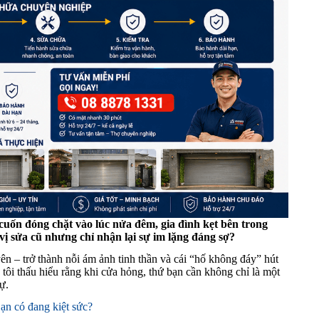
cuốn đóng chặt vào lúc nửa đêm, gia đình kẹt bên trong
ị sửa cũ nhưng chỉ nhận lại sự im lặng đáng sợ?
ên – trở thành nỗi ám ảnh tinh thần và cái “hố không đáy” hút
 tôi thấu hiểu rằng khi cửa hỏng, thứ bạn cần không chỉ là một
ự.
ạn có đang kiệt sức?