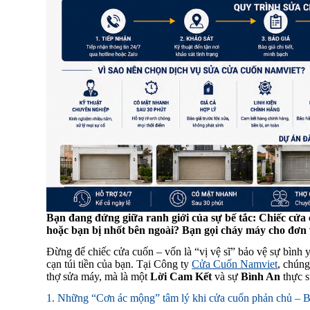
Bạn đang đứng giữa ranh giới của sự bế tắc: Chiếc cửa 
hoặc bạn bị nhốt bên ngoài? Bạn gọi cháy máy cho đơn v
Đừng để chiếc cửa cuốn – vốn là “vị vệ sĩ” bảo vệ sự bình y
cạn túi tiền của bạn. Tại Công ty
Cửa Cuốn Namviet
, chúng
thợ sửa máy, mà là một
Lời Cam Kết
và sự
Bình An
thực s
1. Những “Cơn ác mộng” tâm lý khi cửa cuốn phản chủ – B