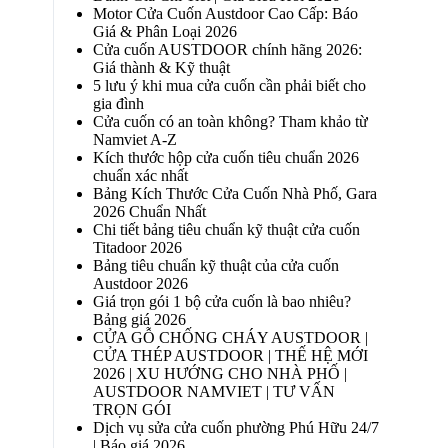
Motor Cửa Cuốn Austdoor Cao Cấp: Báo
Giá & Phân Loại 2026
Cửa cuốn AUSTDOOR chính hãng 2026:
Giá thành & Kỹ thuật
5 lưu ý khi mua cửa cuốn cần phải biết cho
gia đình
Cửa cuốn có an toàn không? Tham khảo từ
Namviet A-Z
Kích thước hộp cửa cuốn tiêu chuẩn 2026
chuẩn xác nhất
Bảng Kích Thước Cửa Cuốn Nhà Phố, Gara
2026 Chuẩn Nhất
Chi tiết bảng tiêu chuẩn kỹ thuật cửa cuốn
Titadoor 2026
Bảng tiêu chuẩn kỹ thuật của cửa cuốn
Austdoor 2026
Giá trọn gói 1 bộ cửa cuốn là bao nhiêu?
Bảng giá 2026
CỬA GỖ CHỐNG CHÁY AUSTDOOR |
CỬA THÉP AUSTDOOR | THẾ HỆ MỚI
2026 | XU HƯỚNG CHO NHÀ PHỐ |
AUSTDOOR NAMVIET | TƯ VẤN
TRỌN GÓI
Dịch vụ sửa cửa cuốn phường Phú Hữu 24/7
| Báo giá 2026