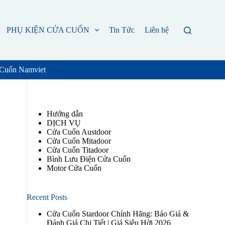
PHỤ KIỆN CỬA CUỐN
Tin Tức
Liên hệ
 Cuốn Namviet
Hướng dẫn
DỊCH VỤ
Cửa Cuốn Austdoor
Cửa Cuốn Mitadoor
Cửa Cuốn Titadoor
Bình Lưu Điện Cửa Cuốn
Motor Cửa Cuốn
Recent Posts
Cửa Cuốn Stardoor Chính Hãng: Báo Giá &
Đánh Giá Chi Tiết | Giá Siêu Hời 2026