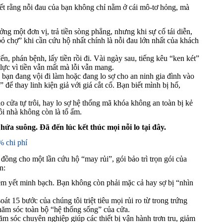
iết rằng nỗi đau của bạn không chỉ nằm ở cái mô-tơ hỏng, mà
ởng một đơn vị, trả tiền sòng phẳng, nhưng khi sự cố tái diễn,
ỏ chợ” khi cần cứu hộ nhất chính là nỗi đau lớn nhất của khách
n, phán bệnh, lấy tiền rồi đi. Vài ngày sau, tiếng kêu “ken két”
lực vì tiền vẫn mất mà lỗi vẫn mang.
 bạn đang vội đi làm hoặc đang lo sợ cho an ninh gia đình vào
 để thay linh kiện giả với giá cắt cổ. Bạn biết mình bị hố,
 cửa tự trôi, hay lo sợ hệ thống mã khóa không an toàn bị kẻ
ôi nhà không còn là tổ ấm.
ứa suông. Đã đến lúc kết thúc mọi nỗi lo tại đây.
% chi phí
 đồng cho một lần cứu hộ “may rủi”, gói bảo trì trọn gói của
n:
m yết minh bạch. Bạn không còn phải mặc cả hay sợ bị “nhìn
át 15 bước của chúng tôi triệt tiêu mọi rủi ro từ trong trứng
hăm sóc toàn bộ “hệ thống sống” của cửa.
m sóc chuyên nghiệp giúp các thiết bị vận hành trơn tru, giảm