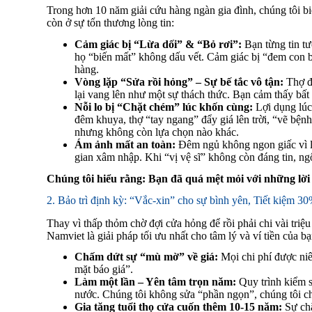
Trong hơn 10 năm giải cứu hàng ngàn gia đình, chúng tôi b
còn ở sự tổn thương lòng tin:
Cảm giác bị “Lừa dối” & “Bỏ rơi”:
Bạn từng tin tư
họ “biến mất” không dấu vết. Cảm giác bị “đem con b
hàng.
Vòng lặp “Sửa rồi hỏng” – Sự bế tắc vô tận:
Thợ đế
lại vang lên như một sự thách thức. Bạn cảm thấy bất 
Nỗi lo bị “Chặt chém” lúc khốn cùng:
Lợi dụng lúc
đêm khuya, thợ “tay ngang” đẩy giá lên trời, “vẽ bệnh”
nhưng không còn lựa chọn nào khác.
Ám ảnh mất an toàn:
Đêm ngủ không ngon giấc vì lo
gian xâm nhập. Khi “vị vệ sĩ” không còn đáng tin, ng
Chúng tôi hiểu rằng: Bạn đã quá mệt mỏi với những lời h
2. Bảo trì định kỳ: “Vắc-xin” cho sự bình yên, Tiết kiệm 30
Thay vì thấp thỏm chờ đợi cửa hỏng để rồi phải chi vài triệu
Namviet là giải pháp tối ưu nhất cho tâm lý và ví tiền của bạ
Chấm dứt sự “mù mờ” về giá:
Mọi chi phí được niê
mặt báo giá”.
Làm một lần – Yên tâm trọn năm:
Quy trình kiểm so
nước. Chúng tôi không sửa “phần ngọn”, chúng tôi c
Gia tăng tuổi thọ cửa cuốn thêm 10-15 năm:
Sự chă