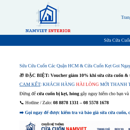
S
k
i
Tran
p
t
o
c
Sửa Cửa Cuốn
o
n
t
e
n
Sửa Cửa Cuốn Các Quận HCM & Cửa Cuốn Kẹt Goi Ngay |
t
🎁
ĐẶC BIỆT:
Voucher giảm 10% khi sửa cửa cuốn & t
CAM KẾT
: KHÁCH HÀNG
HÀI LÒNG
MỚI THANH T
Đừng để
cửa cuốn bị kẹt, hỏng
gây nguy hiểm cho bạn và
📞 Hotline / Zalo:
08 8878 1331 – 08 5578 1678
➡️ Gọi ngay để được kiểm tra và báo giá sửa cửa cuốn, 