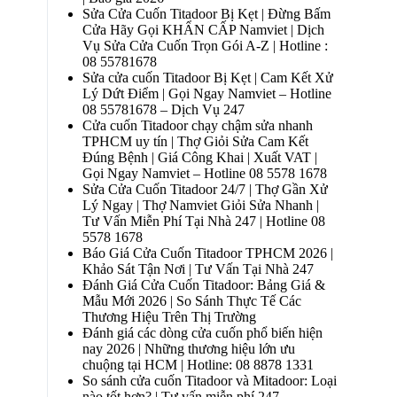
Sửa Cửa Cuốn Titadoor Bị Kẹt | Đừng Bấm
Cửa Hãy Gọi KHẨN CẤP Namviet | Dịch
Vụ Sửa Cửa Cuốn Trọn Gói A-Z | Hotline :
08 55781678
Sửa cửa cuốn Titadoor Bị Kẹt | Cam Kết Xử
Lý Dứt Điểm | Gọi Ngay Namviet – Hotline
08 55781678 – Dịch Vụ 247
Cửa cuốn Titadoor chạy chậm sửa nhanh
TPHCM uy tín | Thợ Giỏi Sửa Cam Kết
Đúng Bệnh | Giá Công Khai | Xuất VAT |
Gọi Ngay Namviet – Hotline 08 5578 1678
Sửa Cửa Cuốn Titadoor 24/7 | Thợ Gần Xử
Lý Ngay | Thợ Namviet Giỏi Sửa Nhanh |
Tư Vấn Miễn Phí Tại Nhà 247 | Hotline 08
5578 1678
Báo Giá Cửa Cuốn Titadoor TPHCM 2026 |
Khảo Sát Tận Nơi | Tư Vấn Tại Nhà 247
Đánh Giá Cửa Cuốn Titadoor: Bảng Giá &
Mẫu Mới 2026 | So Sánh Thực Tế Các
Thương Hiệu Trên Thị Trường
Đánh giá các dòng cửa cuốn phổ biến hiện
nay 2026 | Những thương hiệu lớn ưu
chuộng tại HCM | Hotline: 08 8878 1331
So sánh cửa cuốn Titadoor và Mitadoor: Loại
nào tốt hơn? | Tư vấn miễn phí 247 –