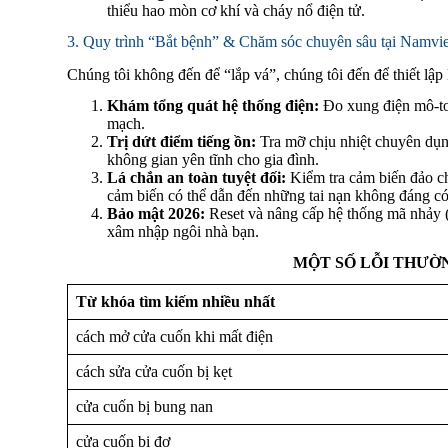
thiểu hao mòn cơ khí và cháy nổ điện tử.
3. Quy trình “Bắt bệnh” & Chăm sóc chuyên sâu tại Namvie
Chúng tôi không đến để “lắp vá”, chúng tôi đến để thiết lập 
Khám tổng quát hệ thống điện:
Đo xung điện mô-tơ,
mạch.
Trị dứt điểm tiếng ồn:
Tra mỡ chịu nhiệt chuyên dụng
không gian yên tĩnh cho gia đình.
Lá chắn an toàn tuyệt đối:
Kiểm tra cảm biến đảo ch
cảm biến có thể dẫn đến những tai nạn không đáng có
Bảo mật 2026:
Reset và nâng cấp hệ thống mã nhảy (
xâm nhập ngôi nhà bạn.
MỘT SỐ LỖI THƯỜ
Từ khóa tìm kiếm nhiều nhất
cách mở cửa cuốn khi mất điện
cách sửa cửa cuốn bị kẹt
cửa cuốn bị bung nan
cửa cuốn bị đơ