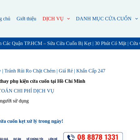
g chủ
Giới thiệu
DỊCH VỤ
DANH MỤC CỬA CUỐN
 Các Quận TP.HCM – Sửa Cửa Cuốn Bị Kẹt | 30 Phút Có Mặt | Cửa
 Tránh Rủi Ro Chặt Chém | Giá Rẻ | Khẩn Cấp 247
hay phụ kiện cửa cuốn tại Hồ Chí Minh
OÁN CHI PHÍ DỊCH VỤ
 người sử dụng
cửa cuốn kẹt xử lý trong ngày!