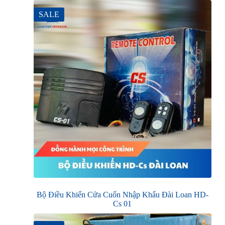
SALE
Bộ Điều Khiển Cửa Cuốn Nhập Khẩu Đài Loan HD-
Cs 01