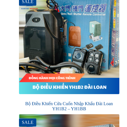
SALE
Bộ Điều Khiển Cửa Cuốn Nhập Khẩu Đài Loan
YH1B2 – YH1BB
SALE