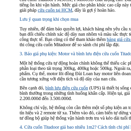
tiếng ồn khi vận hành. Mức giá cho phân khúc cao cấp này
giải pháp
cửa cuốn tại HCM
, đây là gợi ý hoàn hảo.
Lưu ý quan trọng khi chọn mua
Tuy nhiên, để đảm bảo quyền lợi, khách hàng nên yêu cầu x
bạn đối chiếu chính xác độ dày nan nhôm và màu sắc thực tế.
công thực tế. Bạn cũng có thể tham khảo thêm
bảng giá cửa
thi công cửa cuốn Mitadoor để so sánh chi phí lắp đặt.
3. Báo giá phụ kiện: Motor và bình lưu điện cửa cuốn Titad
Một hệ thống cửa tự động hoàn chỉnh không thể thiếu các p
phân loại theo tải trọng 300kg, 400kg hoặc 500kg. Ngoài ra
phẩm. Cụ thể, motor lõi đồng Đài Loan hay motor liên doan
cần tương xứng với diện tích và độ dày của nan cửa.
Bên cạnh đó,
bình lưu điện cửa cuốn
(UPS) là thiết bị sống
bình thường trong những tình huống khẩn cấp. Hiện tại, gi
2.200.000đ đến 3.500.000đ.
Không chỉ vậy, hệ thống còn cần thêm một số phụ kiện an 
tín hiệu và 2 remote từ xa. Thêm vào đó, cảm biến tự dừng
tư đồng bộ giúp hệ thống vận hành trơn tru và kéo dài tuổi t
4. Cửa cuốn Titadoor giá bao nhiêu 1m2? Cách tính chi phí l