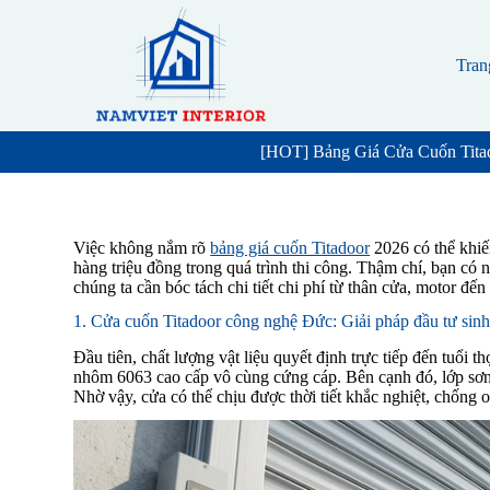
S
k
i
Tran
p
t
o
c
[HOT] Bảng Giá Cửa Cuốn Tita
o
n
t
e
n
Việc không nắm rõ
bảng giá cuốn Titadoor
2026 có thể khiến
t
hàng triệu đồng trong quá trình thi công. Thậm chí, bạn có
chúng ta cần bóc tách chi tiết chi phí từ thân cửa, motor đến
1. Cửa cuốn Titadoor công nghệ Đức: Giải pháp đầu tư sinh 
Đầu tiên, chất lượng vật liệu quyết định trực tiếp đến tuổ
nhôm 6063 cao cấp vô cùng cứng cáp. Bên cạnh đó, lớp sơn t
Nhờ vậy, cửa có thể chịu được thời tiết khắc nghiệt, chống 