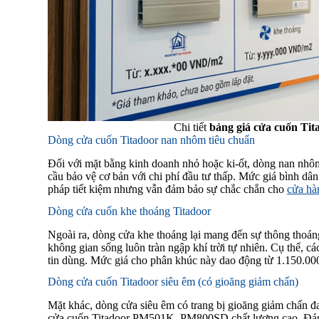
Chi tiết
bảng giá cửa cuốn Tita
Dòng cửa cuốn Titadoor nan nhôm tiêu chuẩn
Đối với mặt bằng kinh doanh nhỏ hoặc ki-ốt, dòng nan nhôm
cầu bảo vệ cơ bản với chi phí đầu tư thấp. Mức giá bình dâ
pháp tiết kiệm nhưng vẫn đảm bảo sự chắc chắn cho
cửa hà
Dòng cửa cuốn khe thoáng Titadoor
Ngoài ra, dòng cửa khe thoáng lại mang đến sự thông thoáng
không gian sống luôn tràn ngập khí trời tự nhiên. Cụ thể,
tin dùng. Mức giá cho phân khúc này dao động từ 1.150.0
Dòng cửa cuốn Titadoor siêu êm (có gioăng giảm chấn)
Mặt khác, dòng cửa siêu êm có trang bị gioăng giảm chấn đ
cửa cuốn Titadoor PM501K, PM800SD chất lượng cao. Đáng c