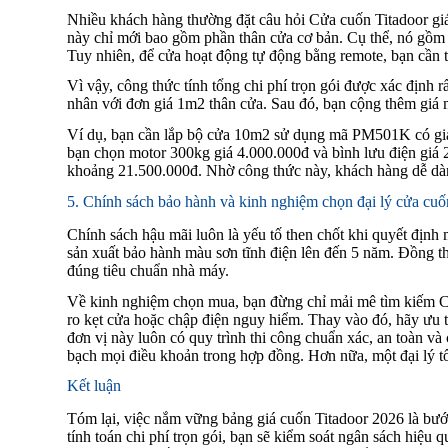
Nhiều khách hàng thường đặt câu hỏi Cửa cuốn Titadoor gi
này chỉ mới bao gồm phần thân cửa cơ bản. Cụ thể, nó gồm
Tuy nhiên, để cửa hoạt động tự động bằng remote, bạn cần 
Vì vậy, công thức tính tổng chi phí trọn gói được xác định r
nhân với đơn giá 1m2 thân cửa. Sau đó, bạn cộng thêm giá m
Ví dụ, bạn cần lắp bộ cửa 10m2 sử dụng mã PM501K có giá 
bạn chọn motor 300kg giá 4.000.000đ và bình lưu điện giá 2
khoảng 21.500.000đ. Nhờ công thức này, khách hàng dễ dàng
5. Chính sách bảo hành và kinh nghiệm chọn đại lý cửa cuố
Chính sách hậu mãi luôn là yếu tố then chốt khi quyết định
sản xuất bảo hành màu sơn tĩnh điện lên đến 5 năm. Đồng t
đúng tiêu chuẩn nhà máy.
Về kinh nghiệm chọn mua, bạn đừng chỉ mải mê tìm kiếm Cửa
ro kẹt cửa hoặc chập điện nguy hiểm. Thay vào đó, hãy ưu t
đơn vị này luôn có quy trình thi công chuẩn xác, an toàn v
bạch mọi điều khoản trong hợp đồng. Hơn nữa, một đại lý tố
Kết luận
Tóm lại, việc nắm vững bảng giá cuốn Titadoor 2026 là bướ
tính toán chi phí trọn gói, bạn sẽ kiểm soát ngân sách hiệu