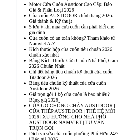
Motor Cửa Cuốn Austdoor Cao Cấp: Báo
Giá & Phân Loại 2026
Cửa cuốn AUSTDOOR chính hãng 2026:
Giá thành & Kỹ thuật
5 lưu ý khi mua cửa cuốn cần phải biết cho
gia đình
Cửa cuốn có an toàn không? Tham khảo từ
Namviet A-Z
Kích thước hộp cửa cuốn tiêu chuẩn 2026
chuẩn xác nhất
Bảng Kích Thước Cửa Cuốn Nhà Phố, Gara
2026 Chuẩn Nhất
Chi tiết bảng tiêu chuẩn kỹ thuật cửa cuốn
Titadoor 2026
Bảng tiêu chuẩn kỹ thuật của cửa cuốn
Austdoor 2026
Giá trọn gói 1 bộ cửa cuốn là bao nhiêu?
Bảng giá 2026
CỬA GỖ CHỐNG CHÁY AUSTDOOR |
CỬA THÉP AUSTDOOR | THẾ HỆ MỚI
2026 | XU HƯỚNG CHO NHÀ PHỐ |
AUSTDOOR NAMVIET | TƯ VẤN
TRỌN GÓI
Dịch vụ sửa cửa cuốn phường Phú Hữu 24/7
| Báo giá 2026