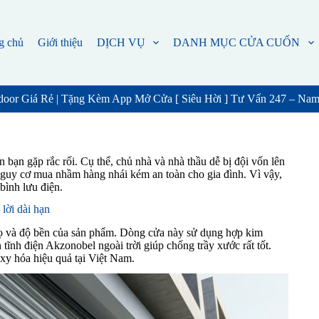
g chủ
Giới thiệu
DỊCH VỤ
DANH MỤC CỬA CUỐN
door Giá Rẻ | Tặng Kèm App Mở Cửa [ Siêu Hời ] Tư Vấn 247 – Na
 bạn gặp rắc rối. Cụ thể, chủ nhà và nhà thầu dễ bị đội vốn lên
 nguy cơ mua nhầm hàng nhái kém an toàn cho gia đình. Vì vậy,
 bình lưu điện.
lời dài hạn
i thọ và độ bền của sản phẩm. Dòng cửa này sử dụng hợp kim
ĩnh điện Akzonobel ngoài trời giúp chống trầy xước rất tốt.
oxy hóa hiệu quả tại Việt Nam.