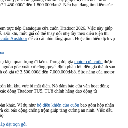
 từ 1.450.000đ đến 1.800.000đ/m2. Nếu bạn đang tìm kiếm các
em trực tiếp Catalogue cửa cuốn Titadoor 2026. Việc này giúp
 Đôi khi, mức giá có thể thay đổi nhẹ tùy theo điều kiện thi
 cuốn Austdoor
để có cái nhìn tổng quan. Hoặc tìm hiểu dịch vụ
oor
hụ kiện quan trọng đi kèm. Trong đó, giá
motor cửa cuốn
được
, nguồn gốc xuất xứ cũng quyết định phần lớn đến giá thành sản
h có giá từ 3.500.000đ đến 7.000.000đ/bộ. Sức nâng của motor
 còn khi khu vực bị mất điện. Nó đảm bảo cửa vẫn hoạt động
á các dòng Titadoor TU5, TU8 chính hãng dao động từ
toàn khác. Ví dụ như
bộ điều khiển cửa cuốn
bao gồm hộp nhận
 và còi báo động chống trộm giúp tăng cường an ninh. Việc đầu
họ.
ắp đặt trọn gói