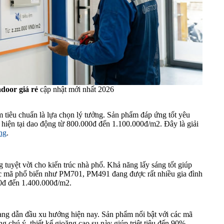
door giá rẻ
cập nhật mới nhất 2026
 tiêu chuẩn là lựa chọn lý tưởng. Sản phẩm đáp ứng tốt yêu
n hiện tại dao động từ 800.000đ đến 1.100.000đ/m2. Đây là giải
ng
.
 tuyệt vời cho kiến trúc nhà phố. Khả năng lấy sáng tốt giúp
 các mã phổ biến như PM701, PM491 đang được rất nhiều gia đình
00đ đến 1.400.000đ/m2.
ang dẫn đầu xu hướng hiện nay. Sản phẩm nổi bật với các mã
hú ý, thiết kế gioăng cao su này giúp triệt tiêu đến 90%