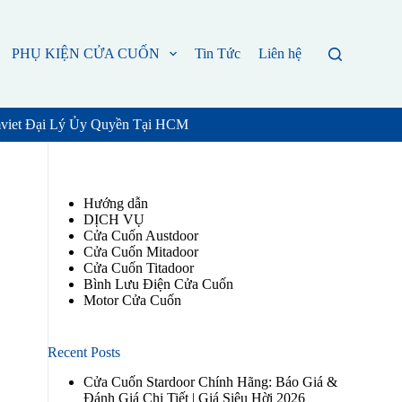
PHỤ KIỆN CỬA CUỐN
Tin Tức
Liên hệ
mviet Đại Lý Ủy Quyền Tại HCM
Hướng dẫn
DỊCH VỤ
Cửa Cuốn Austdoor
Cửa Cuốn Mitadoor
Cửa Cuốn Titadoor
Bình Lưu Điện Cửa Cuốn
Motor Cửa Cuốn
Recent Posts
Cửa Cuốn Stardoor Chính Hãng: Báo Giá &
Đánh Giá Chi Tiết | Giá Siêu Hời 2026