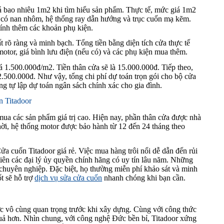
á bao nhiêu 1m2 khi tìm hiểu sản phẩm. Thực tế, mức giá 1m2
 có nan nhôm, hệ thống ray dẫn hướng và trục cuốn mạ kẽm.
tính thêm các khoản phụ kiện.
ất rõ ràng và minh bạch. Tổng tiền bằng diện tích cửa thực tế
otor, giá bình lưu điện (nếu có) và các phụ kiện mua thêm.
1.500.000đ/m2. Tiền thân cửa sẽ là 15.000.000đ. Tiếp theo,
.500.000đ. Như vậy, tổng chi phí dự toán trọn gói cho bộ cửa
 tự lập dự toán ngân sách chính xác cho gia đình.
n Titadoor
 mua các sản phẩm giá trị cao. Hiện nay, phần thân cửa được nhà
hời, hệ thống motor được bảo hành từ 12 đến 24 tháng theo
 cuốn Titadoor giá rẻ. Việc mua hàng trôi nổi dễ dẫn đến rủi
iên các đại lý ủy quyền chính hãng có uy tín lâu năm. Những
à chuyên nghiệp. Đặc biệt, họ thường miễn phí khảo sát và minh
t sẽ hỗ trợ
dịch vụ sửa cửa cuốn
nhanh chóng khi bạn cần.
c vô cùng quan trọng trước khi xây dựng. Cùng với công thức
 quả hơn. Nhìn chung, với công nghệ Đức bền bỉ, Titadoor xứng