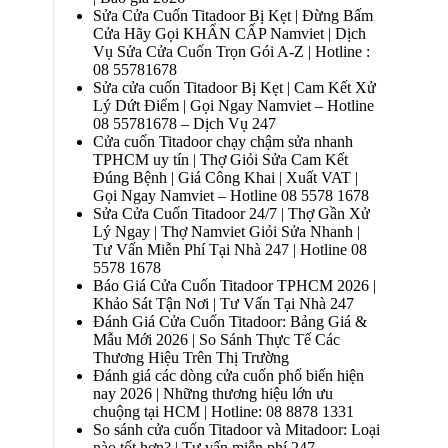
Sửa Cửa Cuốn Titadoor Bị Kẹt | Đừng Bấm
Cửa Hãy Gọi KHẨN CẤP Namviet | Dịch
Vụ Sửa Cửa Cuốn Trọn Gói A-Z | Hotline :
08 55781678
Sửa cửa cuốn Titadoor Bị Kẹt | Cam Kết Xử
Lý Dứt Điểm | Gọi Ngay Namviet – Hotline
08 55781678 – Dịch Vụ 247
Cửa cuốn Titadoor chạy chậm sửa nhanh
TPHCM uy tín | Thợ Giỏi Sửa Cam Kết
Đúng Bệnh | Giá Công Khai | Xuất VAT |
Gọi Ngay Namviet – Hotline 08 5578 1678
Sửa Cửa Cuốn Titadoor 24/7 | Thợ Gần Xử
Lý Ngay | Thợ Namviet Giỏi Sửa Nhanh |
Tư Vấn Miễn Phí Tại Nhà 247 | Hotline 08
5578 1678
Báo Giá Cửa Cuốn Titadoor TPHCM 2026 |
Khảo Sát Tận Nơi | Tư Vấn Tại Nhà 247
Đánh Giá Cửa Cuốn Titadoor: Bảng Giá &
Mẫu Mới 2026 | So Sánh Thực Tế Các
Thương Hiệu Trên Thị Trường
Đánh giá các dòng cửa cuốn phổ biến hiện
nay 2026 | Những thương hiệu lớn ưu
chuộng tại HCM | Hotline: 08 8878 1331
So sánh cửa cuốn Titadoor và Mitadoor: Loại
nào tốt hơn? | Tư vấn miễn phí 247 –