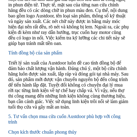
in phun điện tử. Thực tế, mặt sau của từng nan cửa chính
hãng đều có các dòng chữ in phun màu đen. Cụ thể, nội dung
bao gồm logo Austdoor, tên loại sản phẩm, thông số kỹ thuật
và ngày sản xuất. Các nét chữ này được in bằng máy móc
hiện đại nên rất đều, rõ nét và không bị lem. Ngoài ra, các phụ
kiện đi kèm như ray dẫn hướng, trục cuốn hay motor cũng
đều có logo in nổi. Việc kiểm tra kỹ lưỡng các chi tiết này sẽ
giúp bạn tránh mất tiền oan.
Tính đồng bộ của sản phẩm
Triết lý sản xuất của Austdoor luôn đề cao tính đồng bộ để
đảm bảo chất lượng vận hành. Đáng chú ý, một bộ cửa chính
hãng luôn được sản xuất, lắp ráp và đóng gói tại nhà máy. Sau
đó, sản phẩm mới được vận chuyển nguyên bộ đến công trình
để tiến hành lắp đặt. Tuyệt đối không có chuyện đại lý mua
rời rạc từng linh kiện về tự chế hay chắp vá. Vì vậy, nếu thợ
thi công mang đến những linh kiện không cùng thương hiệu,
bạn cần cảnh giác. Việc sử dụng linh kiện trôi nổi sẽ làm giảm
tuổi thọ cửa và gây mất an toàn.
5. Tư vấn chọn mua cửa cuốn Austdoor phù hợp với công
trình
Chọn kích thước chuẩn phong thủy