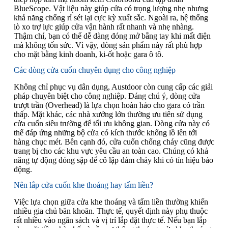
BlueScope. Vật liệu này giúp cửa có trọng lượng nhẹ nhưng
khả năng chống rỉ sét lại cực kỳ xuất sắc. Ngoài ra, hệ thống
lò xo trợ lực giúp cửa vận hành rất nhanh và nhẹ nhàng.
Thậm chí, bạn có thể dễ dàng đóng mở bằng tay khi mất điện
mà không tốn sức. Vì vậy, dòng sản phẩm này rất phù hợp
cho mặt bằng kinh doanh, ki-ốt hoặc gara ô tô.
Các dòng cửa cuốn chuyên dụng cho công nghiệp
Không chỉ phục vụ dân dụng, Austdoor còn cung cấp các giải
pháp chuyên biệt cho công nghiệp. Đáng chú ý, dòng cửa
trượt trần (Overhead) là lựa chọn hoàn hảo cho gara có trần
thấp. Mặt khác, các nhà xưởng lớn thường ưu tiên sử dụng
cửa cuốn siêu trường để tối ưu không gian. Dòng cửa này có
thể đáp ứng những bộ cửa có kích thước khổng lồ lên tới
hàng chục mét. Bên cạnh đó, cửa cuốn chống cháy cũng được
trang bị cho các khu vực yêu cầu an toàn cao. Chúng có khả
năng tự động đóng sập để cô lập đám cháy khi có tín hiệu báo
động.
Nên lắp cửa cuốn khe thoáng hay tấm liền?
Việc lựa chọn giữa cửa khe thoáng và tấm liền thường khiến
nhiều gia chủ băn khoăn. Thực tế, quyết định này phụ thuộc
rất nhiều vào ngân sách và vị trí lắp đặt thực tế. Nếu bạn lắp