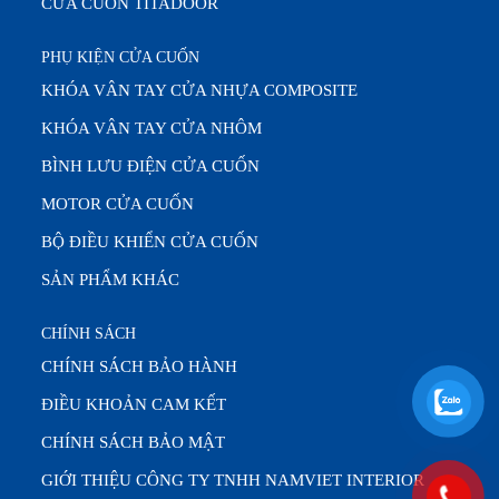
CỬA CUỐN TITADOOR
PHỤ KIỆN CỬA CUỐN
KHÓA VÂN TAY CỬA NHỰA COMPOSITE
KHÓA VÂN TAY CỬA NHÔM
BÌNH LƯU ĐIỆN CỬA CUỐN
MOTOR CỬA CUỐN
BỘ ĐIỀU KHIỂN CỬA CUỐN
SẢN PHẨM KHÁC
CHÍNH SÁCH
CHÍNH SÁCH BẢO HÀNH
ĐIỀU KHOẢN CAM KẾT
CHÍNH SÁCH BẢO MẬT
GIỚI THIỆU CÔNG TY TNHH NAMVIET INTERIOR