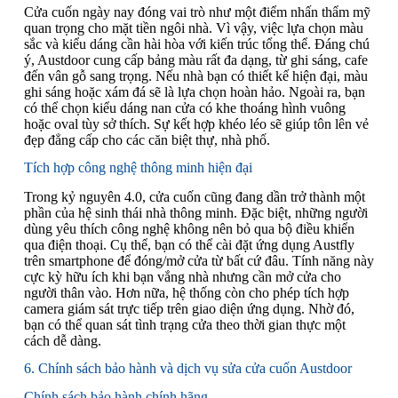
Cửa cuốn ngày nay đóng vai trò như một điểm nhấn thẩm mỹ
quan trọng cho mặt tiền ngôi nhà. Vì vậy, việc lựa chọn màu
sắc và kiểu dáng cần hài hòa với kiến trúc tổng thể. Đáng chú
ý, Austdoor cung cấp bảng màu rất đa dạng, từ ghi sáng, cafe
đến vân gỗ sang trọng. Nếu nhà bạn có thiết kế hiện đại, màu
ghi sáng hoặc xám đá sẽ là lựa chọn hoàn hảo. Ngoài ra, bạn
có thể chọn kiểu dáng nan cửa có khe thoáng hình vuông
hoặc oval tùy sở thích. Sự kết hợp khéo léo sẽ giúp tôn lên vẻ
đẹp đẳng cấp cho các căn biệt thự, nhà phố.
Tích hợp công nghệ thông minh hiện đại
Trong kỷ nguyên 4.0, cửa cuốn cũng đang dần trở thành một
phần của hệ sinh thái nhà thông minh. Đặc biệt, những người
dùng yêu thích công nghệ không nên bỏ qua bộ điều khiển
qua điện thoại. Cụ thể, bạn có thể cài đặt ứng dụng Austfly
trên smartphone để đóng/mở cửa từ bất cứ đâu. Tính năng này
cực kỳ hữu ích khi bạn vắng nhà nhưng cần mở cửa cho
người thân vào. Hơn nữa, hệ thống còn cho phép tích hợp
camera giám sát trực tiếp trên giao diện ứng dụng. Nhờ đó,
bạn có thể quan sát tình trạng cửa theo thời gian thực một
cách dễ dàng.
6. Chính sách bảo hành và dịch vụ sửa cửa cuốn Austdoor
Chính sách bảo hành chính hãng