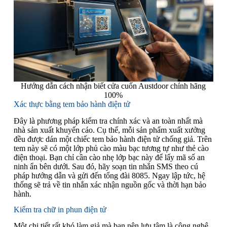
Hướng dẫn cách nhận biết cửa cuốn Austdoor chính hãng
100%
Xác thực bằng tem bảo hành điện tử
Đây là phương pháp kiểm tra chính xác và an toàn nhất mà
nhà sản xuất khuyến cáo. Cụ thể, mỗi sản phẩm xuất xưởng
đều được dán một chiếc tem bảo hành điện tử chống giả. Trên
tem này sẽ có một lớp phủ cào màu bạc tương tự như thẻ cào
điện thoại. Bạn chỉ cần cào nhẹ lớp bạc này để lấy mã số an
ninh ẩn bên dưới. Sau đó, hãy soạn tin nhắn SMS theo cú
pháp hướng dẫn và gửi đến tổng đài 8085. Ngay lập tức, hệ
thống sẽ trả về tin nhắn xác nhận nguồn gốc và thời hạn bảo
hành.
Kiểm tra chữ in phun điện tử
Một chi tiết rất khó làm giả mà bạn nên lưu tâm là công nghệ