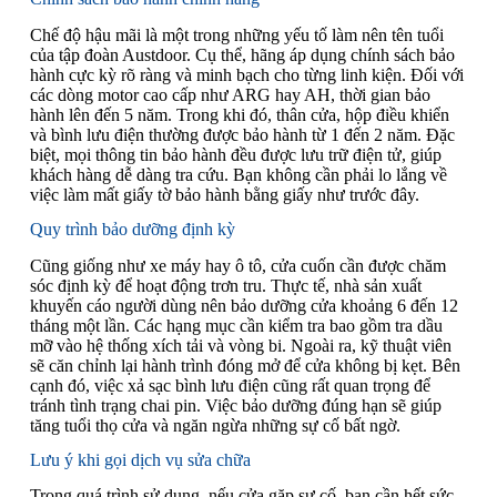
Chế độ hậu mãi là một trong những yếu tố làm nên tên tuổi
của tập đoàn Austdoor. Cụ thể, hãng áp dụng chính sách bảo
hành cực kỳ rõ ràng và minh bạch cho từng linh kiện. Đối với
các dòng motor cao cấp như ARG hay AH, thời gian bảo
hành lên đến 5 năm. Trong khi đó, thân cửa, hộp điều khiển
và bình lưu điện thường được bảo hành từ 1 đến 2 năm. Đặc
biệt, mọi thông tin bảo hành đều được lưu trữ điện tử, giúp
khách hàng dễ dàng tra cứu. Bạn không cần phải lo lắng về
việc làm mất giấy tờ bảo hành bằng giấy như trước đây.
Quy trình bảo dưỡng định kỳ
Cũng giống như xe máy hay ô tô, cửa cuốn cần được chăm
sóc định kỳ để hoạt động trơn tru. Thực tế, nhà sản xuất
khuyến cáo người dùng nên bảo dưỡng cửa khoảng 6 đến 12
tháng một lần. Các hạng mục cần kiểm tra bao gồm tra dầu
mỡ vào hệ thống xích tải và vòng bi. Ngoài ra, kỹ thuật viên
sẽ căn chỉnh lại hành trình đóng mở để cửa không bị kẹt. Bên
cạnh đó, việc xả sạc bình lưu điện cũng rất quan trọng để
tránh tình trạng chai pin. Việc bảo dưỡng đúng hạn sẽ giúp
tăng tuổi thọ cửa và ngăn ngừa những sự cố bất ngờ.
Lưu ý khi gọi dịch vụ sửa chữa
Trong quá trình sử dụng, nếu cửa gặp sự cố, bạn cần hết sức