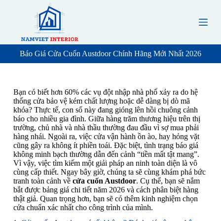
S
k
i
p
t
o
Báo Giá Cửa Cuốn Austdoor Chính Hãng Mới Nhất 2026
c
o
n
t
Bạn có biết hơn 60% các vụ đột nhập nhà phố xảy ra do hệ
e
thống cửa bảo vệ kém chất lượng hoặc dễ dàng bị dò mã
n
khóa? Thực tế, con số này đang gióng lên hồi chuông cảnh
t
báo cho nhiều gia đình. Giữa hàng trăm thương hiệu trên thị
trường, chủ nhà và nhà thầu thường đau đầu vì sợ mua phải
hàng nhái. Ngoài ra, việc cửa vận hành ồn ào, hay hỏng vặt
cũng gây ra không ít phiền toái. Đặc biệt, tình trạng báo giá
không minh bạch thường dẫn đến cảnh “tiền mất tật mang”.
Vì vậy, việc tìm kiếm một giải pháp an ninh toàn diện là vô
cùng cấp thiết. Ngay bây giờ, chúng ta sẽ cùng khám phá bức
tranh toàn cảnh về
cửa cuốn Austdoor
. Cụ thể, bạn sẽ nắm
bắt được bảng giá chi tiết năm 2026 và cách phân biệt hàng
thật giả. Quan trọng hơn, bạn sẽ có thêm kinh nghiệm chọn
cửa chuẩn xác nhất cho công trình của mình.