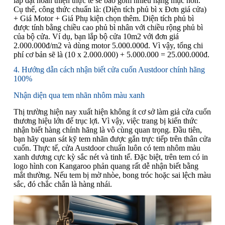
lắp đặt hoàn thiện thực tế sẽ bao gồm nhiều hạng mục hơn.
Cụ thể, công thức chuẩn là: (Diện tích phủ bì x Đơn giá cửa)
+ Giá Motor + Giá Phụ kiện chọn thêm. Diện tích phủ bì
được tính bằng chiều cao phủ bì nhân với chiều rộng phủ bì
của bộ cửa. Ví dụ, bạn lắp bộ cửa 10m2 với đơn giá
2.000.000đ/m2 và dùng motor 5.000.000đ. Vì vậy, tổng chi
phí cơ bản sẽ là (10 x 2.000.000) + 5.000.000 = 25.000.000đ.
4. Hướng dẫn cách nhận biết cửa cuốn Austdoor chính hãng
100%
Nhận diện qua tem nhãn nhôm màu xanh
Thị trường hiện nay xuất hiện không ít cơ sở làm giả cửa cuốn
thương hiệu lớn để trục lợi. Vì vậy, việc trang bị kiến thức
nhận biết hàng chính hãng là vô cùng quan trọng. Đầu tiên,
bạn hãy quan sát kỹ tem nhãn được gắn trực tiếp trên thân cửa
cuốn. Thực tế, cửa Austdoor chuẩn luôn có tem nhôm màu
xanh dương cực kỳ sắc nét và tinh tế. Đặc biệt, trên tem có in
logo hình con Kangaroo phản quang rất dễ nhận biết bằng
mắt thường. Nếu tem bị mờ nhòe, bong tróc hoặc sai lệch màu
sắc, đó chắc chắn là hàng nhái.