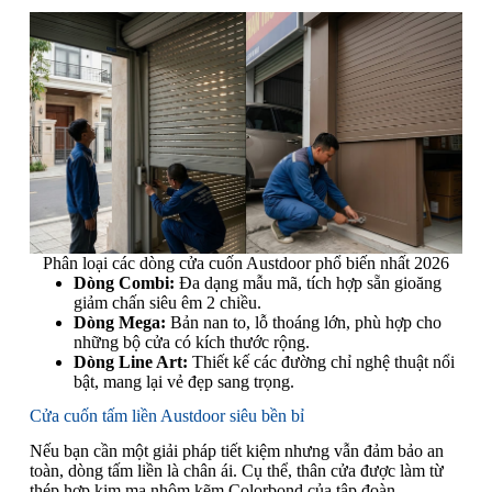
Phân loại các dòng cửa cuốn Austdoor phổ biến nhất 2026
Dòng Combi:
Đa dạng mẫu mã, tích hợp sẵn gioăng
giảm chấn siêu êm 2 chiều.
Dòng Mega:
Bản nan to, lỗ thoáng lớn, phù hợp cho
những bộ cửa có kích thước rộng.
Dòng Line Art:
Thiết kế các đường chỉ nghệ thuật nổi
bật, mang lại vẻ đẹp sang trọng.
Cửa cuốn tấm liền Austdoor siêu bền bỉ
Nếu bạn cần một giải pháp tiết kiệm nhưng vẫn đảm bảo an
toàn, dòng tấm liền là chân ái. Cụ thể, thân cửa được làm từ
thép hợp kim mạ nhôm kẽm Colorbond của tập đoàn