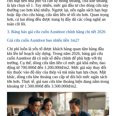
cho mặt tiền nhà phố và cần sự thông thoáng, cửa khe thoáng
là lựa chọn số 1. Tuy nhiên, mức giá đầu tư cho dòng cửa này
thường cao hơn khá nhiều. Ngược lại, nếu ngân sách hạn hẹp
hoặc lắp cho cửa hàng, cửa tấm liền sẽ tối ưu hơn. Quan trọng
hơn, cả hai dòng đều được trang bị đầy đủ các công nghệ an
toàn cốt lõi.
3. Bảng báo giá cửa cuốn Austdoor chính hãng chi tiết 2026
Giá cửa cuốn Austdoor bao nhiêu tiền 1m2?
Chi phí luôn là yếu tố được khách hàng quan tâm hàng đầu
khi lên kế hoạch xây dựng. Trong năm 2026, bảng giá cửa
cuốn Austdoor đã có một số điều chỉnh để phù hợp với thị
trường. Cụ thể, dòng cửa tấm liền có mức giá khá mềm, dao
động từ 700.000đ đến 1.200.000đ/m2. Mức giá này thay đổi
tùy thuộc vào độ dày của thép và mã màu bạn lựa chọn. Mặt
khác, dòng cửa khe thoáng cao cấp sẽ đòi hỏi mức ngân sách
lớn hơn. Thực tế, giá nan cửa khe thoáng hiện đang nằm trong
khoảng từ 1.500.000đ đến 3.500.000đ/m2.