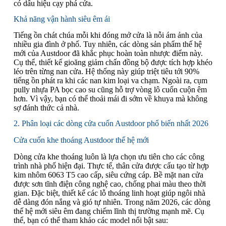
có dấu hiệu cạy phá cửa.
Khả năng vận hành siêu êm ái
Tiếng ồn chát chúa mỗi khi đóng mở cửa là nỗi ám ảnh của
nhiều gia đình ở phố. Tuy nhiên, các dòng sản phẩm thế hệ
mới của Austdoor đã khắc phục hoàn toàn nhược điểm này.
Cụ thể, thiết kế gioăng giảm chấn đồng bộ được tích hợp khéo
léo trên từng nan cửa. Hệ thống này giúp triệt tiêu tới 90%
tiếng ồn phát ra khi các nan kim loại va chạm. Ngoài ra, cụm
pully nhựa PA bọc cao su cũng hỗ trợ vòng lô cuốn cuộn êm
hơn. Vì vậy, bạn có thể thoải mái đi sớm về khuya mà không
sợ đánh thức cả nhà.
2. Phân loại các dòng cửa cuốn Austdoor phổ biến nhất 2026
Cửa cuốn khe thoáng Austdoor thế hệ mới
Dòng cửa khe thoáng luôn là lựa chọn ưu tiên cho các công
trình nhà phố hiện đại. Thực tế, thân cửa được cấu tạo từ hợp
kim nhôm 6063 T5 cao cấp, siêu cứng cáp. Bề mặt nan cửa
được sơn tĩnh điện công nghệ cao, chống phai màu theo thời
gian. Đặc biệt, thiết kế các lỗ thoáng linh hoạt giúp ngôi nhà
dễ dàng đón nắng và gió tự nhiên. Trong năm 2026, các dòng
thế hệ mới siêu êm đang chiếm lĩnh thị trường mạnh mẽ. Cụ
thể, bạn có thể tham khảo các model nổi bật sau: