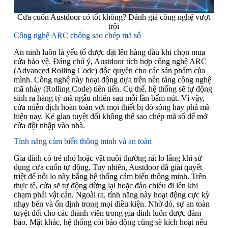
Cửa cuốn Austdoor có tốt không? Đánh giá công nghệ vượt
trội
Công nghệ ARC chống sao chép mã số
An ninh luôn là yếu tố được đặt lên hàng đầu khi chọn mua
cửa bảo vệ. Đáng chú ý, Austdoor tích hợp công nghệ ARC
(Advanced Rolling Code) độc quyền cho các sản phẩm của
mình. Công nghệ này hoạt động dựa trên nền tảng công nghệ
mã nhảy (Rolling Code) tiên tiến. Cụ thể, hệ thống sẽ tự động
sinh ra hàng tỷ mã ngẫu nhiên sau mỗi lần bấm nút. Vì vậy,
cửa miễn dịch hoàn toàn với mọi thiết bị dò sóng hay phá mã
hiện nay. Kẻ gian tuyệt đối không thể sao chép mã số để mở
cửa đột nhập vào nhà.
Tính năng cảm biến thông minh và an toàn
Gia đình có trẻ nhỏ hoặc vật nuôi thường rất lo lắng khi sử
dụng cửa cuốn tự động. Tuy nhiên, Austdoor đã giải quyết
triệt để nỗi lo này bằng hệ thống cảm biến thông minh. Trên
thực tế, cửa sẽ tự động dừng lại hoặc đảo chiều đi lên khi
chạm phải vật cản. Ngoài ra, tính năng này hoạt động cực kỳ
nhạy bén và ổn định trong mọi điều kiện. Nhờ đó, sự an toàn
tuyệt đối cho các thành viên trong gia đình luôn được đảm
bảo. Mặt khác, hệ thống còi báo động cũng sẽ kích hoạt nếu