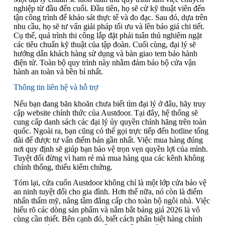
nghiệp từ đầu đến cuối. Đầu tiên, họ sẽ cử kỹ thuật viên đến
tận công trình để khảo sát thực tế và đo đạc. Sau đó, dựa trên
nhu cầu, họ sẽ tư vấn giải pháp tối ưu và lên báo giá chi tiết.
Cụ thể, quá trình thi công lắp đặt phải tuân thủ nghiêm ngặt
các tiêu chuẩn kỹ thuật của tập đoàn. Cuối cùng, đại lý sẽ
hướng dẫn khách hàng sử dụng và bàn giao tem bảo hành
điện tử. Toàn bộ quy trình này nhằm đảm bảo bộ cửa vận
hành an toàn và bền bỉ nhất.
Thông tin liên hệ và hỗ trợ
Nếu bạn đang băn khoăn chưa biết tìm đại lý ở đâu, hãy truy
cập website chính thức của Austdoor. Tại đây, hệ thống sẽ
cung cấp danh sách các đại lý ủy quyền chính hãng trên toàn
quốc. Ngoài ra, bạn cũng có thể gọi trực tiếp đến hotline tổng
đài để được tư vấn điểm bán gần nhất. Việc mua hàng đúng
nơi quy định sẽ giúp bạn bảo vệ trọn vẹn quyền lợi của mình.
Tuyệt đối đừng vì ham rẻ mà mua hàng qua các kênh không
chính thống, thiếu kiểm chứng.
Tóm lại, cửa cuốn Austdoor không chỉ là một lớp cửa bảo vệ
an ninh tuyệt đối cho gia đình. Hơn thế nữa, nó còn là điểm
nhấn thẩm mỹ, nâng tầm đẳng cấp cho toàn bộ ngôi nhà. Việc
hiểu rõ các dòng sản phẩm và nắm bắt bảng giá 2026 là vô
cùng cần thiết. Bên cạnh đó, biết cách phân biệt hàng chính