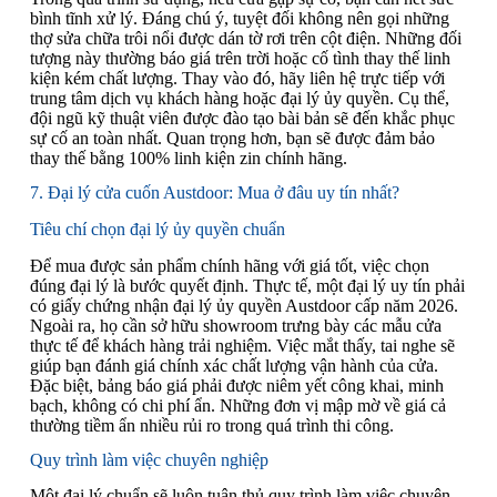
bình tĩnh xử lý. Đáng chú ý, tuyệt đối không nên gọi những
thợ sửa chữa trôi nổi được dán tờ rơi trên cột điện. Những đối
tượng này thường báo giá trên trời hoặc cố tình thay thế linh
kiện kém chất lượng. Thay vào đó, hãy liên hệ trực tiếp với
trung tâm dịch vụ khách hàng hoặc đại lý ủy quyền. Cụ thể,
đội ngũ kỹ thuật viên được đào tạo bài bản sẽ đến khắc phục
sự cố an toàn nhất. Quan trọng hơn, bạn sẽ được đảm bảo
thay thế bằng 100% linh kiện zin chính hãng.
7. Đại lý cửa cuốn Austdoor: Mua ở đâu uy tín nhất?
Tiêu chí chọn đại lý ủy quyền chuẩn
Để mua được sản phẩm chính hãng với giá tốt, việc chọn
đúng đại lý là bước quyết định. Thực tế, một đại lý uy tín phải
có giấy chứng nhận đại lý ủy quyền Austdoor cấp năm 2026.
Ngoài ra, họ cần sở hữu showroom trưng bày các mẫu cửa
thực tế để khách hàng trải nghiệm. Việc mắt thấy, tai nghe sẽ
giúp bạn đánh giá chính xác chất lượng vận hành của cửa.
Đặc biệt, bảng báo giá phải được niêm yết công khai, minh
bạch, không có chi phí ẩn. Những đơn vị mập mờ về giá cả
thường tiềm ẩn nhiều rủi ro trong quá trình thi công.
Quy trình làm việc chuyên nghiệp
Một đại lý chuẩn sẽ luôn tuân thủ quy trình làm việc chuyên