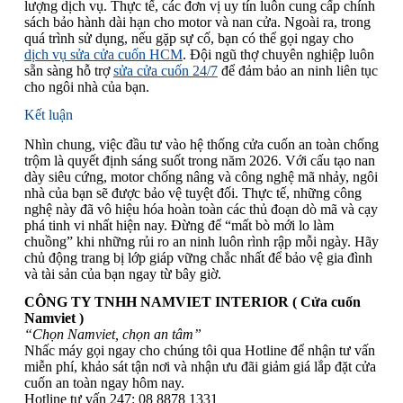
lượng dịch vụ. Thực tế, các đơn vị uy tín luôn cung cấp chính
sách bảo hành dài hạn cho motor và nan cửa. Ngoài ra, trong
quá trình sử dụng, nếu gặp sự cố, bạn có thể gọi ngay cho
dịch vụ sửa cửa cuốn HCM
. Đội ngũ thợ chuyên nghiệp luôn
sẵn sàng hỗ trợ
sửa cửa cuốn 24/7
để đảm bảo an ninh liên tục
cho ngôi nhà của bạn.
Kết luận
Nhìn chung, việc đầu tư vào hệ thống cửa cuốn an toàn chống
trộm là quyết định sáng suốt trong năm 2026. Với cấu tạo nan
dày siêu cứng, motor chống nâng và công nghệ mã nhảy, ngôi
nhà của bạn sẽ được bảo vệ tuyệt đối. Thực tế, những công
nghệ này đã vô hiệu hóa hoàn toàn các thủ đoạn dò mã và cạy
phá tinh vi nhất hiện nay. Đừng để “mất bò mới lo làm
chuồng” khi những rủi ro an ninh luôn rình rập mỗi ngày. Hãy
chủ động trang bị lớp giáp vững chắc nhất để bảo vệ gia đình
và tài sản của bạn ngay từ bây giờ.
CÔNG TY TNHH NAMVIET INTERIOR ( Cửa cuốn
Namviet )
“Chọn Namviet, chọn an tâm”
Nhấc máy gọi ngay cho chúng tôi qua Hotline để nhận tư vấn
miễn phí, khảo sát tận nơi và nhận ưu đãi giảm giá lắp đặt cửa
cuốn an toàn ngay hôm nay.
Hotline tư vấn 247: 08 8878 1331