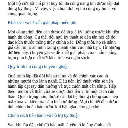
Một bộ cửa tốt chỉ phát huy tối đa công năng khi được lắp đặt
đúng kỹ thuật. Vì vậy, việc chọn đơn vị thi công uy tín là vô
cùng quan trọng.
Khảo sát và tư vấn giải pháp miễn phí
Mọi công trình đều cần được đánh giá kỹ lưỡng trước khi tiến
hành thi công. Cụ thể, đội ngũ kỹ thuật sẽ đến tận nơi để đo
đạc kích thước thông thủy chính xác. Đồng thời, họ sẽ đánh
giá các rủi ro an ninh xung quanh khu vực nhà bạn. Từ những
dữ liệu này, chuyên gia sẽ đề xuất giải pháp cửa cuốn chống
trộm phù hợp nhất với kiến trúc và ngân sách.
Quy trình thi công chuyên nghiệp
Quá trình lắp đặt đòi hỏi sự tỉ mỉ và độ chính xác cao từ
những người thợ lành nghề. Đầu tiên, kỹ thuật viên sẽ tiến
hành lắp đặt ray dẫn hướng và trục cuốn thật cân bằng. Tiếp
theo, motor và thân cửa sẽ được đưa lên vị trí một cách cẩn
thận. Quan trọng hơn, thợ sẽ cài đặt hệ thống chống sao chép
mã khóa và kiểm tra cảm biến tự dừng. Mọi chi tiết đều được
tinh chỉnh hoàn hảo trước khi bàn giao cho gia chủ.
Chính sách bảo hành và hỗ trợ kỹ thuật
Sau khi lắp đặt, chế độ hậu mãi là yếu tố khẳng định chất