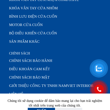
KHÓA VÂN TAY CỬA NHÔM
BÌNH LƯU ĐIỆN CỬA CUỐN
MOTOR CỬA CUỐN
BỘ ĐIỀU KHIỂN CỬA CUỐN
SẢN PHẨM KHÁC
CHÍNH SÁCH
CHÍNH SÁCH BẢO HÀNH
ĐIỀU KHOẢN CAM KẾT
CHÍNH SÁCH BẢO MẬT
GIỚI THIỆU CÔNG TY TNHH NAMVIET INTERIOR
LIÊN HỆ
Chúng tôi sử dụng cookie để đảm bảo mang lại cho bạn trải nghiệm
tốt nhất trên trang web của chúng tôi.