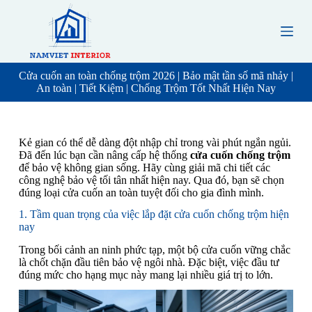
S
k
i
p
t
o
Cửa cuốn an toàn chống trộm 2026 | Bảo mật tần số mã nhảy |
c
An toàn | Tiết Kiệm | Chống Trộm Tốt Nhất Hiện Nay
o
n
t
e
Kẻ gian có thể dễ dàng đột nhập chỉ trong vài phút ngắn ngủi.
n
Đã đến lúc bạn cần nâng cấp hệ thống
cửa cuốn chống trộm
t
để bảo vệ không gian sống. Hãy cùng giải mã chi tiết các
công nghệ bảo vệ tối tân nhất hiện nay. Qua đó, bạn sẽ chọn
đúng loại cửa cuốn an toàn tuyệt đối cho gia đình mình.
1. Tầm quan trọng của việc lắp đặt cửa cuốn chống trộm hiện
nay
Trong bối cảnh an ninh phức tạp, một bộ cửa cuốn vững chắc
là chốt chặn đầu tiên bảo vệ ngôi nhà. Đặc biệt, việc đầu tư
đúng mức cho hạng mục này mang lại nhiều giá trị to lớn.