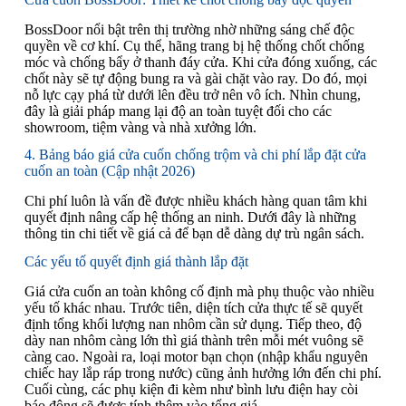
BossDoor nổi bật trên thị trường nhờ những sáng chế độc
quyền về cơ khí. Cụ thể, hãng trang bị hệ thống chốt chống
móc và chống bẩy ở thanh đáy cửa. Khi cửa đóng xuống, các
chốt này sẽ tự động bung ra và gài chặt vào ray. Do đó, mọi
nỗ lực cạy phá từ dưới lên đều trở nên vô ích. Nhìn chung,
đây là giải pháp mang lại độ an toàn tuyệt đối cho các
showroom, tiệm vàng và nhà xưởng lớn.
4. Bảng báo giá cửa cuốn chống trộm và chi phí lắp đặt cửa
cuốn an toàn (Cập nhật 2026)
Chi phí luôn là vấn đề được nhiều khách hàng quan tâm khi
quyết định nâng cấp hệ thống an ninh. Dưới đây là những
thông tin chi tiết về giá cả để bạn dễ dàng dự trù ngân sách.
Các yếu tố quyết định giá thành lắp đặt
Giá cửa cuốn an toàn không cố định mà phụ thuộc vào nhiều
yếu tố khác nhau. Trước tiên, diện tích cửa thực tế sẽ quyết
định tổng khối lượng nan nhôm cần sử dụng. Tiếp theo, độ
dày nan nhôm càng lớn thì giá thành trên mỗi mét vuông sẽ
càng cao. Ngoài ra, loại motor bạn chọn (nhập khẩu nguyên
chiếc hay lắp ráp trong nước) cũng ảnh hưởng lớn đến chi phí.
Cuối cùng, các phụ kiện đi kèm như bình lưu điện hay còi
báo động sẽ được tính thêm vào tổng giá.