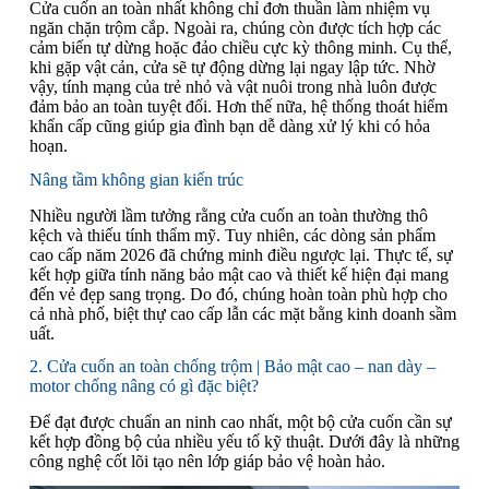
Cửa cuốn an toàn nhất không chỉ đơn thuần làm nhiệm vụ
ngăn chặn trộm cắp. Ngoài ra, chúng còn được tích hợp các
cảm biến tự dừng hoặc đảo chiều cực kỳ thông minh. Cụ thể,
khi gặp vật cản, cửa sẽ tự động dừng lại ngay lập tức. Nhờ
vậy, tính mạng của trẻ nhỏ và vật nuôi trong nhà luôn được
đảm bảo an toàn tuyệt đối. Hơn thế nữa, hệ thống thoát hiểm
khẩn cấp cũng giúp gia đình bạn dễ dàng xử lý khi có hỏa
hoạn.
Nâng tầm không gian kiến trúc
Nhiều người lầm tưởng rằng cửa cuốn an toàn thường thô
kệch và thiếu tính thẩm mỹ. Tuy nhiên, các dòng sản phẩm
cao cấp năm 2026 đã chứng minh điều ngược lại. Thực tế, sự
kết hợp giữa tính năng bảo mật cao và thiết kế hiện đại mang
đến vẻ đẹp sang trọng. Do đó, chúng hoàn toàn phù hợp cho
cả nhà phố, biệt thự cao cấp lẫn các mặt bằng kinh doanh sầm
uất.
2. Cửa cuốn an toàn chống trộm | Bảo mật cao – nan dày –
motor chống nâng có gì đặc biệt?
Để đạt được chuẩn an ninh cao nhất, một bộ cửa cuốn cần sự
kết hợp đồng bộ của nhiều yếu tố kỹ thuật. Dưới đây là những
công nghệ cốt lõi tạo nên lớp giáp bảo vệ hoàn hảo.