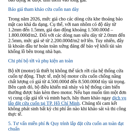
Báo giá tham khảo cửa cuốn nan dày
Trong năm 2026, mức giá cho các dòng cửa khe thoáng bảo
mật cao khá đa dạng. Cụ thể, với nan nhôm có độ dày từ
1.2mm đến 1.5mm, giá dao động khoảng 1.500.000đ –
1.800.000đ/m2. Đối với các dòng nan siêu dày từ 2.0mm đến
2.5mm, mức giá sẽ từ 2.200.000đ/m2 trở lên. Tuy nhiên, đây
là khoản đầu tư hoàn toàn xứng đáng để bảo vệ khối tài sản
khổng lồ bên trong nhà bạn.
Chi phí bộ tời và phụ kiện an toàn
Bộ tời (motor) là thiết bị không thể tách rời của hệ thống cửa
cuốn tự động. Thực tế, một bộ motor cửa cuốn chống nâng
chất lượng có giá từ 4.500.000đ đến 8.500.000đ tùy tải trọng.
Bên cạnh đó, bộ điều khiển mã nhảy và hệ thống cảm biến
thường được bán kèm theo motor. Nếu bạn muốn tìm một đơn
vị cung cấp giá tốt và minh bạch, hãy tham khảo ngay
dịch vụ
lắp đặt cửa cuốn tại TP. Hồ Chí Minh
. Chúng tôi cam kết
không phát sinh bất kỳ chi phí ẩn nào khi khảo sát và thi công
thực tế.
5. Tư vấn miễn phí & Quy trình lắp đặt cửa cuốn an toàn đạt
chuẩn