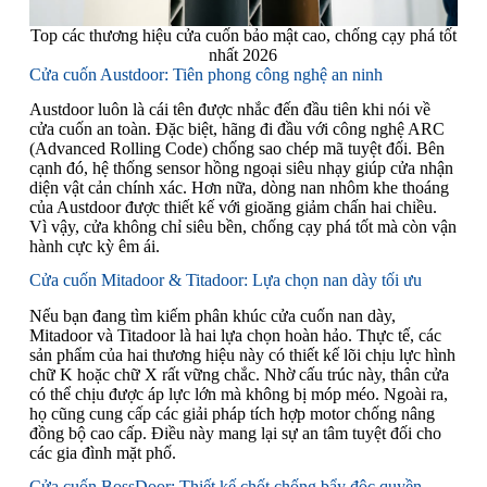
Top các thương hiệu cửa cuốn bảo mật cao, chống cạy phá tốt
nhất 2026
Cửa cuốn Austdoor: Tiên phong công nghệ an ninh
Austdoor luôn là cái tên được nhắc đến đầu tiên khi nói về
cửa cuốn an toàn. Đặc biệt, hãng đi đầu với công nghệ ARC
(Advanced Rolling Code) chống sao chép mã tuyệt đối. Bên
cạnh đó, hệ thống sensor hồng ngoại siêu nhạy giúp cửa nhận
diện vật cản chính xác. Hơn nữa, dòng nan nhôm khe thoáng
của Austdoor được thiết kế với gioăng giảm chấn hai chiều.
Vì vậy, cửa không chỉ siêu bền, chống cạy phá tốt mà còn vận
hành cực kỳ êm ái.
Cửa cuốn Mitadoor & Titadoor: Lựa chọn nan dày tối ưu
Nếu bạn đang tìm kiếm phân khúc cửa cuốn nan dày,
Mitadoor và Titadoor là hai lựa chọn hoàn hảo. Thực tế, các
sản phẩm của hai thương hiệu này có thiết kế lõi chịu lực hình
chữ K hoặc chữ X rất vững chắc. Nhờ cấu trúc này, thân cửa
có thể chịu được áp lực lớn mà không bị móp méo. Ngoài ra,
họ cũng cung cấp các giải pháp tích hợp motor chống nâng
đồng bộ cao cấp. Điều này mang lại sự an tâm tuyệt đối cho
các gia đình mặt phố.
Cửa cuốn BossDoor: Thiết kế chốt chống bẩy độc quyền