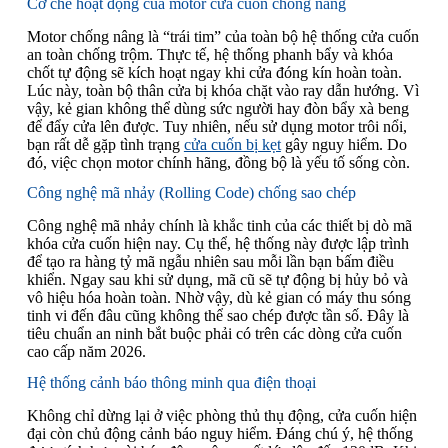
Cơ chế hoạt động của motor cửa cuốn chống nâng
Motor chống nâng là “trái tim” của toàn bộ hệ thống cửa cuốn
an toàn chống trộm. Thực tế, hệ thống phanh bẩy và khóa
chốt tự động sẽ kích hoạt ngay khi cửa đóng kín hoàn toàn.
Lúc này, toàn bộ thân cửa bị khóa chặt vào ray dẫn hướng. Vì
vậy, kẻ gian không thể dùng sức người hay đòn bẩy xà beng
để đẩy cửa lên được. Tuy nhiên, nếu sử dụng motor trôi nổi,
bạn rất dễ gặp tình trạng
cửa cuốn bị kẹt
gây nguy hiểm. Do
đó, việc chọn motor chính hãng, đồng bộ là yếu tố sống còn.
Công nghệ mã nhảy (Rolling Code) chống sao chép
Công nghệ mã nhảy chính là khắc tinh của các thiết bị dò mã
khóa cửa cuốn hiện nay. Cụ thể, hệ thống này được lập trình
để tạo ra hàng tỷ mã ngẫu nhiên sau mỗi lần bạn bấm điều
khiển. Ngay sau khi sử dụng, mã cũ sẽ tự động bị hủy bỏ và
vô hiệu hóa hoàn toàn. Nhờ vậy, dù kẻ gian có máy thu sóng
tinh vi đến đâu cũng không thể sao chép được tần số. Đây là
tiêu chuẩn an ninh bắt buộc phải có trên các dòng cửa cuốn
cao cấp năm 2026.
Hệ thống cảnh báo thông minh qua điện thoại
Không chỉ dừng lại ở việc phòng thủ thụ động, cửa cuốn hiện
đại còn chủ động cảnh báo nguy hiểm. Đáng chú ý, hệ thống