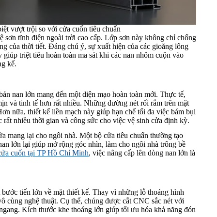
ệt vượt trội so với cửa cuốn tiêu chuẩn
 sơn tĩnh điện ngoài trời cao cấp. Lớp sơn này không chỉ chống
g của thời tiết. Đáng chú ý, sự xuất hiện của các gioăng lông
 giúp triệt tiêu hoàn toàn ma sát khi các nan nhôm cuộn vào
ng kể.
 bản nan lớn mang đến một diện mạo hoàn toàn mới. Thực tế,
ịn và tinh tế hơn rất nhiều. Những đường nét rối rắm trên mặt
Hơn nữa, thiết kế liền mạch này giúp hạn chế tối đa việc bám bụi
 rất nhiều thời gian và công sức cho việc vệ sinh cửa định kỳ.
ửa mang lại cho ngôi nhà. Một bộ cửa tiêu chuẩn thường tạo
nan lớn lại giúp mở rộng góc nhìn, làm cho ngôi nhà trông bề
 cửa cuốn tại TP Hồ Chí Minh
, việc nâng cấp lên dòng nan lớn là
bước tiến lớn về mặt thiết kế. Thay vì những lỗ thoáng hình
vô cùng nghệ thuật. Cụ thể, chúng được cắt CNC sắc nét với
c ngang. Kích thước khe thoáng lớn giúp tối ưu hóa khả năng đón