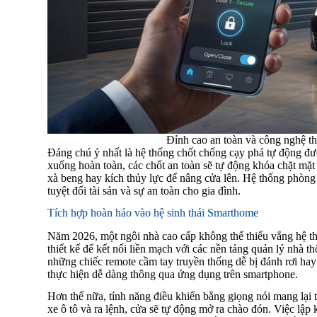
Đỉnh cao an toàn và công nghệ t
Đáng chú ý nhất là hệ thống chốt chống cạy phá tự động đ
xuống hoàn toàn, các chốt an toàn sẽ tự động khóa chặt mặt
xà beng hay kích thủy lực để nâng cửa lên. Hệ thống phòng
tuyệt đối tài sản và sự an toàn cho gia đình.
Tích hợp hoàn hảo vào hệ sinh thái Smarthome
Năm 2026, một ngôi nhà cao cấp không thể thiếu vắng hệ 
thiết kế để kết nối liền mạch với các nền tảng quản lý nhà
những chiếc remote cầm tay truyền thống dễ bị đánh rơi ha
thực hiện dễ dàng thông qua ứng dụng trên smartphone.
Hơn thế nữa, tính năng điều khiển bằng giọng nói mang lại t
xe ô tô và ra lệnh, cửa sẽ tự động mở ra chào đón. Việc lập