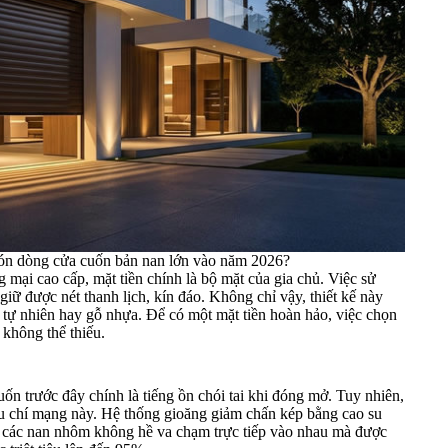
 đón dòng cửa cuốn bản nan lớn vào năm 2026?
 mại cao cấp, mặt tiền chính là bộ mặt của gia chủ. Việc sử
giữ được nét thanh lịch, kín đáo. Không chỉ vậy, thiết kế này
đá tự nhiên hay gỗ nhựa. Để có một mặt tiền hoàn hảo, việc chọn
 không thể thiếu.
n trước đây chính là tiếng ồn chói tai khi đóng mở. Tuy nhiên,
ếu chí mạng này. Hệ thống gioăng giảm chấn kép bằng cao su
 các nan nhôm không hề va chạm trực tiếp vào nhau mà được