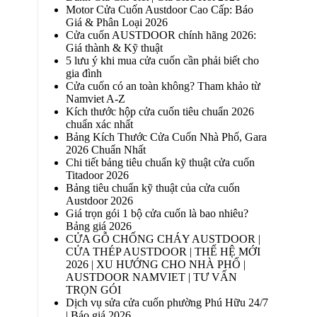
Motor Cửa Cuốn Austdoor Cao Cấp: Báo
Giá & Phân Loại 2026
Cửa cuốn AUSTDOOR chính hãng 2026:
Giá thành & Kỹ thuật
5 lưu ý khi mua cửa cuốn cần phải biết cho
gia đình
Cửa cuốn có an toàn không? Tham khảo từ
Namviet A-Z
Kích thước hộp cửa cuốn tiêu chuẩn 2026
chuẩn xác nhất
Bảng Kích Thước Cửa Cuốn Nhà Phố, Gara
2026 Chuẩn Nhất
Chi tiết bảng tiêu chuẩn kỹ thuật cửa cuốn
Titadoor 2026
Bảng tiêu chuẩn kỹ thuật của cửa cuốn
Austdoor 2026
Giá trọn gói 1 bộ cửa cuốn là bao nhiêu?
Bảng giá 2026
CỬA GỖ CHỐNG CHÁY AUSTDOOR |
CỬA THÉP AUSTDOOR | THẾ HỆ MỚI
2026 | XU HƯỚNG CHO NHÀ PHỐ |
AUSTDOOR NAMVIET | TƯ VẤN
TRỌN GÓI
Dịch vụ sửa cửa cuốn phường Phú Hữu 24/7
| Báo giá 2026