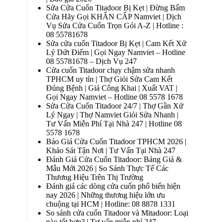
Sửa Cửa Cuốn Titadoor Bị Kẹt | Đừng Bấm
Cửa Hãy Gọi KHẨN CẤP Namviet | Dịch
Vụ Sửa Cửa Cuốn Trọn Gói A-Z | Hotline :
08 55781678
Sửa cửa cuốn Titadoor Bị Kẹt | Cam Kết Xử
Lý Dứt Điểm | Gọi Ngay Namviet – Hotline
08 55781678 – Dịch Vụ 247
Cửa cuốn Titadoor chạy chậm sửa nhanh
TPHCM uy tín | Thợ Giỏi Sửa Cam Kết
Đúng Bệnh | Giá Công Khai | Xuất VAT |
Gọi Ngay Namviet – Hotline 08 5578 1678
Sửa Cửa Cuốn Titadoor 24/7 | Thợ Gần Xử
Lý Ngay | Thợ Namviet Giỏi Sửa Nhanh |
Tư Vấn Miễn Phí Tại Nhà 247 | Hotline 08
5578 1678
Báo Giá Cửa Cuốn Titadoor TPHCM 2026 |
Khảo Sát Tận Nơi | Tư Vấn Tại Nhà 247
Đánh Giá Cửa Cuốn Titadoor: Bảng Giá &
Mẫu Mới 2026 | So Sánh Thực Tế Các
Thương Hiệu Trên Thị Trường
Đánh giá các dòng cửa cuốn phổ biến hiện
nay 2026 | Những thương hiệu lớn ưu
chuộng tại HCM | Hotline: 08 8878 1331
So sánh cửa cuốn Titadoor và Mitadoor: Loại
nào tốt hơn? | Tư vấn miễn phí 247 –