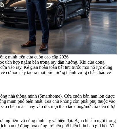
hông minh trên cửa cuốn cao cấp 2026
ược tích hợp ngầm bên trong ray dẫn hướng. Khi cửa đóng
 cửa vào ray. Kẻ gian hoàn toàn bất lực trước mọi nỗ lực dùng
 vệ cơ học này tạo ra một bức tường thành vững chắc, bảo vệ
thống nhà thông minh (Smarthome). Cửa cuốn bản nan lớn được
 thông minh phổ biến nhất. Gia chủ không còn phải phụ thuộc vào
y sao chép mã. Thay vào đó, mọi thao tác đóng/mở cửa đều được
rải nghiệm vô cùng rảnh tay và hiện đại. Bạn chỉ cần ngồi trong
 kịch bản tự động hóa cũng trở nên phổ biến hơn bao giờ hết. Ví