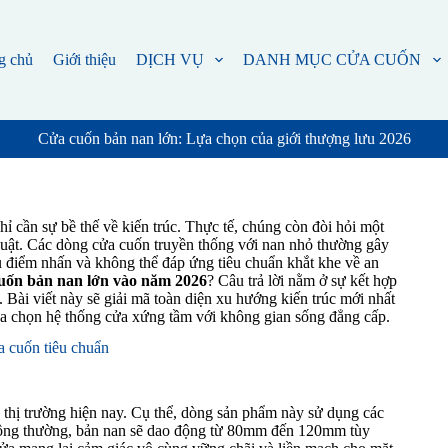
g chủ
Giới thiệu
DỊCH VỤ
DANH MỤC CỬA CUỐN
Cửa cuốn bản nan lớn: Lựa chọn của giới thượng lưu 2026
ỉ cần sự bề thế về kiến trúc. Thực tế, chúng còn đòi hỏi một
huật. Các dòng cửa cuốn truyền thống với nan nhỏ thường gây
ếu điểm nhấn và không thể đáp ứng tiêu chuẩn khắt khe về an
 cuốn bản nan lớn vào năm 2026
? Câu trả lời nằm ở sự kết hợp
 Bài viết này sẽ giải mã toàn diện xu hướng kiến trúc mới nhất
 lựa chọn hệ thống cửa xứng tầm với không gian sống đẳng cấp.
ửa cuốn tiêu chuẩn
n thị trường hiện nay. Cụ thể, dòng sản phẩm này sử dụng các
hông thường, bản nan sẽ dao động từ 80mm đến 120mm tùy