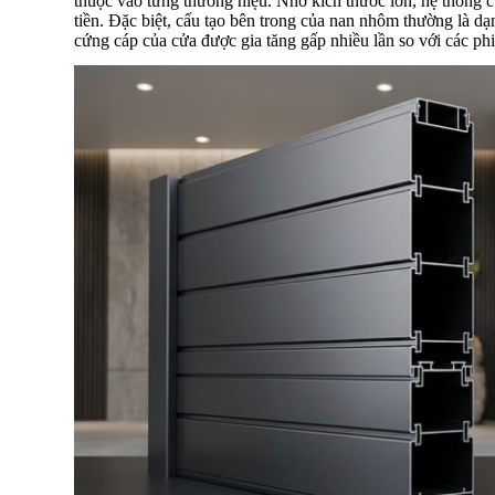
thuộc vào từng thương hiệu. Nhờ kích thước lớn, hệ thống 
tiền. Đặc biệt, cấu tạo bên trong của nan nhôm thường là dạ
cứng cáp của cửa được gia tăng gấp nhiều lần so với các ph