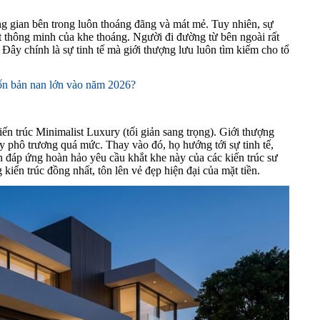
ng gian bên trong luôn thoáng đãng và mát mẻ. Tuy nhiên, sự
t thông minh của khe thoáng. Người đi đường từ bên ngoài rất
Đây chính là sự tinh tế mà giới thượng lưu luôn tìm kiếm cho tổ
uốn bản nan lớn vào năm 2026?
 trúc Minimalist Luxury (tối giản sang trọng). Giới thượng
ay phô trương quá mức. Thay vào đó, họ hướng tới sự tinh tế,
n đáp ứng hoàn hảo yêu cầu khắt khe này của các kiến trúc sư
iến trúc đồng nhất, tôn lên vẻ đẹp hiện đại của mặt tiền.