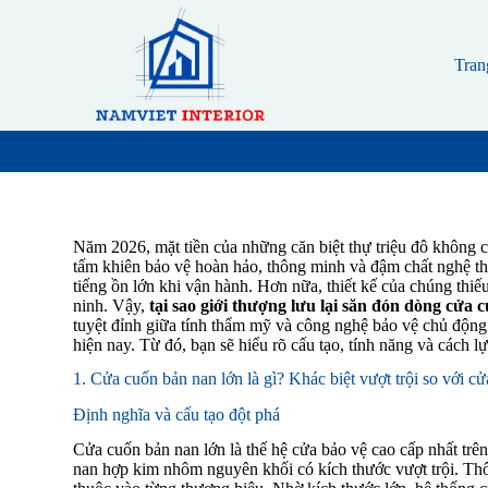
S
k
i
Tran
p
t
o
c
o
n
t
e
n
Năm 2026, mặt tiền của những căn biệt thự triệu đô không ch
t
tấm khiên bảo vệ hoàn hảo, thông minh và đậm chất nghệ t
tiếng ồn lớn khi vận hành. Hơn nữa, thiết kế của chúng thi
ninh. Vậy,
tại sao giới thượng lưu lại săn đón dòng cửa
tuyệt đỉnh giữa tính thẩm mỹ và công nghệ bảo vệ chủ động.
hiện nay. Từ đó, bạn sẽ hiểu rõ cấu tạo, tính năng và cách
1. Cửa cuốn bản nan lớn là gì? Khác biệt vượt trội so với c
Định nghĩa và cấu tạo đột phá
Cửa cuốn bản nan lớn là thế hệ cửa bảo vệ cao cấp nhất trê
nan hợp kim nhôm nguyên khối có kích thước vượt trội. T