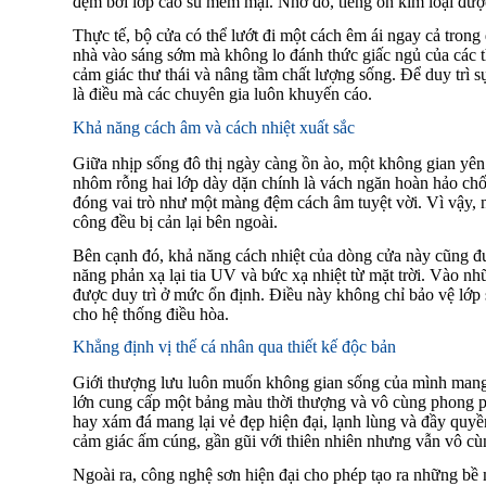
đệm bởi lớp cao su mềm mại. Nhờ đó, tiếng ồn kim loại được 
Thực tế, bộ cửa có thể lướt đi một cách êm ái ngay cả trong 
nhà vào sáng sớm mà không lo đánh thức giấc ngủ của các 
cảm giác thư thái và nâng tầm chất lượng sống. Để duy trì s
là điều mà các chuyên gia luôn khuyến cáo.
Khả năng cách âm và cách nhiệt xuất sắc
Giữa nhịp sống đô thị ngày càng ồn ào, một không gian yên 
nhôm rỗng hai lớp dày dặn chính là vách ngăn hoàn hảo chố
đóng vai trò như một màng đệm cách âm tuyệt vời. Vì vậy, 
công đều bị cản lại bên ngoài.
Bên cạnh đó, khả năng cách nhiệt của dòng cửa này cũng đư
năng phản xạ lại tia UV và bức xạ nhiệt từ mặt trời. Vào n
được duy trì ở mức ổn định. Điều này không chỉ bảo vệ lớp 
cho hệ thống điều hòa.
Khẳng định vị thế cá nhân qua thiết kế độc bản
Giới thượng lưu luôn muốn không gian sống của mình mang
lớn cung cấp một bảng màu thời thượng và vô cùng phong p
hay xám đá mang lại vẻ đẹp hiện đại, lạnh lùng và đầy quyền
cảm giác ấm cúng, gần gũi với thiên nhiên nhưng vẫn vô cù
Ngoài ra, công nghệ sơn hiện đại cho phép tạo ra những bề 