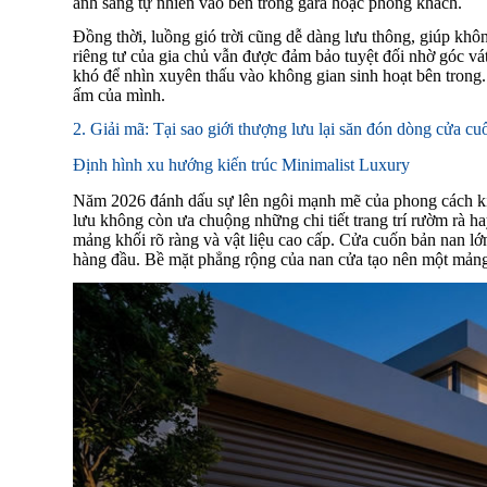
ánh sáng tự nhiên vào bên trong gara hoặc phòng khách.
Đồng thời, luồng gió trời cũng dễ dàng lưu thông, giúp khô
riêng tư của gia chủ vẫn được đảm bảo tuyệt đối nhờ góc vá
khó để nhìn xuyên thấu vào không gian sinh hoạt bên trong. 
ấm của mình.
2. Giải mã: Tại sao giới thượng lưu lại săn đón dòng cửa c
Định hình xu hướng kiến trúc Minimalist Luxury
Năm 2026 đánh dấu sự lên ngôi mạnh mẽ của phong cách kiến
lưu không còn ưa chuộng những chi tiết trang trí rườm rà h
mảng khối rõ ràng và vật liệu cao cấp. Cửa cuốn bản nan lớ
hàng đầu. Bề mặt phẳng rộng của nan cửa tạo nên một mảng k