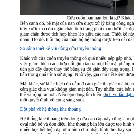
Cửa cuốn bản nan lớn là gì? Khác bi
Bên cạnh đó, bề mặt của nan cửa được xử lý bằng công nghệ
trầy xước mà còn ngăn chặn tình trạng phai màu dưới tác độn
giảm chấn được tích hợp khéo léo giữa các nan. Thiết kế này
nhau. Do đó, tuổi thọ của toàn bộ hệ thống được kéo dài đá
So sánh thiết kế với dòng cửa truyền thống
Khác với cửa cuốn truyền thống có quá nhiều nếp gấp nhỏ,
việc giảm thiểu các khớp nối giúp tạo ra một bề mặt phẳng m
tiền giờ đây được thay thế bằng sự tối giản đầy sang trọng. 
bẩn trong quá trình sử dụng. Nhờ vậy, gia chủ tiết kiệm được
Mặt khác, sự khác biệt còn nằm ở cảm giác thị giác mà bộ c
cảm giác chia vụn không gian mặt tiền. Tuy nhiên, cửa bản 
thế và rộng rãi hơn. Nếu bạn đang tìm kiếm
dịch vụ lắp đặt
một quyết định vô cùng sáng suốt.
Đột phá về hệ thống khe thoáng
Hệ thống khe thoáng trên dòng cửa cao cấp này cũng là một 
oval nhỏ bé và đơn điệu, khe thoáng bản lớn được tạo hình 
nhiều họa tiết hiện đại như hình chữ nhật, hình thoi hay sọ