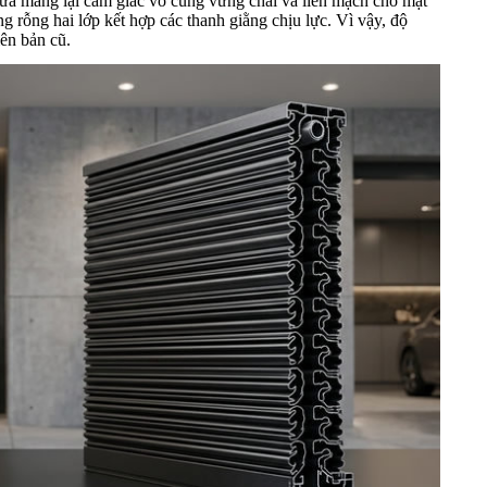
cửa mang lại cảm giác vô cùng vững chãi và liền mạch cho mặt
ng rỗng hai lớp kết hợp các thanh giằng chịu lực. Vì vậy, độ
iên bản cũ.