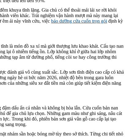
triệt tiêu lên đến 95%.
đêm khuya tĩnh lặng. Gia chủ có thể thoải mái lái xe rời khỏi
thành viên khác. Trải nghiệm vận hành mượt mà này mang lại
ự êm ái này vĩnh cửu, việc
bảo dưỡng cửa cuốn trọn gói
định kỳ
tĩnh là món đồ xa xỉ mà giới thượng lưu khao khát. Cấu tạo nan
ng lại ô nhiễm tiếng ồn. Lớp không khí ở giữa hai lớp nhôm
những tạp âm từ đường phố, tiếng còi xe hay công trường thi
ợc đánh giá vô cùng xuất sắc. Lớp sơn tĩnh điện cao cấp có khả
hững ngày hè oi bức năm 2026, nhiệt độ bên trong gara luôn
sơn của những siêu xe đắt tiền mà còn giúp tiết kiệm điện năng
 đậm dấu ấn cá nhân và không bị hòa lẫn. Cửa cuốn bản nan
hú để gia chủ lựa chọn. Những gam màu như ghi sáng, nâu cát
 lực. Trong khi đó, phiên bản sơn giả vân gỗ cao cấp lại tạo
ng sang trọng.
mặt nhám sần hoặc bóng mờ tùy theo sở thích. Từng chi tiết nhỏ