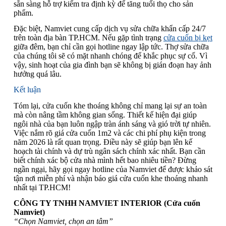
sẵn sàng hỗ trợ kiểm tra định kỳ để tăng tuổi thọ cho sản
phẩm.
Đặc biệt, Namviet cung cấp dịch vụ sửa chữa khẩn cấp 24/7
trên toàn địa bàn TP.HCM. Nếu gặp tình trạng
cửa cuốn bị kẹt
giữa đêm, bạn chỉ cần gọi hotline ngay lập tức. Thợ sửa chữa
của chúng tôi sẽ có mặt nhanh chóng để khắc phục sự cố. Vì
vậy, sinh hoạt của gia đình bạn sẽ không bị gián đoạn hay ảnh
hưởng quá lâu.
Kết luận
Tóm lại, cửa cuốn khe thoáng không chỉ mang lại sự an toàn
mà còn nâng tầm không gian sống. Thiết kế hiện đại giúp
ngôi nhà của bạn luôn ngập tràn ánh sáng và gió trời tự nhiên.
Việc nắm rõ giá cửa cuốn 1m2 và các chi phí phụ kiện trong
năm 2026 là rất quan trọng. Điều này sẽ giúp bạn lên kế
hoạch tài chính và dự trù ngân sách chính xác nhất. Bạn cần
biết chính xác bộ cửa nhà mình hết bao nhiêu tiền? Đừng
ngần ngại, hãy gọi ngay hotline của Namviet để được khảo sát
tận nơi miễn phí và nhận báo giá cửa cuốn khe thoáng nhanh
nhất tại TP.HCM!
CÔNG TY TNHH NAMVIET INTERIOR (Cửa cuốn
Namviet)
“Chọn Namviet, chọn an tâm”