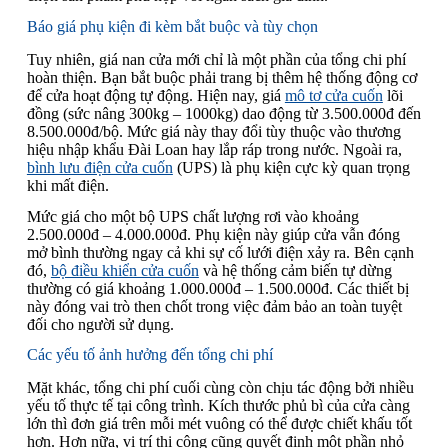
Báo giá phụ kiện đi kèm bắt buộc và tùy chọn
Tuy nhiên, giá nan cửa mới chỉ là một phần của tổng chi phí
hoàn thiện. Bạn bắt buộc phải trang bị thêm hệ thống động cơ
để cửa hoạt động tự động. Hiện nay, giá
mô tơ cửa cuốn
lõi
đồng (sức nâng 300kg – 1000kg) dao động từ 3.500.000đ đến
8.500.000đ/bộ. Mức giá này thay đổi tùy thuộc vào thương
hiệu nhập khẩu Đài Loan hay lắp ráp trong nước. Ngoài ra,
bình lưu điện cửa cuốn
(UPS) là phụ kiện cực kỳ quan trọng
khi mất điện.
Mức giá cho một bộ UPS chất lượng rơi vào khoảng
2.500.000đ – 4.000.000đ. Phụ kiện này giúp cửa vẫn đóng
mở bình thường ngay cả khi sự cố lưới điện xảy ra. Bên cạnh
đó,
bộ điều khiển cửa cuốn
và hệ thống cảm biến tự dừng
thường có giá khoảng 1.000.000đ – 1.500.000đ. Các thiết bị
này đóng vai trò then chốt trong việc đảm bảo an toàn tuyệt
đối cho người sử dụng.
Các yếu tố ảnh hưởng đến tổng chi phí
Mặt khác, tổng chi phí cuối cùng còn chịu tác động bởi nhiều
yếu tố thực tế tại công trình. Kích thước phủ bì của cửa càng
lớn thì đơn giá trên mỗi mét vuông có thể được chiết khấu tốt
hơn. Hơn nữa, vị trí thi công cũng quyết định một phần nhỏ