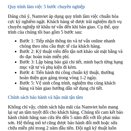
Quy trình làm việc 5 bước chuyên nghiệp
Đáng chú ý, Namviet áp dụng quy trình làm việc chuẩn hóa
cực kỳ nghiêm ngặt. Khách hàng sẽ được trải nghiệm dịch vụ
chuyên nghiệp từ khâu tư vấn đến khi bàn giao. Cụ thể, quy
trình của chúng tôi bao gồm 5 bước sau:
Bước 1: Tiếp nhận thông tin và tư vấn online nhanh
chóng theo nhu cầu thực tế của khách hàng.
Bước 2: Kỹ thuật viên đến tận nơi khảo sát mặt bằng và
đo đạc hoàn toàn miễn phí.
Bước 3: Lập bảng báo giá chi tiết, minh bạch từng hạng
mục vật tư và phụ kiện đi kèm.
Bước 4: Tiến hành thi công chuẩn kỹ thuật, thường
hoàn thiện gọn gàng trong vòng 1-2 ngày.
Bước 5: Vệ sinh công trình, nghiệm thu cùng khách
hàng và bàn giao hướng dẫn sử dụng chi tiết.
Chính sách bảo hành và hậu mãi tận tâm
Không chỉ vậy, chính sách hậu mãi của Namviet luôn mang
lại sự an tâm tuyệt đối cho khách hàng. Chúng tôi cam kết bảo
hành chính hãng nan cửa lên đến 5 năm đối với lỗi phai màu
sơn. Hệ thống mô tơ cũng được bảo hành đổi mới hoặc sửa
chữa miễn phí trong 2 năm đầu tiên. Đội ngũ kỹ thuật luôn