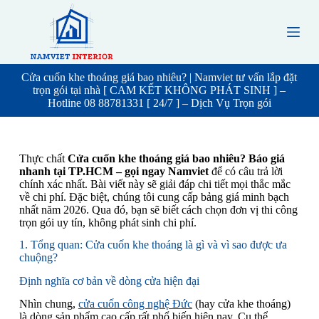
S
k
i
p
t
o
Cửa cuốn khe thoáng giá bao nhiêu? | Namviet tư vấn lắp đặt
c
trọn gói tại nhà [ CAM KẾT KHÔNG PHÁT SINH ] –
o
Hotline 08 88781331 [ 24/7 ] – Dịch Vụ Trọn gói
n
t
e
n
Thực chất
Cửa cuốn khe thoáng giá bao nhiêu? Báo giá
t
nhanh tại TP.HCM – gọi ngay Namviet
để có câu trả lời
chính xác nhất. Bài viết này sẽ giải đáp chi tiết mọi thắc mắc
về chi phí. Đặc biệt, chúng tôi cung cấp bảng giá minh bạch
nhất năm 2026. Qua đó, bạn sẽ biết cách chọn đơn vị thi công
trọn gói uy tín, không phát sinh chi phí.
1. Tổng quan: Cửa cuốn khe thoáng là gì và vì sao được ưa
chuộng?
Định nghĩa cơ bản về dòng cửa hiện đại
Nhìn chung,
cửa cuốn công nghệ Đức
(hay cửa khe thoáng)
là dòng sản phẩm cao cấp rất phổ biến hiện nay. Cụ thể,