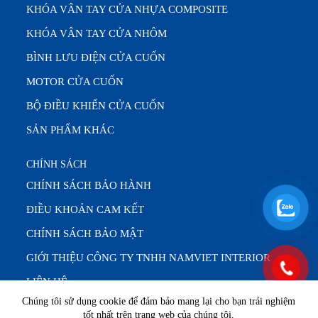
KHÓA VÂN TAY CỬA NHỰA COMPOSITE
KHÓA VÂN TAY CỬA NHÔM
BÌNH LƯU ĐIỆN CỬA CUỐN
MOTOR CỬA CUỐN
BỘ ĐIỀU KHIỂN CỬA CUỐN
SẢN PHẨM KHÁC
CHÍNH SÁCH
CHÍNH SÁCH BẢO HÀNH
ĐIỀU KHOẢN CAM KẾT
CHÍNH SÁCH BẢO MẬT
GIỚI THIỆU CÔNG TY TNHH NAMVIET INTERIOR
LIÊN HỆ
Chúng tôi sử dụng cookie để đảm bảo mang lại cho bạn trải nghiệm
tốt nhất trên trang web của chúng tôi.