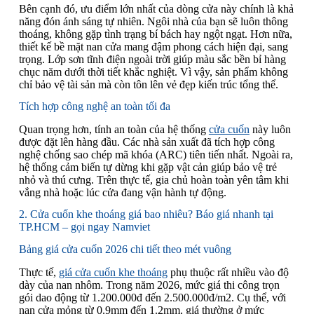
Bên cạnh đó, ưu điểm lớn nhất của dòng cửa này chính là khả
năng đón ánh sáng tự nhiên. Ngôi nhà của bạn sẽ luôn thông
thoáng, không gặp tình trạng bí bách hay ngột ngạt. Hơn nữa,
thiết kế bề mặt nan cửa mang đậm phong cách hiện đại, sang
trọng. Lớp sơn tĩnh điện ngoài trời giúp màu sắc bền bỉ hàng
chục năm dưới thời tiết khắc nghiệt. Vì vậy, sản phẩm không
chỉ bảo vệ tài sản mà còn tôn lên vẻ đẹp kiến trúc tổng thể.
Tích hợp công nghệ an toàn tối đa
Quan trọng hơn, tính an toàn của hệ thống
cửa cuốn
này luôn
được đặt lên hàng đầu. Các nhà sản xuất đã tích hợp công
nghệ chống sao chép mã khóa (ARC) tiên tiến nhất. Ngoài ra,
hệ thống cảm biến tự dừng khi gặp vật cản giúp bảo vệ trẻ
nhỏ và thú cưng. Trên thực tế, gia chủ hoàn toàn yên tâm khi
vắng nhà hoặc lúc cửa đang vận hành tự động.
2. Cửa cuốn khe thoáng giá bao nhiêu? Báo giá nhanh tại
TP.HCM – gọi ngay Namviet
Bảng giá cửa cuốn 2026 chi tiết theo mét vuông
Thực tế,
giá cửa cuốn khe thoáng
phụ thuộc rất nhiều vào độ
dày của nan nhôm. Trong năm 2026, mức giá thi công trọn
gói dao động từ 1.200.000đ đến 2.500.000đ/m2. Cụ thể, với
nan cửa mỏng từ 0.9mm đến 1.2mm, giá thường ở mức