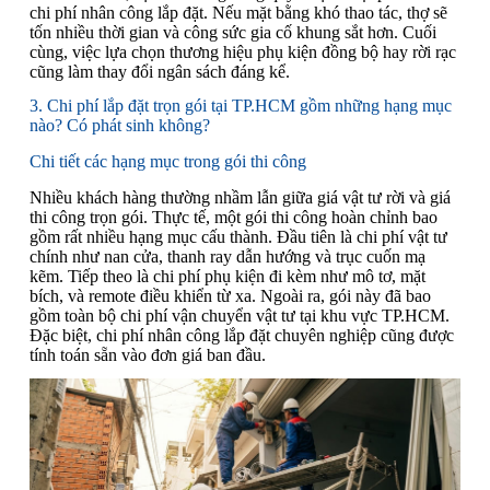
chi phí nhân công lắp đặt. Nếu mặt bằng khó thao tác, thợ sẽ
tốn nhiều thời gian và công sức gia cố khung sắt hơn. Cuối
cùng, việc lựa chọn thương hiệu phụ kiện đồng bộ hay rời rạc
cũng làm thay đổi ngân sách đáng kể.
3. Chi phí lắp đặt trọn gói tại TP.HCM gồm những hạng mục
nào? Có phát sinh không?
Chi tiết các hạng mục trong gói thi công
Nhiều khách hàng thường nhầm lẫn giữa giá vật tư rời và giá
thi công trọn gói. Thực tế, một gói thi công hoàn chỉnh bao
gồm rất nhiều hạng mục cấu thành. Đầu tiên là chi phí vật tư
chính như nan cửa, thanh ray dẫn hướng và trục cuốn mạ
kẽm. Tiếp theo là chi phí phụ kiện đi kèm như mô tơ, mặt
bích, và remote điều khiển từ xa. Ngoài ra, gói này đã bao
gồm toàn bộ chi phí vận chuyển vật tư tại khu vực TP.HCM.
Đặc biệt, chi phí nhân công lắp đặt chuyên nghiệp cũng được
tính toán sẵn vào đơn giá ban đầu.