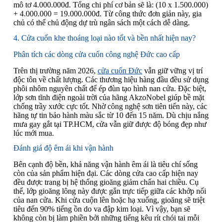
mô tơ 4.000.000đ. Tổng chi phí cơ bản sẽ là: (10 x 1.500.000)
+ 4.000.000 = 19.000.000đ. Từ công thức đơn giản này, gia
chủ có thể chủ động dự trù ngân sách một cách dễ dàng.
4. Cửa cuốn khe thoáng loại nào tốt và bền nhất hiện nay?
Phân tích các dòng cửa cuốn công nghệ Đức cao cấp
Trên thị trường năm 2026,
cửa cuốn Đức
vẫn giữ vững vị trí
độc tôn về chất lượng. Các thương hiệu hàng đầu đều sử dụng
phôi nhôm nguyên chất để ép đùn tạo hình nan cửa. Đặc biệt,
lớp sơn tĩnh điện ngoài trời của hãng AkzoNobel giúp bề mặt
chống trầy xước cực tốt. Nhờ công nghệ sơn tiên tiến này, các
hãng tự tin bảo hành màu sắc từ 10 đến 15 năm. Dù chịu nắng
mưa gay gắt tại TP.HCM, cửa vẫn giữ được độ bóng đẹp như
lúc mới mua.
Đánh giá độ êm ái khi vận hành
Bên cạnh độ bền, khả năng vận hành êm ái là tiêu chí sống
còn của sản phẩm hiện đại. Các dòng cửa cao cấp hiện nay
đều được trang bị hệ thống gioăng giảm chấn hai chiều. Cụ
thể, lớp gioăng lông này được gắn trực tiếp giữa các khớp nối
của nan cửa. Khi cửa cuộn lên hoặc hạ xuống, gioăng sẽ triệt
tiêu đến 90% tiếng ồn do va đập kim loại. Vì vậy, bạn sẽ
không còn bị làm phiền bởi những tiếng kêu rít chói tai mỗi