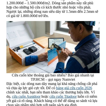
1.200.000đ – 1.500.000đ/m2. Dòng sản phẩm này rất phù
hợp cho những bộ cửa có kích thước nhỏ hoặc vừa phải.
Ngược lại, những dòng nan siêu dày từ 1.5mm đến 2.5mm sẽ
có giá từ 1.800.000đ trở lên.
Cửa cuốn khe thoáng giá bao nhiêu? Báo giá nhanh tại
TP.HCM – gọi ngay Namviet
Đặc biệt, các dòng nan dày mang lại khả năng chống cắt phá
và chịu áp lực gió cực tốt. Để có
bảng giá cửa cuốn 2026
chính xác nhất, bạn nên tham khảo các thương hiệu lớn. Ví
dụ,
cửa cuốn Austdoor
hoặc
cửa cuốn Titadoor
luôn có niêm
yết giá cả rõ ràng. Khách hàng có thể dễ dàng so sánh và lựa
chọn sản phẩm phù hợp với ngân sách gia đình.