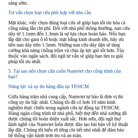
sáng sớm.
Tư vấn chọn loại cửa phù hợp với nhu cầu
Mặt khác, việc chọn đúng loại cửa sẽ giúp bạn tối ưu hóa cả
công năng lẫn chi phí. Đối với nhà phố thông thường, nan cửa
dày từ 1.1mm đến 1.3mm là sự lựa chọn hoàn hảo. Nếu bạn
lắp đặt cho gara ô tô hoặc mặt bằng kinh doanh lớn, hãy ưu
tiên nan dày trên 1.5mm. Những nan cửa dày dặn sẽ tăng
cường khả năng chống trộm và chịu áp lực gió tốt hơn. Tùy
thuộc vào ngân sách, đội ngũ tư vấn sẽ giúp bạn tìm ra giải
pháp tối ưu nhất.
5. Tại sao nên chọn cửa cuốn Namviet cho công trình của
bạn?
Năng lực và uy tín hàng đầu tại TP.HCM
Giữa hàng trăm nhà cung cấp, Namviet tự hào là đơn vị thi
công uy tín bậc nhất. Chúng tôi đã có hơn 10 năm kinh
nghiệm thực chiến trong ngành cửa tự động tại TP.HCM.
Hàng ngàn công trình từ nhà phố, biệt thự đến nhà xưởng đã
được chúng tôi hoàn thiện xuất sắc. Hơn nữa, đội ngũ thợ
lành nghề của Namviet luôn được đào tạo bài bản về kỹ thuật
lắp đặt. Chúng tôi hiểu rõ từng chi tiết nhỏ nhất để đảm bảo
hệ thống vận hành trơn tru và an toàn.