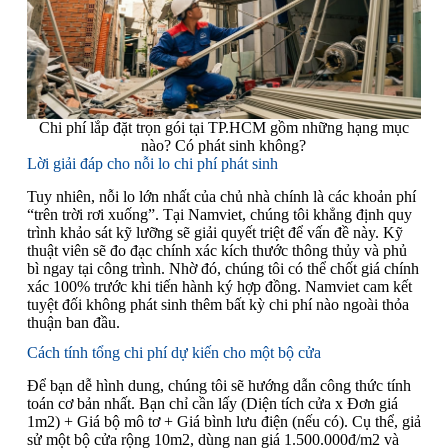
Chi phí lắp đặt trọn gói tại TP.HCM gồm những hạng mục
nào? Có phát sinh không?
Lời giải đáp cho nỗi lo chi phí phát sinh
Tuy nhiên, nỗi lo lớn nhất của chủ nhà chính là các khoản phí
“trên trời rơi xuống”. Tại Namviet, chúng tôi khẳng định quy
trình khảo sát kỹ lưỡng sẽ giải quyết triệt để vấn đề này. Kỹ
thuật viên sẽ đo đạc chính xác kích thước thông thủy và phủ
bì ngay tại công trình. Nhờ đó, chúng tôi có thể chốt giá chính
xác 100% trước khi tiến hành ký hợp đồng. Namviet cam kết
tuyệt đối không phát sinh thêm bất kỳ chi phí nào ngoài thỏa
thuận ban đầu.
Cách tính tổng chi phí dự kiến cho một bộ cửa
Để bạn dễ hình dung, chúng tôi sẽ hướng dẫn công thức tính
toán cơ bản nhất. Bạn chỉ cần lấy (Diện tích cửa x Đơn giá
1m2) + Giá bộ mô tơ + Giá bình lưu điện (nếu có). Cụ thể, giả
sử một bộ cửa rộng 10m2, dùng nan giá 1.500.000đ/m2 và