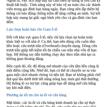
Ngoài ra, việc tích hợp đầy đủ cảm biến tự dừng là yêu cầu kỹ
thuật bắt buộc. Tính năng này sẽ bảo vệ an toàn cho các thành
viên trong gia đình bạn hàng ngày. Bạn cũng nên lắp thêm hệ
thống còi báo động chống trộm để tăng cường an ninh. Sự kết
hợp này mang lại giấc ngủ bình yên cho cả gia đình vào ban
đêm.
Lựa chọn hoàn hảo cho Gara ô tô
Đối với khu vực gara ô tô, tiêu chí lựa chọn lại hoàn toàn
khác biệt so với nhà ở. Cụ thể, bạn nên dùng cửa cuốn tấm
liền hoặc cửa trượt trần (Overhead) chuyên dụng. Dòng cửa
trượt trần giúp tiết kiệm tối đa chiều cao trần nhà vốn dĩ hạn
hẹp. Hệ thống ray dẫn hướng chạy dọc theo trần nhà tạo ra
không gian thoáng đãng.
Bên cạnh đó, tốc độ đóng mở nhanh của cửa tấm liền cũng là
một điểm cộng lớn. Nhờ đó, bạn có thể di chuyển xe ra vào
gara một cách nhanh chóng và tiện lợi. Bạn sẽ không phải chờ
đợi quá lâu dưới thời tiết nắng nóng hay mưa gió thất thường.
Hệ thống lò xo trợ lực cũng giúp bạn dễ dàng mở cửa bằng
tay khi mất điện.
Phương án tối ưu cho ki-ốt và cửa hàng
Mặt khác, các ki-ốt và cửa hàng kinh doanh lại cần sự thực
dụng và tiết kiệm chi phí. Do đó, cửa cuốn tôn mạ màu Đài