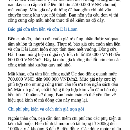
nan dày cao cấp có thể lên tới hơn 2.500.000 VNĐ cho một
mét vuông. Mức giá này thường đã bao gồm chi phí vận
chuyển trong khu vực nội thành. Bạn nên yêu cầu đơn vị thi
công cung cấp mẫu nhôm thực tế để kiểm tra độ dày.
Báo giá cửa tấm liền và cửa Đài Loan
Bên cạnh đó, nhóm cửa cuốn giá rẻ cũng nhận được sự quan
tâm rất lớn từ người dùng. Thực tế, báo giá cửa cuốn tấm liền
và cửa Đài Loan luôn được tính theo mét vuông. Dòng cửa
Đài Loan mỏng hiện có giá cực tốt, chỉ từ 450.000 VNĐ đến
600.000 VNĐ/m2. Đây là mức giá không thể tốt hơn cho các
công trình nhà xưởng quy mô nhỏ.
Mặt khác, cửa tấm liền công nghệ Úc dao động quanh mức
700.000 VNĐ đến 900.000 VNĐ/m2. Mức giá này cực kỳ
phù hợp cho những công trình cần tối ưu hóa ngân sách đầu
tư. Mặc dù giá rẻ, chất lượng thép hợp kim vẫn đảm bảo độ
bền trên 10 năm sử dụng. Bạn hoàn toàn có thể yên tâm về
hiệu quả kinh tế mà dòng cửa này mang lại.
Chi phí phụ kiện và cách tính giá trọn gói
Ngoài thân cửa, bạn cần tính thêm chi phí cho các phụ kiện đi
kèm bắt buộc. Điển hình là motor có tải trọng từ 300kg đến
1000kg, giá khoảng 3 đến 8 triệu đồng. Các dòng motor nhập