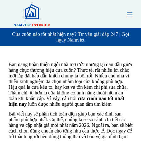
S
k
i
p
t
o
Cửa cuốn nào tốt nhất hiện nay? Tư vấn giải đáp 247 | Gọi
c
ngay Namviet
o
n
t
e
Bạn đang hoàn thiện ngôi nhà mơ ước nhưng lại đau đầu giữa
n
hàng chục thương hiệu cửa cuốn? Thực tế, rất nhiều lời chào
t
mời lắp đặt hấp dẫn khiến chúng ta bối rối. Nhiều chủ nhà vì
thiếu kinh nghiệm đã chọn nhầm loại cửa không phù hợp.
Hậu quả là cửa kêu to, hay kẹt và tốn kém chi phí sửa chữa.
Thậm chí, tệ hơn là cửa không có tính năng thoát hiểm an
toàn khi khẩn cấp. Vì vậy, câu hỏi
cửa cuốn nào tốt nhất
hiện nay
luôn được nhiều người quan tâm tìm kiếm.
Bài viết này sẽ phân tích toàn diện giúp bạn xác định sản
phẩm phù hợp nhất. Cụ thể, chúng ta sẽ so sánh chi tiết các
hãng và cập nhật giá mới nhất năm 2026. Ngoài ra, bạn sẽ biết
cách chọn đúng chuẩn cho từng nhu cầu thực tế. Đọc ngay để
trở thành người tiêu dùng thông thái và bảo vệ gia đình bạn!