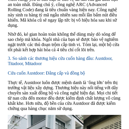
an toàn nhất. Đáng chú ý, công nghệ ARC (Advanced
Rolling Code) đang là tiêu chuẩn vàng hiện nay. Công nghệ
này sinh ra hàng tỷ mã ngẫu nhiên sau mỗi lần bấm nút điều
khiển. Mã khóa cũ sẽ ngay lập tức bị vô hiệu hóa sau khi sử
dụng.
Nhờ đó, kẻ gian hoàn toàn không thể dùng máy dò sóng để
sao chép mã khóa. Ngôi nhà của bạn sẽ được bảo vệ nghiêm
ngặt trước các thủ đoạn trộm cắp tinh vi. Tóm lại, một bộ cửa
tốt phải kết hợp hài hòa cả 4 tiêu chí cốt lõi trên.
3. So sánh các thương hiệu cửa cuốn hàng đầu: Austdoor,
Titadoor, Mitadoor
Cửa cuốn Austdoor: Đẳng cấp và đồng bộ
Thực tế, Austdoor luôn được mệnh danh là ‘ông lớn’ trên thị
trường vật liệu xây dựng. Thương hiệu này nổi tiếng với dây
chuyền sản xuất đồng bộ và công nghệ hiện đại. Mọi chi tiết
từ nan cửa đến motor đều được kiểm định chất lượng vô cùng
khắt khe. Hơn nữa, độ bền của cửa Austdoor đã được kiểm
chứng qua hàng chục năm sử dụng.