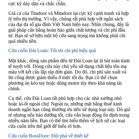
cực kỳ dày dặn và chắc chắn.
Giá cả của Titadoor và Mitadoor lại cực kỳ cạnh tranh và hợp
lý trên thị trường. Vì vậy, chúng rất phù hợp với ngân sách
của đại đa số gia đình Việt Nam hiện nay. Nhìn chung, đây là
giải pháp cân bằng hoàn hảo giữa chất lượng và chi phí đầu
tư. Bạn sẽ sở hữu một bộ cửa sang trọng mà không phải chi
quá nhiều tiền.
Cửa cuốn Đài Loan: Tối ưu chi phí hiệu quả
Mặt khác, dòng sản phẩm đến từ Đài Loan lại là bài toán kinh
tế tuyệt vời. Dòng cửa này chủ yếu sử dụng chất liệu tôn mạ
màu với kết cấu lắp ráp đơn giản. Do đó, chi phí sản xuất và
thi công được giảm thiểu ở mức tối đa. Bạn có thể chọn
phương án kéo tay hoặc dùng motor tùy theo khả năng tài
chính.
Cụ thể, cửa Đài Loan rất phù hợp cho các nhà xưởng nhỏ
hoặc ki-ốt ngoài chợ. Ngoài ra, những mặt bằng thuê kinh
doanh ngắn hạn cũng thường ưu tiên sử dụng loại này. Dù giá
rẻ nhưng nếu bảo dưỡng tốt, cửa vẫn hoạt động ổn định trong
nhiều năm liền. Bạn có thể tìm hiểu thêm về lịch sử các loại
cửa cuốn trên thế giới để hiểu rõ hơn.
Cửa cuốn BossDoor: Đột phá về thiết kế