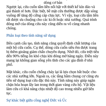
dòng cơ bản
Ngược lại, cửa cuốn tấm liền nổi bật với thiết kế kín đáo và
giá thành rẻ hơn. Đặc biệt, bề mặt cửa thường được dập sóng
vuông để tăng độ cứng cáp chịu lực. Vì vậy, loại cửa tấm liền
rất được ưa chuộng cho các ki-ốt hoặc nhà xưởng. Quá trình
đóng mở của dòng cửa này cũng diễn ra vô cùng nhanh
chóng.
Phân loại theo tính năng sử dụng
Bên cạnh cấu tạo, tính năng cũng quyết định chất lượng của
một bộ cửa cuốn. Cụ thể, dòng cửa cuốn siêu êm được trang
bị thêm gioăng giảm chấn chuyên dụng. Nhờ đó, cửa triệt tiêu
đến 90% tiếng ồn khó chịu khi đóng mở hàng ngày. Điều này
mang lại không gian sống yên tĩnh cho các gia đình ở nhà
phố.
Mặt khác, cửa cuốn chống cháy lại là lựa chọn bắt buộc cho
các nhà xưởng lớn. Ngoài ra, các tầng hầm chung cư cũng ưu
tiên sử dụng loại cửa đặc thù này. Tính năng này giúp ngăn
chặn hỏa hoạn lây lan trong thời gian vàng cứu hộ. Vật liệu
làm cửa có khả năng chịu nhiệt độ cao trong nhiều giờ liên
tục.
Sự khác biệt giữa công nghệ Đức và Úc