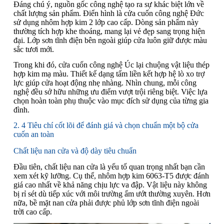
Đáng chú ý, nguồn gốc công nghệ tạo ra sự khác biệt lớn về
chất lượng sản phẩm. Điển hình là cửa cuốn công nghệ Đức
sử dụng nhôm hợp kim 2 lớp cao cấp. Dòng sản phẩm này
thường tích hợp khe thoáng, mang lại vẻ đẹp sang trọng hiện
đại. Lớp sơn tĩnh điện bên ngoài giúp cửa luôn giữ được màu
sắc tươi mới.
Trong khi đó, cửa cuốn công nghệ Úc lại chuộng vật liệu thép
hợp kim mạ màu. Thiết kế dạng tấm liền kết hợp hệ lò xo trợ
lực giúp cửa hoạt động nhẹ nhàng. Nhìn chung, mỗi công
nghệ đều sở hữu những ưu điểm vượt trội riêng biệt. Việc lựa
chọn hoàn toàn phụ thuộc vào mục đích sử dụng của từng gia
đình.
2. 4 Tiêu chí cốt lõi để đánh giá và chọn chuẩn một bộ cửa
cuốn an toàn
Chất liệu nan cửa và độ dày tiêu chuẩn
Đầu tiên, chất liệu nan cửa là yếu tố quan trọng nhất bạn cần
xem xét kỹ lưỡng. Cụ thể, nhôm hợp kim 6063-T5 được đánh
giá cao nhất về khả năng chịu lực va đập. Vật liệu này không
bị rỉ sét dù tiếp xúc với môi trường ẩm ướt thường xuyên. Hơn
nữa, bề mặt nan cửa phải được phủ lớp sơn tĩnh điện ngoài
trời cao cấp.