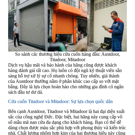
So sánh các thương hiệu cửa cuốn hàng đầu: Austdoor,
Titadoor, Mitadoor
Dịch vụ hậu mãi và bảo hành của hãng cũng được khách
hàng đánh giá rất cao. Họ luôn có đội ngũ kỹ thuật viên sẵn
sàng hỗ trợ xử lý sự cố nhanh chóng. Tuy nhiên, giá thành
của Austdoor thường nằm ở phân khúc cao cấp so với mặt
bằng. Đây là lựa chọn hoàn hảo cho những gia đình có ngân
sách đầu tư dư dả.
Cửa cuốn Titadoor và Mitadoor: Sự lựa chọn quốc dân
Bên cạnh Austdoor, Titadoor và Mitadoor là hai đại diện xuất
sắc của công nghệ Đức. Đặc biệt, hai hãng này cung cấp vô
số mẫu mã nan cửa đa dạng cho khách hàng. Bạn có thể dễ
dàng chọn được màu sắc phù hợp với phong thủy và kiến trúc
nhà. Chất lượng nhôm hợp kim của hai thương hiệu này cũng