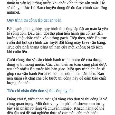
thuật tư vấn kỹ lưỡng trước khi chốt kích thước sản xuất. Họ
sẽ dùng thước Lỗ Ban chuyên dụng để đo đạc chính xác từng
milimet.
Quy trình thi công lắp đặt an toàn
Bên cạnh phong thủy, quy trình thi công lắp đặt an toàn là yếu
tố sống còn. Đầu tiên, đội thợ phải tiến hành gia cố ray dẫn
hướng thật chắc chắn vào tường gạch. Tiếp theo, việc lắp trục
cuốn đòi hỏi sự chính xác tuyệt đối bằng máy laser cân bằng.
Trục cửa phải thăng bằng thì nan cửa mới không bị xô lệch
khi cuộn lên.
Cuối cùng, thợ sẽ cân chỉnh hành trình motor để cửa dừng
đúng vị trí mong muốn. Các cảm biến an toàn cũng phải được
test thử nhiều lần trước khi bàn giao. Một quy trình chuẩn sẽ
giúp cửa vận hành êm ái và bền bỉ suốt nhiều năm liền. Bạn
nên giám sát chặt chẽ các bước thi công này để đảm bảo chất
lượng tốt nhất.
Tiêu chí nhận diện đơn vị thi công uy tín
Đáng chú ý, việc chọn mặt gửi vàng cho đơn vị thi công là vô
cùng quan trọng. Một đơn vị uy tín phải có showroom trưng
bày sản phẩm rõ ràng và chuyên nghiệp. Khách hàng có thể
đến tận nơi để trải nghiệm thực tế các mẫu cửa mới nhất.