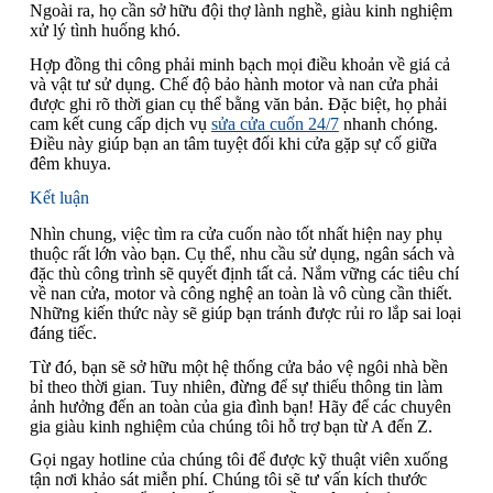
Ngoài ra, họ cần sở hữu đội thợ lành nghề, giàu kinh nghiệm
xử lý tình huống khó.
Hợp đồng thi công phải minh bạch mọi điều khoản về giá cả
và vật tư sử dụng. Chế độ bảo hành motor và nan cửa phải
được ghi rõ thời gian cụ thể bằng văn bản. Đặc biệt, họ phải
cam kết cung cấp dịch vụ
sửa cửa cuốn 24/7
nhanh chóng.
Điều này giúp bạn an tâm tuyệt đối khi cửa gặp sự cố giữa
đêm khuya.
Kết luận
Nhìn chung, việc tìm ra cửa cuốn nào tốt nhất hiện nay phụ
thuộc rất lớn vào bạn. Cụ thể, nhu cầu sử dụng, ngân sách và
đặc thù công trình sẽ quyết định tất cả. Nắm vững các tiêu chí
về nan cửa, motor và công nghệ an toàn là vô cùng cần thiết.
Những kiến thức này sẽ giúp bạn tránh được rủi ro lắp sai loại
đáng tiếc.
Từ đó, bạn sẽ sở hữu một hệ thống cửa bảo vệ ngôi nhà bền
bỉ theo thời gian. Tuy nhiên, đừng để sự thiếu thông tin làm
ảnh hưởng đến an toàn của gia đình bạn! Hãy để các chuyên
gia giàu kinh nghiệm của chúng tôi hỗ trợ bạn từ A đến Z.
Gọi ngay hotline của chúng tôi để được kỹ thuật viên xuống
tận nơi khảo sát miễn phí. Chúng tôi sẽ tư vấn kích thước