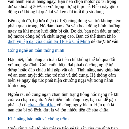
vận hành êm ái hàng ngày. Bạn nên chọn motor có tải trọng
dư ra khoảng 20% so với trọng lượng thực tế. Điều này giúp
động cơ không bị quá tải và kéo dài tuổi thọ sử dụng.
Bên cạnh đó, bộ lưu điện (UPS) cũng đóng vai trò không kém
phần quan trọng. Nó đảm bảo cửa vẫn hoạt động bình thường
ngay cả khi mạng lưới điện bị cắt. Do đó, bạn nên đầu tư một
bộ motor đồng bộ và chất lượng cao. Bạn có thể tham khảo
dịch vụ lắp đặt cửa cuốn tại TP Hồ Chí Minh
để được tư vấn.
Công nghệ an toàn thông minh
Đặc biệt, tính năng an toàn là tiêu chí không thể bỏ qua đối
với mọi gia đình. Cửa cuốn hiện đại phải có công nghệ tự
dừng hoặc đảo chiều khi gặp vật cản. Tính năng này giúp bảo
vệ an toàn tuyệt đối cho trẻ nhỏ và thú cưng. Hệ thống cảm
biến sẽ ngay lập tức phát hiện chướng ngại vật trong hành
trình đóng.
Ngoài ra, nó cũng ngăn chặn tình trạng hỏng hóc nặng nề khi
cửa va chạm mạnh. Nếu thiếu tính năng này, bạn rất dễ gặp
phải sự cố
cửa cuốn bị kẹt
vô cùng nguy hiểm. Hậu quả là
nan cửa bị xô lệch, đứt lá và tốn nhiều tiền để sửa chữa.
Khả năng bảo mật và chống trộm
Cuối cùng, yếu tố bảo mật sẽ bảo vệ tài sản của gia đình bạn