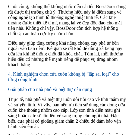
Cuối cùng, không thể không nhắc đến cái tên BossDoor đang
rất được thị trường chú ý. Thương hiệu này là điểm sáng về
công nghệ tạo hình lỗ thoáng nghệ thuật tinh tế. Các khe
thoáng được thiết kế tỉ mỉ, mang lại vẻ đẹp độc đáo cho mặt
tiền nhà. Không chỉ vậy, BossDoor còn tích hợp hệ thống
chốt sập an toàn cực kỳ chắc chắn.
Điều này giúp tăng cường khả năng chống cạy phá từ bên
ngoài vào ban đêm. Kẻ gian sẽ rất khó để dùng xà beng nạy
cửa lên khi hệ thống chốt đã khóa chặt. Tóm lại, mỗi thương
hiệu đều có những thế mạnh riêng để phục vụ từng nhóm
khách hàng.
4. Kinh nghiệm chọn cửa cuốn không bị “lắp sai loại” cho
từng công trình
Giải pháp cho nhà phố và biệt thự dân dụng
Thực tế, nhà phố và biệt thự luôn đòi hỏi cao về tính thẩm mỹ
và sự yên tĩnh. Vì vậy, bạn nên ưu tiên sử dụng các dòng cửa
cuốn khe thoáng nhôm cao cấp. Lớp sơn tĩnh điện màu ghi
sáng hoặc cafe sẽ tôn lên vẻ sang trọng cho ngôi nhà. Đặc
biệt, cửa phải có gioăng giảm chấn 2 chiều để đảm bảo vận
hành siêu êm ái.