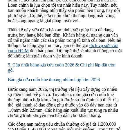
Loan chính là lựa chọn tối ưu nhất hiện nay. Tuy nhiên, nếu
bạn muốn khách hàng nhìn thấy sản phẩm bên trong, hãy đổi
phương án. Cụ thể, cửa cuốn khớp thoáng dạng mắc võng
hoặc song ngang là giải pháp tuyệt vời.
Thiết kế này vừa đảm bảo an ninh, vừa giúp bạn dễ dàng
trưng bày hàng hóa ban đêm. Khách hàng đi ngang qua vẫn
có thể ngắm nhìn các sản phẩm trong tủ kính của bạn. Nếu hệ
thống cửa hàng gặp trục trặc, bạn có thể gọi
dịch vụ sửa cửa
cuốn HCM
để khắc phục. Đội ngũ thợ sẽ nhanh chóng có mặt
để không làm gián đoạn việc kinh doanh.
5. Cập nhật bảng giá cửa cuốn 2026 & Chi phí lắp đặt trọn
gói
Báo giá cửa cuốn khe thoáng nhôm hợp kim 2026
Bước sang năm 2026, thị trường vật liệu xây dựng có nhiều
sự điều chỉnh về giá cả. Tuy nhiên, mức giá cửa cuốn khe
thoáng nhôm hợp kim vẫn giữ được sự ổn định cần thiết. Cụ
thể, giá thành sẽ dao động phụ thuộc vào độ dày nan cửa từ
1.0mm đến 2.5mm. Các hãng sản xuất liên tục tung ra nhiều
chương trình khuyến mãi hấp dẫn cho khách hàng.
Các dòng nan mỏng tiêu chuẩn thường có giá từ 1.200.000
VNĐ đến 1.500.000 VNĐ trên mỗi mét vuông. Trong khi đó,