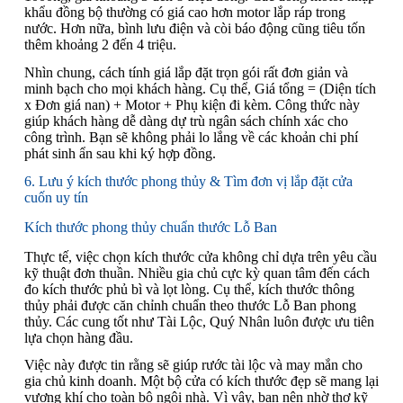
khẩu đồng bộ thường có giá cao hơn motor lắp ráp trong
nước. Hơn nữa, bình lưu điện và còi báo động cũng tiêu tốn
thêm khoảng 2 đến 4 triệu.
Nhìn chung, cách tính giá lắp đặt trọn gói rất đơn giản và
minh bạch cho mọi khách hàng. Cụ thể, Giá tổng = (Diện tích
x Đơn giá nan) + Motor + Phụ kiện đi kèm. Công thức này
giúp khách hàng dễ dàng dự trù ngân sách chính xác cho
công trình. Bạn sẽ không phải lo lắng về các khoản chi phí
phát sinh ẩn sau khi ký hợp đồng.
6. Lưu ý kích thước phong thủy & Tìm đơn vị lắp đặt cửa
cuốn uy tín
Kích thước phong thủy chuẩn thước Lỗ Ban
Thực tế, việc chọn kích thước cửa không chỉ dựa trên yêu cầu
kỹ thuật đơn thuần. Nhiều gia chủ cực kỳ quan tâm đến cách
đo kích thước phủ bì và lọt lòng. Cụ thể, kích thước thông
thủy phải được căn chỉnh chuẩn theo thước Lỗ Ban phong
thủy. Các cung tốt như Tài Lộc, Quý Nhân luôn được ưu tiên
lựa chọn hàng đầu.
Việc này được tin rằng sẽ giúp rước tài lộc và may mắn cho
gia chủ kinh doanh. Một bộ cửa có kích thước đẹp sẽ mang lại
vượng khí cho toàn bộ ngôi nhà. Vì vậy, bạn nên nhờ thợ kỹ