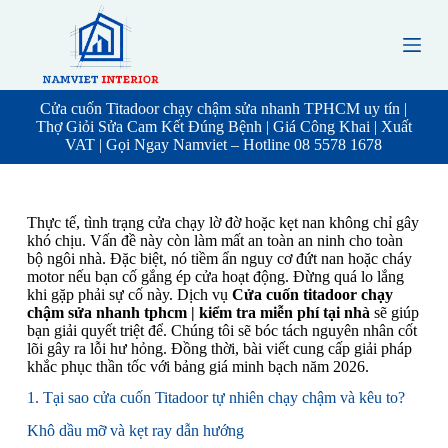
S
k
i
p
t
o
Cửa cuốn Titadoor chạy chậm sửa nhanh TPHCM uy tín |
c
Thợ Giỏi Sửa Cam Kết Đúng Bệnh | Giá Công Khai | Xuất
o
VAT | Gọi Ngay Namviet – Hotline 08 5578 1678
n
t
e
n
Thực tế, tình trạng cửa chạy lờ đờ hoặc kẹt nan không chỉ gây
t
khó chịu. Vấn đề này còn làm mất an toàn an ninh cho toàn
bộ ngôi nhà. Đặc biệt, nó tiềm ẩn nguy cơ đứt nan hoặc cháy
motor nếu bạn cố gắng ép cửa hoạt động. Đừng quá lo lắng
khi gặp phải sự cố này. Dịch vụ
Cửa cuốn titadoor chạy
chậm sửa nhanh tphcm | kiểm tra miễn phí tại nhà
sẽ giúp
bạn giải quyết triệt để. Chúng tôi sẽ bóc tách nguyên nhân cốt
lõi gây ra lỗi hư hỏng. Đồng thời, bài viết cung cấp giải pháp
khắc phục thần tốc với bảng giá minh bạch năm 2026.
1. Tại sao cửa cuốn Titadoor tự nhiên chạy chậm và kêu to?
Khô dầu mỡ và kẹt ray dẫn hướng