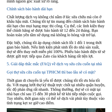
minh nguồn gốc xuất xứ rõ ràng.
Chính sách bảo hành dài hạn
Chất lượng dịch vụ không chỉ nằm ở lúc sửa chữa mà còn ở
khâu hậu mãi. Chúng tôi tự tin mang đến chính sách bảo hành
dài hạn cho mọi hạng mục thi công. Cụ thể, các linh kiện thay
thế chính hãng sẽ được bảo hành từ 12 đến 24 tháng. Bạn
hoàn toàn yên tâm sử dụng mà không lo hỏng vặt trở lại.
Đặc biệt, chúng tôi áp dụng chính sách lỗi 1 đổi 1 trong thời
gian bảo hành. Nếu linh kiện phát sinh lỗi do nhà sản xuất,
thợ sẽ đến thay mới miễn phí 100%. Phiếu bảo hành điện tử sẽ
được gửi trực tiếp qua Zalo của khách hàng rất tiện lợi.
5. Giải đáp thắc mắc (FAQ) về dịch vụ sửa cửa cuốn tại nhà
Gọi thợ sửa cửa cuốn tại TPHCM thì bao lâu sẽ có mặt?
Thời gian di chuyển là yếu tố được chúng tôi tối ưu hóa tối
đa. Với mạng lưới thợ kỹ thuật trực chốt tại nhiều quận huyện,
tốc độ phản ứng rất nhanh. Thông thường, thợ sẽ có mặt tại
nhà bạn chỉ sau 15 đến 30 phút kể từ khi tiếp nhận cuộc gọi.
Tuy nhiên, thời gian này có thể xê dịch vài phút tùy thuộc vào
tình trạng kẹt xe giờ cao điểm.