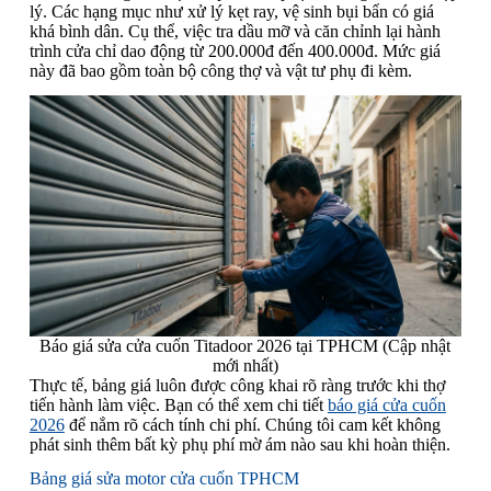
lý. Các hạng mục như xử lý kẹt ray, vệ sinh bụi bẩn có giá
khá bình dân. Cụ thể, việc tra dầu mỡ và căn chỉnh lại hành
trình cửa chỉ dao động từ 200.000đ đến 400.000đ. Mức giá
này đã bao gồm toàn bộ công thợ và vật tư phụ đi kèm.
Báo giá sửa cửa cuốn Titadoor 2026 tại TPHCM (Cập nhật
mới nhất)
Thực tế, bảng giá luôn được công khai rõ ràng trước khi thợ
tiến hành làm việc. Bạn có thể xem chi tiết
báo giá cửa cuốn
2026
để nắm rõ cách tính chi phí. Chúng tôi cam kết không
phát sinh thêm bất kỳ phụ phí mờ ám nào sau khi hoàn thiện.
Bảng giá sửa motor cửa cuốn TPHCM