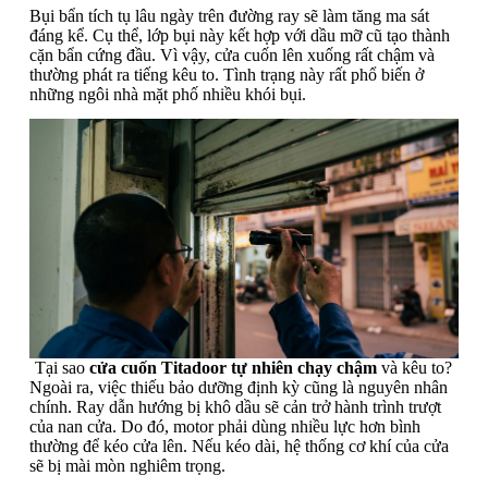
Bụi bẩn tích tụ lâu ngày trên đường ray sẽ làm tăng ma sát
đáng kể. Cụ thể, lớp bụi này kết hợp với dầu mỡ cũ tạo thành
cặn bẩn cứng đầu. Vì vậy, cửa cuốn lên xuống rất chậm và
thường phát ra tiếng kêu to. Tình trạng này rất phổ biến ở
những ngôi nhà mặt phố nhiều khói bụi.
Tại sao
cửa cuốn Titadoor tự nhiên chạy chậm
và kêu to?
Ngoài ra, việc thiếu bảo dưỡng định kỳ cũng là nguyên nhân
chính. Ray dẫn hướng bị khô dầu sẽ cản trở hành trình trượt
của nan cửa. Do đó, motor phải dùng nhiều lực hơn bình
thường để kéo cửa lên. Nếu kéo dài, hệ thống cơ khí của cửa
sẽ bị mài mòn nghiêm trọng.