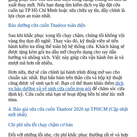
xuất thay mới. Nếu bạn đang tìm kiếm dịch vụ lắp đặt cửa
cuốn tại TP Hồ Chí Minh hoặc sửa chữa uy tín, đây chính là
lựa chọn an toàn nhất.
Bảo dưỡng cửa cuốn Titadoor toàn diện
Sau khi khắc phục xong lỗi chạy chậm, chúng tôi không vội
vàng thu dọn đồ nghề. Thay vào đó, kỹ thuật viên sẽ tiến
hành kiểm tra tổng thể toàn bộ hệ thống cửa. Khách hàng sẽ
được tặng kèm gói tra dầu mỡ chuyên dụng cho ray dẫn
hướng và nhông xích. Việc này giúp cửa vận hành êm ái và
mượt mà hơn rất nhiều.
Hơn nữa, thợ sẽ căn chỉnh lại hành trình đóng mở sao cho
chuẩn xác nhất. Bụi bẩn bám trên thân cửa và hộp kỹ thuật
cũng được vệ sinh sạch sẽ. Bạn có thể tham khảo thêm
dịch
vụ bảo dưỡng và vệ sinh cửa cuốn trọn gói
để chăm sóc cửa
định kỳ. Cửa cuốn nhà bạn sẽ hoạt động bền bỉ như lúc mới
mua.
4. Báo giá sửa cửa cuốn Titadoor 2026 tại TPHCM (Cập nhật
mới nhất)
Chi phí sửa lỗi chạy chậm cơ bản
Đối với những lỗi nhẹ, chi phí khắc phục thường rất rẻ và hợp