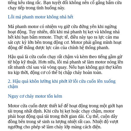
tiếng kêu răng rắc. Bạn tuyệt đối không nên cố gắng bấm cửa
chạy tiếp trong tình huống này.
Lỗi má phanh motor không nhả hết
Má phanh motor có nhiệm vụ giữ cửa đứng yên khi ngừng
hoạt động. Tuy nhiên, đôi khi má phanh bị kẹt và không nhả
hết khi bạn bấm remote. Thực tế, điều này tạo ra lực cản ma
sát cực kỳ lớn bên trong động cơ. Motor phải gồng mình hoạt
động để thắng được lực cản của chính hệ thống phanh.
Hậu quả là cửa cuốn chạy rất chậm và kèm theo tiếng gầm gừ
từ hộp kỹ thuật. Hơn nữa, lỗi má phanh sẽ làm motor nóng lên
rất nhanh chỉ sau vài vòng quay. Nếu bạn không gọi thợ kiểm
tra kịp thời, động cơ có thể bị chập cháy hoàn toàn.
2. Hậu quả khôn lường khi phớt lờ lỗi cửa cuốn lên xuống
chậm
Nguy cơ cháy motor tốn kém
Motor cửa cuốn được thiết kế để hoạt động trong một giới hạn
tải trọng nhất định. Khi cửa bị kẹt hoặc chạy chậm, motor
phải hoạt động quá tải trong thời gian dài. Cụ thể, cuộn dây
đồng bên trong sẽ sinh ra lượng nhiệt rất cao. Nhiệt độ vượt
ngưỡng cho phép sẽ làm chảy lớp màng cách điện.