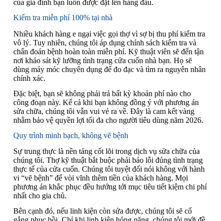
của gia đình bạn luôn được đặt lên hàng đầu.
Kiểm tra miễn phí 100% tại nhà
Nhiều khách hàng e ngại việc gọi thợ vì sợ bị thu phí kiểm tra
vô lý. Tuy nhiên, chúng tôi áp dụng chính sách kiểm tra và
chẩn đoán bệnh hoàn toàn miễn phí. Kỹ thuật viên sẽ đến tận
nơi khảo sát kỹ lưỡng tình trạng cửa cuốn nhà bạn. Họ sẽ
dùng máy móc chuyên dụng để đo đạc và tìm ra nguyên nhân
chính xác.
Đặc biệt, bạn sẽ không phải trả bất kỳ khoản phí nào cho
công đoạn này. Kể cả khi bạn không đồng ý với phương án
sửa chữa, chúng tôi vẫn vui vẻ ra về. Đây là cam kết vàng
nhằm bảo vệ quyền lợi tối đa cho người tiêu dùng năm 2026.
Quy trình minh bạch, không vẽ bệnh
Sự trung thực là nền tảng cốt lõi trong dịch vụ sửa chữa của
chúng tôi. Thợ kỹ thuật bắt buộc phải báo lỗi đúng tình trạng
thực tế của cửa cuốn. Chúng tôi tuyệt đối nói không với hành
vi “vẽ bệnh” để vòi vĩnh thêm tiền của khách hàng. Mọi
phương án khắc phục đều hướng tới mục tiêu tiết kiệm chi phí
nhất cho gia chủ.
Bên cạnh đó, nếu linh kiện còn sửa được, chúng tôi sẽ cố
gắng phục hồi. Chỉ khi linh kiện hỏng nặng, chúng tôi mới đề