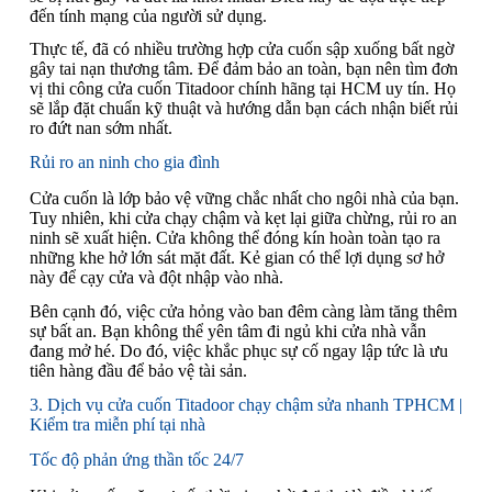
đến tính mạng của người sử dụng.
Thực tế, đã có nhiều trường hợp cửa cuốn sập xuống bất ngờ
gây tai nạn thương tâm. Để đảm bảo an toàn, bạn nên tìm đơn
vị thi công cửa cuốn Titadoor chính hãng tại HCM uy tín. Họ
sẽ lắp đặt chuẩn kỹ thuật và hướng dẫn bạn cách nhận biết rủi
ro đứt nan sớm nhất.
Rủi ro an ninh cho gia đình
Cửa cuốn là lớp bảo vệ vững chắc nhất cho ngôi nhà của bạn.
Tuy nhiên, khi cửa chạy chậm và kẹt lại giữa chừng, rủi ro an
ninh sẽ xuất hiện. Cửa không thể đóng kín hoàn toàn tạo ra
những khe hở lớn sát mặt đất. Kẻ gian có thể lợi dụng sơ hở
này để cạy cửa và đột nhập vào nhà.
Bên cạnh đó, việc cửa hỏng vào ban đêm càng làm tăng thêm
sự bất an. Bạn không thể yên tâm đi ngủ khi cửa nhà vẫn
đang mở hé. Do đó, việc khắc phục sự cố ngay lập tức là ưu
tiên hàng đầu để bảo vệ tài sản.
3. Dịch vụ cửa cuốn Titadoor chạy chậm sửa nhanh TPHCM |
Kiểm tra miễn phí tại nhà
Tốc độ phản ứng thần tốc 24/7