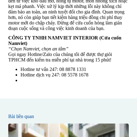
đến từ việc khô dầu mỡ, hỏng tụ motor, mòn nhông xích hoặc
kẹt má phanh. Việc xử lý kịp thời những lỗi này không chỉ
đảm bảo an toàn, an ninh tuyệt đối cho gia đình. Quan trọng
hơn, nó còn giúp bạn tiết kiệm hàng triệu đồng chi phí thay
motor mới do chập cháy. Đừng để cửa cuốn hỏng làm gián
đoạn cuộc sống và công việc kinh doanh của bạn.
CÔNG TY TNHH NAMVIET INTERIOR (Cửa cuốn
Namviet)
“Chọn Namviet, chọn an tâm”
Gọi ngay Hotline/Zalo của chúng tôi để được thợ giỏi
TPHCM đến kiểm tra miễn phí tại nhà trong 15 phút!
Hotline tư vấn 247: 08 8878 1331
Hotline dịch vụ 247: 08 5578 1678
Bài liên quan