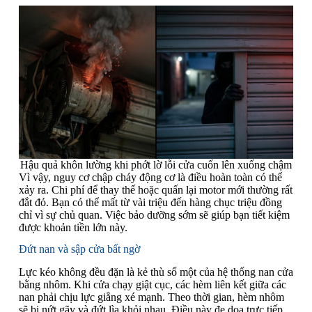
Hậu quả khôn lường khi phớt lờ lỗi cửa cuốn lên xuống chậm
Vì vậy, nguy cơ chập cháy động cơ là điều hoàn toàn có thể
xảy ra. Chi phí để thay thế hoặc quấn lại motor mới thường rất
đắt đỏ. Bạn có thể mất từ vài triệu đến hàng chục triệu đồng
chỉ vì sự chủ quan. Việc bảo dưỡng sớm sẽ giúp bạn tiết kiệm
được khoản tiền lớn này.
Đứt nan và sập cửa bất ngờ
Lực kéo không đều đặn là kẻ thù số một của hệ thống nan cửa
bằng nhôm. Khi cửa chạy giật cục, các hèm liên kết giữa các
nan phải chịu lực giằng xé mạnh. Theo thời gian, hèm nhôm
sẽ bị nứt gãy và đứt lìa khỏi nhau. Điều này đe dọa trực tiếp