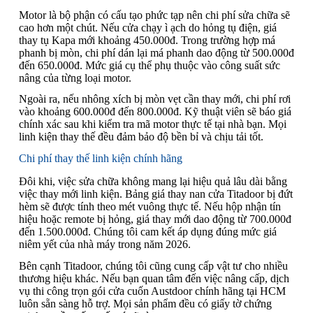
Motor là bộ phận có cấu tạo phức tạp nên chi phí sửa chữa sẽ
cao hơn một chút. Nếu cửa chạy ì ạch do hỏng tụ điện, giá
thay tụ Kapa mới khoảng 450.000đ. Trong trường hợp má
phanh bị mòn, chi phí dán lại má phanh dao động từ 500.000đ
đến 650.000đ. Mức giá cụ thể phụ thuộc vào công suất sức
nâng của từng loại motor.
Ngoài ra, nếu nhông xích bị mòn vẹt cần thay mới, chi phí rơi
vào khoảng 600.000đ đến 800.000đ. Kỹ thuật viên sẽ báo giá
chính xác sau khi kiểm tra mã motor thực tế tại nhà bạn. Mọi
linh kiện thay thế đều đảm bảo độ bền bỉ và chịu tải tốt.
Chi phí thay thế linh kiện chính hãng
Đôi khi, việc sửa chữa không mang lại hiệu quả lâu dài bằng
việc thay mới linh kiện. Bảng giá thay nan cửa Titadoor bị đứt
hèm sẽ được tính theo mét vuông thực tế. Nếu hộp nhận tín
hiệu hoặc remote bị hỏng, giá thay mới dao động từ 700.000đ
đến 1.500.000đ. Chúng tôi cam kết áp dụng đúng mức giá
niêm yết của nhà máy trong năm 2026.
Bên cạnh Titadoor, chúng tôi cũng cung cấp vật tư cho nhiều
thương hiệu khác. Nếu bạn quan tâm đến việc nâng cấp, dịch
vụ thi công trọn gói cửa cuốn Austdoor chính hãng tại HCM
luôn sẵn sàng hỗ trợ. Mọi sản phẩm đều có giấy tờ chứng