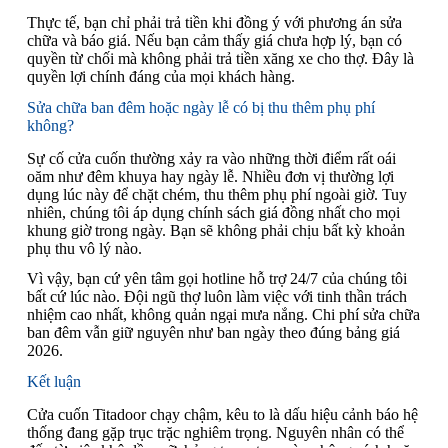
Thực tế, bạn chỉ phải trả tiền khi đồng ý với phương án sửa
chữa và báo giá. Nếu bạn cảm thấy giá chưa hợp lý, bạn có
quyền từ chối mà không phải trả tiền xăng xe cho thợ. Đây là
quyền lợi chính đáng của mọi khách hàng.
Sửa chữa ban đêm hoặc ngày lễ có bị thu thêm phụ phí
không?
Sự cố cửa cuốn thường xảy ra vào những thời điểm rất oái
oăm như đêm khuya hay ngày lễ. Nhiều đơn vị thường lợi
dụng lúc này để chặt chém, thu thêm phụ phí ngoài giờ. Tuy
nhiên, chúng tôi áp dụng chính sách giá đồng nhất cho mọi
khung giờ trong ngày. Bạn sẽ không phải chịu bất kỳ khoản
phụ thu vô lý nào.
Vì vậy, bạn cứ yên tâm gọi hotline hỗ trợ 24/7 của chúng tôi
bất cứ lúc nào. Đội ngũ thợ luôn làm việc với tinh thần trách
nhiệm cao nhất, không quản ngại mưa nắng. Chi phí sửa chữa
ban đêm vẫn giữ nguyên như ban ngày theo đúng bảng giá
2026.
Kết luận
Cửa cuốn Titadoor chạy chậm, kêu to là dấu hiệu cảnh báo hệ
thống đang gặp trục trặc nghiêm trọng. Nguyên nhân có thể