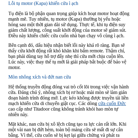
Lỗi tụ motor (Kapa) khiến cửa ì ạch
Tụ điện là bộ phận quan trọng giúp kích hoạt motor hoạt động
mạnh mẽ. Tuy nhiên, tụ motor (Kapa) thường bị yếu hoặc
hỏng sau một thời gian dài sử dụng. Thực tế, khi tụ điện suy
giảm chất lượng, công suất khởi động của motor sẽ giảm sút.
Điều này khiến chiếc cửa cuốn nhà bạn chạy vô cùng ì ạch.
Bên cạnh đó, dấu hiệu nhận biết lỗi này khá rõ ràng. Bạn sẽ
thấy cửa khởi động rất khó khăn khi bấm remote. Thậm chí,
bạn phải dùng tay hỗ trợ đẩy nhẹ thì cửa mới chịu cuộn lên.
Lúc này, việc thay thế tụ mới là giải pháp bắt buộc để bảo vệ
motor.
Mòn nhông xích và đứt nan cửa
Hệ thống truyền động đóng vai trò cốt lõi trong việc vận hành
cửa. Đáng chú ý, nhông xích bị rơ hoặc mài mòn sẽ làm gián
đoạn hành trình đóng mở. Lực kéo không được truyền tải liền
mạch khiến cửa di chuyển giật cục. Các dòng
cửa cuốn Đức
cao cấp như Titadoor cũng không tránh khỏi hao mòn tự
nhiên này.
Mặt khác, nan cửa bị xô lệch cũng tạo ra lực cản rất lớn. Khi
một vài nan bị đứt hèm, toàn bộ mảng cửa sẽ mất đi sự cân
bằng. Vì thế, cửa cuốn sẽ bị kẹt lại giữa chừng và phát ra