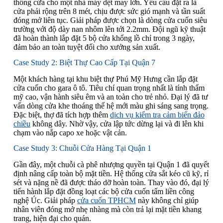
thống cửa cho một nhà máy dệt may lớn. Yêu cầu đặt ra là
cửa phải rộng trên 8 mét, chịu được sức gió mạnh và tần suất
đóng mở liên tục. Giải pháp được chọn là dòng cửa cuốn siêu
trường với độ dày nan nhôm lên tới 2.2mm. Đội ngũ kỹ thuật
đã hoàn thành lắp đặt 5 bộ cửa khổng lồ chỉ trong 3 ngày,
đảm bảo an toàn tuyệt đối cho xưởng sản xuất.
Case Study 2: Biệt Thự Cao Cấp Tại Quận 7
Một khách hàng tại khu biệt thự Phú Mỹ Hưng cần lắp đặt
cửa cuốn cho gara ô tô. Tiêu chí quan trọng nhất là tính thẩm
mỹ cao, vận hành siêu êm và an toàn cho trẻ nhỏ. Đại lý đã tư
vấn dòng cửa khe thoáng thế hệ mới màu ghi sáng sang trọng.
Đặc biệt, thợ đã tích hợp thêm
dịch vụ kiểm tra cảm biến đảo
chiều
không dây. Nhờ vậy, cửa lập tức dừng lại và đi lên khi
chạm vào nắp capo xe hoặc vật cản.
Case Study 3: Chuỗi Cửa Hàng Tại Quận 1
Gần đây, một chuỗi cà phê nhượng quyền tại Quận 1 đã quyết
định nâng cấp toàn bộ mặt tiền. Hệ thống cửa sắt kéo cũ kỹ, rỉ
sét và nặng nề đã được tháo dỡ hoàn toàn. Thay vào đó, đại lý
tiến hành lắp đặt đồng loạt các bộ cửa cuốn tấm liền công
nghệ Úc. Giải pháp
cửa cuốn TPHCM
này không chỉ giúp
nhân viên đóng mở nhẹ nhàng mà còn trả lại mặt tiền khang
trang, hiện đại cho quán.