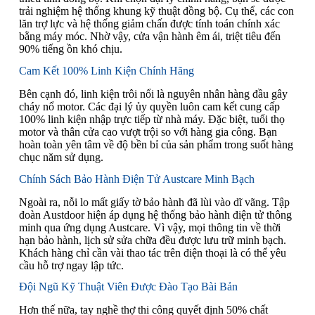
trải nghiệm hệ thống khung kỹ thuật đồng bộ. Cụ thể, các con
lăn trợ lực và hệ thống giảm chấn được tính toán chính xác
bằng máy móc. Nhờ vậy, cửa vận hành êm ái, triệt tiêu đến
90% tiếng ồn khó chịu.
Cam Kết 100% Linh Kiện Chính Hãng
Bên cạnh đó, linh kiện trôi nổi là nguyên nhân hàng đầu gây
cháy nổ motor. Các đại lý ủy quyền luôn cam kết cung cấp
100% linh kiện nhập trực tiếp từ nhà máy. Đặc biệt, tuổi thọ
motor và thân cửa cao vượt trội so với hàng gia công. Bạn
hoàn toàn yên tâm về độ bền bỉ của sản phẩm trong suốt hàng
chục năm sử dụng.
Chính Sách Bảo Hành Điện Tử Austcare Minh Bạch
Ngoài ra, nỗi lo mất giấy tờ bảo hành đã lùi vào dĩ vãng. Tập
đoàn Austdoor hiện áp dụng hệ thống bảo hành điện tử thông
minh qua ứng dụng Austcare. Vì vậy, mọi thông tin về thời
hạn bảo hành, lịch sử sửa chữa đều được lưu trữ minh bạch.
Khách hàng chỉ cần vài thao tác trên điện thoại là có thể yêu
cầu hỗ trợ ngay lập tức.
Đội Ngũ Kỹ Thuật Viên Được Đào Tạo Bài Bản
Hơn thế nữa, tay nghề thợ thi công quyết định 50% chất