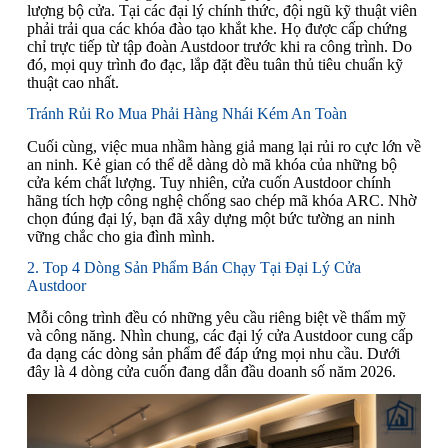
lượng bộ cửa. Tại các đại lý chính thức, đội ngũ kỹ thuật viên
phải trải qua các khóa đào tạo khắt khe. Họ được cấp chứng
chỉ trực tiếp từ tập đoàn Austdoor trước khi ra công trình. Do
đó, mọi quy trình đo đạc, lắp đặt đều tuân thủ tiêu chuẩn kỹ
thuật cao nhất.
Tránh Rủi Ro Mua Phải Hàng Nhái Kém An Toàn
Cuối cùng, việc mua nhầm hàng giả mang lại rủi ro cực lớn về
an ninh. Kẻ gian có thể dễ dàng dò mã khóa của những bộ
cửa kém chất lượng. Tuy nhiên, cửa cuốn Austdoor chính
hãng tích hợp công nghệ chống sao chép mã khóa ARC. Nhờ
chọn đúng đại lý, bạn đã xây dựng một bức tường an ninh
vững chắc cho gia đình mình.
2. Top 4 Dòng Sản Phẩm Bán Chạy Tại Đại Lý Cửa
Austdoor
Mỗi công trình đều có những yêu cầu riêng biệt về thẩm mỹ
và công năng. Nhìn chung, các đại lý cửa Austdoor cung cấp
đa dạng các dòng sản phẩm để đáp ứng mọi nhu cầu. Dưới
đây là 4 dòng cửa cuốn đang dẫn đầu doanh số năm 2026.