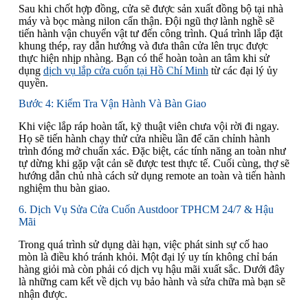
Sau khi chốt hợp đồng, cửa sẽ được sản xuất đồng bộ tại nhà
máy và bọc màng nilon cẩn thận. Đội ngũ thợ lành nghề sẽ
tiến hành vận chuyển vật tư đến công trình. Quá trình lắp đặt
khung thép, ray dẫn hướng và đưa thân cửa lên trục được
thực hiện nhịp nhàng. Bạn có thể hoàn toàn an tâm khi sử
dụng
dịch vụ lắp cửa cuốn tại Hồ Chí Minh
từ các đại lý ủy
quyền.
Bước 4: Kiểm Tra Vận Hành Và Bàn Giao
Khi việc lắp ráp hoàn tất, kỹ thuật viên chưa vội rời đi ngay.
Họ sẽ tiến hành chạy thử cửa nhiều lần để căn chỉnh hành
trình đóng mở chuẩn xác. Đặc biệt, các tính năng an toàn như
tự dừng khi gặp vật cản sẽ được test thực tế. Cuối cùng, thợ sẽ
hướng dẫn chủ nhà cách sử dụng remote an toàn và tiến hành
nghiệm thu bàn giao.
6. Dịch Vụ Sửa Cửa Cuốn Austdoor TPHCM 24/7 & Hậu
Mãi
Trong quá trình sử dụng dài hạn, việc phát sinh sự cố hao
mòn là điều khó tránh khỏi. Một đại lý uy tín không chỉ bán
hàng giỏi mà còn phải có dịch vụ hậu mãi xuất sắc. Dưới đây
là những cam kết về dịch vụ bảo hành và sửa chữa mà bạn sẽ
nhận được.