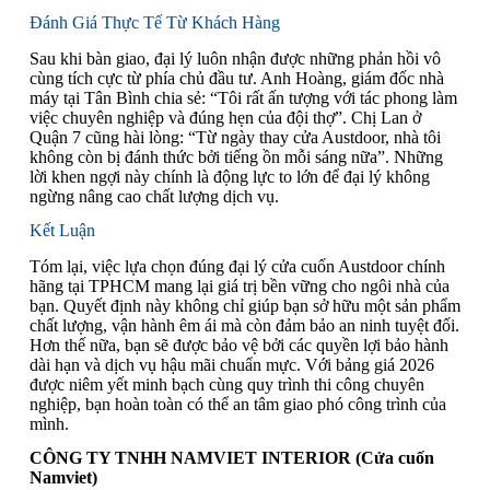
Đánh Giá Thực Tế Từ Khách Hàng
Sau khi bàn giao, đại lý luôn nhận được những phản hồi vô
cùng tích cực từ phía chủ đầu tư. Anh Hoàng, giám đốc nhà
máy tại Tân Bình chia sẻ: “Tôi rất ấn tượng với tác phong làm
việc chuyên nghiệp và đúng hẹn của đội thợ”. Chị Lan ở
Quận 7 cũng hài lòng: “Từ ngày thay cửa Austdoor, nhà tôi
không còn bị đánh thức bởi tiếng ồn mỗi sáng nữa”. Những
lời khen ngợi này chính là động lực to lớn để đại lý không
ngừng nâng cao chất lượng dịch vụ.
Kết Luận
Tóm lại, việc lựa chọn đúng đại lý cửa cuốn Austdoor chính
hãng tại TPHCM mang lại giá trị bền vững cho ngôi nhà của
bạn. Quyết định này không chỉ giúp bạn sở hữu một sản phẩm
chất lượng, vận hành êm ái mà còn đảm bảo an ninh tuyệt đối.
Hơn thế nữa, bạn sẽ được bảo vệ bởi các quyền lợi bảo hành
dài hạn và dịch vụ hậu mãi chuẩn mực. Với bảng giá 2026
được niêm yết minh bạch cùng quy trình thi công chuyên
nghiệp, bạn hoàn toàn có thể an tâm giao phó công trình của
mình.
CÔNG TY TNHH NAMVIET INTERIOR (Cửa cuốn
Namviet)