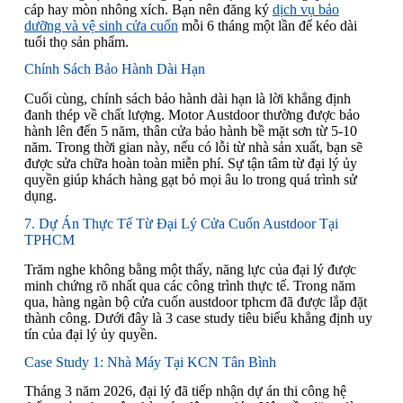
cáp hay mòn nhông xích. Bạn nên đăng ký
dịch vụ bảo
dưỡng và vệ sinh cửa cuốn
mỗi 6 tháng một lần để kéo dài
tuổi thọ sản phẩm.
Chính Sách Bảo Hành Dài Hạn
Cuối cùng, chính sách bảo hành dài hạn là lời khẳng định
đanh thép về chất lượng. Motor Austdoor thường được bảo
hành lên đến 5 năm, thân cửa bảo hành bề mặt sơn từ 5-10
năm. Trong thời gian này, nếu có lỗi từ nhà sản xuất, bạn sẽ
được sửa chữa hoàn toàn miễn phí. Sự tận tâm từ đại lý ủy
quyền giúp khách hàng gạt bỏ mọi âu lo trong quá trình sử
dụng.
7. Dự Án Thực Tế Từ Đại Lý Cửa Cuốn Austdoor Tại
TPHCM
Trăm nghe không bằng một thấy, năng lực của đại lý được
minh chứng rõ nhất qua các công trình thực tế. Trong năm
qua, hàng ngàn bộ cửa cuốn austdoor tphcm đã được lắp đặt
thành công. Dưới đây là 3 case study tiêu biểu khẳng định uy
tín của đại lý ủy quyền.
Case Study 1: Nhà Máy Tại KCN Tân Bình
Tháng 3 năm 2026, đại lý đã tiếp nhận dự án thi công hệ