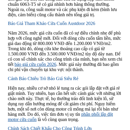
chuẩn 6063-T5 sẽ có giá nhỉnh hơn hàng thông thường.
Ngoài ra, công suất motor và các phụ kiện đi kèm (bình lưu
điện, cảm biến) cũng cấu thành nên tổng giá trị.
Báo Giá Tham Khảo Cửa Cuốn Austdoor 2026
Năm 2026, mức giá cửa cuốn đã có sự điều chỉnh nhẹ để phù
hợp với công nghệ mới. Đối với dòng cửa cuốn tấm liền, mức
giá dao động từ 800.000 VNĐ đến 1.200.000 VNĐ/m2.
Trong khi đó, dòng cửa khe thoáng cao cấp có giá từ
1.500.000 VNĐ đến 3.500.000 VNĐ/m2 tùy độ dày nan. Để
có con số chính xác cho công trình của mình, bạn nên xem chi
tiết
báo giá cửa cuốn 2026
. Mức giá này thường đã bao gồm
chi phí vận chuyển tại khu vực nội thành.
Cảnh Báo Chiêu Trò Báo Giá Siêu Rẻ
Hiện nay, nhiều cơ sở nhỏ lẻ tung ra các gói lắp đặt với giá rẻ
giật mình. Tuy nhiên, bạn cần hết sức cảnh giác với những lời
chào mời này. Thực tế, họ thường tráo đổi linh kiện lô, sử
dụng ray dẫn hướng mỏng để cắt giảm chi phí. Nguy hiểm
hơn, một số nơi còn dùng motor cũ mông má lại rồi bán như
hàng mới. Do đó, việc tìm đơn vị uy tín
phân phối lắp đặt
motor cửa cuốn
là vô cùng quan trọng.
Chính Sách Chiết Khấu Cho Công Trình Lớn