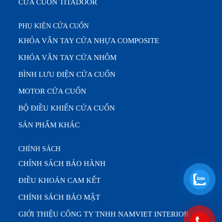
CỬA CUỐN TITADOOR
PHỤ KIỆN CỬA CUỐN
KHÓA VÂN TAY CỬA NHỰA COMPOSITE
KHÓA VÂN TAY CỬA NHÔM
BÌNH LƯU ĐIỆN CỬA CUỐN
MOTOR CỬA CUỐN
BỘ ĐIỀU KHIỂN CỬA CUỐN
SẢN PHẨM KHÁC
CHÍNH SÁCH
CHÍNH SÁCH BẢO HÀNH
ĐIỀU KHOẢN CAM KẾT
CHÍNH SÁCH BẢO MẬT
GIỚI THIỆU CÔNG TY TNHH NAMVIET INTERIOR