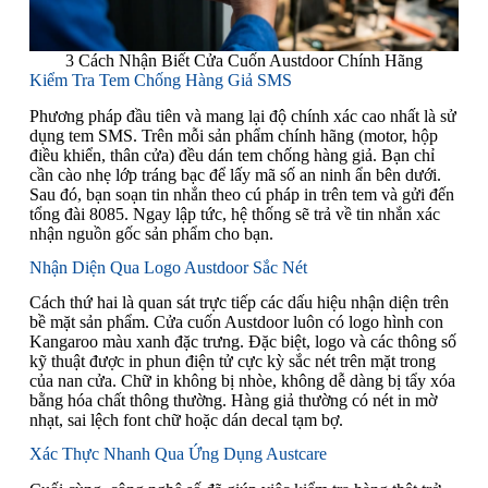
3 Cách Nhận Biết Cửa Cuốn Austdoor Chính Hãng
Kiểm Tra Tem Chống Hàng Giả SMS
Phương pháp đầu tiên và mang lại độ chính xác cao nhất là sử
dụng tem SMS. Trên mỗi sản phẩm chính hãng (motor, hộp
điều khiển, thân cửa) đều dán tem chống hàng giả. Bạn chỉ
cần cào nhẹ lớp tráng bạc để lấy mã số an ninh ẩn bên dưới.
Sau đó, bạn soạn tin nhắn theo cú pháp in trên tem và gửi đến
tổng đài 8085. Ngay lập tức, hệ thống sẽ trả về tin nhắn xác
nhận nguồn gốc sản phẩm cho bạn.
Nhận Diện Qua Logo Austdoor Sắc Nét
Cách thứ hai là quan sát trực tiếp các dấu hiệu nhận diện trên
bề mặt sản phẩm. Cửa cuốn Austdoor luôn có logo hình con
Kangaroo màu xanh đặc trưng. Đặc biệt, logo và các thông số
kỹ thuật được in phun điện tử cực kỳ sắc nét trên mặt trong
của nan cửa. Chữ in không bị nhòe, không dễ dàng bị tẩy xóa
bằng hóa chất thông thường. Hàng giả thường có nét in mờ
nhạt, sai lệch font chữ hoặc dán decal tạm bợ.
Xác Thực Nhanh Qua Ứng Dụng Austcare