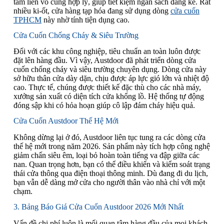
tấm liền vô cùng hợp lý, giúp tiết kiệm ngân sách đáng kể. Rất
nhiều ki-ốt, cửa hàng tạp hóa đang sử dụng dòng
cửa cuốn
TPHCM
này nhờ tính tiện dụng cao.
Cửa Cuốn Chống Cháy & Siêu Trường
Đối với các khu công nghiệp, tiêu chuẩn an toàn luôn được
đặt lên hàng đầu. Vì vậy, Austdoor đã phát triển dòng cửa
cuốn chống cháy và siêu trường chuyên dụng. Dòng cửa này
sở hữu thân cửa dày dặn, chịu được áp lực gió lớn và nhiệt độ
cao. Thực tế, chúng được thiết kế đặc thù cho các nhà máy,
xưởng sản xuất có diện tích cửa khổng lồ. Hệ thống tự động
đóng sập khi có hỏa hoạn giúp cô lập đám cháy hiệu quả.
Cửa Cuốn Austdoor Thế Hệ Mới
Không dừng lại ở đó, Austdoor liên tục tung ra các dòng cửa
thế hệ mới trong năm 2026. Sản phẩm này tích hợp công nghệ
giảm chấn siêu êm, loại bỏ hoàn toàn tiếng va đập giữa các
nan. Quan trọng hơn, bạn có thể điều khiển và kiểm soát trạng
thái cửa thông qua điện thoại thông minh. Dù đang đi du lịch,
bạn vẫn dễ dàng mở cửa cho người thân vào nhà chỉ với một
chạm.
3. Bảng Báo Giá Cửa Cuốn Austdoor 2026 Mới Nhất
Vấn đề chi phí luôn là mối quan tâm hàng đầu của mọi khách