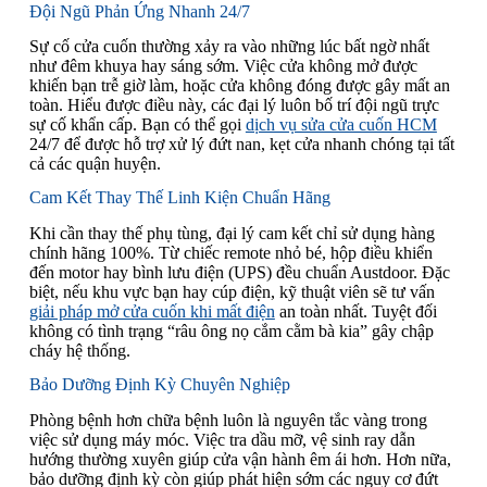
Đội Ngũ Phản Ứng Nhanh 24/7
Sự cố cửa cuốn thường xảy ra vào những lúc bất ngờ nhất
như đêm khuya hay sáng sớm. Việc cửa không mở được
khiến bạn trễ giờ làm, hoặc cửa không đóng được gây mất an
toàn. Hiểu được điều này, các đại lý luôn bố trí đội ngũ trực
sự cố khẩn cấp. Bạn có thể gọi
dịch vụ sửa cửa cuốn HCM
24/7 để được hỗ trợ xử lý đứt nan, kẹt cửa nhanh chóng tại tất
cả các quận huyện.
Cam Kết Thay Thế Linh Kiện Chuẩn Hãng
Khi cần thay thế phụ tùng, đại lý cam kết chỉ sử dụng hàng
chính hãng 100%. Từ chiếc remote nhỏ bé, hộp điều khiển
đến motor hay bình lưu điện (UPS) đều chuẩn Austdoor. Đặc
biệt, nếu khu vực bạn hay cúp điện, kỹ thuật viên sẽ tư vấn
giải pháp mở cửa cuốn khi mất điện
an toàn nhất. Tuyệt đối
không có tình trạng “râu ông nọ cắm cằm bà kia” gây chập
cháy hệ thống.
Bảo Dưỡng Định Kỳ Chuyên Nghiệp
Phòng bệnh hơn chữa bệnh luôn là nguyên tắc vàng trong
việc sử dụng máy móc. Việc tra dầu mỡ, vệ sinh ray dẫn
hướng thường xuyên giúp cửa vận hành êm ái hơn. Hơn nữa,
bảo dưỡng định kỳ còn giúp phát hiện sớm các nguy cơ đứt