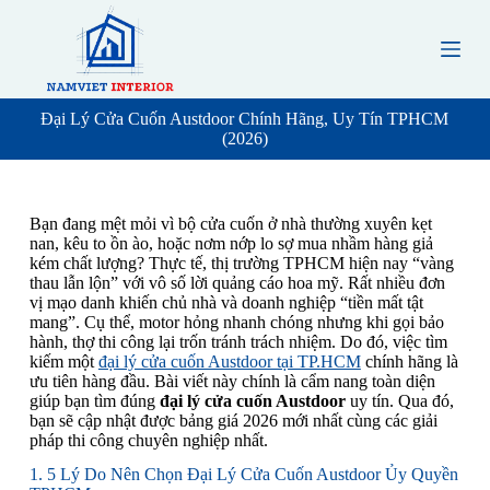
S
k
i
p
t
o
Đại Lý Cửa Cuốn Austdoor Chính Hãng, Uy Tín TPHCM
c
(2026)
o
n
t
e
Bạn đang mệt mỏi vì bộ cửa cuốn ở nhà thường xuyên kẹt
n
nan, kêu to ồn ào, hoặc nơm nớp lo sợ mua nhầm hàng giả
t
kém chất lượng? Thực tế, thị trường TPHCM hiện nay “vàng
thau lẫn lộn” với vô số lời quảng cáo hoa mỹ. Rất nhiều đơn
vị mạo danh khiến chủ nhà và doanh nghiệp “tiền mất tật
mang”. Cụ thể, motor hỏng nhanh chóng nhưng khi gọi bảo
hành, thợ thi công lại trốn tránh trách nhiệm. Do đó, việc tìm
kiếm một
đại lý cửa cuốn Austdoor tại TP.HCM
chính hãng là
ưu tiên hàng đầu. Bài viết này chính là cẩm nang toàn diện
giúp bạn tìm đúng
đại lý cửa cuốn Austdoor
uy tín. Qua đó,
bạn sẽ cập nhật được bảng giá 2026 mới nhất cùng các giải
pháp thi công chuyên nghiệp nhất.
1. 5 Lý Do Nên Chọn Đại Lý Cửa Cuốn Austdoor Ủy Quyền