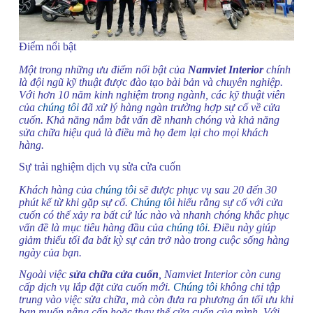
Điểm nổi bật
Một trong những ưu điểm nổi bật của
Namviet Interior
chính
là đội ngũ kỹ thuật được đào tạo bài bản và chuyên nghiệp.
Với hơn 10 năm kinh nghiệm trong ngành, các kỹ thuật viên
của
chúng tôi
đã xử lý hàng ngàn trường hợp sự cố về cửa
cuốn. Khả năng nắm bắt vấn đề nhanh chóng và khả năng
sửa chữa hiệu quả là điều mà họ đem lại cho mọi khách
hàng.
Sự trải nghiệm dịch vụ sửa cửa cuốn
Khách hàng của
chúng tôi
sẽ được phục vụ sau 20 đến 30
phút kể từ khi gặp sự cố.
Chúng tôi
hiểu rằng sự cố với cửa
cuốn có thể xảy ra bất cứ lúc nào và nhanh chóng khắc phục
vấn đề là mục tiêu hàng đầu của
chúng tôi
. Điều này giúp
giảm thiểu tối đa bất kỳ sự cản trở nào trong cuộc sống hàng
ngày của bạn.
Ngoài việc
sửa chữa cửa cuốn
, Namviet Interior còn cung
cấp dịch vụ lắp đặt cửa cuốn mới.
Chúng tôi
không chỉ tập
trung vào việc sửa chữa, mà còn đưa ra phương án tối ưu khi
bạn muốn nâng cấp hoặc thay thế cửa cuốn của mình. Với