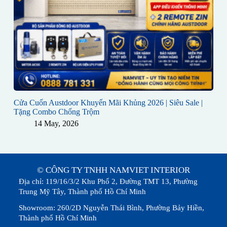
Cửa Cuốn Austdoor Khuyến Mãi Khủng 2026 | Siêu Sale |
Tặng Combo Chống Trộm
14 May, 2026
© CÔNG TY TNHH NAMVIET INTERIOR
Địa chỉ: 119/16/3/2 Khu Phố 2, Đường TMT 13, Phường
Trung Mỹ Tây, Thành phố Hồ Chí Minh
Showroom: 260/2D Nguyễn Thái Bình, Phường Bảy Hiền,
Thành phố Hồ Chí Minh