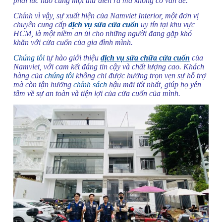
phải lúc nào cũng mọi thứ diễn ra mà không có vấn đề.
Chính vì vậy, sự xuất hiện của Namviet Interior, một đơn vị
chuyên cung cấp
dịch vụ sửa cửa cuốn
uy tín tại khu vực
HCM, là một niềm an ủi cho những người đang gặp khó
khăn với cửa cuốn của gia đình mình.
Chúng tôi
tự hào giới thiệu
dịch vụ sửa chữa cửa cuốn
của
Namviet, với cam kết đáng tin cậy và chất lượng cao. Khách
hàng của
chúng tôi
không chỉ được hưởng trọn vẹn sự hỗ trợ
mà còn tận hưởng
chính sách
hậu mãi tốt nhất, giúp họ yên
tâm về sự an toàn và tiện lợi của cửa cuốn của mình.