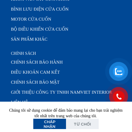
BÌNH LƯU ĐIỆN CỬA CUỐN
MOTOR CỬA CUỐN
BỘ ĐIỀU KHIỂN CỬA CUỐN
SẢN PHẨM KHÁC
CHÍNH SÁCH
CHÍNH SÁCH BẢO HÀNH
ĐIỀU KHOẢN CAM KẾT
CHÍNH SÁCH BẢO MẬT
GIỚI THIỆU CÔNG TY TNHH NAMVIET INTERIOR
LIÊN HỆ
Chúng tôi sử dụng cookie để đảm bảo mang lại cho bạn trải nghiệm
tốt nhất trên trang web của chúng tôi.
CHẤP
Văn phòng: T2 – T7 (8:00 – 17:00) |
Bảo trì & sửa chữa:
TỪ CHỐI
NHẬN
24/7