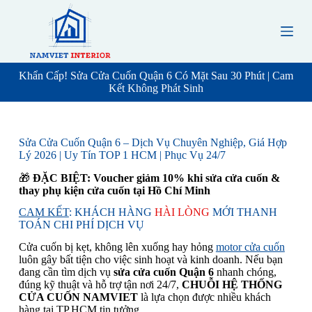
S
k
i
p
t
o
Khẩn Cấp! Sửa Cửa Cuốn Quận 6 Có Mặt Sau 30 Phút | Cam
c
Kết Không Phát Sinh
o
n
t
e
Sửa Cửa Cuốn Quận 6 – Dịch Vụ Chuyên Nghiệp, Giá Hợp
n
Lý 2026 | Uy Tín TOP 1 HCM | Phục Vụ 24/7
t
🎁
ĐẶC BIỆT:
Voucher giảm 10% khi sửa cửa cuốn &
thay phụ kiện cửa cuốn tại Hồ Chí Minh
CAM KẾT
: KHÁCH HÀNG
HÀI LÒNG
MỚI THANH
TOÁN CHI PHÍ DỊCH VỤ
Cửa cuốn bị kẹt, không lên xuống hay hỏng
motor cửa cuốn
luôn gây bất tiện cho việc sinh hoạt và kinh doanh. Nếu bạn
đang cần tìm dịch vụ
sửa cửa cuốn Quận 6
nhanh chóng,
đúng kỹ thuật và hỗ trợ tận nơi 24/7,
CHUỖI HỆ THỐNG
CỬA CUỐN NAMVIET
là lựa chọn được nhiều khách
hàng tại TP.HCM tin tưởng.