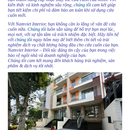
kiến thức và kinh nghiệm sâu rộng,
chúng tôi
cam kết giúp
bạn tiết kiệm chi phí và đảm bảo an toàn khi sử dụng cửa
cuốn mới.
Với Namviet Interior, bạn không cần lo lắng về vấn đề cửa
cuốn nữa.
Chúng tôi
luôn sẵn sàng để hỗ trợ bạn mọi lúc,
mọi nơi, với sự tận tâm và trách nhiệm đặc biệt. Hãy liên hệ
với
chúng tôi
ngay hôm nay để biết thêm chi tiết và trải
nghiệm dịch vụ chất lượng hàng đầu cho cửa cuốn của bạn.
Namviet Interior – Đối tác đáng tin cậy của bạn trong việc
bảo vệ ngôi nhà và doanh nghiệp của bạn.
Chúng tôi cam kết mang đến khách hàng trải nghiệm, sản
phẩm & dịch vụ tốt nhất.