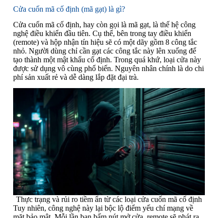
Cửa cuốn mã cố định (mã gạt) là gì?
Cửa cuốn mã cố định, hay còn gọi là mã gạt, là thế hệ công
nghệ điều khiển đầu tiên. Cụ thể, bên trong tay điều khiển
(remote) và hộp nhận tín hiệu sẽ có một dãy gồm 8 công tắc
nhỏ. Người dùng chỉ cần gạt các công tắc này lên xuống để
tạo thành một mật khẩu cố định. Trong quá khứ, loại cửa này
được sử dụng vô cùng phổ biến. Nguyên nhân chính là do chi
phí sản xuất rẻ và dễ dàng lắp đặt đại trà.
Thực trạng và rủi ro tiềm ẩn từ các loại cửa cuốn mã cố định
Tuy nhiên, công nghệ này lại bộc lộ điểm yếu chí mạng về
mặt bảo mật. Mỗi lần bạn bấm nút mở cửa, remote sẽ phát ra