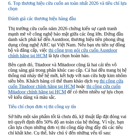
6. Top thương hiệu cửa cuốn an toàn nhất 2026 và tiêu chí lựa
chọn
Đánh giá các thương hiệu hàng đầu
Thị trường cửa cuốn năm 2026 chứng kiến sự cạnh tranh
mạnh mẽ về công nghệ bảo mật giữa các ông lớn. Đứng đầu
danh sách phải kể đến Austdoor, thương hiệu tiên phong ứng
dụng công nghệ ARC tại Việt Nam. Nếu bạn ưu tiên sự đồng
bộ và đẳng cấp, việc
thi công trọn gói cửa cuốn Austdoor
chính hãng tại HCM
là lựa chọn hoàn hảo.
Bên cạnh đó, Titadoor và Mitadoor cũng là hai cái tên vô
cùng sáng giá trong phân khúc cao cấp. Cả hai đều trang bị hệ
thống mã nhảy thế hệ mới, kết hợp với nan cửa hợp kim nhôm
siêu bền. Khách hàng có thể tham khảo dịch vụ
thi công cửa
cuốn Titadoor chính hãng tại HCM
hoặc
thi công cửa cuốn
Mitadoor chính hãng tại HCM
để có thêm nhiều sự lựa chọn
về kiểu dáng và màu sắc.
Tiêu chí chọn đơn vị thi công uy tín
Sở hữu một sản phẩm tốt là chưa đủ, kỹ thuật lắp đặt đóng vai
trò quyết định đến 50% độ an toàn của hệ thống. Vì vậy, bạn
cần lựa chọn những đơn vị thi công đáp ứng đầy đủ các tiêu
chí khắt khe. Cụ thể, hãy chú ý đến những yếu tố sau: