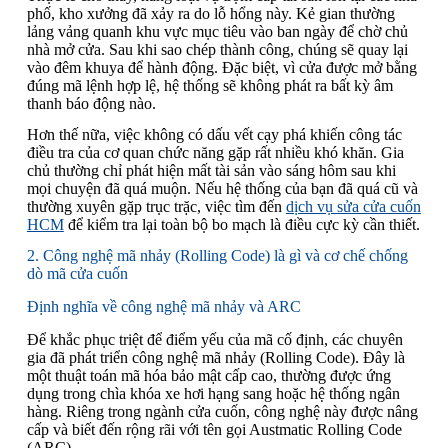
phố, kho xưởng đã xảy ra do lỗ hổng này. Kẻ gian thường
lảng vảng quanh khu vực mục tiêu vào ban ngày để chờ chủ
nhà mở cửa. Sau khi sao chép thành công, chúng sẽ quay lại
vào đêm khuya để hành động. Đặc biệt, vì cửa được mở bằng
đúng mã lệnh hợp lệ, hệ thống sẽ không phát ra bất kỳ âm
thanh báo động nào.
Hơn thế nữa, việc không có dấu vết cạy phá khiến công tác
điều tra của cơ quan chức năng gặp rất nhiều khó khăn. Gia
chủ thường chỉ phát hiện mất tài sản vào sáng hôm sau khi
mọi chuyện đã quá muộn. Nếu hệ thống của bạn đã quá cũ và
thường xuyên gặp trục trặc, việc tìm đến
dịch vụ sửa cửa cuốn
HCM
để kiểm tra lại toàn bộ bo mạch là điều cực kỳ cần thiết.
2. Công nghệ mã nhảy (Rolling Code) là gì và cơ chế chống
dò mã cửa cuốn
Định nghĩa về công nghệ mã nhảy và ARC
Để khắc phục triệt để điểm yếu của mã cố định, các chuyên
gia đã phát triển công nghệ mã nhảy (Rolling Code). Đây là
một thuật toán mã hóa bảo mật cấp cao, thường được ứng
dụng trong chìa khóa xe hơi hạng sang hoặc hệ thống ngân
hàng. Riêng trong ngành cửa cuốn, công nghệ này được nâng
cấp và biết đến rộng rãi với tên gọi Austmatic Rolling Code
(ARC).