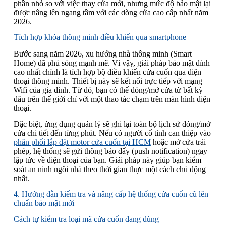
phần nhỏ so với việc thay cửa mới, nhưng mức độ bảo mật lại
được nâng lên ngang tầm với các dòng cửa cao cấp nhất năm
2026.
Tích hợp khóa thông minh điều khiển qua smartphone
Bước sang năm 2026, xu hướng nhà thông minh (Smart
Home) đã phủ sóng mạnh mẽ. Vì vậy, giải pháp bảo mật đỉnh
cao nhất chính là tích hợp bộ điều khiển cửa cuốn qua điện
thoại thông minh. Thiết bị này sẽ kết nối trực tiếp với mạng
Wifi của gia đình. Từ đó, bạn có thể đóng/mở cửa từ bất kỳ
đâu trên thế giới chỉ với một thao tác chạm trên màn hình điện
thoại.
Đặc biệt, ứng dụng quản lý sẽ ghi lại toàn bộ lịch sử đóng/mở
cửa chi tiết đến từng phút. Nếu có người cố tình can thiệp vào
phân phối lắp đặt motor cửa cuốn tại HCM
hoặc mở cửa trái
phép, hệ thống sẽ gửi thông báo đẩy (push notification) ngay
lập tức về điện thoại của bạn. Giải pháp này giúp bạn kiểm
soát an ninh ngôi nhà theo thời gian thực một cách chủ động
nhất.
4. Hướng dẫn kiểm tra và nâng cấp hệ thống cửa cuốn cũ lên
chuẩn bảo mật mới
Cách tự kiểm tra loại mã cửa cuốn đang dùng