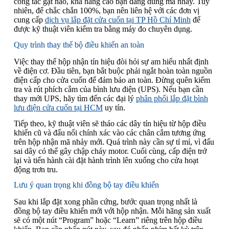
công tắc gạt nào, khả năng cao bạn đang dùng mã nhảy. Tuy
nhiên, để chắc chắn 100%, bạn nên liên hệ với các đơn vị
cung cấp
dịch vụ lắp đặt cửa cuốn tại TP Hồ Chí Minh
để
được kỹ thuật viên kiểm tra bằng máy đo chuyên dụng.
Quy trình thay thế bộ điều khiển an toàn
Việc thay thế hộp nhận tín hiệu đòi hỏi sự am hiểu nhất định
về điện cơ. Đầu tiên, bạn bắt buộc phải ngắt hoàn toàn nguồn
điện cấp cho cửa cuốn để đảm bảo an toàn. Đừng quên kiểm
tra và rút phích cắm của bình lưu điện (UPS). Nếu bạn cần
thay mới UPS, hãy tìm đến các đại lý
phân phối lắp đặt bình
lưu điện cửa cuốn tại HCM
uy tín.
Tiếp theo, kỹ thuật viên sẽ tháo các dây tín hiệu từ hộp điều
khiển cũ và đấu nối chính xác vào các chân cắm tương ứng
trên hộp nhận mã nhảy mới. Quá trình này cần sự tỉ mỉ, vì đấu
sai dây có thể gây chập cháy motor. Cuối cùng, cấp điện trở
lại và tiến hành cài đặt hành trình lên xuống cho cửa hoạt
động trơn tru.
Lưu ý quan trọng khi đồng bộ tay điều khiển
Sau khi lắp đặt xong phần cứng, bước quan trọng nhất là
đồng bộ tay điều khiển mới với hộp nhận. Mỗi hãng sản xuất
sẽ có một nút “Program” hoặc “Learn” riêng trên hộp điều