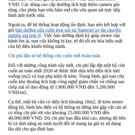
VNĐ. Các dòng cao cấp thường tích hợp thêm camera góc
rộng, cho phép bạn vừa bấm mở cửa vừa quan sát trực tiếp
hình ảnh trước nhà.
Ngoài ra, để hệ thống hoạt động ổn định, bạn nên kết hợp với
gói
bảo dưỡng cửa cuốn trọn gói tại Namviet uy tín chuyên
nghiệp giá hợp lý
. Việc bảo dưỡng định kỳ giúp motor vận
hành êm ái, nan cửa không bị kẹt, từ đó tối ưu hóa hiệu suất
của bộ điều khiển thông minh.
Chi phí đầu tư hệ thống cửa cuốn mới hoàn toàn
Đối với những công trình xây mới, chi phí lắp đặt một bộ cửa
cuốn an toàn nhất 2026 sẽ được tính dựa trên diện tích mét
vuông (m2) và loại phụ kiện đi kèm. Trung bình, giá nan cửa
cuốn khe thoáng tích hợp công nghệ giảm chấn và chống sao
chép mã số dao động từ 1.800.000 VNĐ đến 3.200.000
VNĐ/m2.
Cụ thể, một bộ cửa có diện tích khoảng 10m2, đi kèm motor
đồng bộ, bình lưu điện và hệ thống tự dừng khi gặp vật cản sẽ
có tổng chi phí rơi vào khoảng 25.000.000 VNĐ đến
40.000.000 VNĐ. Dù chi phí ban đầu khá cao, nhưng độ bền
bỉ và tính năng an ninh tuyệt đối sẽ mang lại giá trị sử dụng
lâu dài cho gia đình bạn.