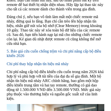
khiển. Bạn cần nhấn nút này, sau đó nhấn phím bất kỳ trên
remote để hai thiết bị nhận diện nhau. Hãy lặp lại thao tác này
cho tất cả các remote dành cho thành viên trong gia đình.
Đáng chú ý, nếu bạn vô tình làm mất một chiếc remote mã
nhảy, đừng quá lo lắng. Bạn chỉ cần trèo lên hộp nhận tín
hiệu, nhấn giữ nút xóa bộ nhớ (Clear Memory) trong khoảng
10 giây. Thao tác này sẽ xóa toàn bộ dữ liệu của các remote
cũ. Sau đó, bạn tiến hành nạp lại mã cho những chiếc remote
còn lại. Kẻ gian dù nhặt được remote cũ cũng không thể mở
cửa nhà bạn.
5. Báo giá cửa cuốn chống trộm và chi phí nâng cấp bộ điều
khiển 2026
Chi phí thay hộp nhận tín hiệu mã nhảy
Chi phí nâng cấp bộ điều khiển cửa cuốn trong năm 2026 khá
hợp lý và phù hợp với túi tiền của đại đa số gia đình. Một bộ
nhận tín hiệu mã nhảy ARC chính hãng, bao gồm một hộp
điều khiển trung tâm và hai tay remote, thường có giá dao
động từ 1.500.000 VNĐ đến 3.500.000 VNĐ. Mức giá này
phụ thuộc vào thương hiệu và nguồn gốc xuất xứ của linh
kiện.