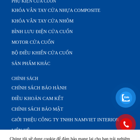
PHỤ KIỆN CỬA CUỐN
KHÓA VÂN TAY CỬA NHỰA COMPOSITE
KHÓA VÂN TAY CỬA NHÔM
BÌNH LƯU ĐIỆN CỬA CUỐN
MOTOR CỬA CUỐN
BỘ ĐIỀU KHIỂN CỬA CUỐN
SẢN PHẨM KHÁC
CHÍNH SÁCH
CHÍNH SÁCH BẢO HÀNH
ĐIỀU KHOẢN CAM KẾT
CHÍNH SÁCH BẢO MẬT
GIỚI THIỆU CÔNG TY TNHH NAMVIET INTERIOR
LIÊN HỆ
Chúng tôi sử dụng cookie để đảm bảo mang lại cho bạn trải nghiệm