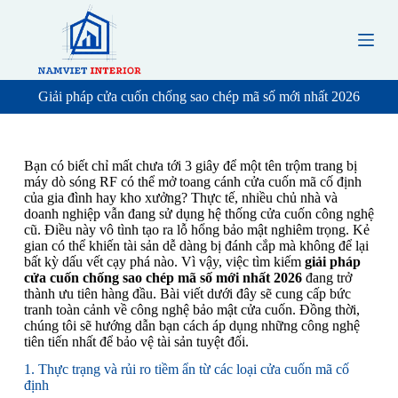
S
k
i
p
t
o
Giải pháp cửa cuốn chống sao chép mã số mới nhất 2026
c
o
n
t
Bạn có biết chỉ mất chưa tới 3 giây để một tên trộm trang bị
e
máy dò sóng RF có thể mở toang cánh cửa cuốn mã cố định
n
của gia đình hay kho xưởng? Thực tế, nhiều chủ nhà và
t
doanh nghiệp vẫn đang sử dụng hệ thống cửa cuốn công nghệ
cũ. Điều này vô tình tạo ra lỗ hổng bảo mật nghiêm trọng. Kẻ
gian có thể khiến tài sản dễ dàng bị đánh cắp mà không để lại
bất kỳ dấu vết cạy phá nào. Vì vậy, việc tìm kiếm
giải pháp
cửa cuốn chống sao chép mã số mới nhất 2026
đang trở
thành ưu tiên hàng đầu. Bài viết dưới đây sẽ cung cấp bức
tranh toàn cảnh về công nghệ bảo mật cửa cuốn. Đồng thời,
chúng tôi sẽ hướng dẫn bạn cách áp dụng những công nghệ
tiên tiến nhất để bảo vệ tài sản tuyệt đối.
1. Thực trạng và rủi ro tiềm ẩn từ các loại cửa cuốn mã cố
định