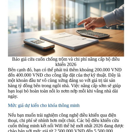
Báo giá cửa cuốn chống trộm và chi phí nâng cấp bộ điều
khiển 2026
Bên cạnh đó, bạn có thể phải trả thêm khoảng 200.000 VNĐ
đến 400.000 VNĐ cho công lắp đặt của thợ kỹ thuật. Đây là
một khoản đầu tư vô cùng xứng đáng so với giá trị tài sản
hàng tỷ đồng bên trong ngôi nhà. Việc nâng cấp sớm sẽ giúp
bạn loại bỏ hoàn toàn nỗi lo nơm nớp mỗi khi vắng nhà dài
ngày.
Mức giá dự kiến cho khóa thông minh
Nếu bạn muốn trải nghiệm công nghệ điều khiển qua điện
thoại, chi phí sẽ nhỉnh hơn một chút. Các bộ điều khiển cửa
cuốn thông minh kết nối Wifi thế hệ mới nhất 2026 đang được
chào bán với mức giá từ 2.500.000 VNĐ đến 5.500.000