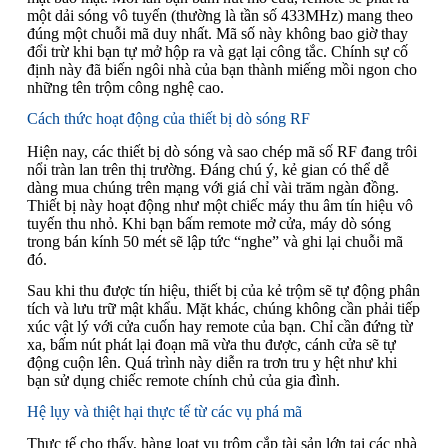
một dải sóng vô tuyến (thường là tần số 433MHz) mang theo
đúng một chuỗi mã duy nhất. Mã số này không bao giờ thay
đổi trừ khi bạn tự mở hộp ra và gạt lại công tắc. Chính sự cố
định này đã biến ngôi nhà của bạn thành miếng mồi ngon cho
những tên trộm công nghệ cao.
Cách thức hoạt động của thiết bị dò sóng RF
Hiện nay, các thiết bị dò sóng và sao chép mã số RF đang trôi
nổi tràn lan trên thị trường. Đáng chú ý, kẻ gian có thể dễ
dàng mua chúng trên mạng với giá chỉ vài trăm ngàn đồng.
Thiết bị này hoạt động như một chiếc máy thu âm tín hiệu vô
tuyến thu nhỏ. Khi bạn bấm remote mở cửa, máy dò sóng
trong bán kính 50 mét sẽ lập tức “nghe” và ghi lại chuỗi mã
đó.
Sau khi thu được tín hiệu, thiết bị của kẻ trộm sẽ tự động phân
tích và lưu trữ mật khẩu. Mặt khác, chúng không cần phải tiếp
xúc vật lý với cửa cuốn hay remote của bạn. Chỉ cần đứng từ
xa, bấm nút phát lại đoạn mã vừa thu được, cánh cửa sẽ tự
động cuộn lên. Quá trình này diễn ra trơn tru y hệt như khi
bạn sử dụng chiếc remote chính chủ của gia đình.
Hệ lụy và thiệt hại thực tế từ các vụ phá mã
Thực tế cho thấy, hàng loạt vụ trộm cắp tài sản lớn tại các nhà