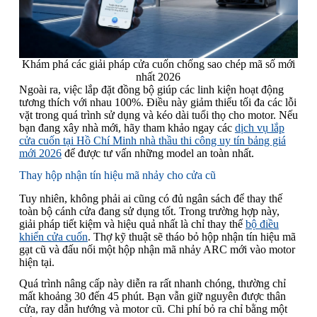
Khám phá các giải pháp cửa cuốn chống sao chép mã số mới
nhất 2026
Ngoài ra, việc lắp đặt đồng bộ giúp các linh kiện hoạt động
tương thích với nhau 100%. Điều này giảm thiểu tối đa các lỗi
vặt trong quá trình sử dụng và kéo dài tuổi thọ cho motor. Nếu
bạn đang xây nhà mới, hãy tham khảo ngay các
dịch vụ lắp
cửa cuốn tại Hồ Chí Minh nhà thầu thi công uy tín bảng giá
mới 2026
để được tư vấn những model an toàn nhất.
Thay hộp nhận tín hiệu mã nhảy cho cửa cũ
Tuy nhiên, không phải ai cũng có đủ ngân sách để thay thế
toàn bộ cánh cửa đang sử dụng tốt. Trong trường hợp này,
giải pháp tiết kiệm và hiệu quả nhất là chỉ thay thế
bộ điều
khiển cửa cuốn
. Thợ kỹ thuật sẽ tháo bỏ hộp nhận tín hiệu mã
gạt cũ và đấu nối một hộp nhận mã nhảy ARC mới vào motor
hiện tại.
Quá trình nâng cấp này diễn ra rất nhanh chóng, thường chỉ
mất khoảng 30 đến 45 phút. Bạn vẫn giữ nguyên được thân
cửa, ray dẫn hướng và motor cũ. Chi phí bỏ ra chỉ bằng một