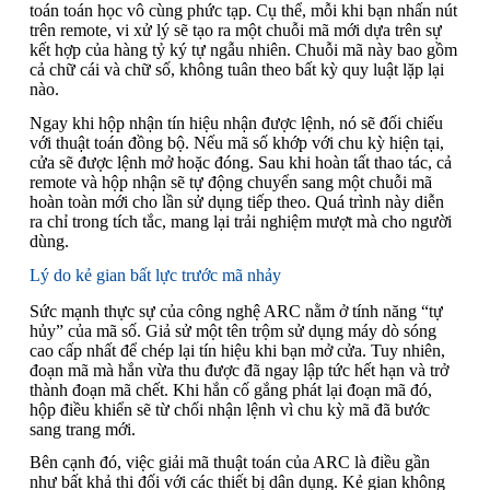
toán toán học vô cùng phức tạp. Cụ thể, mỗi khi bạn nhấn nút
trên remote, vi xử lý sẽ tạo ra một chuỗi mã mới dựa trên sự
kết hợp của hàng tỷ ký tự ngẫu nhiên. Chuỗi mã này bao gồm
cả chữ cái và chữ số, không tuân theo bất kỳ quy luật lặp lại
nào.
Ngay khi hộp nhận tín hiệu nhận được lệnh, nó sẽ đối chiếu
với thuật toán đồng bộ. Nếu mã số khớp với chu kỳ hiện tại,
cửa sẽ được lệnh mở hoặc đóng. Sau khi hoàn tất thao tác, cả
remote và hộp nhận sẽ tự động chuyển sang một chuỗi mã
hoàn toàn mới cho lần sử dụng tiếp theo. Quá trình này diễn
ra chỉ trong tích tắc, mang lại trải nghiệm mượt mà cho người
dùng.
Lý do kẻ gian bất lực trước mã nhảy
Sức mạnh thực sự của công nghệ ARC nằm ở tính năng “tự
hủy” của mã số. Giả sử một tên trộm sử dụng máy dò sóng
cao cấp nhất để chép lại tín hiệu khi bạn mở cửa. Tuy nhiên,
đoạn mã mà hắn vừa thu được đã ngay lập tức hết hạn và trở
thành đoạn mã chết. Khi hắn cố gắng phát lại đoạn mã đó,
hộp điều khiển sẽ từ chối nhận lệnh vì chu kỳ mã đã bước
sang trang mới.
Bên cạnh đó, việc giải mã thuật toán của ARC là điều gần
như bất khả thi đối với các thiết bị dân dụng. Kẻ gian không