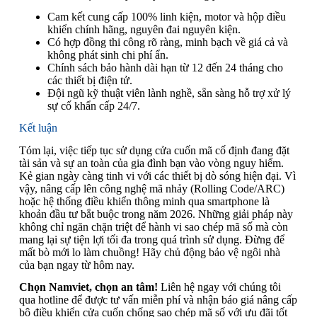
Cam kết cung cấp 100% linh kiện, motor và hộp điều
khiển chính hãng, nguyên đai nguyên kiện.
Có hợp đồng thi công rõ ràng, minh bạch về giá cả và
không phát sinh chi phí ẩn.
Chính sách bảo hành dài hạn từ 12 đến 24 tháng cho
các thiết bị điện tử.
Đội ngũ kỹ thuật viên lành nghề, sẵn sàng hỗ trợ xử lý
sự cố khẩn cấp 24/7.
Kết luận
Tóm lại, việc tiếp tục sử dụng cửa cuốn mã cố định đang đặt
tài sản và sự an toàn của gia đình bạn vào vòng nguy hiểm.
Kẻ gian ngày càng tinh vi với các thiết bị dò sóng hiện đại. Vì
vậy, nâng cấp lên công nghệ mã nhảy (Rolling Code/ARC)
hoặc hệ thống điều khiển thông minh qua smartphone là
khoản đầu tư bắt buộc trong năm 2026. Những giải pháp này
không chỉ ngăn chặn triệt để hành vi sao chép mã số mà còn
mang lại sự tiện lợi tối đa trong quá trình sử dụng. Đừng để
mất bò mới lo làm chuồng! Hãy chủ động bảo vệ ngôi nhà
của bạn ngay từ hôm nay.
Chọn Namviet, chọn an tâm!
Liên hệ ngay với chúng tôi
qua hotline để được tư vấn miễn phí và nhận báo giá nâng cấp
bộ điều khiển cửa cuốn chống sao chép mã số với ưu đãi tốt