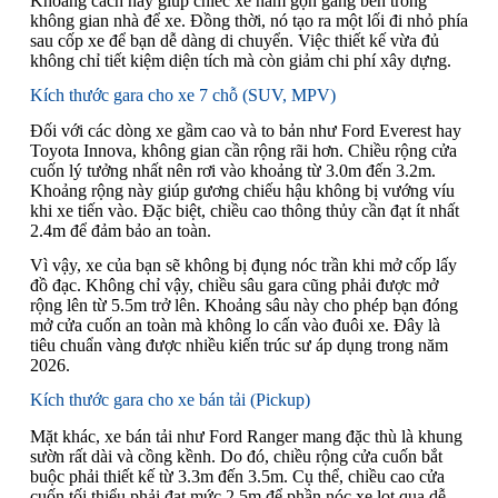
Khoảng cách này giúp chiếc xe nằm gọn gàng bên trong
không gian nhà để xe. Đồng thời, nó tạo ra một lối đi nhỏ phía
sau cốp xe để bạn dễ dàng di chuyển. Việc thiết kế vừa đủ
không chỉ tiết kiệm diện tích mà còn giảm chi phí xây dựng.
Kích thước gara cho xe 7 chỗ (SUV, MPV)
Đối với các dòng xe gầm cao và to bản như Ford Everest hay
Toyota Innova, không gian cần rộng rãi hơn. Chiều rộng cửa
cuốn lý tưởng nhất nên rơi vào khoảng từ 3.0m đến 3.2m.
Khoảng rộng này giúp gương chiếu hậu không bị vướng víu
khi xe tiến vào. Đặc biệt, chiều cao thông thủy cần đạt ít nhất
2.4m để đảm bảo an toàn.
Vì vậy, xe của bạn sẽ không bị đụng nóc trần khi mở cốp lấy
đồ đạc. Không chỉ vậy, chiều sâu gara cũng phải được mở
rộng lên từ 5.5m trở lên. Khoảng sâu này cho phép bạn đóng
mở cửa cuốn an toàn mà không lo cấn vào đuôi xe. Đây là
tiêu chuẩn vàng được nhiều kiến trúc sư áp dụng trong năm
2026.
Kích thước gara cho xe bán tải (Pickup)
Mặt khác, xe bán tải như Ford Ranger mang đặc thù là khung
sườn rất dài và cồng kềnh. Do đó, chiều rộng cửa cuốn bắt
buộc phải thiết kế từ 3.3m đến 3.5m. Cụ thể, chiều cao cửa
cuốn tối thiểu phải đạt mức 2.5m để phần nóc xe lọt qua dễ