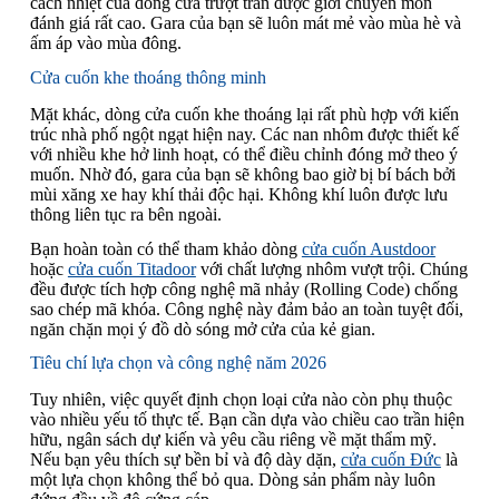
cách nhiệt của dòng cửa trượt trần được giới chuyên môn
đánh giá rất cao. Gara của bạn sẽ luôn mát mẻ vào mùa hè và
ấm áp vào mùa đông.
Cửa cuốn khe thoáng thông minh
Mặt khác, dòng cửa cuốn khe thoáng lại rất phù hợp với kiến
trúc nhà phố ngột ngạt hiện nay. Các nan nhôm được thiết kế
với nhiều khe hở linh hoạt, có thể điều chỉnh đóng mở theo ý
muốn. Nhờ đó, gara của bạn sẽ không bao giờ bị bí bách bởi
mùi xăng xe hay khí thải độc hại. Không khí luôn được lưu
thông liên tục ra bên ngoài.
Bạn hoàn toàn có thể tham khảo dòng
cửa cuốn Austdoor
hoặc
cửa cuốn Titadoor
với chất lượng nhôm vượt trội. Chúng
đều được tích hợp công nghệ mã nhảy (Rolling Code) chống
sao chép mã khóa. Công nghệ này đảm bảo an toàn tuyệt đối,
ngăn chặn mọi ý đồ dò sóng mở cửa của kẻ gian.
Tiêu chí lựa chọn và công nghệ năm 2026
Tuy nhiên, việc quyết định chọn loại cửa nào còn phụ thuộc
vào nhiều yếu tố thực tế. Bạn cần dựa vào chiều cao trần hiện
hữu, ngân sách dự kiến và yêu cầu riêng về mặt thẩm mỹ.
Nếu bạn yêu thích sự bền bỉ và độ dày dặn,
cửa cuốn Đức
là
một lựa chọn không thể bỏ qua. Dòng sản phẩm này luôn