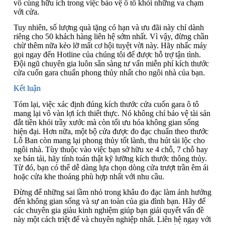
vô cùng hữu ích trong việc bảo vệ ô tô khỏi những va chạm
với cửa.
Tuy nhiên, số lượng quà tặng có hạn và ưu đãi này chỉ dành
riêng cho 50 khách hàng liên hệ sớm nhất. Vì vậy, đừng chần
chừ thêm nữa kẻo lỡ mất cơ hội tuyệt vời này. Hãy nhấc máy
gọi ngay đến Hotline của chúng tôi để được hỗ trợ tận tình.
Đội ngũ chuyên gia luôn sẵn sàng tư vấn miễn phí kích thước
cửa cuốn gara chuẩn phong thủy nhất cho ngôi nhà của bạn.
Kết luận
Tóm lại, việc xác định đúng kích thước cửa cuốn gara ô tô
mang lại vô vàn lợi ích thiết thực. Nó không chỉ bảo vệ tài sản
đắt tiền khỏi trầy xước mà còn tối ưu hóa không gian sống
hiện đại. Hơn nữa, một bộ cửa được đo đạc chuẩn theo thước
Lỗ Ban còn mang lại phong thủy tốt lành, thu hút tài lộc cho
ngôi nhà. Tùy thuộc vào việc bạn sở hữu xe 4 chỗ, 7 chỗ hay
xe bán tải, hãy tính toán thật kỹ lưỡng kích thước thông thủy.
Từ đó, bạn có thể dễ dàng lựa chọn dòng cửa trượt trần êm ái
hoặc cửa khe thoáng phù hợp nhất với nhu cầu.
Đừng để những sai lầm nhỏ trong khâu đo đạc làm ảnh hưởng
đến không gian sống và sự an toàn của gia đình bạn. Hãy để
các chuyên gia giàu kinh nghiệm giúp bạn giải quyết vấn đề
này một cách triệt để và chuyên nghiệp nhất. Liên hệ ngay với