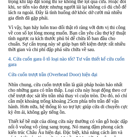
trọng khi lắp đặt xong thì xe không thể lọt qua cửa. Hoặc đôi
khi, xe tiến vào được nhưng người lái lại không có đủ chỗ để
lách ra ngoài. Đây là tình huống dở khóc dở cười mà nhiều
gia đình đã gặp phải.
Vì vậy, bạn hãy luôn trao đổi thật rõ ràng với đơn vị thi công
về con số lọt lòng mong muốn. Bạn cần yêu cầu thợ kỹ thuật
tính ngược ra kích thước phủ bì để chừa lỗ ban đầu cho
chuẩn. Sự cẩn trọng này sẽ giúp bạn tiết kiệm được rất nhiều
thời gian và chi phí đập phá sửa chữa về sau.
4. Cửa cuốn gara ô tô loại nào tốt? Tư vấn thiết kế cửa cuốn
gara
Cửa cuốn trượt trần (Overhead Door) hiện đại
Nhìn chung, cửa cuốn trượt trần là giải pháp hoàn hảo nhất
cho những gara có trần thấp. Loại cửa này hoạt động theo cơ
chế trượt dọc sát lên trần nhà thay vì cuộn tròn. Do đó, nó chỉ
cần một khoảng trống khoảng 25cm phía trên trần để vận
hành. Hơn nữa, hệ thống lò xo trợ lực giúp cửa di chuyển cực
kỳ êm ái, không gây tiếng ồn.
Thiết kế bề mặt của dòng cửa này thường có vân gỗ hoặc dập
nổi ô vuông vô cùng sang trọng. Nó mang đậm phong cách
kiến trúc Châu Âu hiện đại. Đặc biệt, khả năng cách âm và