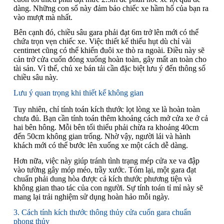
dàng. Những con số này đảm bảo chiếc xe hầm hố của bạn ra
vào mượt mà nhất.
Bên cạnh đó, chiều sâu gara phải đạt 6m trở lên mới có thể
chứa trọn vẹn chiếc xe. Việc thiết kế thiếu hụt dù chỉ vài
centimet cũng có thể khiến đuôi xe thò ra ngoài. Điều này sẽ
cản trở cửa cuốn đóng xuống hoàn toàn, gây mất an toàn cho
tài sản. Vì thế, chủ xe bán tải cần đặc biệt lưu ý đến thông số
chiều sâu này.
Lưu ý quan trọng khi thiết kế không gian
Tuy nhiên, chỉ tính toán kích thước lọt lòng xe là hoàn toàn
chưa đủ. Bạn cần tính toán thêm khoảng cách mở cửa xe ở cả
hai bên hông. Mỗi bên tối thiểu phải chừa ra khoảng 40cm
đến 50cm không gian trống. Nhờ vậy, người lái và hành
khách mới có thể bước lên xuống xe một cách dễ dàng.
Hơn nữa, việc này giúp tránh tình trạng mép cửa xe va đập
vào tường gây móp méo, trầy xước. Tóm lại, một gara đạt
chuẩn phải dung hòa được cả kích thước phương tiện và
không gian thao tác của con người. Sự tính toán tỉ mỉ này sẽ
mang lại trải nghiệm sử dụng hoàn hảo mỗi ngày.
3. Cách tính kích thước thông thủy cửa cuốn gara chuẩn
phong thủy