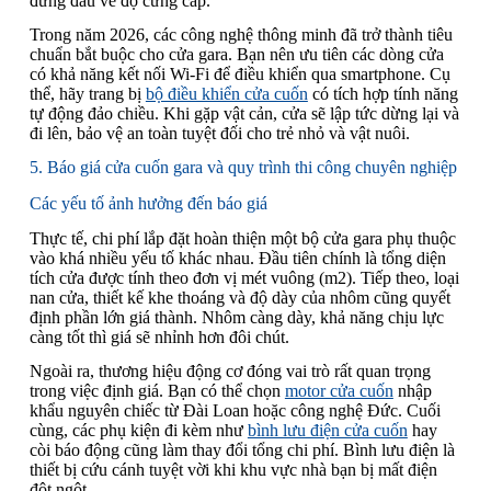
đứng đầu về độ cứng cáp.
Trong năm 2026, các công nghệ thông minh đã trở thành tiêu
chuẩn bắt buộc cho cửa gara. Bạn nên ưu tiên các dòng cửa
có khả năng kết nối Wi-Fi để điều khiển qua smartphone. Cụ
thể, hãy trang bị
bộ điều khiển cửa cuốn
có tích hợp tính năng
tự động đảo chiều. Khi gặp vật cản, cửa sẽ lập tức dừng lại và
đi lên, bảo vệ an toàn tuyệt đối cho trẻ nhỏ và vật nuôi.
5. Báo giá cửa cuốn gara và quy trình thi công chuyên nghiệp
Các yếu tố ảnh hưởng đến báo giá
Thực tế, chi phí lắp đặt hoàn thiện một bộ cửa gara phụ thuộc
vào khá nhiều yếu tố khác nhau. Đầu tiên chính là tổng diện
tích cửa được tính theo đơn vị mét vuông (m2). Tiếp theo, loại
nan cửa, thiết kế khe thoáng và độ dày của nhôm cũng quyết
định phần lớn giá thành. Nhôm càng dày, khả năng chịu lực
càng tốt thì giá sẽ nhỉnh hơn đôi chút.
Ngoài ra, thương hiệu động cơ đóng vai trò rất quan trọng
trong việc định giá. Bạn có thể chọn
motor cửa cuốn
nhập
khẩu nguyên chiếc từ Đài Loan hoặc công nghệ Đức. Cuối
cùng, các phụ kiện đi kèm như
bình lưu điện cửa cuốn
hay
còi báo động cũng làm thay đổi tổng chi phí. Bình lưu điện là
thiết bị cứu cánh tuyệt vời khi khu vực nhà bạn bị mất điện
đột ngột.