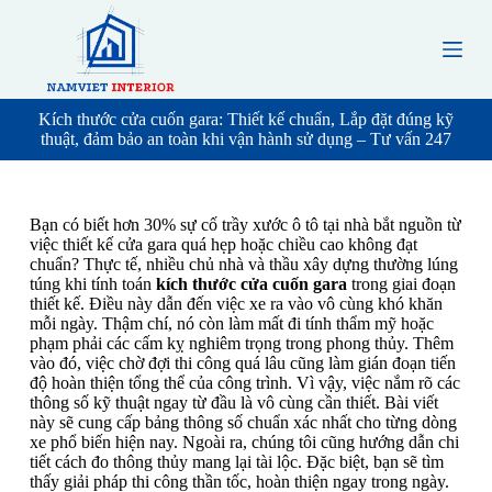
S
k
i
p
t
o
Kích thước cửa cuốn gara: Thiết kế chuẩn, Lắp đặt đúng kỹ
c
thuật, đảm bảo an toàn khi vận hành sử dụng – Tư vấn 247
o
n
t
e
Bạn có biết hơn 30% sự cố trầy xước ô tô tại nhà bắt nguồn từ
n
việc thiết kế cửa gara quá hẹp hoặc chiều cao không đạt
t
chuẩn? Thực tế, nhiều chủ nhà và thầu xây dựng thường lúng
túng khi tính toán
kích thước cửa cuốn gara
trong giai đoạn
thiết kế. Điều này dẫn đến việc xe ra vào vô cùng khó khăn
mỗi ngày. Thậm chí, nó còn làm mất đi tính thẩm mỹ hoặc
phạm phải các cấm kỵ nghiêm trọng trong phong thủy. Thêm
vào đó, việc chờ đợi thi công quá lâu cũng làm gián đoạn tiến
độ hoàn thiện tổng thể của công trình. Vì vậy, việc nắm rõ các
thông số kỹ thuật ngay từ đầu là vô cùng cần thiết. Bài viết
này sẽ cung cấp bảng thông số chuẩn xác nhất cho từng dòng
xe phổ biến hiện nay. Ngoài ra, chúng tôi cũng hướng dẫn chi
tiết cách đo thông thủy mang lại tài lộc. Đặc biệt, bạn sẽ tìm
thấy giải pháp thi công thần tốc, hoàn thiện ngay trong ngày.