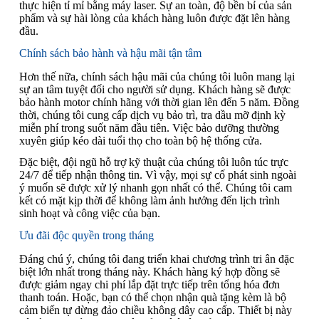
thực hiện tỉ mỉ bằng máy laser. Sự an toàn, độ bền bỉ của sản
phẩm và sự hài lòng của khách hàng luôn được đặt lên hàng
đầu.
Chính sách bảo hành và hậu mãi tận tâm
Hơn thế nữa, chính sách hậu mãi của chúng tôi luôn mang lại
sự an tâm tuyệt đối cho người sử dụng. Khách hàng sẽ được
bảo hành motor chính hãng với thời gian lên đến 5 năm. Đồng
thời, chúng tôi cung cấp dịch vụ bảo trì, tra dầu mỡ định kỳ
miễn phí trong suốt năm đầu tiên. Việc bảo dưỡng thường
xuyên giúp kéo dài tuổi thọ cho toàn bộ hệ thống cửa.
Đặc biệt, đội ngũ hỗ trợ kỹ thuật của chúng tôi luôn túc trực
24/7 để tiếp nhận thông tin. Vì vậy, mọi sự cố phát sinh ngoài
ý muốn sẽ được xử lý nhanh gọn nhất có thể. Chúng tôi cam
kết có mặt kịp thời để không làm ảnh hưởng đến lịch trình
sinh hoạt và công việc của bạn.
Ưu đãi độc quyền trong tháng
Đáng chú ý, chúng tôi đang triển khai chương trình tri ân đặc
biệt lớn nhất trong tháng này. Khách hàng ký hợp đồng sẽ
được giảm ngay chi phí lắp đặt trực tiếp trên tổng hóa đơn
thanh toán. Hoặc, bạn có thể chọn nhận quà tặng kèm là bộ
cảm biến tự dừng đảo chiều không dây cao cấp. Thiết bị này