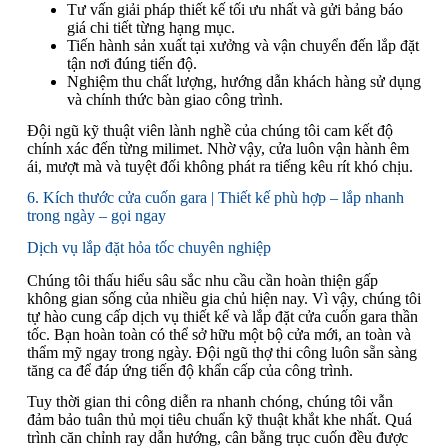
Tư vấn giải pháp thiết kế tối ưu nhất và gửi bảng báo
giá chi tiết từng hạng mục.
Tiến hành sản xuất tại xưởng và vận chuyển đến lắp đặt
tận nơi đúng tiến độ.
Nghiệm thu chất lượng, hướng dẫn khách hàng sử dụng
và chính thức bàn giao công trình.
Đội ngũ kỹ thuật viên lành nghề của chúng tôi cam kết độ
chính xác đến từng milimet. Nhờ vậy, cửa luôn vận hành êm
ái, mượt mà và tuyệt đối không phát ra tiếng kêu rít khó chịu.
6. Kích thước cửa cuốn gara | Thiết kế phù hợp – lắp nhanh
trong ngày – gọi ngay
Dịch vụ lắp đặt hỏa tốc chuyên nghiệp
Chúng tôi thấu hiểu sâu sắc nhu cầu cần hoàn thiện gấp
không gian sống của nhiều gia chủ hiện nay. Vì vậy, chúng tôi
tự hào cung cấp dịch vụ thiết kế và lắp đặt cửa cuốn gara thần
tốc. Bạn hoàn toàn có thể sở hữu một bộ cửa mới, an toàn và
thẩm mỹ ngay trong ngày. Đội ngũ thợ thi công luôn sẵn sàng
tăng ca để đáp ứng tiến độ khẩn cấp của công trình.
Tuy thời gian thi công diễn ra nhanh chóng, chúng tôi vẫn
đảm bảo tuân thủ mọi tiêu chuẩn kỹ thuật khắt khe nhất. Quá
trình căn chỉnh ray dẫn hướng, cân bằng trục cuốn đều được