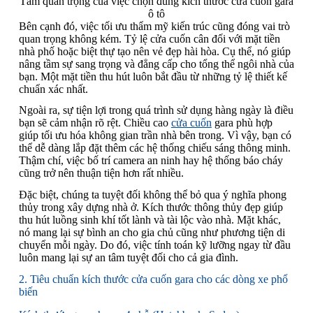
Tầm quan trọng của việc chọn đúng kích thước cửa cuốn gara
ô tô
Bên cạnh đó, việc tối ưu thẩm mỹ kiến trúc cũng đóng vai trò
quan trọng không kém. Tỷ lệ cửa cuốn cân đối với mặt tiền
nhà phố hoặc biệt thự tạo nên vẻ đẹp hài hòa. Cụ thể, nó giúp
nâng tầm sự sang trọng và đẳng cấp cho tổng thể ngôi nhà của
bạn. Một mặt tiền thu hút luôn bắt đầu từ những tỷ lệ thiết kế
chuẩn xác nhất.
Ngoài ra, sự tiện lợi trong quá trình sử dụng hàng ngày là điều
bạn sẽ cảm nhận rõ rệt. Chiều cao
cửa cuốn
gara phù hợp
giúp tối ưu hóa không gian trần nhà bên trong. Vì vậy, bạn có
thể dễ dàng lắp đặt thêm các hệ thống chiếu sáng thông minh.
Thậm chí, việc bố trí camera an ninh hay hệ thống báo cháy
cũng trở nên thuận tiện hơn rất nhiều.
Đặc biệt, chúng ta tuyệt đối không thể bỏ qua ý nghĩa phong
thủy trong xây dựng nhà ở. Kích thước thông thủy đẹp giúp
thu hút luồng sinh khí tốt lành và tài lộc vào nhà. Mặt khác,
nó mang lại sự bình an cho gia chủ cũng như phương tiện di
chuyển mỗi ngày. Do đó, việc tính toán kỹ lưỡng ngay từ đầu
luôn mang lại sự an tâm tuyệt đối cho cả gia đình.
2. Tiêu chuẩn kích thước cửa cuốn gara cho các dòng xe phổ
biến