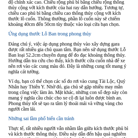
độ chính xác cao. Chiều rộng phủ bì bằng chiều rộng thông
thủy cộng với kích thước của hai ray dẫn hướng. Tương tự,
chiều cao phủ bì bằng chiều cao thông thủy cộng với kích
thước lô cuốn. Thông thường, phần lô cuốn này sẽ chiếm
khoảng 40cm đến 50cm tùy thuộc vào loại cửa bạn chọn.
Ứng dụng thước Lỗ Ban trong phong thủy
Đáng chú ý, việc áp dụng phong thủy vào xây dựng gara
được rất nhiều gia chủ quan tâm. Bạn nên sử dụng thước Lỗ
Ban loại 52.2cm chuyên dụng để đo đạc khoảng thông thủy.
Hướng dẫn tra cứu cho thấy, kích thước cửa cuốn nhà để xe
nên rơi vào các cung màu đỏ. Đây là những cung tốt mang ý
nghĩa cát tường.
Ví dụ, bạn có thể chọn các số đo rơi vào cung Tài Lộc, Quý
Nhân hay Thiên Y. Nhờ đó, gia chủ sẽ gặp nhiều may mắn
trong công việc làm ăn. Mặt khác, những con số đẹp này còn
mang ý nghĩa cầu chúc cho xe cộ đi lại luôn được bình an.
Phong thủy tốt sẽ tạo ra tâm lý thoải mái và vững vàng cho
người cầm lái.
Những sai lầm phổ biến cần tránh
Thực tế, rất nhiều người vẫn nhầm lẫn giữa kích thước phủ bì
và kích thước thông thủy. Điều này dẫn đến hậu quả nghiêm