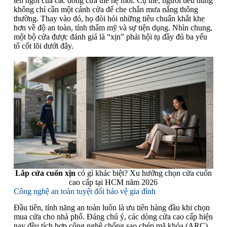
lên ngôi của các dòng cửa thế hệ mới. Cụ thể, người tiêu dùng
không chỉ cần một cánh cửa để che chắn mưa nắng thông
thường. Thay vào đó, họ đòi hỏi những tiêu chuẩn khắt khe
hơn về độ an toàn, tính thẩm mỹ và sự tiện dụng. Nhìn chung,
một bộ cửa được đánh giá là “xịn” phải hội tụ đầy đủ ba yếu
tố cốt lõi dưới đây.
Lắp cửa cuốn xịn
có gì khác biệt? Xu hướng chọn cửa cuốn
cao cấp tại HCM năm 2026
Công nghệ an toàn tuyệt đối bảo vệ gia đình
Đầu tiên, tính năng an toàn luôn là ưu tiên hàng đầu khi chọn
mua cửa cho nhà phố. Đáng chú ý, các dòng cửa cao cấp hiện
nay đều tích hợp công nghệ chống sao chép mã khóa (ARC).