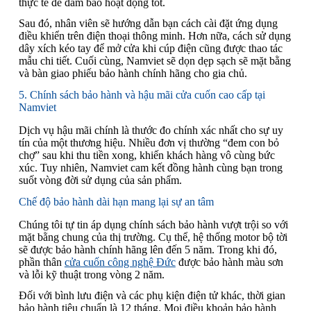
thực tế để đảm bảo hoạt động tốt.
Sau đó, nhân viên sẽ hướng dẫn bạn cách cài đặt ứng dụng
điều khiển trên điện thoại thông minh. Hơn nữa, cách sử dụng
dây xích kéo tay để mở cửa khi cúp điện cũng được thao tác
mẫu chi tiết. Cuối cùng, Namviet sẽ dọn dẹp sạch sẽ mặt bằng
và bàn giao phiếu bảo hành chính hãng cho gia chủ.
5. Chính sách bảo hành và hậu mãi cửa cuốn cao cấp tại
Namviet
Dịch vụ hậu mãi chính là thước đo chính xác nhất cho sự uy
tín của một thương hiệu. Nhiều đơn vị thường “đem con bỏ
chợ” sau khi thu tiền xong, khiến khách hàng vô cùng bức
xúc. Tuy nhiên, Namviet cam kết đồng hành cùng bạn trong
suốt vòng đời sử dụng của sản phẩm.
Chế độ bảo hành dài hạn mang lại sự an tâm
Chúng tôi tự tin áp dụng chính sách bảo hành vượt trội so với
mặt bằng chung của thị trường. Cụ thể, hệ thống motor bộ tời
sẽ được bảo hành chính hãng lên đến 5 năm. Trong khi đó,
phần thân
cửa cuốn công nghệ Đức
được bảo hành màu sơn
và lỗi kỹ thuật trong vòng 2 năm.
Đối với bình lưu điện và các phụ kiện điện tử khác, thời gian
bảo hành tiêu chuẩn là 12 tháng. Mọi điều khoản bảo hành