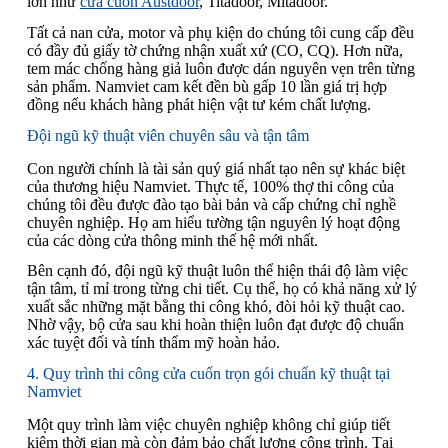
lớn như
cửa cuốn Austdoor
, Titadoor, Mitadoor.
Tất cả nan cửa, motor và phụ kiện do chúng tôi cung cấp đều
có đầy đủ giấy tờ chứng nhận xuất xứ (CO, CQ). Hơn nữa,
tem mác chống hàng giả luôn được dán nguyên vẹn trên từng
sản phẩm. Namviet cam kết đền bù gấp 10 lần giá trị hợp
đồng nếu khách hàng phát hiện vật tư kém chất lượng.
Đội ngũ kỹ thuật viên chuyên sâu và tận tâm
Con người chính là tài sản quý giá nhất tạo nên sự khác biệt
của thương hiệu Namviet. Thực tế, 100% thợ thi công của
chúng tôi đều được đào tạo bài bản và cấp chứng chỉ nghề
chuyên nghiệp. Họ am hiểu tường tận nguyên lý hoạt động
của các dòng cửa thông minh thế hệ mới nhất.
Bên cạnh đó, đội ngũ kỹ thuật luôn thể hiện thái độ làm việc
tận tâm, tỉ mỉ trong từng chi tiết. Cụ thể, họ có khả năng xử lý
xuất sắc những mặt bằng thi công khó, đòi hỏi kỹ thuật cao.
Nhờ vậy, bộ cửa sau khi hoàn thiện luôn đạt được độ chuẩn
xác tuyệt đối và tính thẩm mỹ hoàn hảo.
4. Quy trình thi công cửa cuốn trọn gói chuẩn kỹ thuật tại
Namviet
Một quy trình làm việc chuyên nghiệp không chỉ giúp tiết
kiệm thời gian mà còn đảm bảo chất lượng công trình. Tại