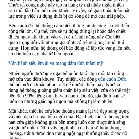
Thực tế, công nghệ này tạo ra hàng tỷ mã nhảy ngẫu nhiên
sau mỗi lần bấm nút điều khiển. Vì vậy, kẻ gian hoàn toàn bất
lực trong việc sử dụng thiết bị dò sóng để mở cửa trái phép.
Bên cạnh đó, hệ thống cảm biến thông minh cũng là một điểm
cộng rất lớn. Cụ thể, cửa sẽ tự động dừng lại hoặc đảo chiều
đi lên ngay khi chạm vào vật cản. Tính năng này đặc biệt
quan trọng đối với những gia đình có trẻ nhỏ hoặc nuôi thú
cưng. Hơn nữa, hệ thống còi báo động sẽ lập tức vang lên nếu
có dấu hiệu cạy phá từ bên ngoài.
Vận hành siêu êm ái và mang đậm tính thẩm mỹ
Nhiều người thường e ngại tiếng ồn khó chịu mỗi khi đóng
mở cửa vào đêm khuya. Tuy nhiên, các dòng
cửa cuốn Đức
thế hệ mới đã khắc phục triệt để nhược điểm này. Nhờ sử
dụng hệ thống gioăng giảm chấn kép siêu việt, cửa có thể triệt
tiêu đến 90% tiếng ồn khi vận hành. Do đó, gia đình bạn sẽ
luôn có những giấc ngủ ngon mà không bị làm phiền.
Mặt khác, thiết kế cửa khe thoáng mang lại vẻ đẹp sang trọng
và hiện đại cho mặt tiền ngôi nhà. Đặc biệt, các lỗ thoáng trên
nan cửa giúp không gian bên trong luôn đón được ánh sáng
và gió tự nhiên. Nhờ vậy, ngôi nhà của bạn sẽ luôn thông
thoáng, tránh được tình trạng ngột ngạt thường thấy ở các đô
thị lớn.