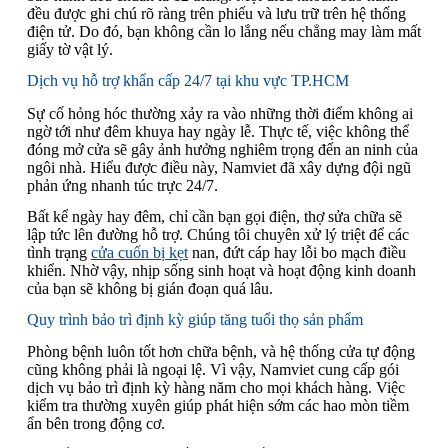
đều được ghi chú rõ ràng trên phiếu và lưu trữ trên hệ thống
điện tử. Do đó, bạn không cần lo lắng nếu chẳng may làm mất
giấy tờ vật lý.
Dịch vụ hỗ trợ khẩn cấp 24/7 tại khu vực TP.HCM
Sự cố hỏng hóc thường xảy ra vào những thời điểm không ai
ngờ tới như đêm khuya hay ngày lễ. Thực tế, việc không thể
đóng mở cửa sẽ gây ảnh hưởng nghiêm trọng đến an ninh của
ngôi nhà. Hiểu được điều này, Namviet đã xây dựng đội ngũ
phản ứng nhanh túc trực 24/7.
Bất kể ngày hay đêm, chỉ cần bạn gọi điện, thợ sửa chữa sẽ
lập tức lên đường hỗ trợ. Chúng tôi chuyên xử lý triệt để các
tình trạng
cửa cuốn bị kẹt
nan, đứt cáp hay lỗi bo mạch điều
khiển. Nhờ vậy, nhịp sống sinh hoạt và hoạt động kinh doanh
của bạn sẽ không bị gián đoạn quá lâu.
Quy trình bảo trì định kỳ giúp tăng tuổi thọ sản phẩm
Phòng bệnh luôn tốt hơn chữa bệnh, và hệ thống cửa tự động
cũng không phải là ngoại lệ. Vì vậy, Namviet cung cấp gói
dịch vụ bảo trì định kỳ hàng năm cho mọi khách hàng. Việc
kiểm tra thường xuyên giúp phát hiện sớm các hao mòn tiềm
ẩn bên trong động cơ.