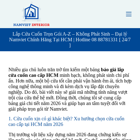
S
k
i
p
t
o
Lắp Cửa Cuốn Trọn Gói A-Z – Không Phát Sinh – Đại lý
c
Namviet Chính Hãng Tại HCM | Hotline 08 88781331 [ 24/7
o
]
n
t
e
n
Nhiều gia chủ luôn trăn trở tìm kiếm một bảng
báo giá lắp
t
cửa cuốn cao cấp HCM
minh bạch, không phát sinh chi phí
ẩn. Hơn nữa, một bộ cửa tốt cần phải vận hành êm ái, tích hợp
công nghệ thông minh và đi kèm dịch vụ lắp đặt chuyên
nghiệp. Do đó, bài viết này sẽ giải mã những tính năng vượt
trội của cửa thế hệ mới. Đồng thời, chúng tôi sẽ cung cấp
bảng giá chi tiết năm 2026 và giúp bạn an tâm tuyệt đối với
giải pháp trọn gói từ Namviet.
1. Cửa cuốn xịn có gì khác biệt? Xu hướng chọn cửa cuốn
cao cấp tại HCM năm 2026
Thị trường vật liệu xây dựng năm 2026 đang chứng kiến sự