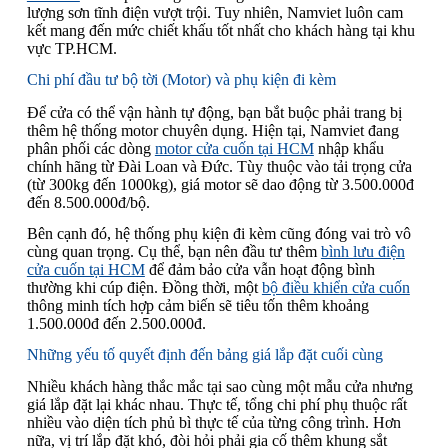
lượng sơn tĩnh điện vượt trội. Tuy nhiên, Namviet luôn cam
kết mang đến mức chiết khấu tốt nhất cho khách hàng tại khu
vực TP.HCM.
Chi phí đầu tư bộ tời (Motor) và phụ kiện đi kèm
Để cửa có thể vận hành tự động, bạn bắt buộc phải trang bị
thêm hệ thống motor chuyên dụng. Hiện tại, Namviet đang
phân phối các dòng
motor cửa cuốn tại HCM
nhập khẩu
chính hãng từ Đài Loan và Đức. Tùy thuộc vào tải trọng cửa
(từ 300kg đến 1000kg), giá motor sẽ dao động từ 3.500.000đ
đến 8.500.000đ/bộ.
Bên cạnh đó, hệ thống phụ kiện đi kèm cũng đóng vai trò vô
cùng quan trọng. Cụ thể, bạn nên đầu tư thêm
bình lưu điện
cửa cuốn tại HCM
để đảm bảo cửa vẫn hoạt động bình
thường khi cúp điện. Đồng thời, một
bộ điều khiển cửa cuốn
thông minh tích hợp cảm biến sẽ tiêu tốn thêm khoảng
1.500.000đ đến 2.500.000đ.
Những yếu tố quyết định đến bảng giá lắp đặt cuối cùng
Nhiều khách hàng thắc mắc tại sao cùng một mẫu cửa nhưng
giá lắp đặt lại khác nhau. Thực tế, tổng chi phí phụ thuộc rất
nhiều vào diện tích phủ bì thực tế của từng công trình. Hơn
nữa, vị trí lắp đặt khó, đòi hỏi phải gia cố thêm khung sắt