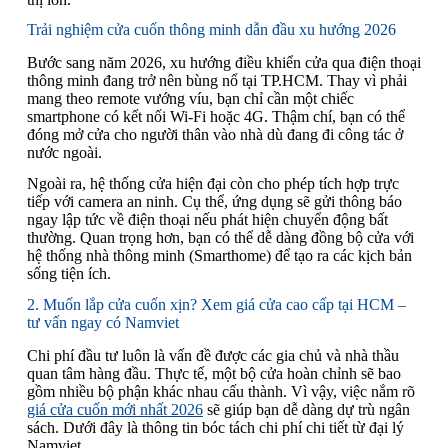
Trải nghiệm cửa cuốn thông minh dẫn đầu xu hướng 2026
Bước sang năm 2026, xu hướng điều khiển cửa qua điện thoại
thông minh đang trở nên bùng nổ tại TP.HCM. Thay vì phải
mang theo remote vướng víu, bạn chỉ cần một chiếc
smartphone có kết nối Wi-Fi hoặc 4G. Thậm chí, bạn có thể
đóng mở cửa cho người thân vào nhà dù đang đi công tác ở
nước ngoài.
Ngoài ra, hệ thống cửa hiện đại còn cho phép tích hợp trực
tiếp với camera an ninh. Cụ thể, ứng dụng sẽ gửi thông báo
ngay lập tức về điện thoại nếu phát hiện chuyển động bất
thường. Quan trọng hơn, bạn có thể dễ dàng đồng bộ cửa với
hệ thống nhà thông minh (Smarthome) để tạo ra các kịch bản
sống tiện ích.
2. Muốn lắp cửa cuốn xịn? Xem giá cửa cao cấp tại HCM –
tư vấn ngay có Namviet
Chi phí đầu tư luôn là vấn đề được các gia chủ và nhà thầu
quan tâm hàng đầu. Thực tế, một bộ cửa hoàn chỉnh sẽ bao
gồm nhiều bộ phận khác nhau cấu thành. Vì vậy, việc nắm rõ
giá cửa cuốn mới nhất 2026
sẽ giúp bạn dễ dàng dự trù ngân
sách. Dưới đây là thông tin bóc tách chi phí chi tiết từ đại lý
Namviet.