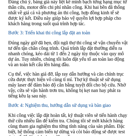
Đáng chú ý, bảng giá này liệt kê minh bạch từng hạng mục từ
thân cửa, motor đến chi phí nhân công. Khi hai bên đã thống
nhất về giá cả và phương án thi công, hợp đồng kinh tế sẽ
được ký kết. Điều này giúp bảo vệ quyền lợi hợp pháp cho
khách hàng trong suốt quá trình hợp tác.
Bước 3: Triển khai thi công lắp đặt an toàn
Đúng ngày giờ đã hẹn, đội ngũ thợ thi công sẽ vận chuyển vật
tư đến tận chân công trình. Quá trình lắp đặt thường diễn ra
nhanh chóng, kéo dài từ 1 đến 2 ngày tùy thuộc vào quy mô
dự án. Tuy nhiên, chúng tôi luôn đặt yếu tố an toàn lao động
và an toàn kết cấu lên hàng đầu.
Cụ thể, việc hàn giá đỡ, lắp ray dẫn hướng và căn chỉnh trục
cửa được thực hiện vô cùng tỉ mỉ. Thợ kỹ thuật sẽ sử dụng
máy laser để đảm bảo độ cân bằng tuyệt đối cho bộ cửa. Nhờ
vậy, cửa sẽ vận hành trơn tru, không bị kẹt nan hay phát ra
tiếng kêu lạ sau này.
Bước 4: Nghiệm thu, hướng dẫn sử dụng và bàn giao
Khi công việc lắp đặt hoàn tất, kỹ thuật viên sẽ tiến hành chạy
thử cửa nhiều lần để kiểm tra. Chúng tôi sẽ mời khách hàng
cùng tham gia nghiệm thu từng tính năng của sản phẩm. Đặc
biệt, hệ thống cảm biến tự dừng và còi báo động sẽ được test