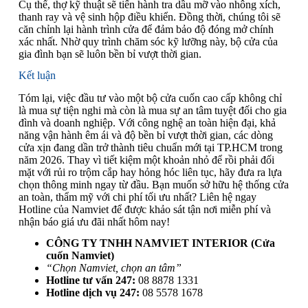
Cụ thể, thợ kỹ thuật sẽ tiến hành tra dầu mỡ vào nhông xích,
thanh ray và vệ sinh hộp điều khiển. Đồng thời, chúng tôi sẽ
căn chỉnh lại hành trình cửa để đảm bảo độ đóng mở chính
xác nhất. Nhờ quy trình chăm sóc kỹ lưỡng này, bộ cửa của
gia đình bạn sẽ luôn bền bỉ vượt thời gian.
Kết luận
Tóm lại, việc đầu tư vào một bộ cửa cuốn cao cấp không chỉ
là mua sự tiện nghi mà còn là mua sự an tâm tuyệt đối cho gia
đình và doanh nghiệp. Với công nghệ an toàn hiện đại, khả
năng vận hành êm ái và độ bền bỉ vượt thời gian, các dòng
cửa xịn đang dần trở thành tiêu chuẩn mới tại TP.HCM trong
năm 2026. Thay vì tiết kiệm một khoản nhỏ để rồi phải đối
mặt với rủi ro trộm cắp hay hỏng hóc liên tục, hãy đưa ra lựa
chọn thông minh ngay từ đầu. Bạn muốn sở hữu hệ thống cửa
an toàn, thẩm mỹ với chi phí tối ưu nhất? Liên hệ ngay
Hotline của Namviet để được khảo sát tận nơi miễn phí và
nhận báo giá ưu đãi nhất hôm nay!
CÔNG TY TNHH NAMVIET INTERIOR (Cửa
cuốn Namviet)
“Chọn Namviet, chọn an tâm”
Hotline tư vấn 247:
08 8878 1331
Hotline dịch vụ 247:
08 5578 1678