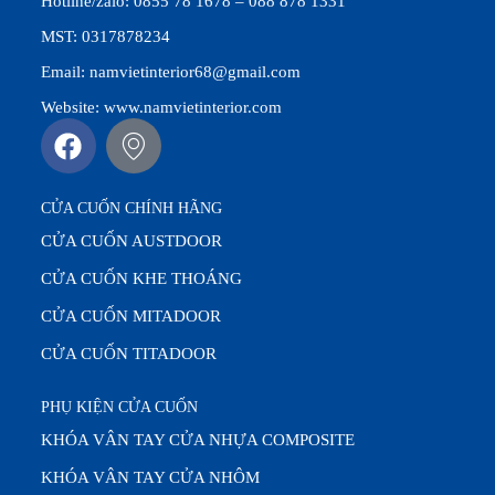
Hotline/zalo: 0855 78 1678 – 088 878 1331
MST: 0317878234
Email: namvietinterior68@gmail.com
Website: www.namvietinterior.com
CỬA CUỐN CHÍNH HÃNG
CỬA CUỐN AUSTDOOR
CỬA CUỐN KHE THOÁNG
CỬA CUỐN MITADOOR
CỬA CUỐN TITADOOR
PHỤ KIỆN CỬA CUỐN
KHÓA VÂN TAY CỬA NHỰA COMPOSITE
KHÓA VÂN TAY CỬA NHÔM