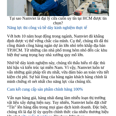
Tại sao Namviet là đại lý cửa cuốn uy tín tại HCM được tin
chọn?
Năng lực thi công và bề dày kinh nghiệm thực tế
Với hơn 10 năm hoạt động trong ngành, Namviet đã khẳng
định được vị thế vững chắc của mình. Cụ thể, chúng tôi đã thi
công thành công hàng ngàn dự án lớn nhỏ trên khắp địa bàn
TP.HCM. Từ những căn nhà phố trong hẻm nhỏ đến các khu
biệt thự sang trọng hay nhà xưởng quy mô lớn.
Nhờ bề dày kinh nghiệm này, chúng tôi thấu hiểu rõ đặc thù
khí hậu và kiến trúc tại miền Nam. Vì vậy, Namviet luôn tư
vấn những giải pháp tối ưu nhất, vừa đảm bảo an toàn vừa tiết
kiệm chi phí. Sự hài lòng của hàng ngàn khách hàng chính là
minh chứng rõ nét nhất cho năng lực của chúng tôi.
Cam kết cung cấp sản phẩm chính hãng 100%
Vấn nạn hàng giả, hàng nhái đang làm nhiễu loạn thị trường
vật liệu xây dựng hiện nay. Tuy nhiên, Namviet luôn đặt chữ
“Tín” lên hàng đầu trong mọi giao dịch kinh doanh. Đặc biệt,
chúng tôi là đại lý ủy quyền chính thức của nhiều thương hiệu