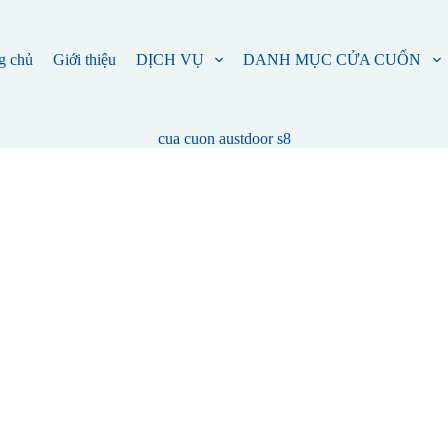
g chủ
Giới thiệu
DỊCH VỤ
DANH MỤC CỬA CUỐN
cua cuon austdoor s8