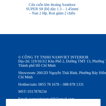
Cửa cuốn khe thoáng Austdoor
SUPER S8 |Độ dày 1.3 – 1.45mm|
– Nan 2 lớp, Ron giảm 2 chiều
© CÔNG TY TNHH NAMVIET INTERIOR
Địa chỉ: 119/16/3/2 Khu Phố 2, Đường TMT 13, Phường 
Thành phố Hồ Chí Minh
Showroom: 260/2D Nguyễn Thái Bình, Phường Bảy Hiền
Chí Minh
Hotline/zalo: 0855 78 1678 – 088 878 1331
MST: 0317878234
Email: namvietinterior68@gmail.com