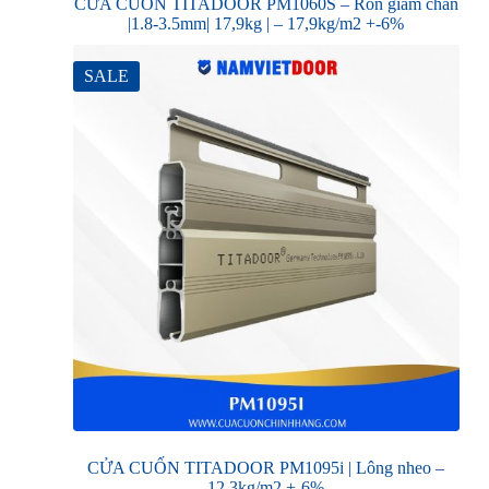
CỬA CUỐN TITADOOR PM1060S – Ron giảm chấn
|1.8-3.5mm| 17,9kg | – 17,9kg/m2 +-6%
SALE
CỬA CUỐN TITADOOR PM1095i | Lông nheo –
12,3kg/m2 +-6%