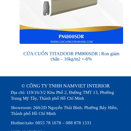
CỬA CUỐN TITADOOR PM800SDR | Ron giảm
chấn – 16kg/m2 +-6%
© CÔNG TY TNHH NAMVIET INTERIOR
Địa chỉ: 119/16/3/2 Khu Phố 2, Đường TMT 13, Phường
Trung Mỹ Tây, Thành phố Hồ Chí Minh
Showroom: 260/2D Nguyễn Thái Bình, Phường Bảy Hiền,
Thành phố Hồ Chí Minh
Hotline/zalo: 0855 78 1678 – 088 878 1331