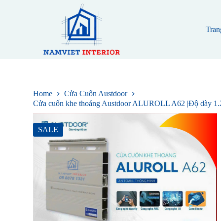
S
k
i
Tran
p
t
o
c
o
n
t
Home
Cửa Cuốn Austdoor
e
Cửa cuốn khe thoáng Austdoor ALUROLL A62 |Độ dày 1.2 –
n
t
SALE