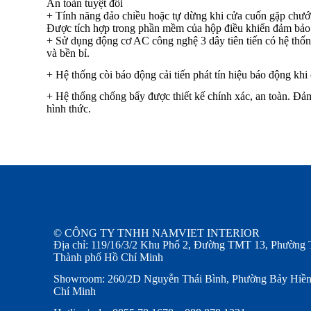
An toàn tuyệt đối
+ Tính năng đảo chiều hoặc tự dừng khi cửa cuốn gặp chướ
Được tích hợp trong phần mềm của hộp điều khiển đảm bảo 
+ Sử dụng động cơ AC công nghệ 3 dây tiên tiến có hệ thống
và bền bỉ.
+ Hệ thống còi báo động cải tiến phát tín hiệu báo động khi
+ Hệ thống chống bẩy được thiết kế chính xác, an toàn. Đ
hình thức.
© CÔNG TY TNHH NAMVIET INTERIOR
Địa chỉ: 119/16/3/2 Khu Phố 2, Đường TMT 13, Phường 
Thành phố Hồ Chí Minh
Showroom: 260/2D Nguyễn Thái Bình, Phường Bảy Hiền
Chí Minh