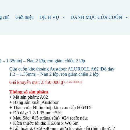
g chủ
Giới thiệu
DỊCH VỤ
DANH MỤC CỬA CUỐN
 1.35mm| – Nan 2 lớp, ron giảm chiều 2 lớp
Cửa cuốn khe thoáng Austdoor ALUROLL A62 |Độ dày
1.2 – 1.35mm| – Nan 2 lớp, ron giảm chiều 2 lớp
Giá khuyến mãi:
2.450.000
₫
3.236.000
₫
Thông số sản phẩm
+ Mã sản phẩm: A62
+ Hãng sản xuất: Austdoor
+ Thân cửa: Nhôm hợp kim cao cấp 6063T5
+ Độ dày: 1.2-1.35mm ±5%
+ Màu Sắc: #15 (trắng sữa), #24 (cafe nâu)
+ Kích thước tối đa: H6.0m x W6.5m
+ Lỗ thoáng: 6x50x40mm; giữa lục giác dài (hình thoi), 2