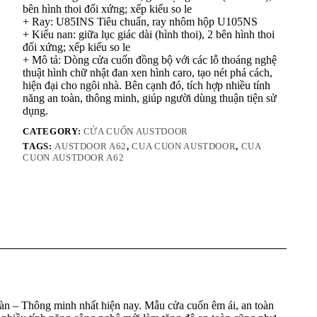
bên hình thoi đối xứng; xếp kiểu so le
+ Ray: U85INS Tiêu chuẩn, ray nhôm hộp U105NS
+ Kiểu nan: giữa lục giác dài (hình thoi), 2 bên hình thoi
đối xứng; xếp kiểu so le
+ Mô tả: Dòng cửa cuốn đồng bộ với các lỗ thoáng nghệ
thuật hình chữ nhật đan xen hình caro, tạo nét phá cách,
hiện đại cho ngôi nhà. Bên cạnh đó, tích hợp nhiều tính
năng an toàn, thông minh, giúp người dùng thuận tiện sử
dụng.
CATEGORY:
CỬA CUỐN AUSTDOOR
TAGS:
AUSTDOOR A62
,
CUA CUON AUSTDOOR
,
CUA
CUON AUSTDOOR A62
àn – Thông minh nhất hiện nay. Mẫu cửa cuốn êm ái, an toàn