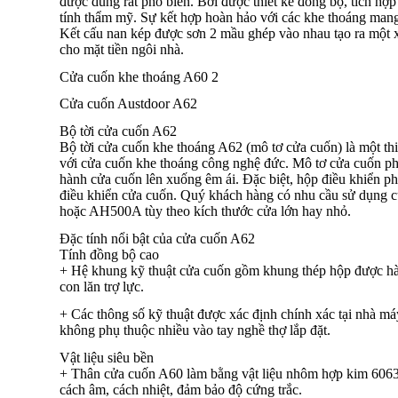
được dùng rất phổ biến. Bởi được thiết kế đồng bộ, tích hợ
tính thẩm mỹ. Sự kết hợp hoàn hảo với các khe thoáng mang
Kết cấu nan kép được sơn 2 mầu ghép vào nhau tạo ra một 
cho mặt tiền ngôi nhà.
Cửa cuốn khe thoáng A60 2
Cửa cuốn Austdoor A62
Bộ tời cửa cuốn A62
Bộ tời cửa cuốn khe thoáng A62 (mô tơ cửa cuốn) là một thi
với cửa cuốn khe thoáng công nghệ đức. Mô tơ cửa cuốn phải
hành cửa cuốn lên xuống êm ái. Đặc biệt, hộp điều khiển 
điều khiển cửa cuốn. Quý khách hàng có nhu cầu sử dụng c
hoặc AH500A tùy theo kích thước cửa lớn hay nhỏ.
Đặc tính nổi bật của cửa cuốn A62
Tính đồng bộ cao
+ Hệ khung kỹ thuật cửa cuốn gồm khung thép hộp được hàn 
con lăn trợ lực.
+ Các thông số kỹ thuật được xác định chính xác tại nhà má
không phụ thuộc nhiều vào tay nghề thợ lắp đặt.
Vật liệu siêu bền
+ Thân cửa cuốn A60 làm bằng vật liệu nhôm hợp kim 6063 
cách âm, cách nhiệt, đảm bảo độ cứng trắc.