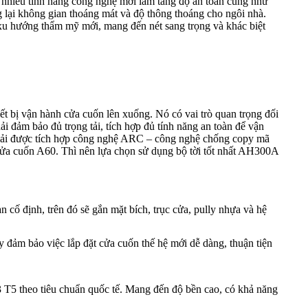
p nhiều tính năng công nghệ mới làm tăng độ an toàn cũng như
 lại không gian thoáng mát và độ thông thoáng cho ngôi nhà.
xu hướng thẩm mỹ mới, mang đến nét sang trọng và khác biệt
ết bị vận hành cửa cuốn lên xuống. Nó có vai trò quan trọng đối
 đảm bảo đủ trọng tải, tích hợp đủ tính năng an toàn để vận
phải được tích hợp công nghệ ARC – công nghệ chống copy mã
ửa cuốn A60. Thì nên lựa chọn sử dụng bộ tời tốt nhất AH300A
cố định, trên đó sẽ gắn mặt bích, trục cửa, pully nhựa và hệ
y đảm bảo việc lắp đặt cửa cuốn thế hệ mới dễ dàng, thuận tiện
T5 theo tiêu chuẩn quốc tế. Mang đến độ bền cao, có khả năng