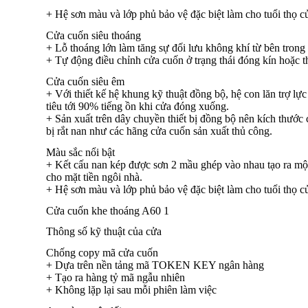
+ Hệ sơn màu và lớp phủ bảo vệ đặc biệt làm cho tuổi thọ c
Cửa cuốn siêu thoáng
+ Lỗ thoáng lớn làm tăng sự đối lưu không khí từ bên trong
+ Tự động điều chỉnh cửa cuốn ở trạng thái đóng kín hoặc 
Cửa cuốn siêu êm
+ Với thiết kế hệ khung kỹ thuật đồng bộ, hệ con lăn trợ l
tiêu tới 90% tiếng ồn khi cửa đóng xuống.
+ Sản xuất trên dây chuyền thiết bị đồng bộ nên kích thướ
bị rắt nan như các hãng cửa cuốn sản xuất thủ công.
Màu sắc nổi bật
+ Kết cấu nan kép được sơn 2 mầu ghép vào nhau tạo ra mộ
cho mặt tiền ngôi nhà.
+ Hệ sơn màu và lớp phủ bảo vệ đặc biệt làm cho tuổi thọ củ
Cửa cuốn khe thoáng A60 1
Thông số kỹ thuật của cửa
Chống copy mã cửa cuốn
+ Dựa trên nền tảng mã TOKEN KEY ngân hàng
+ Tạo ra hàng tỷ mã ngẫu nhiên
+ Không lặp lại sau mỗi phiên làm việc