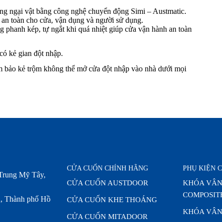
ng ngại vật bằng công nghệ chuyển động Simi – Austmatic.
an toàn cho cửa, vận dụng và người sử dụng.
 phanh kép, tự ngắt khi quá nhiệt giúp cửa vận hành an toàn
 có kẻ gian đột nhập.
ảm bảo kẻ trộm không thể mở cửa đột nhập vào nhà dưới mọi
CỬA CUỐN CHÍNH HÃNG
PHỤ KIỆN 
Trung Mỹ Tây,
CỬA CUỐN AUSTDOOR
KHÓA VÂN
COMPOSIT
, Thành phố Hồ
CỬA CUỐN KHE THOÁNG
KHÓA VÂN
CỬA CUỐN MITADOOR