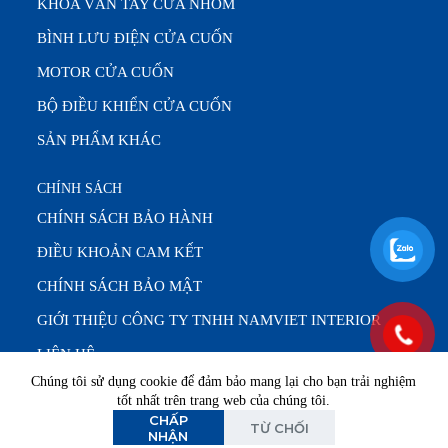
KHÓA VÂN TAY CỬA NHÔM
BÌNH LƯU ĐIỆN CỬA CUỐN
MOTOR CỬA CUỐN
BỘ ĐIỀU KHIỂN CỬA CUỐN
SẢN PHẨM KHÁC
CHÍNH SÁCH
CHÍNH SÁCH BẢO HÀNH
ĐIỀU KHOẢN CAM KẾT
CHÍNH SÁCH BẢO MẬT
GIỚI THIỆU CÔNG TY TNHH NAMVIET INTERIOR
LIÊN HỆ
Chúng tôi sử dụng cookie để đảm bảo mang lại cho bạn trải nghiệm
tốt nhất trên trang web của chúng tôi.
CHẤP
Văn phòng: T2 – T7 (8:00 – 17:00) |
Bảo trì & sửa chữa:
TỪ CHỐI
NHẬN
24/7