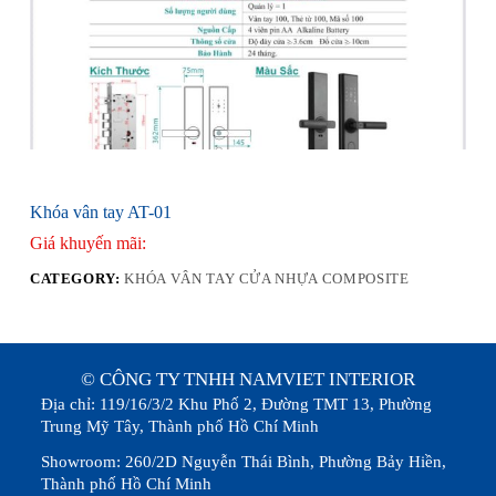
Khóa vân tay AT-01
Giá khuyến mãi:
CATEGORY:
KHÓA VÂN TAY CỬA NHỰA COMPOSITE
© CÔNG TY TNHH NAMVIET INTERIOR
Địa chỉ: 119/16/3/2 Khu Phố 2, Đường TMT 13, Phường
Trung Mỹ Tây, Thành phố Hồ Chí Minh
Showroom: 260/2D Nguyễn Thái Bình, Phường Bảy Hiền,
Thành phố Hồ Chí Minh