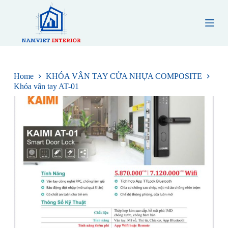
S
k
i
p
t
o
c
o
Home
KHÓA VÂN TAY CỬA NHỰA COMPOSITE
n
Khóa vân tay AT-01
t
e
n
t