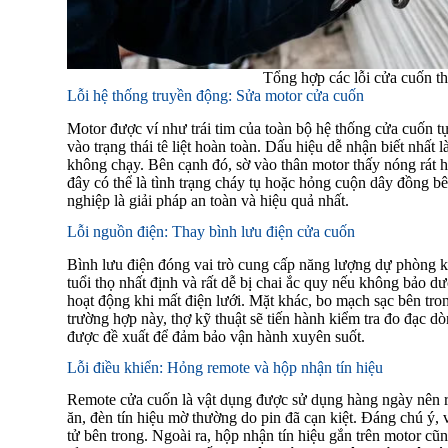
Tổng hợp các lỗi cửa cuốn t
Lỗi hệ thống truyền động: Sửa motor cửa cuốn
Motor được ví như trái tim của toàn bộ hệ thống cửa cuốn tự
vào trạng thái tê liệt hoàn toàn. Dấu hiệu dễ nhận biết nhất
không chạy. Bên cạnh đó, sờ vào thân motor thấy nóng rát 
đây có thể là tình trạng cháy tụ hoặc hỏng cuộn dây đồng b
nghiệp là giải pháp an toàn và hiệu quả nhất.
Lỗi nguồn điện: Thay bình lưu điện cửa cuốn
Bình lưu điện đóng vai trò cung cấp năng lượng dự phòng kh
tuổi thọ nhất định và rất dễ bị chai ắc quy nếu không bảo 
hoạt động khi mất điện lưới. Mặt khác, bo mạch sạc bên tro
trường hợp này, thợ kỹ thuật sẽ tiến hành kiểm tra đo đạc d
được đề xuất để đảm bảo vận hành xuyên suốt.
Lỗi điều khiển: Hỏng remote và hộp nhận tín hiệu
Remote cửa cuốn là vật dụng được sử dụng hàng ngày nên rấ
ăn, đèn tín hiệu mờ thường do pin đã cạn kiệt. Đáng chú ý,
tử bên trong. Ngoài ra, hộp nhận tín hiệu gắn trên motor cũng 