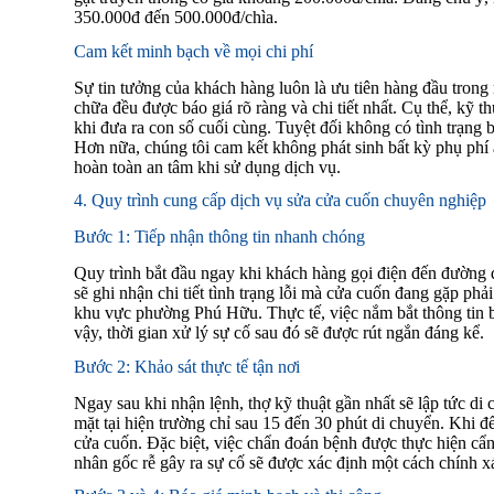
350.000đ đến 500.000đ/chìa.
Cam kết minh bạch về mọi chi phí
Sự tin tưởng của khách hàng luôn là ưu tiên hàng đầu trong 
chữa đều được báo giá rõ ràng và chi tiết nhất. Cụ thể, kỹ th
khi đưa ra con số cuối cùng. Tuyệt đối không có tình trạng 
Hơn nữa, chúng tôi cam kết không phát sinh bất kỳ phụ phí
hoàn toàn an tâm khi sử dụng dịch vụ.
4. Quy trình cung cấp dịch vụ sửa cửa cuốn chuyên nghiệp
Bước 1: Tiếp nhận thông tin nhanh chóng
Quy trình bắt đầu ngay khi khách hàng gọi điện đến đường d
sẽ ghi nhận chi tiết tình trạng lỗi mà cửa cuốn đang gặp phải.
khu vực phường Phú Hữu. Thực tế, việc nắm bắt thông tin b
vậy, thời gian xử lý sự cố sau đó sẽ được rút ngắn đáng kể.
Bước 2: Khảo sát thực tế tận nơi
Ngay sau khi nhận lệnh, thợ kỹ thuật gần nhất sẽ lập tức di
mặt tại hiện trường chỉ sau 15 đến 30 phút di chuyển. Khi đế
cửa cuốn. Đặc biệt, việc chẩn đoán bệnh được thực hiện cẩ
nhân gốc rễ gây ra sự cố sẽ được xác định một cách chính x