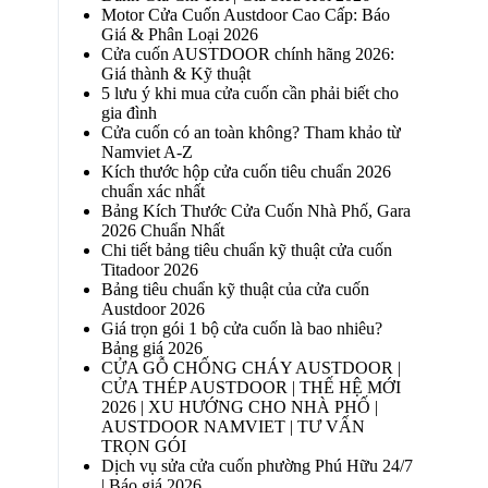
Motor Cửa Cuốn Austdoor Cao Cấp: Báo
Giá & Phân Loại 2026
Cửa cuốn AUSTDOOR chính hãng 2026:
Giá thành & Kỹ thuật
5 lưu ý khi mua cửa cuốn cần phải biết cho
gia đình
Cửa cuốn có an toàn không? Tham khảo từ
Namviet A-Z
Kích thước hộp cửa cuốn tiêu chuẩn 2026
chuẩn xác nhất
Bảng Kích Thước Cửa Cuốn Nhà Phố, Gara
2026 Chuẩn Nhất
Chi tiết bảng tiêu chuẩn kỹ thuật cửa cuốn
Titadoor 2026
Bảng tiêu chuẩn kỹ thuật của cửa cuốn
Austdoor 2026
Giá trọn gói 1 bộ cửa cuốn là bao nhiêu?
Bảng giá 2026
CỬA GỖ CHỐNG CHÁY AUSTDOOR |
CỬA THÉP AUSTDOOR | THẾ HỆ MỚI
2026 | XU HƯỚNG CHO NHÀ PHỐ |
AUSTDOOR NAMVIET | TƯ VẤN
TRỌN GÓI
Dịch vụ sửa cửa cuốn phường Phú Hữu 24/7
| Báo giá 2026