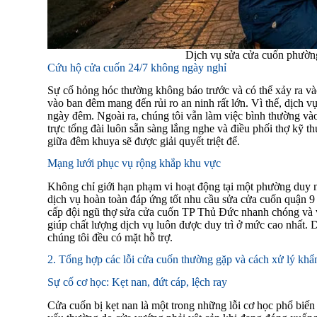
Dịch vụ sửa cửa cuốn phườn
Cứu hộ cửa cuốn 24/7 không ngày nghỉ
Sự cố hỏng hóc thường không báo trước và có thể xảy ra vào
vào ban đêm mang đến rủi ro an ninh rất lớn. Vì thế, dịch v
ngày đêm. Ngoài ra, chúng tôi vẫn làm việc bình thường vào
trực tổng đài luôn sẵn sàng lắng nghe và điều phối thợ kỹ t
giữa đêm khuya sẽ được giải quyết triệt để.
Mạng lưới phục vụ rộng khắp khu vực
Không chỉ giới hạn phạm vi hoạt động tại một phường duy 
dịch vụ hoàn toàn đáp ứng tốt nhu cầu sửa cửa cuốn quận 9 
cấp đội ngũ thợ sửa cửa cuốn TP Thủ Đức nhanh chóng và v
giúp chất lượng dịch vụ luôn được duy trì ở mức cao nhất.
chúng tôi đều có mặt hỗ trợ.
2. Tổng hợp các lỗi cửa cuốn thường gặp và cách xử lý khẩ
Sự cố cơ học: Kẹt nan, đứt cáp, lệch ray
Cửa cuốn bị kẹt nan là một trong những lỗi cơ học phổ bi