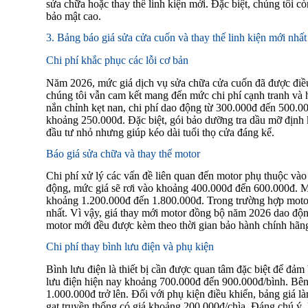
sửa chữa hoặc thay thế linh kiện mới. Đặc biệt, chúng tôi 
bảo mật cao.
3. Bảng báo giá sửa cửa cuốn và thay thế linh kiện mới nhấ
Chi phí khắc phục các lỗi cơ bản
Năm 2026, mức giá dịch vụ sửa chữa cửa cuốn đã được điều 
chúng tôi vẫn cam kết mang đến mức chi phí cạnh tranh và h
nắn chỉnh kẹt nan, chi phí dao động từ 300.000đ đến 500.00
khoảng 250.000đ. Đặc biệt, gói bảo dưỡng tra dầu mỡ định 
đầu tư nhỏ nhưng giúp kéo dài tuổi thọ cửa đáng kể.
Báo giá sửa chữa và thay thế motor
Chi phí xử lý các vấn đề liên quan đến motor phụ thuộc vào 
động, mức giá sẽ rơi vào khoảng 400.000đ đến 600.000đ. Mặ
khoảng 1.200.000đ đến 1.800.000đ. Trong trường hợp motor 
nhất. Vì vậy, giá thay mới motor đồng bộ năm 2026 dao động
motor mới đều được kèm theo thời gian bảo hành chính hãng
Chi phí thay bình lưu điện và phụ kiện
Bình lưu điện là thiết bị cần được quan tâm đặc biệt để đảm
lưu điện hiện nay khoảng 700.000đ đến 900.000đ/bình. Bên c
1.000.000đ trở lên. Đối với phụ kiện điều khiển, bảng giá l
gạt truyền thống có giá khoảng 200.000đ/chìa. Đáng chú ý, 