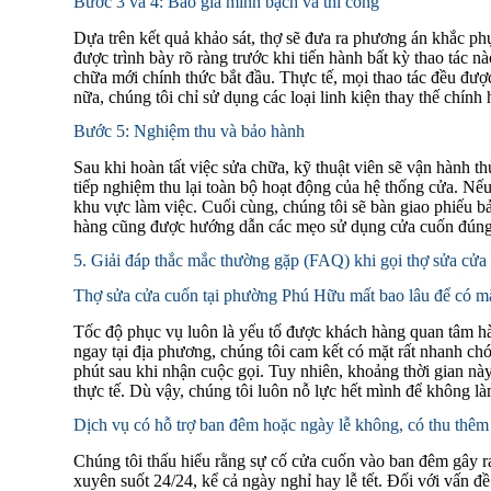
Bước 3 và 4: Báo giá minh bạch và thi công
Dựa trên kết quả khảo sát, thợ sẽ đưa ra phương án khắc phục
được trình bày rõ ràng trước khi tiến hành bất kỳ thao tác 
chữa mới chính thức bắt đầu. Thực tế, mọi thao tác đều đượ
nữa, chúng tôi chỉ sử dụng các loại linh kiện thay thế chính
Bước 5: Nghiệm thu và bảo hành
Sau khi hoàn tất việc sửa chữa, kỹ thuật viên sẽ vận hành th
tiếp nghiệm thu lại toàn bộ hoạt động của hệ thống cửa. Nếu
khu vực làm việc. Cuối cùng, chúng tôi sẽ bàn giao phiếu bả
hàng cũng được hướng dẫn các mẹo sử dụng cửa cuốn đúng 
5. Giải đáp thắc mắc thường gặp (FAQ) khi gọi thợ sửa cửa
Thợ sửa cửa cuốn tại phường Phú Hữu mất bao lâu để có m
Tốc độ phục vụ luôn là yếu tố được khách hàng quan tâm hà
ngay tại địa phương, chúng tôi cam kết có mặt rất nhanh chó
phút sau khi nhận cuộc gọi. Tuy nhiên, khoảng thời gian này 
thực tế. Dù vậy, chúng tôi luôn nỗ lực hết mình để không l
Dịch vụ có hỗ trợ ban đêm hoặc ngày lễ không, có thu thêm
Chúng tôi thấu hiểu rằng sự cố cửa cuốn vào ban đêm gây ra
xuyên suốt 24/24, kể cả ngày nghỉ hay lễ tết. Đối với vấn đ