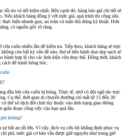
 tối ưu và tiết kiệm nhất. Bên cạnh đó, bảng báo giá chi tiết sẽ
nào. Nếu khách hàng đồng ý với mức giá, quá trình thi công sửa
c thực hiện nhanh gọn, an toàn và tuân thủ đúng kỹ thuật. Hơn
 hãng, có nguồn gốc rõ ràng.
ử cửa cuốn nhiều lần để kiểm tra. Tiếp theo, khách hàng sẽ trực
 không còn bất kỳ vấn đề nào, thợ sẽ tiến hành dọn dẹp sạch sẽ
o hành hợp lệ cho các linh kiện vừa thay thế. Đồng thời, khách
cách để tránh hỏng hóc.
 cuốn
ặt?
ng đầu khi cửa cuốn bị hỏng. Thực tế, nhờ có đội ngũ túc trực
ng. Cụ thể, thời gian di chuyển thường chỉ mất từ 15 đến 30
có thể xê dịch đôi chút tùy thuộc vào tình trạng giao thông
àm gián đoạn công việc của bạn quá lâu.
 phí không?
 sự bất an rất lớn. Vì vậy, dịch vụ cứu hộ khẳng định phục vụ
ề chi phí, mức giá cơ bản vẫn được giữ nguyên như trong giờ