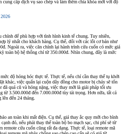
còn cung cấp dịch vụ sao chép và làm thêm chìa khóa mới với độ
t 2026
chỉnh để phù hợp với tình hình kinh tế chung. Tuy nhiên,
ợp lý nhất cho khách hàng. Cụ thể, đối với các lỗi cơ bản như
0đ. Ngoài ra, việc căn chỉnh lại hành trình cửa cuốn có mức giá
kỳ toàn bộ hệ thống chỉ từ 350.000đ. Nhìn chung, đây là mức
mức độ hỏng hóc thực tế. Thực tế, nếu chỉ cần thay thế tụ khởi
t khác, việc quấn lại cuộn dây đồng cho motor bị cháy sẽ tốn
đã quá cũ và hỏng nặng, việc thay mới là giải pháp tối ưu
 từ 3.500.000đ đến 7.000.000đ tùy tải trọng. Hơn nữa, tất cả
 lên đến 24 tháng.
 bảo an toàn khi mất điện. Cụ thể, giá thay ắc quy mới cho bình
ạnh đó, nếu phải thay thế toàn bộ bo mạch sạc, chi phí sẽ từ
àm remote cửa cuốn cũng rất đa dạng. Thực tế, loại remote mã
loại remote mã nhảy chống sao chép cao cấp sẽ có giá từ