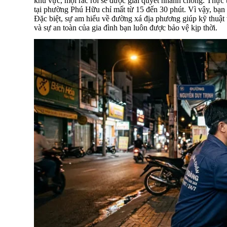
khu vực, mọi rắc rối sẽ được giải quyết nhanh chóng. Thực 
tại phường Phú Hữu chỉ mất từ 15 đến 30 phút. Vì vậy, bạn 
Đặc biệt, sự am hiểu về đường xá địa phương giúp kỹ thuật 
và sự an toàn của gia đình bạn luôn được bảo vệ kịp thời.