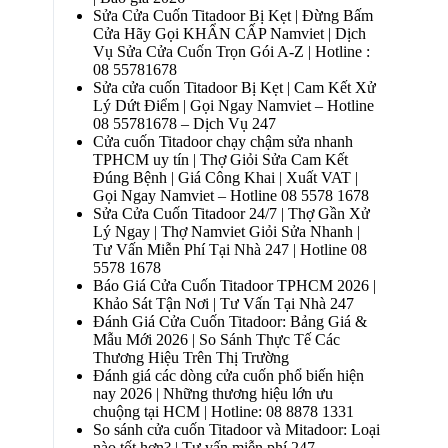
Sửa Cửa Cuốn Titadoor Bị Kẹt | Đừng Bấm
Cửa Hãy Gọi KHẨN CẤP Namviet | Dịch
Vụ Sửa Cửa Cuốn Trọn Gói A-Z | Hotline :
08 55781678
Sửa cửa cuốn Titadoor Bị Kẹt | Cam Kết Xử
Lý Dứt Điểm | Gọi Ngay Namviet – Hotline
08 55781678 – Dịch Vụ 247
Cửa cuốn Titadoor chạy chậm sửa nhanh
TPHCM uy tín | Thợ Giỏi Sửa Cam Kết
Đúng Bệnh | Giá Công Khai | Xuất VAT |
Gọi Ngay Namviet – Hotline 08 5578 1678
Sửa Cửa Cuốn Titadoor 24/7 | Thợ Gần Xử
Lý Ngay | Thợ Namviet Giỏi Sửa Nhanh |
Tư Vấn Miễn Phí Tại Nhà 247 | Hotline 08
5578 1678
Báo Giá Cửa Cuốn Titadoor TPHCM 2026 |
Khảo Sát Tận Nơi | Tư Vấn Tại Nhà 247
Đánh Giá Cửa Cuốn Titadoor: Bảng Giá &
Mẫu Mới 2026 | So Sánh Thực Tế Các
Thương Hiệu Trên Thị Trường
Đánh giá các dòng cửa cuốn phổ biến hiện
nay 2026 | Những thương hiệu lớn ưu
chuộng tại HCM | Hotline: 08 8878 1331
So sánh cửa cuốn Titadoor và Mitadoor: Loại
nào tốt hơn? | Tư vấn miễn phí 247 –