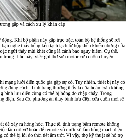
hường gặp và cách xử lý khẩn cấp
 động. Khi bộ phận này gặp trục trặc, toàn bộ hệ thống sẽ rơi
 là bạn nghe thấy tiếng kêu tạch tạch từ hộp điều khiển nhưng cửa
hoặc ngửi thấy mùi khét cũng là cảnh báo nguy hiểm. Cụ thể,
ên trong. Lúc này, việc gọi thợ sửa motor cửa cuốn chuyên
i mạng lưới điện quốc gia gặp sự cố. Tuy nhiên, thiết bị này có
dưỡng đúng cách. Tình trạng thường thấy là cửa hoàn toàn không
ng bình lưu điện cũng có thể bị hỏng do chập cháy. Trong
òng điện. Sau đó, phương án thay bình lưu điện cửa cuốn mới sẽ
t dễ xảy ra hỏng hóc. Thực tế, tình trạng bấm remote không
 việc làm rơi vỡ hoặc để remote vô nước sẽ làm hỏng mạch điện
có thể bị lỗi do thời tiết ẩm ướt. Vì vậy, thợ kỹ thuật sẽ hỗ trợ