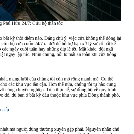
g Phú Hữu 24/7: Cứu hộ thần tốc
 bất kỳ thời điểm nào. Đáng chú ý, việc cửa không thể đóng lại
ụ cứu hộ cửa cuốn 24/7 ra đời để hỗ trợ bạn xử lý sự cố bất kể
 các ngày cuối tuần hay những dịp lễ tết. Mặt khác, đội ngũ
huật ngay lập tức. Nhìn chung, nỗi lo mất an toàn khi cửa hỏng
nhất, mạng lưới của chúng tôi còn mở rộng mạnh mẽ. Cụ thể,
cho các khu vực lân cận. Hơn thế nữa, chúng tôi tự hào cung
ô cùng chuyên nghiệp. Trên thực tế, sự đồng bộ về quy trình
 Do đó, dù bạn ở bất kỳ đâu thuộc khu vực phía Đông thành phố,
n cấp
ến nhất mà người dùng thường xuyên gặp phải. Nguyên nhân chủ