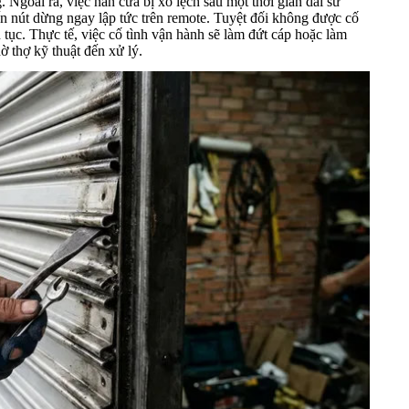
Ngoài ra, việc nan cửa bị xô lệch sau một thời gian dài sử
ấn nút dừng ngay lập tức trên remote. Tuyệt đối không được cố
 tục. Thực tế, việc cố tình vận hành sẽ làm đứt cáp hoặc làm
ờ thợ kỹ thuật đến xử lý.