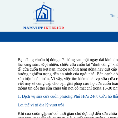
S
k
i
Tran
p
t
o
c
o
n
t
e
n
Bạn đang chuẩn bị đóng cửa hàng sau một ngày dài kinh doa
t
lúc sáng sớm. Đột nhiên, chiếc cửa cuốn lại “đình công” k
tế, cửa cuốn bị kẹt nan, motor không hoạt động hay đứt cáp
hưởng nghiêm trọng đến an ninh của ngôi nhà. Bên cạnh đó, 
xáo trộn hoàn toàn. Vì vậy, việc tìm kiếm dịch vụ
sửa cửa 
viết này sẽ cung cấp cho bạn giải pháp cứu hộ cửa cuốn toàn 
thông tin đội thợ sửa chữa tận nơi có mặt chỉ trong 15-30 ph
1. Dịch vụ sửa cửa cuốn phường Phú Hữu 24/7: Cứu hộ thầ
Lợi thế vị trí địa lý vượt trội
Khi cửa cuốn gặp sự cố, thời gian chờ đợi thợ đến sửa chữa l