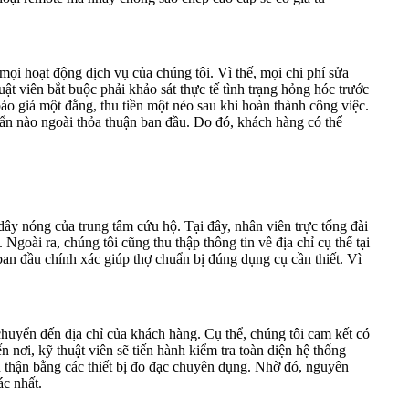
mọi hoạt động dịch vụ của chúng tôi. Vì thế, mọi chi phí sửa
uật viên bắt buộc phải khảo sát thực tế tình trạng hỏng hóc trước
báo giá một đằng, thu tiền một nẻo sau khi hoàn thành công việc.
 ẩn nào ngoài thỏa thuận ban đầu. Do đó, khách hàng có thể
ây nóng của trung tâm cứu hộ. Tại đây, nhân viên trực tổng đài
 Ngoài ra, chúng tôi cũng thu thập thông tin về địa chỉ cụ thể tại
an đầu chính xác giúp thợ chuẩn bị đúng dụng cụ cần thiết. Vì
 chuyển đến địa chỉ của khách hàng. Cụ thể, chúng tôi cam kết có
n nơi, kỹ thuật viên sẽ tiến hành kiểm tra toàn diện hệ thống
n thận bằng các thiết bị đo đạc chuyên dụng. Nhờ đó, nguyên
ác nhất.