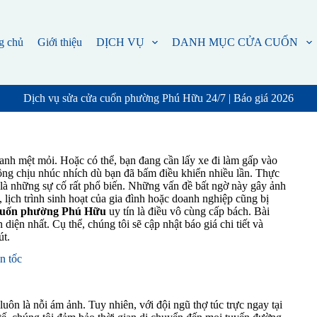
g chủ
Giới thiệu
DỊCH VỤ
DANH MỤC CỬA CUỐN
Dịch vụ sửa cửa cuốn phường Phú Hữu 24/7 | Báo giá 2026
nh mệt mỏi. Hoặc có thể, bạn đang cần lấy xe đi làm gấp vào
hông chịu nhúc nhích dù bạn đã bấm điều khiển nhiều lần. Thực
 là những sự cố rất phổ biến. Những vấn đề bất ngờ này gây ảnh
lịch trình sinh hoạt của gia đình hoặc doanh nghiệp cũng bị
cuốn phường Phú Hữu
uy tín là điều vô cùng cấp bách. Bài
diện nhất. Cụ thể, chúng tôi sẽ cập nhật báo giá chi tiết và
út.
n tốc
uôn là nỗi ám ảnh. Tuy nhiên, với đội ngũ thợ túc trực ngay tại