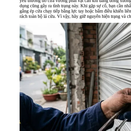
yếu thường do cửa vướng phải vật cản khi đang đóng xuống. 
dụng cũng gây ra tình trạng này. Khi gặp sự cố, bạn cần nh
gắng ép cửa chạy tiếp bằng lực tay hoặc bấm điều khiển liên
rách toàn bộ lá cửa. Vì vậy, hãy giữ nguyên hiện trạng và ch