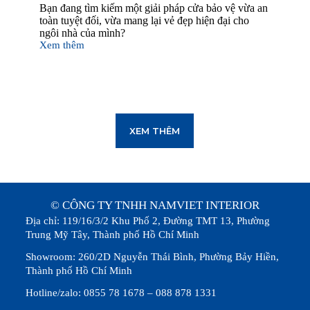
Bạn đang tìm kiếm một giải pháp cửa bảo vệ vừa an
toàn tuyệt đối, vừa mang lại vẻ đẹp hiện đại cho
ngôi nhà của mình?
Xem thêm
XEM THÊM
© CÔNG TY TNHH NAMVIET INTERIOR
Địa chỉ: 119/16/3/2 Khu Phố 2, Đường TMT 13, Phường
Trung Mỹ Tây, Thành phố Hồ Chí Minh
Showroom: 260/2D Nguyễn Thái Bình, Phường Bảy Hiền,
Thành phố Hồ Chí Minh
Hotline/zalo: 0855 78 1678 – 088 878 1331