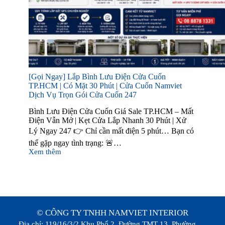
[Gọi Ngay] Lắp Bình Lưu Điện Cửa Cuốn
TP.HCM | Có Mặt 30 Phút | Cửa Cuốn Namviet
Dịch Vụ Trọn Gói Cửa Cuốn 247
Bình Lưu Điện Cửa Cuốn Giá Sale TP.HCM – Mất
Điện Vẫn Mở | Kẹt Cửa Lắp Nhanh 30 Phút | Xử
Lý Ngay 247 👉 Chỉ cần mất điện 5 phút… Bạn có
thể gặp ngay tình trạng: 🚨…
Xem thêm
© CÔNG TY TNHH NAMVIET INTERIOR
Địa chỉ: 119/16/3/2 Khu Phố 2, Đường TMT 13, Phường