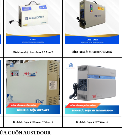
Bình lưu điện Mitadoor 7.5Amx2
Bình lưu điện Austdoor 7.5Amx2
Bình lưu điện YHPower 7.5Amx2
Bình lưu điện YH 7.5Amx2
CỬA CUỐN AUSTDOOR