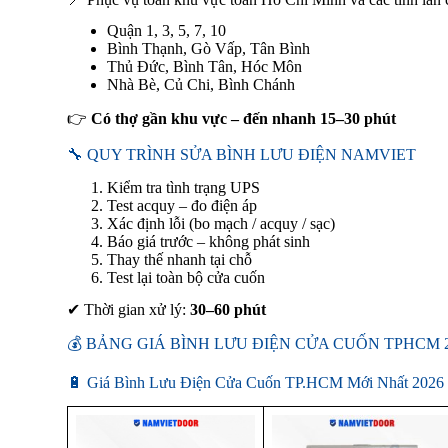
Quận 1, 3, 5, 7, 10
Bình Thạnh, Gò Vấp, Tân Bình
Thủ Đức, Bình Tân, Hóc Môn
Nhà Bè, Củ Chi, Bình Chánh
👉
Có thợ gần khu vực – đến nhanh 15–30 phút
🔧 QUY TRÌNH SỬA BÌNH LƯU ĐIỆN NAMVIET
Kiểm tra tình trạng UPS
Test acquy – đo điện áp
Xác định lỗi (bo mạch / acquy / sạc)
Báo giá trước – không phát sinh
Thay thế nhanh tại chỗ
Test lại toàn bộ cửa cuốn
✔ Thời gian xử lý:
30–60 phút
💰 BẢNG GIÁ BÌNH LƯU ĐIỆN CỬA CUỐN TPHCM 
🔋 Giá Bình Lưu Điện Cửa Cuốn TP.HCM Mới Nhất 2026 | G