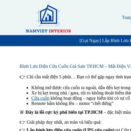
S
k
i
Tran
p
t
o
c
[Gọi Ngay] Lắp Bình Lưu 
o
n
t
e
n
Bình Lưu Điện Cửa Cuốn Giá Sale TP.HCM – Mất Điện Vẫ
t
👉 Chỉ cần mất điện 5 phút… Bạn có thể gặp ngay tình trạn
Không mở được cửa cuốn ra ngoài, dẫn đến kẹt trong
Xe bị kẹt trong nhà / gara, rủi ro không thoát hiểm đư
Cửa cuốn
không hoạt động – nguy hiểm khi có sự cố
Remote bấm không lên – motor “chết đứng”
🚨
Đây là lỗi cực kỳ phổ biến tại TP.HCM
– đặc biệt mùa
👉 Giải pháp duy nhất, an toàn và hiệu quả:
👉
Lắp bình lưu điện cửa cuốn (UPS cửa cuốn)
tại Cửa