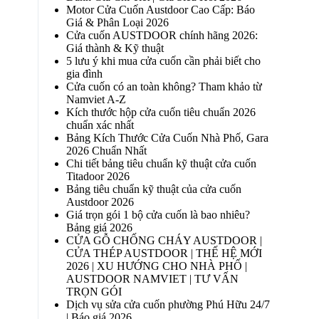
Motor Cửa Cuốn Austdoor Cao Cấp: Báo
Giá & Phân Loại 2026
Cửa cuốn AUSTDOOR chính hãng 2026:
Giá thành & Kỹ thuật
5 lưu ý khi mua cửa cuốn cần phải biết cho
gia đình
Cửa cuốn có an toàn không? Tham khảo từ
Namviet A-Z
Kích thước hộp cửa cuốn tiêu chuẩn 2026
chuẩn xác nhất
Bảng Kích Thước Cửa Cuốn Nhà Phố, Gara
2026 Chuẩn Nhất
Chi tiết bảng tiêu chuẩn kỹ thuật cửa cuốn
Titadoor 2026
Bảng tiêu chuẩn kỹ thuật của cửa cuốn
Austdoor 2026
Giá trọn gói 1 bộ cửa cuốn là bao nhiêu?
Bảng giá 2026
CỬA GỖ CHỐNG CHÁY AUSTDOOR |
CỬA THÉP AUSTDOOR | THẾ HỆ MỚI
2026 | XU HƯỚNG CHO NHÀ PHỐ |
AUSTDOOR NAMVIET | TƯ VẤN
TRỌN GÓI
Dịch vụ sửa cửa cuốn phường Phú Hữu 24/7
| Báo giá 2026