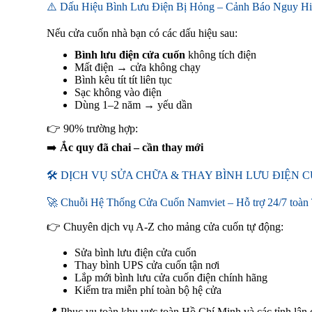
⚠️ Dấu Hiệu Bình Lưu Điện Bị Hỏng – Cảnh Báo Nguy H
Nếu cửa cuốn nhà bạn có các dấu hiệu sau:
Bình lưu điện cửa cuốn
không tích điện
Mất điện → cửa không chạy
Bình kêu tít tít liên tục
Sạc không vào điện
Dùng 1–2 năm → yếu dần
👉 90% trường hợp:
➡️
Ắc quy đã chai – cần thay mới
🛠️ DỊCH VỤ SỬA CHỮA & THAY BÌNH LƯU ĐIỆN
🚀 Chuỗi Hệ Thống Cửa Cuốn Namviet – Hỗ trợ 24/7 toà
👉 Chuyên dịch vụ A-Z cho mảng cửa cuốn tự động:
Sửa bình lưu điện cửa cuốn
Thay bình UPS cửa cuốn tận nơi
Lắp mới bình lưu cửa cuốn điện chính hãng
Kiểm tra miễn phí toàn bộ hệ cửa
📍 Phục vụ toàn khu vực toàn Hồ Chí Minh và các tỉnh lân 