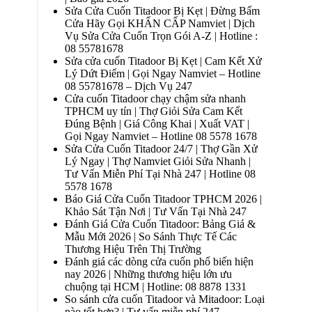
Sửa Cửa Cuốn Titadoor Bị Kẹt | Đừng Bấm
Cửa Hãy Gọi KHẨN CẤP Namviet | Dịch
Vụ Sửa Cửa Cuốn Trọn Gói A-Z | Hotline :
08 55781678
Sửa cửa cuốn Titadoor Bị Kẹt | Cam Kết Xử
Lý Dứt Điểm | Gọi Ngay Namviet – Hotline
08 55781678 – Dịch Vụ 247
Cửa cuốn Titadoor chạy chậm sửa nhanh
TPHCM uy tín | Thợ Giỏi Sửa Cam Kết
Đúng Bệnh | Giá Công Khai | Xuất VAT |
Gọi Ngay Namviet – Hotline 08 5578 1678
Sửa Cửa Cuốn Titadoor 24/7 | Thợ Gần Xử
Lý Ngay | Thợ Namviet Giỏi Sửa Nhanh |
Tư Vấn Miễn Phí Tại Nhà 247 | Hotline 08
5578 1678
Báo Giá Cửa Cuốn Titadoor TPHCM 2026 |
Khảo Sát Tận Nơi | Tư Vấn Tại Nhà 247
Đánh Giá Cửa Cuốn Titadoor: Bảng Giá &
Mẫu Mới 2026 | So Sánh Thực Tế Các
Thương Hiệu Trên Thị Trường
Đánh giá các dòng cửa cuốn phổ biến hiện
nay 2026 | Những thương hiệu lớn ưu
chuộng tại HCM | Hotline: 08 8878 1331
So sánh cửa cuốn Titadoor và Mitadoor: Loại
nào tốt hơn? | Tư vấn miễn phí 247 –