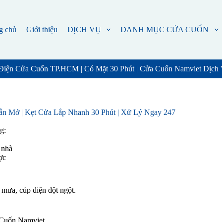
g chủ
Giới thiệu
DỊCH VỤ
DANH MỤC CỬA CUỐN
Điện Cửa Cuốn TP.HCM | Có Mặt 30 Phút | Cửa Cuốn Namviet Dịch
n Mở | Kẹt Cửa Lắp Nhanh 30 Phút | Xử Lý Ngay 247
g:
 nhà
ợc
 mưa, cúp điện đột ngột.
 Cuốn Namviet