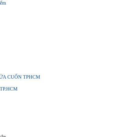
iểm
 CỬA CUỐN TPHCM
n TP.HCM
cận