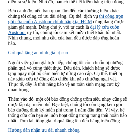
diễn ra sự kiện. Nhờ đó, bạn có thể tiết kiệm hàng triệu đồng.
Bên cạnh đó, nếu bạn quan tâm đến các thương hiệu khác,
chúng tôi cũng có ưu đãi riêng. Cụ thể, dịch vụ
thi công trọn
gói cửa cuốn Austdoor chính hãng tại HCM
cũng đang được
giảm giá mạnh. Đáng chú ý, với tư cách là
đại lý cửa cuốn
Austdoor
uy tín, chúng tôi cam kết mức chiết khấu tốt nhất.
Nhìn chung, mọi nhu cầu của bạn đều được đáp ứng hoàn
hảo.
Gói quà tặng an ninh giá trị cao
Ngoài việc giảm giá trực tiếp, chúng tôi còn chuẩn bị những
phần quà vô cùng thiết thực. Đầu tiên, khách hàng sẽ được
tặng ngay một bộ cảm biến tự dừng cao cấp. Cụ thể, thiết bị
này giúp cửa tự động đảo chiều khi gặp chướng ngại vật.
Thực tế, đây là tính năng bảo vệ an toàn sinh mạng cực kỳ
quan trọng.
Thêm vào đó, một còi báo động chống trộm siêu nhạy cũng sẽ
được lắp đặt miễn phí. Đặc biệt, chúng tôi còn tặng kèm gói
bảo dưỡng định kỳ miễn phí trong 1 năm đầu tiên. Vì vậy, hệ
thống cửa của bạn sẽ luôn hoạt động trong trạng thái hoàn hảo
nhất. Tóm lại, tổng giá trị quà tặng lên đến hàng triệu đồng.
Hướng dẫn nhận ưu đãi nhanh chóng