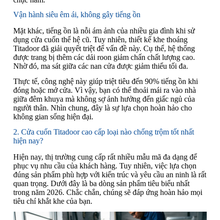
Vận hành siêu êm ái, không gây tiếng ồn
Mặt khác, tiếng ồn là nỗi ám ảnh của nhiều gia đình khi sử
dụng cửa cuốn thế hệ cũ. Tuy nhiên, thiết kế khe thoáng
Titadoor đã giải quyết triệt để vấn đề này. Cụ thể, hệ thống
được trang bị thêm các dải roon giảm chấn chất lượng cao.
Nhờ đó, ma sát giữa các nan cửa được giảm thiểu tối đa.
Thực tế, công nghệ này giúp triệt tiêu đến 90% tiếng ồn khi
đóng hoặc mở cửa. Vì vậy, bạn có thể thoải mái ra vào nhà
giữa đêm khuya mà không sợ ảnh hưởng đến giấc ngủ của
người thân. Nhìn chung, đây là sự lựa chọn hoàn hảo cho
không gian sống hiện đại.
2. Cửa cuốn Titadoor cao cấp loại nào chống trộm tốt nhất
hiện nay?
Hiện nay, thị trường cung cấp rất nhiều mẫu mã đa dạng để
phục vụ nhu cầu của khách hàng. Tuy nhiên, việc lựa chọn
đúng sản phẩm phù hợp với kiến trúc và yêu cầu an ninh là rất
quan trọng. Dưới đây là ba dòng sản phẩm tiêu biểu nhất
trong năm 2026. Chắc chắn, chúng sẽ đáp ứng hoàn hảo mọi
tiêu chí khắt khe của bạn.