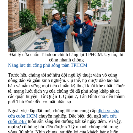
Đại lý cửa cuốn Titadoor chính hãng tại TPHCM: Uy tín, thi
công nhanh chóng
Năng lực thi công phủ sóng toàn TPHCM
Trước hết, chúng tôi sở hữu đội ngũ kỹ thuật viên vô cùng
đông đảo và giàu kinh nghiệm. Cụ thể, họ được đào tạo bài
bản và nắm vững mọi tiêu chuẩn kỹ thuật khắt khe nhất. Thực
tế, mạng lưới dịch vụ của chúng tôi đã phủ sóng khắp tất cả
các quận huyện. Từ Quận 1, Quận 7, Tân Bình cho đến thành
phố Thủ Đức đều có mặt nhân sự.
Ngoài việc lắp đặt mới, chúng tôi còn cung cấp
dịch vụ sửa
cửa cuốn HCM
chuyên nghiệp. Đặc biệt, đội ngũ
sửa cửa
cuốn 24/7
luôn sẵn sàng lên đường bất kể ngày đêm. Vì vậy,
mọi sự cố hỏng hóc đều được xử lý nhanh chóng chỉ trong
vòng 30 phút. Nhìn chung, sự tiện lợi của khách hàng luôn