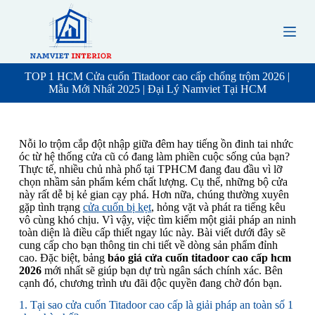
S
k
i
p
t
o
TOP 1 HCM Cửa cuốn Titadoor cao cấp chống trộm 2026 |
c
Mẫu Mới Nhất 2025 | Đại Lý Namviet Tại HCM
o
n
t
e
Nỗi lo trộm cắp đột nhập giữa đêm hay tiếng ồn đinh tai nhức
n
óc từ hệ thống cửa cũ có đang làm phiền cuộc sống của bạn?
t
Thực tế, nhiều chủ nhà phố tại TPHCM đang đau đầu vì lỡ
chọn nhầm sản phẩm kém chất lượng. Cụ thể, những bộ cửa
này rất dễ bị kẻ gian cạy phá. Hơn nữa, chúng thường xuyên
gặp tình trạng
cửa cuốn bị kẹt
, hỏng vặt và phát ra tiếng kêu
vô cùng khó chịu. Vì vậy, việc tìm kiếm một giải pháp an ninh
toàn diện là điều cấp thiết ngay lúc này. Bài viết dưới đây sẽ
cung cấp cho bạn thông tin chi tiết về dòng sản phẩm đỉnh
cao. Đặc biệt, bảng
báo giá cửa cuốn titadoor cao cấp hcm
2026
mới nhất sẽ giúp bạn dự trù ngân sách chính xác. Bên
cạnh đó, chương trình ưu đãi độc quyền đang chờ đón bạn.
1. Tại sao cửa cuốn Titadoor cao cấp là giải pháp an toàn số 1