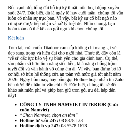
Bên cạnh đó, tổng đài hỗ trợ kỹ thuật luôn hoạt động xuyên
suốt 24/7. Đặc biệt, dù là ngày lễ hay cuối tuần, chúng tôi vẫn
luôn có nhân sự trực ban. Vì vậy, bất kỳ sự cố bất ngờ nào
cũng sẽ được tiếp nhận và xử lý triệt để. Nhìn chung, bạn
hoàn toàn có thể kê cao gối ngủ khi chọn chúng tôi.
Kết luận
Tóm lại, cửa cuốn Titadoor cao cấp không chỉ mang lại vẻ
đẹp sang trọng và hiện đại cho ngôi nhà. Thực tế, đây còn là
‘vệ sĩ’ đắc lực bảo vệ sự bình yên cho gia đình bạn. Cụ thể,
sản phẩm sở hữu tính năng siêu bền, khả năng chống trộm
tuyệt đối và vận hành vô cùng êm ái. Vì vậy, bạn đừng bỏ lỡ
cơ hội sở hữu hệ thống cửa an toàn với mức giá tốt nhất năm
2026. Ngay hôm nay, hãy bấm gọi Hotline hoặc nhắn tin Zalo
bên dưới để nhận tư vấn chi tiết. Đặc biệt, chúng tôi sẽ đến
khảo sát miễn phí và giúp bạn giữ trọn gói ưu đãi hấp dẫn
này!
CÔNG TY TNHH NAMVIET INTERIOR (Cửa
cuốn Namviet)
“Chọn Namviet, chọn an tâm”
Hotline tư vấn 247:
08 8878 1331
Hotline dịch vụ 247:
08 5578 1678