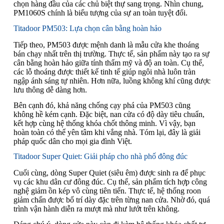
chọn hàng đầu của các chủ biệt thự sang trọng. Nhìn chung,
PM1060S chính là biểu tượng của sự an toàn tuyệt đối.
Titadoor PM503: Lựa chọn cân bằng hoàn hảo
Tiếp theo, PM503 được mệnh danh là mẫu cửa khe thoáng
bán chạy nhất trên thị trường. Thực tế, sản phẩm này tạo ra sự
cân bằng hoàn hảo giữa tính thẩm mỹ và độ an toàn. Cụ thể,
các lỗ thoáng được thiết kế tinh tế giúp ngôi nhà luôn tràn
ngập ánh sáng tự nhiên. Hơn nữa, luồng không khí cũng được
lưu thông dễ dàng hơn.
Bên cạnh đó, khả năng chống cạy phá của PM503 cũng
không hề kém cạnh. Đặc biệt, nan cửa có độ dày tiêu chuẩn,
kết hợp cùng hệ thống khóa chốt thông minh. Vì vậy, bạn
hoàn toàn có thể yên tâm khi vắng nhà. Tóm lại, đây là giải
pháp quốc dân cho mọi gia đình Việt.
Titadoor Super Quiet: Giải pháp cho nhà phố đông đúc
Cuối cùng, dòng Super Quiet (siêu êm) được sinh ra để phục
vụ các khu dân cư đông đúc. Cụ thể, sản phẩm tích hợp công
nghệ giảm ồn kép vô cùng tiên tiến. Thực tế, hệ thống roon
giảm chấn được bố trí dày đặc trên từng nan cửa. Nhờ đó, quá
trình vận hành diễn ra mượt mà như lướt trên không.