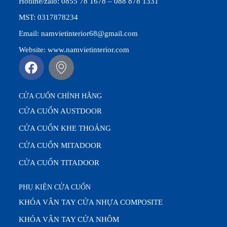
Hotline/zalo: 0855 78 1678 – 088 878 1331
MST: 0317878234
Email: namvietinterior68@gmail.com
Website: www.namvietinterior.com
CỬA CUỐN CHÍNH HÃNG
CỬA CUỐN AUSTDOOR
CỬA CUỐN KHE THOÁNG
CỬA CUỐN MITADOOR
CỬA CUỐN TITADOOR
PHỤ KIỆN CỬA CUỐN
KHÓA VÂN TAY CỬA NHỰA COMPOSITE
KHÓA VÂN TAY CỬA NHÔM