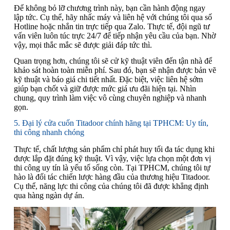
Để không bỏ lỡ chương trình này, bạn cần hành động ngay
lập tức. Cụ thể, hãy nhấc máy và liên hệ với chúng tôi qua số
Hotline hoặc nhắn tin trực tiếp qua Zalo. Thực tế, đội ngũ tư
vấn viên luôn túc trực 24/7 để tiếp nhận yêu cầu của bạn. Nhờ
vậy, mọi thắc mắc sẽ được giải đáp tức thì.
Quan trọng hơn, chúng tôi sẽ cử kỹ thuật viên đến tận nhà để
khảo sát hoàn toàn miễn phí. Sau đó, bạn sẽ nhận được bản vẽ
kỹ thuật và báo giá chi tiết nhất. Đặc biệt, việc liên hệ sớm
giúp bạn chốt và giữ được mức giá ưu đãi hiện tại. Nhìn
chung, quy trình làm việc vô cùng chuyên nghiệp và nhanh
gọn.
5. Đại lý cửa cuốn Titadoor chính hãng tại TPHCM: Uy tín,
thi công nhanh chóng
Thực tế, chất lượng sản phẩm chỉ phát huy tối đa tác dụng khi
được lắp đặt đúng kỹ thuật. Vì vậy, việc lựa chọn một đơn vị
thi công uy tín là yếu tố sống còn. Tại TPHCM, chúng tôi tự
hào là đối tác chiến lược hàng đầu của thương hiệu Titadoor.
Cụ thể, năng lực thi công của chúng tôi đã được khẳng định
qua hàng ngàn dự án.