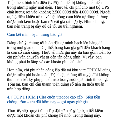
Tiếp theo, bình lưu điện (UPS) là thiết bị không thể thiếu
trong những ngày mất điện. Thực tế, chi phí cho một bộ UPS
chất lượng rơi vào khoảng 2.500.000đ đến 4.000.000đ. Ngoài
ra, bộ điều khiển từ xa và hệ thống cảm biến tự dừng thường
được tính kèm hoặc bán rời với giá rất hợp lý. Nhìn chung,
bạn nên trang bị đầy đủ để tối ưu trải nghiệm.
Cam kết minh bạch trong báo giá
Đáng chú ý, chúng tôi luôn đặt sự minh bạch lên hàng đầu
trong mọi giao dịch. Cụ thể, bảng báo giá gửi đến khách hàng
là con số cuối cùng. Thực tế, mức giá này đã bao gồm toàn bộ
chi phí vận chuyển vật tư đến tận công trình. Vì vậy, bạn
không phải lo lắng về các khoản phí phát sinh.
Hơn nữa, chi phí nhân công lắp đặt tại khu vực TPHCM cũng
được miễn phí hoàn toàn. Đặc biệt, chúng tôi tuyệt đối không
thu thêm bất kỳ phụ phí ẩn nào trong suốt quá trình thi công.
Tóm lại, bạn chỉ cần thanh toán đúng số tiền đã thỏa thuận
trên hợp đồng.
4. [ TOP 1 HCM ] Cửa cuốn titadoor cao cấp | Siêu bền
chống trộm – ưu đãi hôm nay – gọi ngay giữ giá
Thực tế, việc quyết định lắp đặt sớm sẽ giúp bạn tiết kiệm
được một khoản chi phí không hề nhỏ. Trong tháng này,