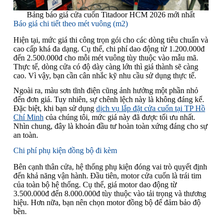
Bảng báo giá cửa cuốn Titadoor HCM 2026 mới nhất
Báo giá chi tiết theo mét vuông (m2)
Hiện tại, mức giá thi công trọn gói cho các dòng tiêu chuẩn và
cao cấp khá đa dạng. Cụ thể, chi phí dao động từ 1.200.000đ
đến 2.500.000đ cho mỗi mét vuông tùy thuộc vào mẫu mã.
Thực tế, dòng cửa có độ dày càng lớn thì giá thành sẽ càng
cao. Vì vậy, bạn cần cân nhắc kỹ nhu cầu sử dụng thực tế.
Ngoài ra, màu sơn tĩnh điện cũng ảnh hưởng một phần nhỏ
đến đơn giá. Tuy nhiên, sự chênh lệch này là không đáng kể.
Đặc biệt, khi bạn sử dụng
dịch vụ lắp đặt cửa cuốn tại TP Hồ
Chí Minh
của chúng tôi, mức giá này đã được tối ưu nhất.
Nhìn chung, đây là khoản đầu tư hoàn toàn xứng đáng cho sự
an toàn.
Chi phí phụ kiện đồng bộ đi kèm
Bên cạnh thân cửa, hệ thống phụ kiện đóng vai trò quyết định
đến khả năng vận hành. Đầu tiên, motor cửa cuốn là trái tim
của toàn bộ hệ thống. Cụ thể, giá motor dao động từ
3.500.000đ đến 8.000.000đ tùy thuộc vào tải trọng và thương
hiệu. Hơn nữa, bạn nên chọn motor đồng bộ để đảm bảo độ
bền.