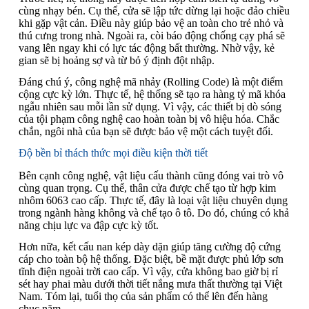
cùng nhạy bén. Cụ thể, cửa sẽ lập tức dừng lại hoặc đảo chiều
khi gặp vật cản. Điều này giúp bảo vệ an toàn cho trẻ nhỏ và
thú cưng trong nhà. Ngoài ra, còi báo động chống cạy phá sẽ
vang lên ngay khi có lực tác động bất thường. Nhờ vậy, kẻ
gian sẽ bị hoảng sợ và từ bỏ ý định đột nhập.
Đáng chú ý, công nghệ mã nhảy (Rolling Code) là một điểm
cộng cực kỳ lớn. Thực tế, hệ thống sẽ tạo ra hàng tỷ mã khóa
ngẫu nhiên sau mỗi lần sử dụng. Vì vậy, các thiết bị dò sóng
của tội phạm công nghệ cao hoàn toàn bị vô hiệu hóa. Chắc
chắn, ngôi nhà của bạn sẽ được bảo vệ một cách tuyệt đối.
Độ bền bỉ thách thức mọi điều kiện thời tiết
Bên cạnh công nghệ, vật liệu cấu thành cũng đóng vai trò vô
cùng quan trọng. Cụ thể, thân cửa được chế tạo từ hợp kim
nhôm 6063 cao cấp. Thực tế, đây là loại vật liệu chuyên dụng
trong ngành hàng không và chế tạo ô tô. Do đó, chúng có khả
năng chịu lực va đập cực kỳ tốt.
Hơn nữa, kết cấu nan kép dày dặn giúp tăng cường độ cứng
cáp cho toàn bộ hệ thống. Đặc biệt, bề mặt được phủ lớp sơn
tĩnh điện ngoài trời cao cấp. Vì vậy, cửa không bao giờ bị rỉ
sét hay phai màu dưới thời tiết nắng mưa thất thường tại Việt
Nam. Tóm lại, tuổi thọ của sản phẩm có thể lên đến hàng
chục năm.