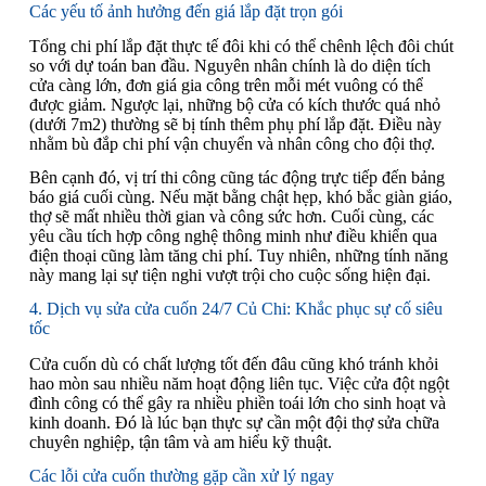
Các yếu tố ảnh hưởng đến giá lắp đặt trọn gói
Tổng chi phí lắp đặt thực tế đôi khi có thể chênh lệch đôi chút
so với dự toán ban đầu. Nguyên nhân chính là do diện tích
cửa càng lớn, đơn giá gia công trên mỗi mét vuông có thể
được giảm. Ngược lại, những bộ cửa có kích thước quá nhỏ
(dưới 7m2) thường sẽ bị tính thêm phụ phí lắp đặt. Điều này
nhằm bù đắp chi phí vận chuyển và nhân công cho đội thợ.
Bên cạnh đó, vị trí thi công cũng tác động trực tiếp đến bảng
báo giá cuối cùng. Nếu mặt bằng chật hẹp, khó bắc giàn giáo,
thợ sẽ mất nhiều thời gian và công sức hơn. Cuối cùng, các
yêu cầu tích hợp công nghệ thông minh như điều khiển qua
điện thoại cũng làm tăng chi phí. Tuy nhiên, những tính năng
này mang lại sự tiện nghi vượt trội cho cuộc sống hiện đại.
4. Dịch vụ sửa cửa cuốn 24/7 Củ Chi: Khắc phục sự cố siêu
tốc
Cửa cuốn dù có chất lượng tốt đến đâu cũng khó tránh khỏi
hao mòn sau nhiều năm hoạt động liên tục. Việc cửa đột ngột
đình công có thể gây ra nhiều phiền toái lớn cho sinh hoạt và
kinh doanh. Đó là lúc bạn thực sự cần một đội thợ sửa chữa
chuyên nghiệp, tận tâm và am hiểu kỹ thuật.
Các lỗi cửa cuốn thường gặp cần xử lý ngay