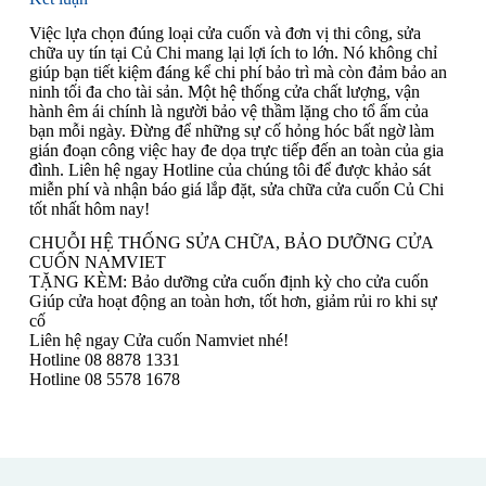
Việc lựa chọn đúng loại cửa cuốn và đơn vị thi công, sửa
chữa uy tín tại Củ Chi mang lại lợi ích to lớn. Nó không chỉ
giúp bạn tiết kiệm đáng kể chi phí bảo trì mà còn đảm bảo an
ninh tối đa cho tài sản. Một hệ thống cửa chất lượng, vận
hành êm ái chính là người bảo vệ thầm lặng cho tổ ấm của
bạn mỗi ngày. Đừng để những sự cố hỏng hóc bất ngờ làm
gián đoạn công việc hay đe dọa trực tiếp đến an toàn của gia
đình. Liên hệ ngay Hotline của chúng tôi để được khảo sát
miễn phí và nhận báo giá lắp đặt, sửa chữa cửa cuốn Củ Chi
tốt nhất hôm nay!
CHUỖI HỆ THỐNG SỬA CHỮA, BẢO DƯỠNG CỬA
CUỐN NAMVIET
TẶNG KÈM: Bảo dưỡng cửa cuốn định kỳ cho cửa cuốn
Giúp cửa hoạt động an toàn hơn, tốt hơn, giảm rủi ro khi sự
cố
Liên hệ ngay Cửa cuốn Namviet nhé!
Hotline 08 8878 1331
Hotline 08 5578 1678