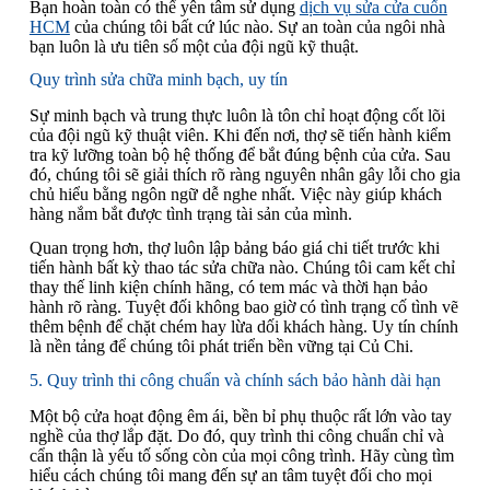
Bạn hoàn toàn có thể yên tâm sử dụng
dịch vụ sửa cửa cuốn
HCM
của chúng tôi bất cứ lúc nào. Sự an toàn của ngôi nhà
bạn luôn là ưu tiên số một của đội ngũ kỹ thuật.
Quy trình sửa chữa minh bạch, uy tín
Sự minh bạch và trung thực luôn là tôn chỉ hoạt động cốt lõi
của đội ngũ kỹ thuật viên. Khi đến nơi, thợ sẽ tiến hành kiểm
tra kỹ lưỡng toàn bộ hệ thống để bắt đúng bệnh của cửa. Sau
đó, chúng tôi sẽ giải thích rõ ràng nguyên nhân gây lỗi cho gia
chủ hiểu bằng ngôn ngữ dễ nghe nhất. Việc này giúp khách
hàng nắm bắt được tình trạng tài sản của mình.
Quan trọng hơn, thợ luôn lập bảng báo giá chi tiết trước khi
tiến hành bất kỳ thao tác sửa chữa nào. Chúng tôi cam kết chỉ
thay thế linh kiện chính hãng, có tem mác và thời hạn bảo
hành rõ ràng. Tuyệt đối không bao giờ có tình trạng cố tình vẽ
thêm bệnh để chặt chém hay lừa dối khách hàng. Uy tín chính
là nền tảng để chúng tôi phát triển bền vững tại Củ Chi.
5. Quy trình thi công chuẩn và chính sách bảo hành dài hạn
Một bộ cửa hoạt động êm ái, bền bỉ phụ thuộc rất lớn vào tay
nghề của thợ lắp đặt. Do đó, quy trình thi công chuẩn chỉ và
cẩn thận là yếu tố sống còn của mọi công trình. Hãy cùng tìm
hiểu cách chúng tôi mang đến sự an tâm tuyệt đối cho mọi