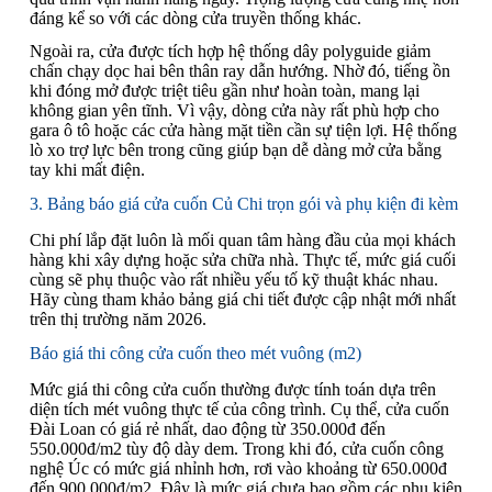
đáng kể so với các dòng cửa truyền thống khác.
Ngoài ra, cửa được tích hợp hệ thống dây polyguide giảm
chấn chạy dọc hai bên thân ray dẫn hướng. Nhờ đó, tiếng ồn
khi đóng mở được triệt tiêu gần như hoàn toàn, mang lại
không gian yên tĩnh. Vì vậy, dòng cửa này rất phù hợp cho
gara ô tô hoặc các cửa hàng mặt tiền cần sự tiện lợi. Hệ thống
lò xo trợ lực bên trong cũng giúp bạn dễ dàng mở cửa bằng
tay khi mất điện.
3. Bảng báo giá cửa cuốn Củ Chi trọn gói và phụ kiện đi kèm
Chi phí lắp đặt luôn là mối quan tâm hàng đầu của mọi khách
hàng khi xây dựng hoặc sửa chữa nhà. Thực tế, mức giá cuối
cùng sẽ phụ thuộc vào rất nhiều yếu tố kỹ thuật khác nhau.
Hãy cùng tham khảo bảng giá chi tiết được cập nhật mới nhất
trên thị trường năm 2026.
Báo giá thi công cửa cuốn theo mét vuông (m2)
Mức giá thi công cửa cuốn thường được tính toán dựa trên
diện tích mét vuông thực tế của công trình. Cụ thể, cửa cuốn
Đài Loan có giá rẻ nhất, dao động từ 350.000đ đến
550.000đ/m2 tùy độ dày dem. Trong khi đó, cửa cuốn công
nghệ Úc có mức giá nhỉnh hơn, rơi vào khoảng từ 650.000đ
đến 900.000đ/m2. Đây là mức giá chưa bao gồm các phụ kiện