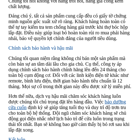
Chúng tôi nói không với hàng trôi nổi, hàng gia công kém
chất lượng.
Đáng chú ý, tất cả sản phẩm cung cấp đều có giấy tờ chứng
minh nguồn gốc xuất xứ rõ ràng. Khách hàng hoàn toàn có
thể tự tay kiểm tra tem chống hàng giả trước khi thợ bóc hộp
lắp đặt. Điều này giúp loại bỏ hoàn toàn rủi ro mua phải hàng
nhái, bảo vệ quyền lợi chính đáng của người tiêu dùng.
Chính sách bảo hành và hậu mãi
Chúng tôi quan niệm rằng không chỉ bán một sản phẩm mà
còn bán sự an tâm dài lâu cho gia chủ. Cụ thể, công ty áp
dụng chính sách bảo hành chính hãng lên đến 24 tháng cho
toàn bộ cụm động cơ. Đối với các linh kiện điện tử khác như
remote, bình lưu điện, thời gian bảo hành tiêu chuẩn là 12
tháng. Mọi sự cố trong thời gian này đều được xử lý miễn phí.
Hơn thế nữa, dịch vụ hậu mãi chăm sóc khách hàng luôn
được chúng tôi chú trọng đặt lên hàng đầu. Việc
bảo dưỡng
cửa cuốn
định kỳ sẽ giúp tăng tuổi thọ và duy trì độ trơn tru
cho toàn bộ hệ thống. Đội ngũ chăm sóc khách hàng sẽ chủ
động gọi điện nhắc nhở lịch bảo trì để cửa luôn trong trạng
thái tốt nhất. Bạn sẽ không bao giờ cảm thấy bị bỏ rơi sau khi
lắp đặt xong.
Kết luận