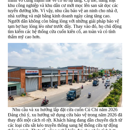
mình vô cùng mạnh mẽ về cơ sở hạ tầng. Cụ thể, hàng loạt
khu công nghiệp và khu dân cư mới mọc lên san sát dọc các
tuyến đường lớn. Vì vậy, nhu cầu bảo vệ an ninh cho nhà ở,
nhà xưởng và mặt bằng kinh doanh ngày càng tăng cao.
Người dân không còn bằng lòng với những giải pháp bảo vệ
tạm bợ hay lỏng lẻo như trước đây. Thay vào đó, họ chủ động
tìm kiếm các hệ thống cửa cuốn kiên cố, an toàn và có tính
thẩm mỹ cao hơn.
Nhu cầu và xu hướng lắp đặt cửa cuốn Củ Chi năm 2026
Đáng chú ý, xu hướng sử dụng cửa bảo vệ trong năm 2026 đã
thay đổi một cách rõ rệt. Khách hàng đang dần chuyển dịch từ
các loại cửa sắt kéo truyền thống sang hệ thống cửa tự động