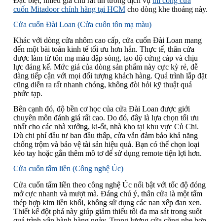
Đặc biệt, nhiều gia chủ rất tin tưởng dịch vụ
thi công cửa
cuốn Mitadoor chính hãng tại HCM
cho dòng khe thoáng này.
Cửa cuốn Đài Loan (Cửa cuốn tôn mạ màu)
Khác với dòng cửa nhôm cao cấp, cửa cuốn Đài Loan mang
đến một bài toán kinh tế tối ưu hơn hẳn. Thực tế, thân cửa
được làm từ tôn mạ màu dập sóng, tạo độ cứng cáp và chịu
lực đáng kể. Mức giá của dòng sản phẩm này cực kỳ rẻ, dễ
dàng tiếp cận với mọi đối tượng khách hàng. Quá trình lắp đặt
cũng diễn ra rất nhanh chóng, không đòi hỏi kỹ thuật quá
phức tạp.
Bên cạnh đó, độ bền cơ học của cửa Đài Loan được giới
chuyên môn đánh giá rất cao. Do đó, đây là lựa chọn tối ưu
nhất cho các nhà xưởng, ki-ốt, nhà kho tại khu vực Củ Chi.
Dù chi phí đầu tư ban đầu thấp, cửa vẫn đảm bảo khả năng
chống trộm và bảo vệ tài sản hiệu quả. Bạn có thể chọn loại
kéo tay hoặc gắn thêm mô tơ để sử dụng remote tiện lợi hơn.
Cửa cuốn tấm liền (Công nghệ Úc)
Cửa cuốn tấm liền theo công nghệ Úc nổi bật với tốc độ đóng
mở cực nhanh và mượt mà. Đáng chú ý, thân cửa là một tấm
thép hợp kim liền khối, không sử dụng các nan xếp đan xen.
Thiết kế đột phá này giúp giảm thiểu tối đa ma sát trong suốt
quá trình vận hành hàng ngày. Trọng lượng cửa cũng nhẹ hơn