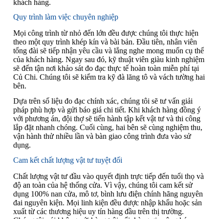
khách hàng.
Quy trình làm việc chuyên nghiệp
Mọi công trình từ nhỏ đến lớn đều được chúng tôi thực hiện
theo một quy trình khép kín và bài bản. Đầu tiên, nhân viên
tổng đài sẽ tiếp nhận yêu cầu và lắng nghe mong muốn cụ thể
của khách hàng. Ngay sau đó, kỹ thuật viên giàu kinh nghiệm
sẽ đến tận nơi khảo sát đo đạc thực tế hoàn toàn miễn phí tại
Củ Chi. Chúng tôi sẽ kiểm tra kỹ đà lăng tô và vách tường hai
bên.
Dựa trên số liệu đo đạc chính xác, chúng tôi sẽ tư vấn giải
pháp phù hợp và gửi báo giá chi tiết. Khi khách hàng đồng ý
với phương án, đội thợ sẽ tiến hành tập kết vật tư và thi công
lắp đặt nhanh chóng. Cuối cùng, hai bên sẽ cùng nghiệm thu,
vận hành thử nhiều lần và bàn giao công trình đưa vào sử
dụng.
Cam kết chất lượng vật tư tuyệt đối
Chất lượng vật tư đầu vào quyết định trực tiếp đến tuổi thọ và
độ an toàn của hệ thống cửa. Vì vậy, chúng tôi cam kết sử
dụng 100% nan cửa, mô tơ, bình lưu điện chính hãng nguyên
đai nguyên kiện. Mọi linh kiện đều được nhập khẩu hoặc sản
xuất từ các thương hiệu uy tín hàng đầu trên thị trường.