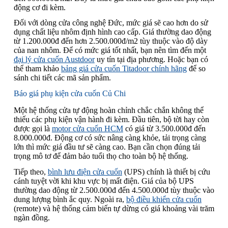
động cơ đi kèm.
Đối với dòng cửa công nghệ Đức, mức giá sẽ cao hơn do sử
dụng chất liệu nhôm định hình cao cấp. Giá thường dao động
từ 1.200.000đ đến hơn 2.500.000đ/m2 tùy thuộc vào độ dày
của nan nhôm. Để có mức giá tốt nhất, bạn nên tìm đến một
đại lý cửa cuốn Austdoor
uy tín tại địa phương. Hoặc bạn có
thể tham khảo
bảng giá cửa cuốn Titadoor chính hãng
để so
sánh chi tiết các mã sản phẩm.
Báo giá phụ kiện cửa cuốn Củ Chi
Một hệ thống cửa tự động hoàn chỉnh chắc chắn không thể
thiếu các phụ kiện vận hành đi kèm. Đầu tiên, bộ tời hay còn
được gọi là
motor cửa cuốn HCM
có giá từ 3.500.000đ đến
8.000.000đ. Động cơ có sức nâng càng khỏe, tải trọng càng
lớn thì mức giá đầu tư sẽ càng cao. Bạn cần chọn đúng tải
trọng mô tơ để đảm bảo tuổi thọ cho toàn bộ hệ thống.
Tiếp theo,
bình lưu điện cửa cuốn
(UPS) chính là thiết bị cứu
cánh tuyệt vời khi khu vực bị mất điện. Giá của bộ UPS
thường dao động từ 2.500.000đ đến 4.500.000đ tùy thuộc vào
dung lượng bình ắc quy. Ngoài ra,
bộ điều khiển cửa cuốn
(remote) và hệ thống cảm biến tự dừng có giá khoảng vài trăm
ngàn đồng.