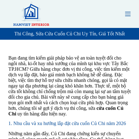
S
k
i
p
t
o
Thi Công, Sửa Cửa Cuốn Củ Chi Uy Tín, Giá Tốt Nhất
c
o
n
t
Bạn đang tìm kiếm giải pháp bảo vệ an toàn tuyệt đối cho
e
ngôi nhà, ki-ốt hay nhà xưởng của mình tại khu vực Tây Bắc
n
TP.HCM? Giữa hàng chục đơn vị thi công, việc tìm kiếm một
t
dịch vụ lắp đặt, báo giá minh bạch không hề dễ dàng. Đặc
biệt, việc tìm thợ hỗ trợ sửa chữa nhanh chóng, gọi là có mặt
ngay tại địa phương lại càng khó khăn hơn. Thực tế, một bộ
cửa tốt không chỉ chống trộm mà còn mang lại sự an tâm tuyệt
đối cho gia chủ. Bài viết này sẽ cung cấp cho bạn bảng giá
trọn gói mới nhất và cách chọn loại cửa phù hợp. Quan trọng
hơn, chúng tôi sẽ gợi ý dịch vụ thi công, sửa
cửa cuốn Củ
Chi
uy tín hàng đầu hiện nay.
1. Nhu cầu và xu hướng lắp đặt cửa cuốn Củ Chi năm 2026
Những năm gần đây, Củ Chi đang chứng kiến sự chuyển