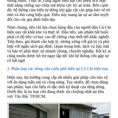
thông minh. Thực tế, công nghệ hiện đại cho phép tích hợp
tính năng chống sao chép mã khóa cực kỳ an toàn. Bên cạnh
đó, hệ thống cảm biến tự dừng khi gặp vật cản giúp bảo vệ trẻ
nhỏ và thú cưng hiệu quả. Điều này mang lại sự an tâm tuyệt
đối cho các gia đình hiện đại.
Nhìn chung, tiêu chí lựa chọn hàng đầu của người dân Củ Chi
hiện nay rất khắt khe và thực tế. Đầu tiên, sản phẩm bắt buộc
phải có độ bền cơ học cao để chống chịu thời tiết khắc nghiệt.
Tiếp theo, giá thành cần hợp lý, tương xứng với giá trị và phù
hợp với ngân sách gia đình. Quan trọng hơn, dịch vụ hậu mãi
và bảo trì phải thực sự nhanh chóng, chuyên nghiệp. Bất kỳ ai
cũng muốn được hỗ trợ ngay lập tức khi hệ thống cửa gặp sự
cố bất ngờ.
2. Phân loại các dòng cửa cuốn phổ biến tại Củ Chi hiện nay
Hiện nay, thị trường cung cấp rất nhiều giải pháp cửa bảo vệ
với đa dạng mẫu mã và công năng. Tuy nhiên, để chọn đúng
sản phẩm, bạn cần hiểu rõ đặc tính kỹ thuật của từng dòng.
Dưới đây là ba loại cửa đang được ưa chuộng nhất tại khu
vực Tây Bắc TP.HCM.