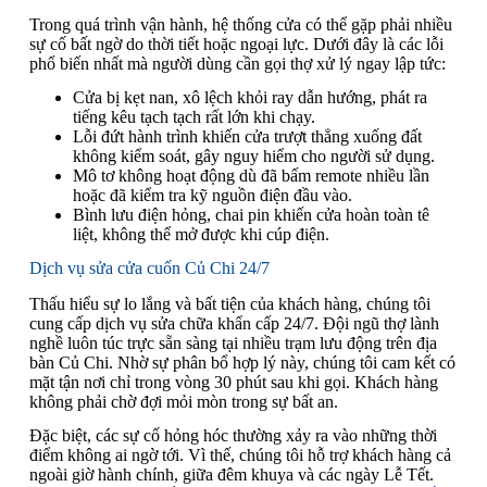
Trong quá trình vận hành, hệ thống cửa có thể gặp phải nhiều
sự cố bất ngờ do thời tiết hoặc ngoại lực. Dưới đây là các lỗi
phổ biến nhất mà người dùng cần gọi thợ xử lý ngay lập tức:
Cửa bị kẹt nan, xô lệch khỏi ray dẫn hướng, phát ra
tiếng kêu tạch tạch rất lớn khi chạy.
Lỗi đứt hành trình khiến cửa trượt thẳng xuống đất
không kiểm soát, gây nguy hiểm cho người sử dụng.
Mô tơ không hoạt động dù đã bấm remote nhiều lần
hoặc đã kiểm tra kỹ nguồn điện đầu vào.
Bình lưu điện hỏng, chai pin khiến cửa hoàn toàn tê
liệt, không thể mở được khi cúp điện.
Dịch vụ sửa cửa cuốn Củ Chi 24/7
Thấu hiểu sự lo lắng và bất tiện của khách hàng, chúng tôi
cung cấp dịch vụ sửa chữa khẩn cấp 24/7. Đội ngũ thợ lành
nghề luôn túc trực sẵn sàng tại nhiều trạm lưu động trên địa
bàn Củ Chi. Nhờ sự phân bổ hợp lý này, chúng tôi cam kết có
mặt tận nơi chỉ trong vòng 30 phút sau khi gọi. Khách hàng
không phải chờ đợi mỏi mòn trong sự bất an.
Đặc biệt, các sự cố hỏng hóc thường xảy ra vào những thời
điểm không ai ngờ tới. Vì thế, chúng tôi hỗ trợ khách hàng cả
ngoài giờ hành chính, giữa đêm khuya và các ngày Lễ Tết.