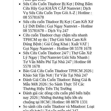
Sửa Cửa Cuốn Titadoor Bị Kẹt | Đừng Bấm
Cửa Hãy Gọi KHẨN CẤP Namviet | Dịch
Vụ Sửa Cửa Cuốn Trọn Gói A-Z | Hotline :
08 55781678
Sửa cửa cuốn Titadoor Bị Kẹt | Cam Kết Xử
Lý Dứt Điểm | Gọi Ngay Namviet – Hotline
08 55781678 – Dịch Vụ 247
Cửa cuốn Titadoor chạy chậm sửa nhanh
TPHCM uy tín | Thợ Giỏi Sửa Cam Kết
Đúng Bệnh | Giá Công Khai | Xuất VAT |
Gọi Ngay Namviet – Hotline 08 5578 1678
Sửa Cửa Cuốn Titadoor 24/7 | Thợ Gần Xử
Lý Ngay | Thợ Namviet Giỏi Sửa Nhanh |
Tư Vấn Miễn Phí Tại Nhà 247 | Hotline 08
5578 1678
Báo Giá Cửa Cuốn Titadoor TPHCM 2026 |
Khảo Sát Tận Nơi | Tư Vấn Tại Nhà 247
Đánh Giá Cửa Cuốn Titadoor: Bảng Giá &
Mẫu Mới 2026 | So Sánh Thực Tế Các
Thương Hiệu Trên Thị Trường
Đánh giá các dòng cửa cuốn phổ biến hiện
nay 2026 | Những thương hiệu lớn ưu
chuộng tại HCM | Hotline: 08 8878 1331
So sánh cửa cuốn Titadoor và Mitadoor: Loại
nào tốt hơn? | Tư vấn miễn phí 247 –