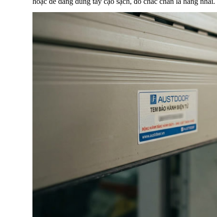
hoặc dễ dàng dùng tay cạo sạch, đó chắc chắn là hàng nhái.