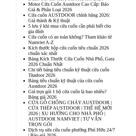
Motor Cửa Cuốn Austdoor Cao Cấp: Báo
Giá & Phân Loại 2026
Cửa cuốn AUSTDOOR chính hãng 2026:
Giá thành & Kỹ thuật
5 lưu ý khi mua cửa cuốn cần phải biết cho
gia đình
Cửa cuốn có an toàn không? Tham khảo từ
Namviet A-Z
Kích thước hộp cửa cuốn tiêu chuẩn 2026
chuẩn xác nhất
Bảng Kích Thước Cửa Cuốn Nhà Phố, Gara
2026 Chuẩn Nhất
Chi tiết bảng tiêu chuẩn kỹ thuật cửa cuốn
Titadoor 2026
Bảng tiêu chuẩn kỹ thuật của cửa cuốn
Austdoor 2026
Giá trọn gói 1 bộ cửa cuốn là bao nhiêu?
Bảng giá 2026
CỬA GỖ CHỐNG CHÁY AUSTDOOR |
CỬA THÉP AUSTDOOR | THẾ HỆ MỚI
2026 | XU HƯỚNG CHO NHÀ PHỐ |
AUSTDOOR NAMVIET | TƯ VẤN
TRỌN GÓI
Dịch vụ sửa cửa cuốn phường Phú Hữu 24/7
| Báo giá 2026