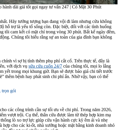
hành dài giá tốt gọi ngay tư vấn 247 | Có Mặt 30 Phút
 nhất. Hãy tưởng tượng bạn đang vội đi làm nhưng cửa không
ộ hỗ trợ là yếu tố sống còn. Đặc biệt, đối với các tình huống
ng tôi cam kết có mặt chỉ trong vòng 30 phút. Bất kể ngày đêm,
t động. Chúng tôi hiểu rằng sự an toàn của gia đình bạn không
hính vì sợ bị tính thêm phụ phí cắt cổ. Trên thực tế, đây là
iên, với dịch vụ
sửa cửa cuốn 24/7
của chúng tôi, mọi lo lắng
m yết trong mọi khung giờ. Bạn sẽ được báo giá chi tiết trước
vẽ” thêm bệnh hay phát sinh chi phí ẩn. Nhờ vậy, bạn có thể
trọn gói
ho các công trình cần sự tối ưu về chi phí. Trong năm 2026,
iểm vượt trội. Cụ thể, thân cửa được làm từ thép hợp kim mạ
thống lò xo trợ lực giúp cửa vận hành cực kỳ êm ái và nhẹ
hù hợp cho các ki-ốt, nhà xưởng hoặc mặt bằng kinh doanh nhỏ