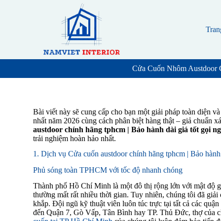
S
k
i
Tran
p
t
o
c
Cửa Cuốn Nhôm Austdoor C
o
n
t
e
n
Bài viết này sẽ cung cấp cho bạn một giải pháp toàn diện và
t
nhất năm 2026 cùng cách phân biệt hàng thật – giả chuẩn x
austdoor chính hãng tphcm | Bảo hành dài giá tốt gọi n
trải nghiệm hoàn hảo nhất.
1. Dịch vụ Cửa cuốn austdoor chính hãng tphcm | Bảo hành d
Phủ sóng toàn TPHCM với tốc độ nhanh chóng
Thành phố Hồ Chí Minh là một đô thị rộng lớn với mật độ gi
thường mất rất nhiều thời gian. Tuy nhiên, chúng tôi đã giải
khắp. Đội ngũ kỹ thuật viên luôn túc trực tại tất cả các q
đến Quận 7, Gò Vấp, Tân Bình hay TP. Thủ Đức, thợ của c