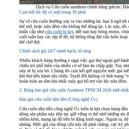
Dịch vụ Cửa cuốn austdoor chính hãng tphcm | Bảo 
Cam kết tốc độ có mặt trong 30 phút
Sự cố cửa cuốn thường xảy ra vào những lúc bạn ít ngờ tới
thể mở, hoặc nửa đêm cửa không thể đóng lại. Lúc này, tốc đ
khẩn cấp như
cửa cuốn bị kẹt
, đứt nan hay hỏng motor, chú
cuối tuần hay các dịp lễ tết, hệ thống tổng đài vẫn luôn hoạ
thể chờ đợi.
Chính sách giá 24/7 minh bạch, rõ ràng
Nhiều khách hàng thường e ngại việc gọi thợ ngoài giờ hành c
chiêu trò phổ biến của nhiều cơ sở làm ăn chộp giật. Tuy nh
này sẽ bị xóa bỏ. Chúng tôi cam kết giữ nguyên mức giá niê
khi thợ tiến hành sửa chữa. Tuyệt đối không có tình trạng “
hoàn toàn an tâm khi nhấc máy gọi hỗ trợ vào lúc nửa đêm.
2. Bảng báo giá cửa cuốn Austdoor TPHCM 2026 mới nhất, 
Báo giá cửa cuốn tấm liền (Công nghệ Úc)
Cửa cuốn tấm liền công nghệ Úc luôn là lựa chọn hàng đầu c
dòng sản phẩm này tiếp tục giữ vững vị thế nhờ những ưu đ
nhôm kẽm, mang lại độ bền bỉ đáng kinh ngạc. Ngoài ra, hệ 
nhàng. Mức giá của dòng cửa này rất phải chăng, cực kỳ p