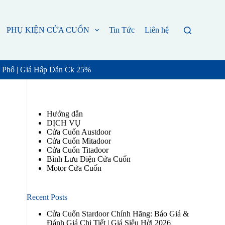
PHỤ KIỆN CỬA CUỐN
Tin Tức
Liên hệ
 Phố | Giá Hấp Dẫn Ck 25%
Hướng dẫn
DỊCH VỤ
Cửa Cuốn Austdoor
Cửa Cuốn Mitadoor
Cửa Cuốn Titadoor
Bình Lưu Điện Cửa Cuốn
Motor Cửa Cuốn
Recent Posts
Cửa Cuốn Stardoor Chính Hãng: Báo Giá &
Đánh Giá Chi Tiết | Giá Siêu Hời 2026