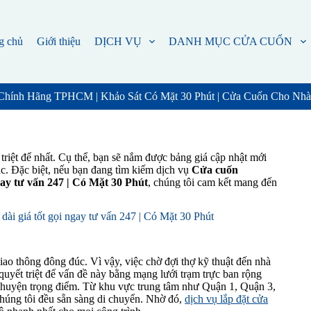
g chủ
Giới thiệu
DỊCH VỤ
DANH MỤC CỬA CUỐN
hính Hãng TPHCM | Khảo Sát Có Mặt 30 Phút | Cửa Cuốn Cho Nhà
 triệt để nhất. Cụ thể, bạn sẽ nắm được bảng giá cập nhật mới
ác. Đặc biệt, nếu bạn đang tìm kiếm dịch vụ
Cửa cuốn
gay tư vấn 247 | Có Mặt 30 Phút
, chúng tôi cam kết mang đến
ài giá tốt gọi ngay tư vấn 247 | Có Mặt 30 Phút
ao thông đông đúc. Vì vậy, việc chờ đợi thợ kỹ thuật đến nhà
 quyết triệt để vấn đề này bằng mạng lưới trạm trực ban rộng
uận huyện trọng điểm. Từ khu vực trung tâm như Quận 1, Quận 3,
húng tôi đều sẵn sàng di chuyển. Nhờ đó,
dịch vụ lắp đặt cửa