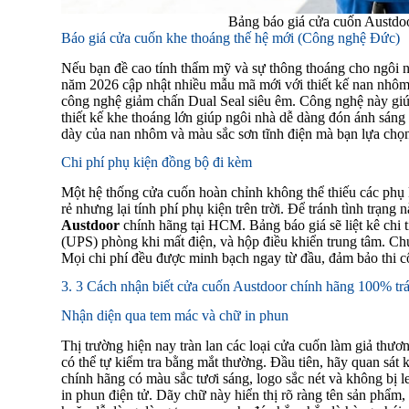
Bảng báo giá cửa cuốn Austdo
Báo giá cửa cuốn khe thoáng thế hệ mới (Công nghệ Đức)
Nếu bạn đề cao tính thẩm mỹ và sự thông thoáng cho ngôi 
năm 2026 cập nhật nhiều mẫu mã mới với thiết kế nan nhôm 
công nghệ giảm chấn Dual Seal siêu êm. Công nghệ này giúp
thiết kế khe thoáng lớn giúp ngôi nhà dễ dàng đón ánh sáng
dày của nan nhôm và màu sắc sơn tĩnh điện mà bạn lựa chọ
Chi phí phụ kiện đồng bộ đi kèm
Một hệ thống cửa cuốn hoàn chỉnh không thể thiếu các phụ k
rẻ nhưng lại tính phí phụ kiện trên trời. Để tránh tình trạng
Austdoor
chính hãng tại HCM. Bảng báo giá sẽ liệt kê chi 
(UPS) phòng khi mất điện, và hộp điều khiển trung tâm. C
Mọi chi phí đều được minh bạch ngay từ đầu, đảm bảo thi cô
3. 3 Cách nhận biết cửa cuốn Austdoor chính hãng 100% tr
Nhận diện qua tem mác và chữ in phun
Thị trường hiện nay tràn lan các loại cửa cuốn làm giả thươ
có thể tự kiểm tra bằng mắt thường. Đầu tiên, hãy quan sá
chính hãng có màu sắc tươi sáng, logo sắc nét và không bị 
in phun điện tử. Dãy chữ này hiển thị rõ ràng tên sản phẩm, 