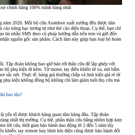
oor chính hãng 100% tránh hàng nhái
ong năm 2026. Mỗi bộ cửa Austdoor xuất xưởng đều được dán
 cào tráng bạc tương tự như thẻ cào điện thoại. Cụ thể, bạn chỉ
oạn tin nhắn SMS theo cú pháp hướng dẫn trên tem và gửi đến
ác nhận nguồn gốc sản phẩm. Cách làm này giúp bạn loại bỏ hoàn
đối. Tập đoàn không bao giờ bán rời thân cửa để lắp ghép với
oàn bộ phụ kiện đi kèm. Từ motor, tay điều khiển từ xa, nút bấm
 sắc nét. Thực tế, hàng giả thường chắp vá linh kiện giá rẻ từ
ng phụ kiện không đồng bộ không chỉ làm giảm tuổi thọ cửa mà
ài bao lâu?
nh là yếu tố được khách hàng quan tâm hàng đầu. Tập đoàn
 ràng nhất thị trường. Cụ thể, phần thân cửa bằng nhôm hợp kim
or tời cửa, thời gian bảo hành dao động từ 2 đến 5 năm tùy
ều khiển, tay remote hay bình lưu điện cũng được bảo hành đổi