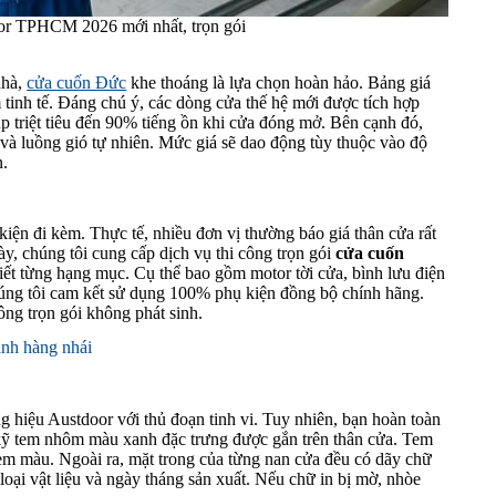
or TPHCM 2026 mới nhất, trọn gói
nhà,
cửa cuốn Đức
khe thoáng là lựa chọn hoàn hảo. Bảng giá
tinh tế. Đáng chú ý, các dòng cửa thế hệ mới được tích hợp
 triệt tiêu đến 90% tiếng ồn khi cửa đóng mở. Bên cạnh đó,
 và luồng gió tự nhiên. Mức giá sẽ dao động tùy thuộc vào độ
n.
iện đi kèm. Thực tế, nhiều đơn vị thường báo giá thân cửa rất
 này, chúng tôi cung cấp dịch vụ thi công trọn gói
cửa cuốn
tiết từng hạng mục. Cụ thể bao gồm motor tời cửa, bình lưu điện
húng tôi cam kết sử dụng 100% phụ kiện đồng bộ chính hãng.
ng trọn gói không phát sinh.
ánh hàng nhái
ng hiệu Austdoor với thủ đoạn tinh vi. Tuy nhiên, bạn hoàn toàn
t kỹ tem nhôm màu xanh đặc trưng được gắn trên thân cửa. Tem
lem màu. Ngoài ra, mặt trong của từng nan cửa đều có dãy chữ
loại vật liệu và ngày tháng sản xuất. Nếu chữ in bị mờ, nhòe