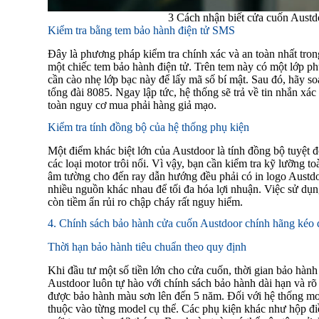
3 Cách nhận biết cửa cuốn Austd
Kiểm tra bằng tem bảo hành điện tử SMS
Đây là phương pháp kiểm tra chính xác và an toàn nhất tr
một chiếc tem bảo hành điện tử. Trên tem này có một lớp phủ
cần cào nhẹ lớp bạc này để lấy mã số bí mật. Sau đó, hãy s
tổng đài 8085. Ngay lập tức, hệ thống sẽ trả về tin nhắn x
toàn nguy cơ mua phải hàng giả mạo.
Kiểm tra tính đồng bộ của hệ thống phụ kiện
Một điểm khác biệt lớn của Austdoor là tính đồng bộ tuyệt 
các loại motor trôi nổi. Vì vậy, bạn cần kiểm tra kỹ lưỡng t
âm tường cho đến ray dẫn hướng đều phải có in logo Austdoor
nhiều nguồn khác nhau để tối đa hóa lợi nhuận. Việc sử dụ
còn tiềm ẩn rủi ro chập cháy rất nguy hiểm.
4. Chính sách bảo hành cửa cuốn Austdoor chính hãng kéo d
Thời hạn bảo hành tiêu chuẩn theo quy định
Khi đầu tư một số tiền lớn cho cửa cuốn, thời gian bảo hà
Austdoor luôn tự hào với chính sách bảo hành dài hạn và rõ
được bảo hành màu sơn lên đến 5 năm. Đối với hệ thống mot
thuộc vào từng model cụ thể. Các phụ kiện khác như hộp đi