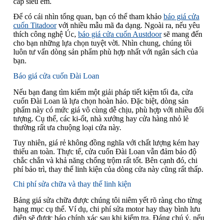
cấp siêu êm.
Để có cái nhìn tổng quan, bạn có thể tham khảo
báo giá cửa
cuốn Titadoor
với nhiều mẫu mã đa dạng. Ngoài ra, nếu yêu
thích công nghệ Úc,
báo giá cửa cuốn Austdoor
sẽ mang đến
cho bạn những lựa chọn tuyệt vời. Nhìn chung, chúng tôi
luôn tư vấn dòng sản phẩm phù hợp nhất với ngân sách của
bạn.
Báo giá cửa cuốn Đài Loan
Nếu bạn đang tìm kiếm một giải pháp tiết kiệm tối đa, cửa
cuốn Đài Loan là lựa chọn hoàn hảo. Đặc biệt, dòng sản
phẩm này có mức giá vô cùng dễ chịu, phù hợp với nhiều đối
tượng. Cụ thể, các ki-ốt, nhà xưởng hay cửa hàng nhỏ lẻ
thường rất ưa chuộng loại cửa này.
Tuy nhiên, giá rẻ không đồng nghĩa với chất lượng kém hay
thiếu an toàn. Thực tế, cửa cuốn Đài Loan vẫn đảm bảo độ
chắc chắn và khả năng chống trộm rất tốt. Bên cạnh đó, chi
phí bảo trì, thay thế linh kiện của dòng cửa này cũng rất thấp.
Chi phí sửa chữa và thay thế linh kiện
Bảng giá sửa chữa được chúng tôi niêm yết rõ ràng cho từng
hạng mục cụ thể. Ví dụ, chi phí sửa motor hay thay bình lưu
điện sẽ được báo chính xác sau khi kiểm tra. Đáng chú ý, nếu