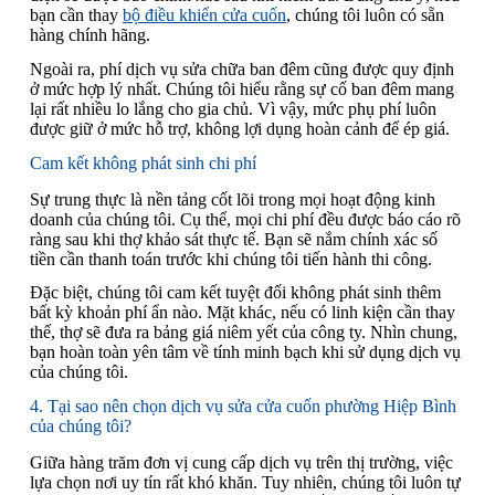
bạn cần thay
bộ điều khiển cửa cuốn
, chúng tôi luôn có sẵn
hàng chính hãng.
Ngoài ra, phí dịch vụ sửa chữa ban đêm cũng được quy định
ở mức hợp lý nhất. Chúng tôi hiểu rằng sự cố ban đêm mang
lại rất nhiều lo lắng cho gia chủ. Vì vậy, mức phụ phí luôn
được giữ ở mức hỗ trợ, không lợi dụng hoàn cảnh để ép giá.
Cam kết không phát sinh chi phí
Sự trung thực là nền tảng cốt lõi trong mọi hoạt động kinh
doanh của chúng tôi. Cụ thể, mọi chi phí đều được báo cáo rõ
ràng sau khi thợ khảo sát thực tế. Bạn sẽ nắm chính xác số
tiền cần thanh toán trước khi chúng tôi tiến hành thi công.
Đặc biệt, chúng tôi cam kết tuyệt đối không phát sinh thêm
bất kỳ khoản phí ẩn nào. Mặt khác, nếu có linh kiện cần thay
thế, thợ sẽ đưa ra bảng giá niêm yết của công ty. Nhìn chung,
bạn hoàn toàn yên tâm về tính minh bạch khi sử dụng dịch vụ
của chúng tôi.
4. Tại sao nên chọn dịch vụ sửa cửa cuốn phường Hiệp Bình
của chúng tôi?
Giữa hàng trăm đơn vị cung cấp dịch vụ trên thị trường, việc
lựa chọn nơi uy tín rất khó khăn. Tuy nhiên, chúng tôi luôn tự