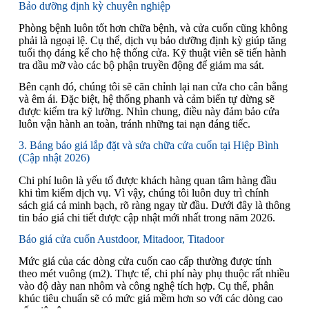
Bảo dưỡng định kỳ chuyên nghiệp
Phòng bệnh luôn tốt hơn chữa bệnh, và cửa cuốn cũng không
phải là ngoại lệ. Cụ thể, dịch vụ bảo dưỡng định kỳ giúp tăng
tuổi thọ đáng kể cho hệ thống cửa. Kỹ thuật viên sẽ tiến hành
tra dầu mỡ vào các bộ phận truyền động để giảm ma sát.
Bên cạnh đó, chúng tôi sẽ căn chỉnh lại nan cửa cho cân bằng
và êm ái. Đặc biệt, hệ thống phanh và cảm biến tự dừng sẽ
được kiểm tra kỹ lưỡng. Nhìn chung, điều này đảm bảo cửa
luôn vận hành an toàn, tránh những tai nạn đáng tiếc.
3. Bảng báo giá lắp đặt và sửa chữa cửa cuốn tại Hiệp Bình
(Cập nhật 2026)
Chi phí luôn là yếu tố được khách hàng quan tâm hàng đầu
khi tìm kiếm dịch vụ. Vì vậy, chúng tôi luôn duy trì chính
sách giá cả minh bạch, rõ ràng ngay từ đầu. Dưới đây là thông
tin báo giá chi tiết được cập nhật mới nhất trong năm 2026.
Báo giá cửa cuốn Austdoor, Mitadoor, Titadoor
Mức giá của các dòng cửa cuốn cao cấp thường được tính
theo mét vuông (m2). Thực tế, chi phí này phụ thuộc rất nhiều
vào độ dày nan nhôm và công nghệ tích hợp. Cụ thể, phân
khúc tiêu chuẩn sẽ có mức giá mềm hơn so với các dòng cao