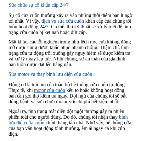
Sửa chữa sự cố khẩn cấp 24/7
Sự cố cửa cuốn thường xảy ra vào những thời điểm bạn ít ngờ
tới nhất. Vì vậy,
dịch vụ sửa cửa cuốn
khẩn cấp của chúng tôi
luôn hoạt động 24/7. Cụ thể, thợ kỹ thuật sẽ xử lý triệt để tình
trạng cửa cuốn bị kẹt nan hoặc đứt cáp.
Mặt khác, các lỗi nghiêm trọng như lệch ray, cửa không đóng
mở được cũng được khắc phục nhanh chóng. Thậm chí, tình
trạng cửa tự động trôi xuống gây nguy hiểm sẽ được kiểm tra
và xử lý ngay lập tức. Nhìn chung, sự an toàn của gia đình
bạn luôn được đặt lên hàng đầu.
Sửa motor và thay bình lưu điện cửa cuốn
Động cơ là trái tim của toàn bộ hệ thống cửa cuốn tự động.
Thực tế, khi
motor cửa cuốn
kêu to hoặc không hoạt động,
bạn cần gọi thợ kiểm tra ngay. Đội ngũ của chúng tôi sẽ bắt
đúng bệnh và sửa chữa motor với chi phí tiết kiệm nhất.
Ngoài ra, tình trạng mất điện đột ngột thường gây ra nhiều
phiền toái cho người dùng. Do đó, chúng tôi nhận thay
bình
lưu điện cửa cuốn
chính hãng tận nhà. Nhờ vậy, hệ thống cửa
của bạn vẫn hoạt động bình thường, êm ái ngay cả khi cúp
điện.