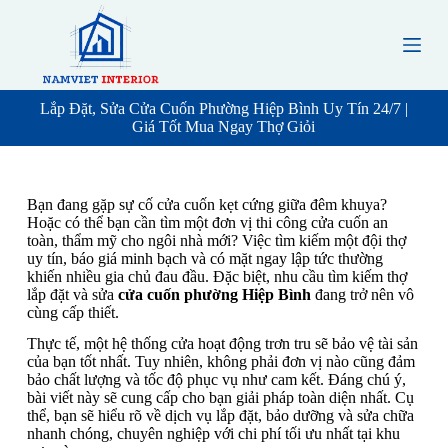
S
k
i
p
t
o
Lắp Đặt, Sửa Cửa Cuốn Phường Hiệp Bình Uy Tín 24/7 |
c
Giá Tốt Mua Ngay Thợ Giỏi
o
n
t
e
Bạn đang gặp sự cố cửa cuốn kẹt cứng giữa đêm khuya?
n
Hoặc có thể bạn cần tìm một đơn vị thi công cửa cuốn an
t
toàn, thẩm mỹ cho ngôi nhà mới? Việc tìm kiếm một đội thợ
uy tín, báo giá minh bạch và có mặt ngay lập tức thường
khiến nhiều gia chủ đau đầu. Đặc biệt, nhu cầu tìm kiếm thợ
lắp đặt và sửa
cửa cuốn phường Hiệp Bình
đang trở nên vô
cùng cấp thiết.
Thực tế, một hệ thống cửa hoạt động trơn tru sẽ bảo vệ tài sản
của bạn tốt nhất. Tuy nhiên, không phải đơn vị nào cũng đảm
bảo chất lượng và tốc độ phục vụ như cam kết. Đáng chú ý,
bài viết này sẽ cung cấp cho bạn giải pháp toàn diện nhất. Cụ
thể, bạn sẽ hiểu rõ về dịch vụ lắp đặt, bảo dưỡng và sửa chữa
nhanh chóng, chuyên nghiệp với chi phí tối ưu nhất tại khu