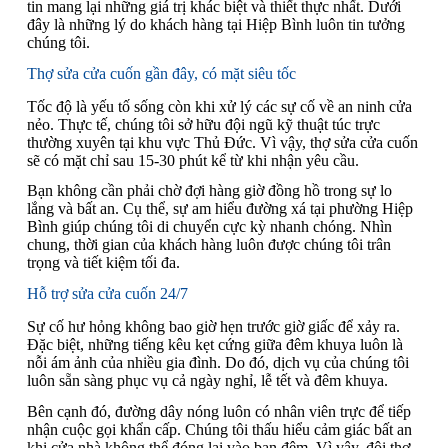
tin mang lại những giá trị khác biệt và thiết thực nhất. Dưới
đây là những lý do khách hàng tại Hiệp Bình luôn tin tưởng
chúng tôi.
Thợ sửa cửa cuốn gần đây, có mặt siêu tốc
Tốc độ là yếu tố sống còn khi xử lý các sự cố về an ninh cửa
nẻo. Thực tế, chúng tôi sở hữu đội ngũ kỹ thuật túc trực
thường xuyên tại khu vực Thủ Đức. Vì vậy, thợ sửa cửa cuốn
sẽ có mặt chỉ sau 15-30 phút kể từ khi nhận yêu cầu.
Bạn không cần phải chờ đợi hàng giờ đồng hồ trong sự lo
lắng và bất an. Cụ thể, sự am hiểu đường xá tại phường Hiệp
Bình giúp chúng tôi di chuyển cực kỳ nhanh chóng. Nhìn
chung, thời gian của khách hàng luôn được chúng tôi trân
trọng và tiết kiệm tối đa.
Hỗ trợ sửa cửa cuốn 24/7
Sự cố hư hỏng không bao giờ hẹn trước giờ giấc để xảy ra.
Đặc biệt, những tiếng kêu kẹt cứng giữa đêm khuya luôn là
nỗi ám ảnh của nhiều gia đình. Do đó, dịch vụ của chúng tôi
luôn sẵn sàng phục vụ cả ngày nghỉ, lễ tết và đêm khuya.
Bên cạnh đó, đường dây nóng luôn có nhân viên trực để tiếp
nhận cuộc gọi khẩn cấp. Chúng tôi thấu hiểu cảm giác bất an
khi cửa nhà không thể đóng lại vào ban đêm. Vì vậy, đội thợ