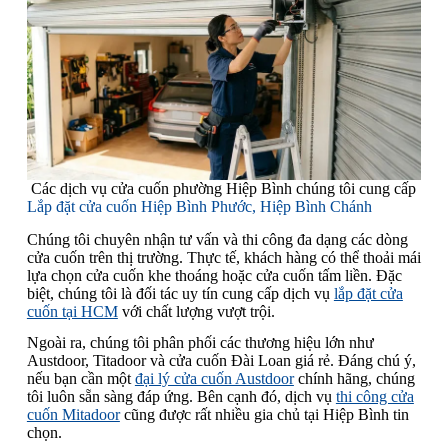
Các dịch vụ cửa cuốn phường Hiệp Bình chúng tôi cung cấp
Lắp đặt cửa cuốn Hiệp Bình Phước, Hiệp Bình Chánh
Chúng tôi chuyên nhận tư vấn và thi công đa dạng các dòng
cửa cuốn trên thị trường. Thực tế, khách hàng có thể thoải mái
lựa chọn cửa cuốn khe thoáng hoặc cửa cuốn tấm liền. Đặc
biệt, chúng tôi là đối tác uy tín cung cấp dịch vụ
lắp đặt cửa
cuốn tại HCM
với chất lượng vượt trội.
Ngoài ra, chúng tôi phân phối các thương hiệu lớn như
Austdoor, Titadoor và cửa cuốn Đài Loan giá rẻ. Đáng chú ý,
nếu bạn cần một
đại lý cửa cuốn Austdoor
chính hãng, chúng
tôi luôn sẵn sàng đáp ứng. Bên cạnh đó, dịch vụ
thi công cửa
cuốn Mitadoor
cũng được rất nhiều gia chủ tại Hiệp Bình tin
chọn.