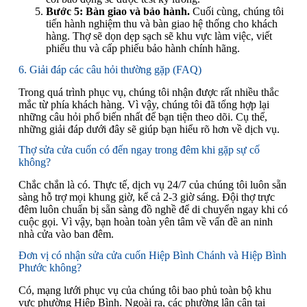
Bước 5: Bàn giao và bảo hành.
Cuối cùng, chúng tôi
tiến hành nghiệm thu và bàn giao hệ thống cho khách
hàng. Thợ sẽ dọn dẹp sạch sẽ khu vực làm việc, viết
phiếu thu và cấp phiếu bảo hành chính hãng.
6. Giải đáp các câu hỏi thường gặp (FAQ)
Trong quá trình phục vụ, chúng tôi nhận được rất nhiều thắc
mắc từ phía khách hàng. Vì vậy, chúng tôi đã tổng hợp lại
những câu hỏi phổ biến nhất để bạn tiện theo dõi. Cụ thể,
những giải đáp dưới đây sẽ giúp bạn hiểu rõ hơn về dịch vụ.
Thợ sửa cửa cuốn có đến ngay trong đêm khi gặp sự cố
không?
Chắc chắn là có. Thực tế, dịch vụ 24/7 của chúng tôi luôn sẵn
sàng hỗ trợ mọi khung giờ, kể cả 2-3 giờ sáng. Đội thợ trực
đêm luôn chuẩn bị sẵn sàng đồ nghề để di chuyển ngay khi có
cuộc gọi. Vì vậy, bạn hoàn toàn yên tâm về vấn đề an ninh
nhà cửa vào ban đêm.
Đơn vị có nhận sửa cửa cuốn Hiệp Bình Chánh và Hiệp Bình
Phước không?
Có, mạng lưới phục vụ của chúng tôi bao phủ toàn bộ khu
vực phường Hiệp Bình. Ngoài ra, các phường lân cận tại