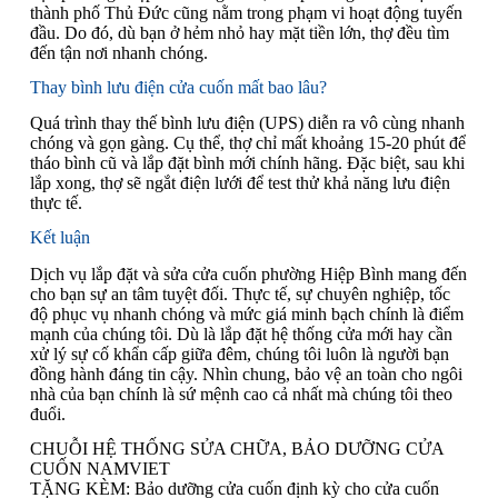
thành phố Thủ Đức cũng nằm trong phạm vi hoạt động tuyến
đầu. Do đó, dù bạn ở hẻm nhỏ hay mặt tiền lớn, thợ đều tìm
đến tận nơi nhanh chóng.
Thay bình lưu điện cửa cuốn mất bao lâu?
Quá trình thay thế bình lưu điện (UPS) diễn ra vô cùng nhanh
chóng và gọn gàng. Cụ thể, thợ chỉ mất khoảng 15-20 phút để
tháo bình cũ và lắp đặt bình mới chính hãng. Đặc biệt, sau khi
lắp xong, thợ sẽ ngắt điện lưới để test thử khả năng lưu điện
thực tế.
Kết luận
Dịch vụ lắp đặt và sửa cửa cuốn phường Hiệp Bình mang đến
cho bạn sự an tâm tuyệt đối. Thực tế, sự chuyên nghiệp, tốc
độ phục vụ nhanh chóng và mức giá minh bạch chính là điểm
mạnh của chúng tôi. Dù là lắp đặt hệ thống cửa mới hay cần
xử lý sự cố khẩn cấp giữa đêm, chúng tôi luôn là người bạn
đồng hành đáng tin cậy. Nhìn chung, bảo vệ an toàn cho ngôi
nhà của bạn chính là sứ mệnh cao cả nhất mà chúng tôi theo
đuổi.
CHUỖI HỆ THỐNG SỬA CHỮA, BẢO DƯỠNG CỬA
CUỐN NAMVIET
TẶNG KÈM: Bảo dưỡng cửa cuốn định kỳ cho cửa cuốn