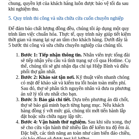
chung, quyền lợi của khách hàng luôn được bảo vệ tối đa sau
khi nghiệm thu.
5. Quy trình thi công và sửa chữa cửa cuốn chuyên nghiệp
Để đảm bảo chất lượng đồng đều, chúng tôi áp dụng một quy
trình làm việc chuẩn hóa. Thực tế, quy trình này giúp tiết kiệm
thời gian và mang lại sự an tâm cho khách hàng. Dưới đây là
5 bước thi công và sửa chữa chuyên nghiệp của chúng tôi.
Bước 1: Tiếp nhận thông tin.
Nhân viên trực tổng đài
sẽ tiếp nhận yêu cầu và tình trạng sự cố qua Hotline. Cụ
thể, chúng tôi sẽ ghi nhận địa chỉ tại Hiệp Bình và điều
phối thợ gần nhất.
Bước 2: Khảo sát tận nơi.
Kỹ thuật viên nhanh chóng
có mặt để khảo sát và kiểm tra lỗi hoàn toàn miễn phí.
Sau đó, thợ sẽ phân tích nguyên nhân và đưa ra phương
án xử lý tối ưu nhất cho bạn.
Bước 3: Báo giá chi tiết.
Dựa trên phương án đã chốt,
thợ sẽ báo giá minh bạch từng hạng mục. Nếu khách
hàng đồng ý với mức giá, chúng tôi mới tiến hành lắp
đặt hoặc sửa chữa ngay lập tức.
Bước 4: Vận hành thử nghiệm.
Sau khi sửa xong, thợ
sẽ cho cửa vận hành thử nhiều lần để kiểm tra độ êm ái.
Đặc biệt, các tính năng an toàn như cảm biến đảo chiều,
còi báo động sẽ được test kỹ lưỡng.