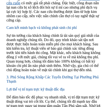
cửa cuốn
có mức giá rất phải chăng. Đặc biệt, công đoạn nắn
lại nan cửa bị xô lệch đòi hỏi sự tỉ mỉ cao nhưng phí dịch vụ
lại cực kỳ hợp lý. Các nan cửa thường được làm từ hợp kim
nhôm cao cấp, nên việc nắn chỉnh cần thợ có tay nghề thật sự
cứng cáp.
Cam kết minh bạch và không phát sinh chi phí
Sự tin tưởng của khách hàng chính là tài sản quý giá nhất của
doanh nghiệp chúng tôi. Do đó, quy trình khảo sát tận nơi
được thực hiện hoàn toàn miễn phí cho mọi khách hàng. Sau
khi kiểm tra, kỹ thuật viên sẽ báo giá chính xác từng đồng
trước khi tiến hành thi công. Mặt khác, nếu khách hàng không
đồng ý với mức giá, chúng tôi vui vẻ ra về mà không thu phí.
Quan trọng hơn, chúng tôi đảm bảo 100% không có bất kỳ
khoản chi phí ẩn nào phát sinh thêm. Nhờ vậy, gia chủ có thể
chủ động hoàn toàn về mặt tài chính khi gọi thợ đến nhà.
3. Phủ Sóng Rộng Khắp Các Tuyến Đường Tại Phường Phú
Thạnh
Lợi thế vị trí trạm trực kỹ thuật đắc địa
Để đảm bảo tốc độ phục vụ nhanh nhất, vị trí đặt trạm trực kỹ
thuật đóng vai trò cốt lõi. Cụ thể, chúng tôi đã mạnh tay đầu
tư trạm trực ngay tại trung tâm quận Tân Phú sầm uất. Nhờ lợi