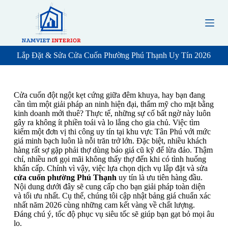
S
k
i
p
t
o
Lắp Đặt & Sửa Cửa Cuốn Phường Phú Thạnh Uy Tín 2026
c
o
n
t
Cửa cuốn đột ngột kẹt cứng giữa đêm khuya, hay bạn đang
e
cần tìm một giải pháp an ninh hiện đại, thẩm mỹ cho mặt bằng
n
kinh doanh mới thuê? Thực tế, những sự cố bất ngờ này luôn
t
gây ra không ít phiền toái và lo lắng cho gia chủ. Việc tìm
kiếm một đơn vị thi công uy tín tại khu vực Tân Phú với mức
giá minh bạch luôn là nỗi trăn trở lớn. Đặc biệt, nhiều khách
hàng rất sợ gặp phải thợ dùng báo giá cũ kỹ để lừa đảo. Thậm
chí, nhiều nơi gọi mãi không thấy thợ đến khi có tình huống
khẩn cấp. Chính vì vậy, việc lựa chọn dịch vụ lắp đặt và sửa
cửa cuốn phường Phú Thạnh
uy tín là ưu tiên hàng đầu.
Nội dung dưới đây sẽ cung cấp cho bạn giải pháp toàn diện
và tối ưu nhất. Cụ thể, chúng tôi cập nhật bảng giá chuẩn xác
nhất năm 2026 cùng những cam kết vàng về chất lượng.
Đáng chú ý, tốc độ phục vụ siêu tốc sẽ giúp bạn gạt bỏ mọi âu
lo.