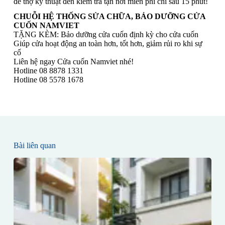
để thợ kỹ thuật đến kiểm tra tận nơi miễn phí chỉ sau 15 phút!
CHUỖI HỆ THỐNG SỬA CHỮA, BẢO DƯỠNG CỬA
CUỐN NAMVIET
TẶNG KÈM: Bảo dưỡng cửa cuốn định kỳ cho cửa cuốn
Giúp cửa hoạt động an toàn hơn, tốt hơn, giảm rủi ro khi sự
cố
Liên hệ ngay Cửa cuốn Namviet nhé!
Hotline 08 8878 1331
Hotline 08 5578 1678
Bài liên quan