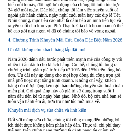
hiểu nỗi lo này, đội ngũ lưu động của chúng tôi luôn túc trực
24 giờ mỗi ngày. Đặc biệt, chúng tôi làm việc xuyên suốt cả
ngoài giờ hành chính, ngày nghỉ cuối tuần hay các dịp lễ Tết.
Nhìn chung, mục tiêu cao nhất là đảm bảo an ninh liên tục và
xuyên suốt cho khu vực Phú Thạnh. Gia chủ hoàn toàn có thể
kê cao gối ngủ ngon vì đã có chúng tôi bảo vệ vòng ngoài.
4. Chương Trình Khuyến Mãi Cửa Cuốn Đặc Biệt Năm 2026
Ưu đãi khủng cho khách hàng lắp đặt mới
Năm 2026 đánh dấu bước phát triển mạnh mẽ của công ty với
nhiều tri ân dành cho khách hàng. Cụ thể, chúng tôi tung ra
chương trình giảm giá trực tiếp từ 10% đến 15% trên tổng hóa
đơn. Ưu đãi này áp dụng cho mọi hợp đồng thi công trọn gói
nhà phố hoặc mặt bằng kinh doanh. Không chỉ vậy, khách
hàng còn được tặng kèm gói bảo dưỡng chuyên sâu hoàn toàn
miễn phí. Gói quà tặng này có giá trị sử dụng trong suốt 1
năm đầu tiên kể từ ngày bàn giao. Nhờ đó, bộ cửa nhà bạn sẽ
luôn vận hành êm ái, trơn tru như lúc mới mua về.
Khuyến mãi dịch vụ sửa chữa và linh kiện
Đối với mảng sửa chữa, chúng tôi cũng mang đến những lợi
ích thiết thực không kém phần hấp dẫn. Thực tế, chi phí thay
thế linh kiện chính hãng thường là gánh nặng tài chính với