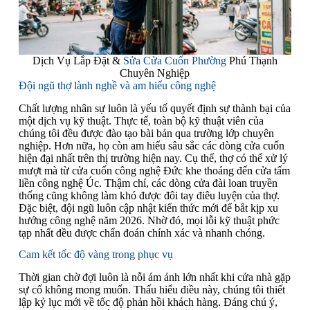
Dịch Vụ Lắp Đặt &
Sửa Cửa Cuốn Phường
Phú Thạnh
Chuyên Nghiệp
Đội ngũ thợ lành nghề và am hiểu công nghệ
Chất lượng nhân sự luôn là yếu tố quyết định sự thành bại của
một dịch vụ kỹ thuật. Thực tế, toàn bộ kỹ thuật viên của
chúng tôi đều được đào tạo bài bản qua trường lớp chuyên
nghiệp. Hơn nữa, họ còn am hiểu sâu sắc các dòng cửa cuốn
hiện đại nhất trên thị trường hiện nay. Cụ thể, thợ có thể xử lý
mượt mà từ cửa cuốn công nghệ Đức khe thoáng đến cửa tấm
liền công nghệ Úc. Thậm chí, các dòng cửa đài loan truyền
thống cũng không làm khó được đôi tay điêu luyện của thợ.
Đặc biệt, đội ngũ luôn cập nhật kiến thức mới để bắt kịp xu
hướng công nghệ năm 2026. Nhờ đó, mọi lỗi kỹ thuật phức
tạp nhất đều được chẩn đoán chính xác và nhanh chóng.
Cam kết tốc độ vàng trong phục vụ
Thời gian chờ đợi luôn là nỗi ám ảnh lớn nhất khi cửa nhà gặp
sự cố không mong muốn. Thấu hiểu điều này, chúng tôi thiết
lập kỷ lục mới về tốc độ phản hồi khách hàng. Đáng chú ý,