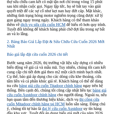
thợ sửa chữa cam kết có mặt tận nơi chỉ trong vòng 15 phút
sau khi nhận cuộc gọi. Ngay lập tức, họ sẽ bắt tay vào giải
quyết triệt để các sự cố như kẹt nan hay đứt cáp. Mặt khác,
những tình trạng hỏng motor nghiêm trọng cũng được xử lý
gọn gàng ngay trong ngày. Khách hàng có thể tham khảo
thêm về
dịch vụ sửa cửa cuốn HCM
để hiểu rõ hơn quy trình.
Tuyệt đối không để khách hàng phải chờ đợi lâu trong sự bất
an và lo lắng.
2. Bảng Báo Giá Lắp Đặt & Sửa Chữa Cửa Cuốn 2026 Mới
Nhất
Báo giá lắp đặt cửa cuốn 2026 chi tiết
Bước sang năm 2026, thị trường vật liệu xây dựng có nhiều
biến động về giá cả và mẫu mã. Tuy nhiên, chúng tôi cam kết
cung cấp chi tiết đơn giá theo m2 một cách minh bạch nhất.
Cụ thể, báo giá áp dụng cho các dòng cửa khe thoáng, cửa
tấm liền và cả phân khúc giá rẻ. Khách hàng có thể dễ dàng
tra cứu
bảng giá cửa cuốn Titadoor chính hãng
ngay trên hệ
thống. Bên cạnh đó, chúng tôi cũng cập nhật liên tục
bảng giá
cửa cuốn Austdoor chính hãng
cho người dùng. Ngoài ra, nếu
bạn quan tâm đến thương hiệu khác, dịch vụ
thi công cửa
cuốn Mitadoor chính hãng tại HCM
luôn sẵn sàng. Đáng chú
ý, chúng tôi tự hào là
đại lý cửa cuốn Austdoor
uy tín hàng
đầu khu vực. Tuyệt đối áp dụng biểu giá mới của năm 2026,