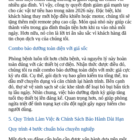
nhiều gia đình. Vì vậy, công ty quyết định giảm giá mạnh tay
cho các vật tư tiêu hao trong năm 2026 này. Đặc biệt, khi
khách hàng thay mới hộp điều khiển hoặc motor, chúng tôi sẽ
tặng thêm một remote phụ cao cấp. Món quà nhỏ này giúp các
thành viên trong gia đình thuận tiện hơn khi ra vào nhà mỗi
ngày. Hơn nữa, nó còn là lời tri ân sâu sắc vì khách hàng đã
tin chọn dịch vụ của chúng tôi.
Combo bảo dưỡng toàn diện với giá sốc
Phòng bệnh luôn tốt hơn chữa bệnh, và nguyên lý này hoàn
toàn đúng với các thiết bị cơ điện. Nhận thức được điều đó,
chúng tôi ra mắt combo bảo dưỡng toàn diện với mức giá cực
kỳ ưu đãi. Cụ thể, gói dịch vụ bao gồm kiểm tra tổng thể, tra
dầu mỡ chuyên dụng và căn chỉnh lại hành trình. Bên cạnh
đó, thợ sẽ vệ sinh sạch sẽ các khe rãnh để loại bỏ bụi bẩn tích
tụ lâu ngày. Nhìn chung, việc bảo dưỡng định kỳ giúp tăng
tuổi thọ thiết bị lên đáng kể. Quan trọng hơn, nó giúp phòng
ngừa triệt để tình trạng kẹt cửa đột ngột gây nguy hiểm cho
người dùng.
5. Quy Trình Làm Việc & Chính Sách Bảo Hành Dài Hạn
Quy trình 4 bước chuẩn hóa chuyên nghiệp
Một dịch vụ đẳng cấp luôn cần được vận hành dựa trên một