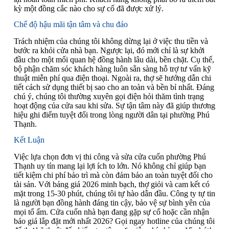
kỳ một đồng cắc nào cho sự cố đã được xử lý.
Chế độ hậu mãi tận tâm và chu đáo
Trách nhiệm của chúng tôi không dừng lại ở việc thu tiền và
bước ra khỏi cửa nhà bạn. Ngược lại, đó mới chỉ là sự khởi
đầu cho một mối quan hệ đồng hành lâu dài, bền chặt. Cụ thể,
bộ phận chăm sóc khách hàng luôn sẵn sàng hỗ trợ tư vấn kỹ
thuật miễn phí qua điện thoại. Ngoài ra, thợ sẽ hướng dẫn chi
tiết cách sử dụng thiết bị sao cho an toàn và bền bỉ nhất. Đáng
chú ý, chúng tôi thường xuyên gọi điện hỏi thăm tình trạng
hoạt động của cửa sau khi sửa. Sự tận tâm này đã giúp thương
hiệu ghi điểm tuyệt đối trong lòng người dân tại phường Phú
Thạnh.
Kết Luận
Việc lựa chọn đơn vị thi công và sửa cửa cuốn phường Phú
Thạnh uy tín mang lại lợi ích to lớn. Nó không chỉ giúp bạn
tiết kiệm chi phí bảo trì mà còn đảm bảo an toàn tuyệt đối cho
tài sản. Với bảng giá 2026 minh bạch, thợ giỏi và cam kết có
mặt trong 15-30 phút, chúng tôi tự hào dẫn đầu. Công ty tự tin
là người bạn đồng hành đáng tin cậy, bảo vệ sự bình yên của
mọi tổ ấm. Cửa cuốn nhà bạn đang gặp sự cố hoặc cần nhận
báo giá lắp đặt mới nhất 2026? Gọi ngay hotline của chúng tôi