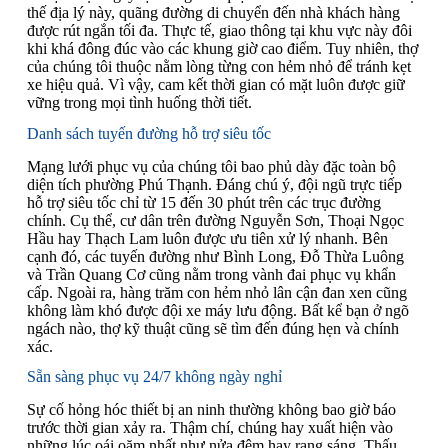
thế địa lý này, quãng đường di chuyển đến nhà khách hàng
được rút ngắn tối đa. Thực tế, giao thông tại khu vực này đôi
khi khá đông đúc vào các khung giờ cao điểm. Tuy nhiên, thợ
của chúng tôi thuộc nằm lòng từng con hẻm nhỏ để tránh kẹt
xe hiệu quả. Vì vậy, cam kết thời gian có mặt luôn được giữ
vững trong mọi tình huống thời tiết.
Danh sách tuyến đường hỗ trợ siêu tốc
Mạng lưới phục vụ của chúng tôi bao phủ dày đặc toàn bộ
diện tích phường Phú Thạnh. Đáng chú ý, đội ngũ trực tiếp
hỗ trợ siêu tốc chỉ từ 15 đến 30 phút trên các trục đường
chính. Cụ thể, cư dân trên đường Nguyễn Sơn, Thoại Ngọc
Hầu hay Thạch Lam luôn được ưu tiên xử lý nhanh. Bên
cạnh đó, các tuyến đường như Bình Long, Đỗ Thừa Luông
và Trần Quang Cơ cũng nằm trong vành đai phục vụ khẩn
cấp. Ngoài ra, hàng trăm con hẻm nhỏ lân cận đan xen cũng
không làm khó được đội xe máy lưu động. Bất kể bạn ở ngõ
ngách nào, thợ kỹ thuật cũng sẽ tìm đến đúng hẹn và chính
xác.
Sẵn sàng phục vụ 24/7 không ngày nghỉ
Sự cố hỏng hóc thiết bị an ninh thường không bao giờ báo
trước thời gian xảy ra. Thậm chí, chúng hay xuất hiện vào
những lúc oái oăm nhất như nửa đêm hay rạng sáng. Thấu