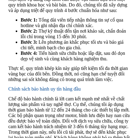
quy trình khoa học và bài bản. Do đó, chúng tôi đã xây dựng
và áp dụng triệt để quy trình 4 bước chuẩn hóa như sau:
Bước 1:
Tổng đài viên tiếp nhận thông tin sự cố qua
hotline và ghi nhận địa chỉ chính xác.
Bước 2:
Thợ kỹ thuật đến tận nơi khảo sát, chẩn đoán
lỗi chỉ trong vòng 15 đến 30 phút.
Bước 3:
Lên phương án khắc phục tối ưu và báo giá
chi tiết, minh bạch cho gia chủ.
Bước 4:
Tiến hành sửa chữa hoặc lắp đặt, sau đó dọn
dẹp vệ sinh và cùng khách hàng nghiệm thu.
Thực tế, quy trình khép kín này giúp tiết kiệm tối đa thời gian
vàng bạc của đôi bên. Đồng thời, nó cũng hạn chế tuyệt đối
những sai sót không đáng có trong quá trình làm việc.
Chính sách bảo hành uy tín hàng đầu
Chế độ bảo hành chính là lời cam kết mạnh mẽ nhất về chất
lượng sản phẩm và tay nghề thợ. Cụ thể, chúng tôi áp dụng
thời gian bảo hành từ 12 đến 24 tháng cho các thiết bị lắp mới.
Các bộ phận quan trọng như motor, bình lưu điện hay nan cửa
đều được bảo vệ toàn diện. Đối với dịch vụ sửa chữa, công ty
cam kết bảo hành trách nhiệm từ 3 đến 6 tháng tùy hạng mục.
Trong thời gian này, nếu lỗi cũ tái phát, thợ sẽ đến khắc phục
lại hoàn toàn miễn phí. Khách hàng không phải bỏ ra thêm bất