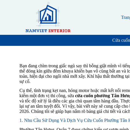
S
k
i
Tran
p
t
o
c
Cửa cuốn
o
n
t
e
n
Bạn đang chìm trong giấc ngủ say thì bỗng giật mình vì tiến
t
thể đóng kín giữa đêm khuya khiến bạn vô cùng bất an và lo
toàn, hiện đại cho ngôi nhà mới xây. Khí hậu thất thường tạ
sự cố.
Cụ thể, tình trạng kẹt nan, hỏng motor hoặc mất kết nối rem
kiếm một đơn vị thi công, sửa
cửa cuốn phường Tân Hưn
và tốc độ xử lý là điều các gia chủ quan tâm hàng đầu. Thự
lại sự an tâm tuyệt đối. Vì vậy, bài viết này sẽ cung cấp ch
2026. Chúng tôi sẽ giúp bạn nắm rõ bảng giá chi tiết và các
1. Nhu Cầu Sử Dụng Và Dịch Vụ Cửa Cuốn Phường Tân
Phường Tân Hưng, Quận 7 đang chứng kiến sự vươn mình m