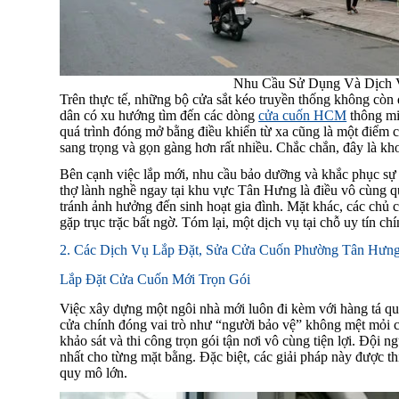
Nhu Cầu Sử Dụng Và Dịch
Trên thực tế, những bộ cửa sắt kéo truyền thống không còn 
dân có xu hướng tìm đến các dòng
cửa cuốn HCM
thông mi
quá trình đóng mở bằng điều khiển từ xa cũng là một điểm cộ
sang trọng và gọn gàng hơn rất nhiều. Chắc chắn, đây là kh
Bên cạnh việc lắp mới, nhu cầu bảo dưỡng và khắc phục sự c
thợ lành nghề ngay tại khu vực Tân Hưng là điều vô cùng qua
tránh ảnh hưởng đến sinh hoạt gia đình. Mặt khác, các chủ
gặp trục trặc bất ngờ. Tóm lại, một dịch vụ tại chỗ uy tín ch
2. Các Dịch Vụ Lắp Đặt, Sửa Cửa Cuốn Phường Tân Hưn
Lắp Đặt Cửa Cuốn Mới Trọn Gói
Việc xây dựng một ngôi nhà mới luôn đi kèm với hàng tá quy
cửa chính đóng vai trò như “người bảo vệ” không mệt mỏi c
khảo sát và thi công trọn gói tận nơi vô cùng tiện lợi. Đội 
nhất cho từng mặt bằng. Đặc biệt, các giải pháp này được th
quy mô lớn.