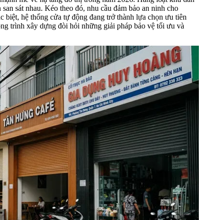
n san sát nhau. Kéo theo đó, nhu cầu đảm bảo an ninh cho
c biệt, hệ thống cửa tự động đang trở thành lựa chọn ưu tiên
ông trình xây dựng đòi hỏi những giải pháp bảo vệ tối ưu và