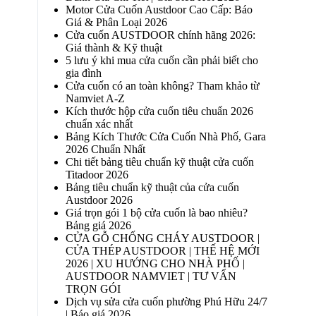
Motor Cửa Cuốn Austdoor Cao Cấp: Báo
Giá & Phân Loại 2026
Cửa cuốn AUSTDOOR chính hãng 2026:
Giá thành & Kỹ thuật
5 lưu ý khi mua cửa cuốn cần phải biết cho
gia đình
Cửa cuốn có an toàn không? Tham khảo từ
Namviet A-Z
Kích thước hộp cửa cuốn tiêu chuẩn 2026
chuẩn xác nhất
Bảng Kích Thước Cửa Cuốn Nhà Phố, Gara
2026 Chuẩn Nhất
Chi tiết bảng tiêu chuẩn kỹ thuật cửa cuốn
Titadoor 2026
Bảng tiêu chuẩn kỹ thuật của cửa cuốn
Austdoor 2026
Giá trọn gói 1 bộ cửa cuốn là bao nhiêu?
Bảng giá 2026
CỬA GỖ CHỐNG CHÁY AUSTDOOR |
CỬA THÉP AUSTDOOR | THẾ HỆ MỚI
2026 | XU HƯỚNG CHO NHÀ PHỐ |
AUSTDOOR NAMVIET | TƯ VẤN
TRỌN GÓI
Dịch vụ sửa cửa cuốn phường Phú Hữu 24/7
| Báo giá 2026