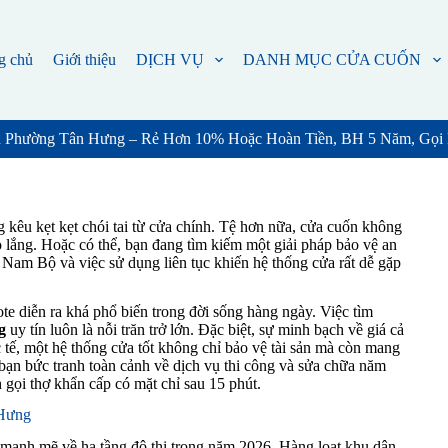
g chủ
Giới thiệu
DỊCH VỤ
DANH MỤC CỬA CUỐN
 Phường Tân Hưng – Rẻ Hơn 10% Hoặc Hoàn Tiền, BH 5 Năm, Gọi
g kêu kẹt kẹt chói tai từ cửa chính. Tệ hơn nữa, cửa cuốn không
 lắng. Hoặc có thể, bạn đang tìm kiếm một giải pháp bảo vệ an
i Nam Bộ và việc sử dụng liên tục khiến hệ thống cửa rất dễ gặp
ote diễn ra khá phổ biến trong đời sống hàng ngày. Việc tìm
g
uy tín luôn là nỗi trăn trở lớn. Đặc biệt, sự minh bạch về giá cả
c tế, một hệ thống cửa tốt không chỉ bảo vệ tài sản mà còn mang
o bạn bức tranh toàn cảnh về dịch vụ thi công và sửa chữa năm
h gọi thợ khẩn cấp có mặt chỉ sau 15 phút.
 Hưng
ạnh mẽ về hạ tầng đô thị trong năm 2026. Hàng loạt khu dân