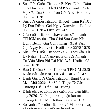
Sửa Cửa Cuốn Titadoor Bị Kẹt | Đừng Bấm
Cửa Hãy Gọi KHẨN CẤP Namviet | Dịch
Vụ Sửa Cửa Cuốn Trọn Gói A-Z | Hotline :
08 55781678
Sửa cửa cuốn Titadoor Bị Kẹt | Cam Kết Xử
Lý Dứt Điểm | Gọi Ngay Namviet – Hotline
08 55781678 – Dịch Vụ 247
Cửa cuốn Titadoor chạy chậm sửa nhanh
TPHCM uy tín | Thợ Giỏi Sửa Cam Kết
Đúng Bệnh | Giá Công Khai | Xuất VAT |
Gọi Ngay Namviet – Hotline 08 5578 1678
Sửa Cửa Cuốn Titadoor 24/7 | Thợ Gần Xử
Lý Ngay | Thợ Namviet Giỏi Sửa Nhanh |
Tư Vấn Miễn Phí Tại Nhà 247 | Hotline 08
5578 1678
Báo Giá Cửa Cuốn Titadoor TPHCM 2026 |
Khảo Sát Tận Nơi | Tư Vấn Tại Nhà 247
Đánh Giá Cửa Cuốn Titadoor: Bảng Giá &
Mẫu Mới 2026 | So Sánh Thực Tế Các
Thương Hiệu Trên Thị Trường
Đánh giá các dòng cửa cuốn phổ biến hiện
nay 2026 | Những thương hiệu lớn ưu
chuộng tại HCM | Hotline: 08 8878 1331
So sánh cửa cuốn Titadoor và Mitadoor: Loại
nào tốt hơn? | Tư vấn miễn phí 247 –