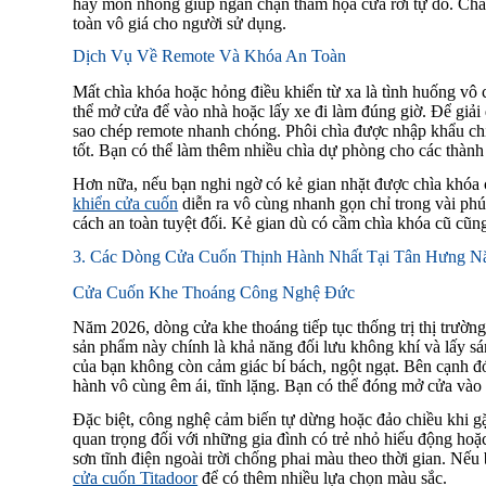
hay mòn nhông giúp ngăn chặn thảm họa cửa rơi tự do. Chắc
toàn vô giá cho người sử dụng.
Dịch Vụ Về Remote Và Khóa An Toàn
Mất chìa khóa hoặc hỏng điều khiển từ xa là tình huống vô 
thể mở cửa để vào nhà hoặc lấy xe đi làm đúng giờ. Để giải
sao chép remote nhanh chóng. Phôi chìa được nhập khẩu ch
tốt. Bạn có thể làm thêm nhiều chìa dự phòng cho các thành 
Hơn nữa, nếu bạn nghi ngờ có kẻ gian nhặt được chìa khóa cũ
khiển cửa cuốn
diễn ra vô cùng nhanh gọn chỉ trong vài phút
cách an toàn tuyệt đối. Kẻ gian dù có cầm chìa khóa cũ cũ
3. Các Dòng Cửa Cuốn Thịnh Hành Nhất Tại Tân Hưng N
Cửa Cuốn Khe Thoáng Công Nghệ Đức
Năm 2026, dòng cửa khe thoáng tiếp tục thống trị thị trườn
sản phẩm này chính là khả năng đối lưu không khí và lấy sán
của bạn không còn cảm giác bí bách, ngột ngạt. Bên cạnh đó
hành vô cùng êm ái, tĩnh lặng. Bạn có thể đóng mở cửa và
Đặc biệt, công nghệ cảm biến tự dừng hoặc đảo chiều khi gặ
quan trọng đối với những gia đình có trẻ nhỏ hiếu động ho
sơn tĩnh điện ngoài trời chống phai màu theo thời gian. N
cửa cuốn Titadoor
để có thêm nhiều lựa chọn màu sắc.