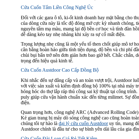
Cửa Cuốn Tấm Liền Công Nghệ Úc
Đối với các gara ô tô, ki-ốt kinh doanh hay mặt bằng cho th
của dòng cửa này là tốc độ đóng mở cực kỳ nhanh chóng, ti
nguyên tấm mạ màu, mang lại độ bền cơ học và tính đàn hồi r
dễ dàng kéo tay nhẹ nhàng khi xảy ra sự cố mất điện.
Trọng lượng nhẹ cũng là một yếu tố then chốt giúp mô tơ hoạ
cân bằng hoàn hảo giữa tính tiện dụng, độ bền và chi phí đầ
chùi bụi bẩn trở nên đơn giản hơn bao giờ hết. Chắc chắn,
trọng đến hiệu quả kinh tế.
Cửa Cuốn Austdoor Cao Cấp Đồng Bộ
Khi nhắc đến sự đẳng cấp và an toàn vượt trội, Austdoor luô
với việc sản xuất và kiểm định đồng bộ 100% tại nhà máy tr
hỏng hóc do thợ lắp ráp thủ công sai kỹ thuật tại công trình
puly giúp cửa vận hành chuẩn xác đến từng milimet. Sự đồn
điện.
Quan trọng hơn, công nghệ ARC (Advanced Rolling Code) si
Kẻ gian trang bị máy dò sóng công nghệ cao cũng hoàn toàn 
chúng tôi tự hào là
đại lý cửa cuốn Austdoor
uy tín, mang đ
Austdoor chính là đầu tư cho sự bình yên dài lâu của gia đìn
Cửa Cuốn Đài Loan Giá Rẻ Tiết Kiệm