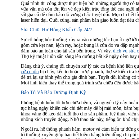
Quá trình thi công được thực hiện bởi những người thợ có t
vừa vặn mà còn tôn lên vẻ đẹp kiến trúc tổng thể của ngôi 
sắt gia cố để đảm bảo độ vững chắc tuyệt đối. Mọi chi tiết
laser hiện đại. Cuối cùng, sản phẩm bàn giao luôn đạt tiêu 
Sửa Chữa Hư Hỏng Khẩn Cấp 24/7
Sự cố hỏng hóc thường xảy ra vào những lúc bạn ít ngờ tới nh
gồm cửa kẹt nan, lệch ray, hoặc bung lá cửa do va đập mạnh
đảm bảo an toàn cho tài sản bên trong. Vì vậy,
dịch vụ sửa
Thợ kỹ thuật luôn sẵn sàng lên đường bất kể ngày đêm hay 
Đáng chú ý, chúng tôi chuyên xử lý các ca bệnh khó liên 
cửa cuốn
bị cháy, kêu to hoặc trượt phanh, thợ sẽ kiểm tra 
để trả lại sự bình yên cho gia đình bạn. Tuyệt đối không có t
Mọi linh kiện thay thế trong quá trình sửa chữa đều được b
Bảo Trì Và Bảo Dưỡng Định Kỳ
Phòng bệnh luôn tốt hơn chữa bệnh, và nguyên lý này hoàn to
tục hàng ngày khiến các chi tiết máy dễ bị mài mòn, bám bụ
khóa vàng để kéo dài tuổi thọ cho sản phẩm. Kỹ thuật viên
nhông xích truyền động. Nhờ thao tác này, tiếng ồn khó chị
Ngoài ra, hệ thống phanh hãm, motor và cảm biến tự dừng c
trì thường xuyên giúp bạn tiết kiệm hàng triệu đồng chi phí