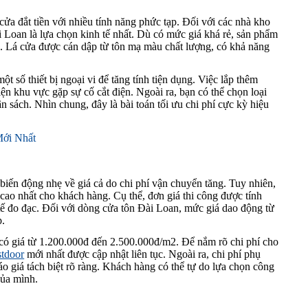
ửa đắt tiền với nhiều tính năng phức tạp. Đối với các nhà kho
 Loan là lựa chọn kinh tế nhất. Dù có mức giá khá rẻ, sản phẩm
n. Lá cửa được cán dập từ tôn mạ màu chất lượng, có khả năng
ột số thiết bị ngoại vi để tăng tính tiện dụng. Việc lắp thêm
ện khu vực gặp sự cố cắt điện. Ngoài ra, bạn có thể chọn loại
 sách. Nhìn chung, đây là bài toán tối ưu chi phí cực kỳ hiệu
ới Nhất
biến động nhẹ về giá cả do chi phí vận chuyển tăng. Tuy nhiên,
ế cao nhất cho khách hàng. Cụ thể, đơn giá thi công được tính
 tế đo đạc. Đối với dòng cửa tôn Đài Loan, mức giá dao động từ
p.
có giá từ 1.200.000đ đến 2.500.000đ/m2. Để nắm rõ chi phí cho
stdoor
mới nhất được cập nhật liên tục. Ngoài ra, chi phí phụ
o giá tách biệt rõ ràng. Khách hàng có thể tự do lựa chọn công
của mình.