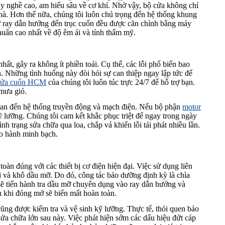
ay nghề cao, am hiểu sâu về cơ khí. Nhờ vậy, bộ cửa không chỉ
nhà. Hơn thế nữa, chúng tôi luôn chú trọng đến hệ thống khung
 từ ray dẫn hướng đến trục cuốn đều được căn chỉnh bằng máy
chuẩn cao nhất về độ êm ái và tính thẩm mỹ.
ất, gây ra không ít phiền toái. Cụ thể, các lỗi phổ biến bao
. Những tình huống này đòi hỏi sự can thiệp ngay lập tức để
 cửa cuốn HCM
của chúng tôi luôn túc trực 24/7 để hỗ trợ bạn.
mưa gió.
quan đến hệ thống truyền động và mạch điện. Nếu bộ phận
motor
kỹ lưỡng. Chúng tôi cam kết khắc phục triệt để ngay trong ngày
ình trạng sửa chữa qua loa, chắp vá khiến lỗi tái phát nhiều lần.
ảo hành minh bạch.
àn đúng với các thiết bị cơ điện hiện đại. Việc sử dụng liên
i và khô dầu mỡ. Do đó, công tác bảo dưỡng định kỳ là chìa
 sẽ tiến hành tra dầu mỡ chuyên dụng vào ray dẫn hướng và
u khi đóng mở sẽ biến mất hoàn toàn.
ũng được kiểm tra và vệ sinh kỹ lưỡng. Thực tế, thói quen bảo
 sửa chữa lớn sau này. Việc phát hiện sớm các dấu hiệu đứt cáp