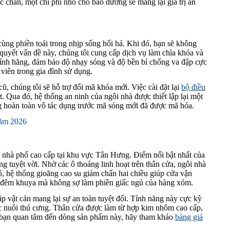
 chắn, một chi phí nhỏ cho bảo dưỡng sẽ mang lại giá trị an
cùng phiền toái trong nhịp sống hối hả. Khi đó, bạn sẽ không
 quyết vấn đề này, chúng tôi cung cấp dịch vụ làm chìa khóa và
ính hãng, đảm bảo độ nhạy sóng và độ bền bỉ chống va đập cực
viên trong gia đình sử dụng.
, chúng tôi sẽ hỗ trợ đổi mã khóa mới. Việc cài đặt lại
bộ điều
. Qua đó, hệ thống an ninh của ngôi nhà được thiết lập lại một
ng hoàn toàn vô tác dụng trước mã sóng mới đã được mã hóa.
ăm 2026
g nhà phố cao cấp tại khu vực Tân Hưng. Điểm nổi bật nhất của
g tuyệt vời. Nhờ các ô thoáng linh hoạt trên thân cửa, ngôi nhà
, hệ thống gioăng cao su giảm chấn hai chiều giúp cửa vận
o đêm khuya mà không sợ làm phiền giấc ngủ của hàng xóm.
p vật cản mang lại sự an toàn tuyệt đối. Tính năng này cực kỳ
ặc nuôi thú cưng. Thân cửa được làm từ hợp kim nhôm cao cấp,
ếu bạn quan tâm đến dòng sản phẩm này, hãy tham khảo
bảng giá