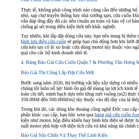
Thực tế, không phải công trình nào cũng cần đến những bộ c
nhỏ, sạp chợ truyền thống hay nhà xưởng tạm, cửa cuốn Đài
vẫn đáp ứng đầy đủ các tiêu chuẩn an toàn và bảo vệ cơ bả
chống gỉ sét trong điều kiện thời tiết khắc nghiệt.
Tuy nhiên, khi lắp đặt dòng cửa này, bạn nên trang bị thêm m
bình lưu điện cửa cuốn
sẽ giúp bạn chủ động hơn khi lưới đi
cửa kéo tay có lò xo hoặc cửa dùng motor tùy thuộc vào ngân
quả cho các hộ kinh doanh nhỏ lẻ.
4. Bảng Báo Giá Cửa Cuốn Quận 7 & Phường Tân Hưng M
Báo Giá Thi Công Lắp Đặt Cửa Mới
Bước sang năm 2026, thị trường vật liệu xây dựng có nhiều 
chúng tôi luôn nỗ lực bình ổn giá để mang lại lợi ích kinh t
toán chi tiết, minh bạch dựa trên từng mét vuông (m2) thực
350.000đ đến 500.000đ/m2 tùy thuộc vào độ dày của lá thé
Trong khi đó, các dòng khe thoáng công nghệ Đức cao cấp 
phân khúc cao cấp, bạn hãy xem qua
bảng giá cửa cuốn Au
kiện như motor, hộp điều khiển hay bình lưu điện sẽ được bá
suất motor phù hợp với diện tích cửa và khả năng tài chính 
Báo Giá Sửa Chữa Và Thay Thế Linh Kiện