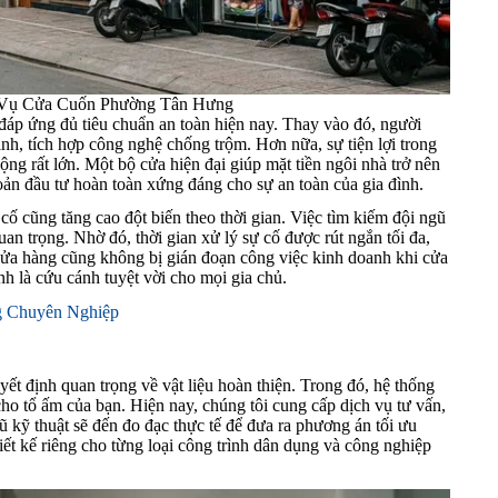
 Vụ Cửa Cuốn Phường Tân Hưng
đáp ứng đủ tiêu chuẩn an toàn hiện nay. Thay vào đó, người
nh, tích hợp công nghệ chống trộm. Hơn nữa, sự tiện lợi trong
ng rất lớn. Một bộ cửa hiện đại giúp mặt tiền ngôi nhà trở nên
oản đầu tư hoàn toàn xứng đáng cho sự an toàn của gia đình.
ố cũng tăng cao đột biến theo thời gian. Việc tìm kiếm đội ngũ
n trọng. Nhờ đó, thời gian xử lý sự cố được rút ngắn tối đa,
 cửa hàng cũng không bị gián đoạn công việc kinh doanh khi cửa
ính là cứu cánh tuyệt vời cho mọi gia chủ.
g Chuyên Nghiệp
ết định quan trọng về vật liệu hoàn thiện. Trong đó, hệ thống
ho tổ ấm của bạn. Hiện nay, chúng tôi cung cấp dịch vụ tư vấn,
ngũ kỹ thuật sẽ đến đo đạc thực tế để đưa ra phương án tối ưu
iết kế riêng cho từng loại công trình dân dụng và công nghiệp