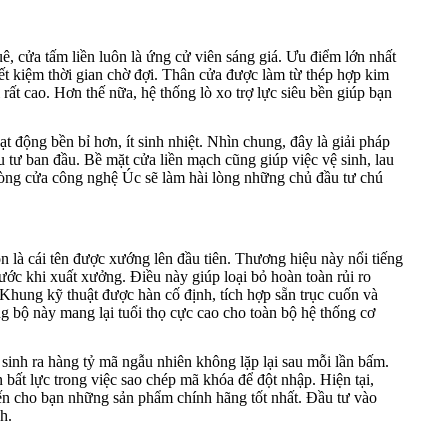
uê, cửa tấm liền luôn là ứng cử viên sáng giá. Ưu điểm lớn nhất
ết kiệm thời gian chờ đợi. Thân cửa được làm từ thép hợp kim
ất cao. Hơn thế nữa, hệ thống lò xo trợ lực siêu bền giúp bạn
t động bền bỉ hơn, ít sinh nhiệt. Nhìn chung, đây là giải pháp
u tư ban đầu. Bề mặt cửa liền mạch cũng giúp việc vệ sinh, lau
 dòng cửa công nghệ Úc sẽ làm hài lòng những chủ đầu tư chú
n là cái tên được xướng lên đầu tiên. Thương hiệu này nổi tiếng
ước khi xuất xưởng. Điều này giúp loại bỏ hoàn toàn rủi ro
. Khung kỹ thuật được hàn cố định, tích hợp sẵn trục cuốn và
g bộ này mang lại tuổi thọ cực cao cho toàn bộ hệ thống cơ
nh ra hàng tỷ mã ngẫu nhiên không lặp lại sau mỗi lần bấm.
bất lực trong việc sao chép mã khóa để đột nhập. Hiện tại,
ến cho bạn những sản phẩm chính hãng tốt nhất. Đầu tư vào
h.