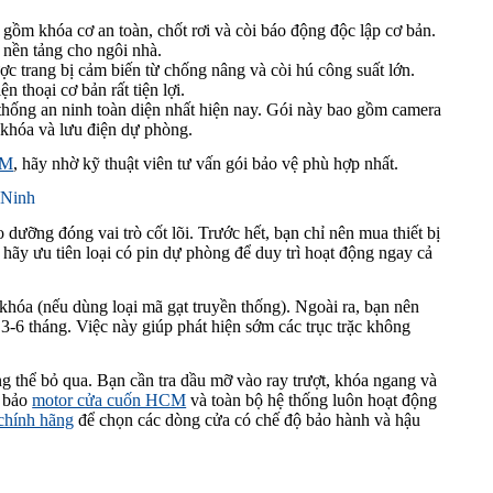
gồm khóa cơ an toàn, chốt rơi và còi báo động độc lập cơ bản.
 nền tảng cho ngôi nhà.
c trang bị cảm biến từ chống nâng và còi hú công suất lớn.
n thoại cơ bản rất tiện lợi.
thống an ninh toàn diện nhất hiện nay. Gói này bao gồm camera
khóa và lưu điện dự phòng.
CM
, hãy nhờ kỹ thuật viên tư vấn gói bảo vệ phù hợp nhất.
 Ninh
 dưỡng đóng vai trò cốt lõi. Trước hết, bạn chỉ nên mua thiết bị
, hãy ưu tiên loại có pin dự phòng để duy trì hoạt động ngay cả
khóa (nếu dùng loại mã gạt truyền thống). Ngoài ra, bạn nên
3-6 tháng. Việc này giúp phát hiện sớm các trục trặc không
g thể bỏ qua. Bạn cần tra dầu mỡ vào ray trượt, khóa ngang và
m bảo
motor cửa cuốn HCM
và toàn bộ hệ thống luôn hoạt động
chính hãng
để chọn các dòng cửa có chế độ bảo hành và hậu