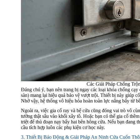
Các Giải Pháp Chống Tr
Đáng chú ý, bạn nên trang bị ngay các loại khóa chống cạy
sàn) mang lại hiệu quả bảo vệ vượt trội. Thiết bị này giúp 
Nhờ vậy, hệ thống vô hiệu hóa hoàn toàn lực nâng bẩy từ b
Ngoài ra, việc gia cố ray và bệ cửa cũng đóng vai trò vô c
tường thật sâu vào khối xây tô. Hoặc bạn có thể gia cố thê
triệt để thủ đoạn nạy bẩy hai bên hông cửa. Nếu bạn đang 
cầu tích hợp luôn các phụ kiện cơ học này.
3. Thiết Bị Báo Động & Giải Pháp An Ninh Cửa Cuốn Th