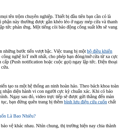
mọi tên trộm chuyên nghiệp. Thiết bị đầu tiên bạn cần có là
Bộ phận này thường được gắn khéo léo ở ngay mép cửa và thanh
 lập tức phản ứng. Một tiếng còi báo động công suất lớn sẽ vang
 những bước tiến vượt bậc. Việc trang bị một
bộ điều khiển
hợp công nghệ IoT mới nhất, cho phép bạn đóng/mở cửa từ xa cực
cấp (Push notification hoặc cuộc gọi) ngay lập tức. Điện thoại
 cửa.
biến tạo ra một hệ thống an ninh hoàn hảo. Theo bách khoa toàn
ng nhận diện hành vi con người cực kỳ chuẩn xác. Khi có báo
ình. Ngay sau đó, video trực tiếp sẽ được gửi thẳng đến màn
n tục, bạn đừng quên trang bị thêm
bình lưu điện cửa cuốn
chất
uốn Là Bao Nhiêu?
i bảo vệ khác nhau. Nhìn chung, thị trường hiện nay chia thành