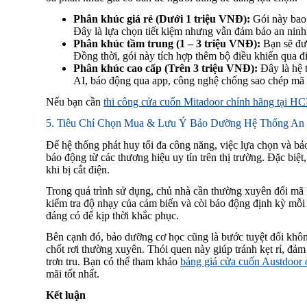
Phân khúc giá rẻ (Dưới 1 triệu VNĐ):
Gói này bao 
Đây là lựa chọn tiết kiệm nhưng vẫn đảm bảo an ninh
Phân khúc tầm trung (1 – 3 triệu VNĐ):
Bạn sẽ đượ
Đồng thời, gói này tích hợp thêm bộ điều khiển qua điệ
Phân khúc cao cấp (Trên 3 triệu VNĐ):
Đây là hệ 
AI, báo động qua app, công nghệ chống sao chép mã 
Nếu bạn cần
thi công cửa cuốn Mitadoor chính hãng tại H
5. Tiêu Chí Chọn Mua & Lưu Ý Bảo Dưỡng Hệ Thống An
Để hệ thống phát huy tối đa công năng, việc lựa chọn và bảo
báo động từ các thương hiệu uy tín trên thị trường. Đặc biệt
khi bị cắt điện.
Trong quá trình sử dụng, chủ nhà cần thường xuyên đổi mã 
kiểm tra độ nhạy của cảm biến và còi báo động định kỳ mỗi 
đáng có để kịp thời khắc phục.
Bên cạnh đó, bảo dưỡng cơ học cũng là bước tuyệt đối khôn
chốt rơi thường xuyên. Thói quen này giúp tránh kẹt rỉ, đả
trơn tru. Bạn có thể tham khảo
bảng giá cửa cuốn Austdoor 
mãi tốt nhất.
Kết luận