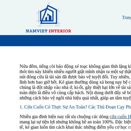
S
k
i
Tran
p
t
o
c
o
n
t
e
n
Nửa đêm, tiếng còi báo động xé toạc không gian tĩnh lặng 
t
thót tim này khiến nhiều người giật mình nhận ra một sự th
nút đóng cửa là tài sản đã được bảo vệ tuyệt đối. Tuy nhiên, 
lĩnh hơn bao giờ hết. Kẻ gian thường dùng xà beng nạy bệ 
chúng là đột nhập vào nhà ở, ki-ốt, gây thiệt hại lớn về tài 
toàn diện là điều vô cùng cấp bách. Nội dung dưới đây sẽ bó
những cách bảo vệ ngôi nhà hiệu quả nhất, giúp an tâm tuyệ
1. Cửa Cuốn Có Thực Sự An Toàn? Các Thủ Đoạn Cạy Ph
Nhiều gia đình hiện nay rất ưa chuộng các dòng
cửa cuốn
mang lại sự tiện lợi nhưng không hề an toàn 100%. Đặc biệt l
tế, kẻ gian luôn tìm cách khai thác những điểm yếu cơ học củ