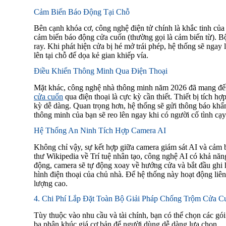
Cảm Biến Báo Động Tại Chỗ
Bên cạnh khóa cơ, công nghệ điện tử chính là khắc tinh của 
cảm biến báo động cửa cuốn (thường gọi là cảm biến từ). 
ray. Khi phát hiện cửa bị hé mở trái phép, hệ thống sẽ ngay
lên tại chỗ để dọa kẻ gian khiếp vía.
Điều Khiển Thông Minh Qua Điện Thoại
Mặt khác, công nghệ nhà thông minh năm 2026 đã mang đến
cửa cuốn
qua điện thoại là cực kỳ cần thiết. Thiết bị tích 
kỳ dễ dàng. Quan trọng hơn, hệ thống sẽ gửi thông báo khẩn 
thông minh của bạn sẽ reo lên ngay khi có người cố tình cạy
Hệ Thống An Ninh Tích Hợp Camera AI
Không chỉ vậy, sự kết hợp giữa camera giám sát AI và cảm 
thư Wikipedia về Trí tuệ nhân tạo, công nghệ AI có khả nă
động, camera sẽ tự động xoay về hướng cửa và bắt đầu ghi h
hình điện thoại của chủ nhà. Để hệ thống này hoạt động liê
lượng cao.
4. Chi Phí Lắp Đặt Toàn Bộ Giải Pháp Chống Trộm Cửa C
Tùy thuộc vào nhu cầu và tài chính, bạn có thể chọn các gó
ba phân khúc giá cơ bản để người dùng dễ dàng lựa chọn.