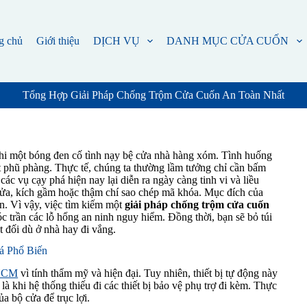
g chủ
Giới thiệu
DỊCH VỤ
DANH MỤC CỬA CUỐN
Tổng Hợp Giải Pháp Chống Trộm Cửa Cuốn An Toàn Nhất
khi một bóng đen cố tình nạy bệ cửa nhà hàng xóm. Tình huống
ật phũ phàng. Thực tế, chúng ta thường lầm tưởng chỉ cần bấm
các vụ cạy phá hiện nay lại diễn ra ngày càng tinh vi và liều
cửa, kích gầm hoặc thậm chí sao chép mã khóa. Mục đích của
sản. Vì vậy, việc tìm kiếm một
giải pháp chống trộm cửa cuốn
c trần các lỗ hổng an ninh nguy hiểm. Đồng thời, bạn sẽ bỏ túi
t đối dù ở nhà hay đi vắng.
á Phổ Biến
 HCM
vì tính thẩm mỹ và hiện đại. Tuy nhiên, thiết bị tự động này
à khi hệ thống thiếu đi các thiết bị bảo vệ phụ trợ đi kèm. Thực
a bộ cửa để trục lợi.