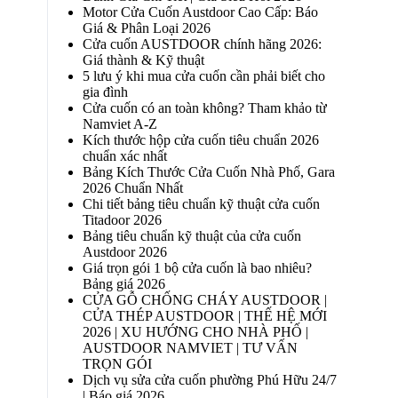
Motor Cửa Cuốn Austdoor Cao Cấp: Báo
Giá & Phân Loại 2026
Cửa cuốn AUSTDOOR chính hãng 2026:
Giá thành & Kỹ thuật
5 lưu ý khi mua cửa cuốn cần phải biết cho
gia đình
Cửa cuốn có an toàn không? Tham khảo từ
Namviet A-Z
Kích thước hộp cửa cuốn tiêu chuẩn 2026
chuẩn xác nhất
Bảng Kích Thước Cửa Cuốn Nhà Phố, Gara
2026 Chuẩn Nhất
Chi tiết bảng tiêu chuẩn kỹ thuật cửa cuốn
Titadoor 2026
Bảng tiêu chuẩn kỹ thuật của cửa cuốn
Austdoor 2026
Giá trọn gói 1 bộ cửa cuốn là bao nhiêu?
Bảng giá 2026
CỬA GỖ CHỐNG CHÁY AUSTDOOR |
CỬA THÉP AUSTDOOR | THẾ HỆ MỚI
2026 | XU HƯỚNG CHO NHÀ PHỐ |
AUSTDOOR NAMVIET | TƯ VẤN
TRỌN GÓI
Dịch vụ sửa cửa cuốn phường Phú Hữu 24/7
| Báo giá 2026