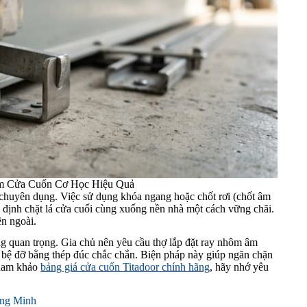
ộm Cửa Cuốn Cơ Học Hiệu Quả
 chuyên dụng. Việc sử dụng khóa ngang hoặc chốt rơi (chốt âm
cố định chặt lá cửa cuối cùng xuống nền nhà một cách vững chãi.
ên ngoài.
ùng quan trọng. Gia chủ nên yêu cầu thợ lắp đặt ray nhôm âm
m bệ đỡ bằng thép đúc chắc chắn. Biện pháp này giúp ngăn chặn
tham khảo
bảng giá cửa cuốn Titadoor chính hãng
, hãy nhớ yêu
ông Minh