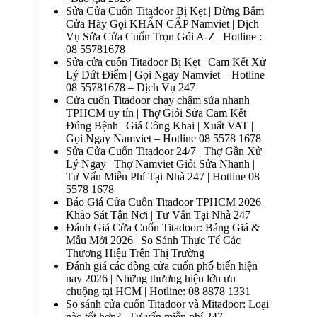
Sửa Cửa Cuốn Titadoor Bị Kẹt | Đừng Bấm
Cửa Hãy Gọi KHẨN CẤP Namviet | Dịch
Vụ Sửa Cửa Cuốn Trọn Gói A-Z | Hotline :
08 55781678
Sửa cửa cuốn Titadoor Bị Kẹt | Cam Kết Xử
Lý Dứt Điểm | Gọi Ngay Namviet – Hotline
08 55781678 – Dịch Vụ 247
Cửa cuốn Titadoor chạy chậm sửa nhanh
TPHCM uy tín | Thợ Giỏi Sửa Cam Kết
Đúng Bệnh | Giá Công Khai | Xuất VAT |
Gọi Ngay Namviet – Hotline 08 5578 1678
Sửa Cửa Cuốn Titadoor 24/7 | Thợ Gần Xử
Lý Ngay | Thợ Namviet Giỏi Sửa Nhanh |
Tư Vấn Miễn Phí Tại Nhà 247 | Hotline 08
5578 1678
Báo Giá Cửa Cuốn Titadoor TPHCM 2026 |
Khảo Sát Tận Nơi | Tư Vấn Tại Nhà 247
Đánh Giá Cửa Cuốn Titadoor: Bảng Giá &
Mẫu Mới 2026 | So Sánh Thực Tế Các
Thương Hiệu Trên Thị Trường
Đánh giá các dòng cửa cuốn phổ biến hiện
nay 2026 | Những thương hiệu lớn ưu
chuộng tại HCM | Hotline: 08 8878 1331
So sánh cửa cuốn Titadoor và Mitadoor: Loại
nào tốt hơn? | Tư vấn miễn phí 247 –