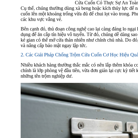
Cửa Cuốn Có Thực Sự An Toàn
Cụ thể, chúng thường dùng xà beng hoặc kích thủy lực để 
cuốn lên một khoảng trống vừa đủ để chui lọt vào trong. Ph
các khu vực vắng vẻ.
Bên cạnh đó, thủ đoạn công nghệ cao lại càng đáng lo ngại
dụng để ăn cắp tín hiệu vô tuyến. Từ đó, chúng dễ dàng sao 
kẻ gian có thể mở cửa thản nhiên như chính chủ nhà. Do đó
và nâng cấp bảo mật ngay lập tức.
2. Các Giải Pháp Chống Trộm Cửa Cuốn Cơ Học Hiệu Qu
Nhiều khách hàng thường thắc mắc có nên lắp thêm khóa cơ 
chính là lớp phòng vệ đầu tiên, vừa đơn giản lại cực kỳ tiết 
những tên trộm nghiệp dư.