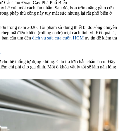
? Các Thủ Đoạn Cạy Phá Phổ Biến
nạy bệ cửa một cách tàn nhẫn. Sau đó, bọn trộm nâng gầm cửa
ương pháp thủ công này tuy mất sức nhưng lại rất phổ biến ở
 hơn trong năm 2026. Tội phạm sử dụng thiết bị dò sóng chuyên
chép mã điều khiển (rolling code) một cách tinh vi. Kết quả là,
, bạn cần tìm đến
dịch vụ sửa cửa cuốn HCM
uy tín để kiểm tra
ả
cho hệ thống tự động không. Câu trả lời chắc chắn là có. Đây
kiệm chi phí cho gia đình. Một ổ khóa vật lý tốt sẽ làm nản lòng