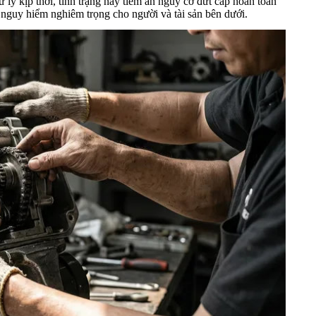
lý kịp thời, tình trạng này tiềm ẩn nguy cơ đứt cáp hoàn toàn
y nguy hiểm nghiêm trọng cho người và tài sản bên dưới.