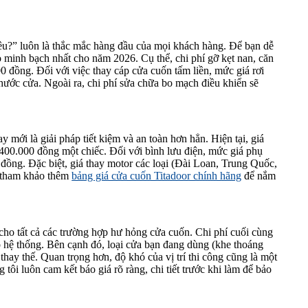
êu?” luôn là thắc mắc hàng đầu của mọi khách hàng. Để bạn dễ
 minh bạch nhất cho năm 2026. Cụ thể, chi phí gỡ kẹt nan, căn
0 đồng. Đối với việc thay cáp cửa cuốn tấm liền, mức giá rơi
ước cửa. Ngoài ra, chi phí sửa chữa bo mạch điều khiển sẽ
 mới là giải pháp tiết kiệm và an toàn hơn hẳn. Hiện tại, giá
00.000 đồng một chiếc. Đối với bình lưu điện, mức giá phụ
 đồng. Đặc biệt, giá thay motor các loại (Đài Loan, Trung Quốc,
ể tham khảo thêm
bảng giá cửa cuốn Titadoor chính hãng
để nắm
ho tất cả các trường hợp hư hỏng cửa cuốn. Chi phí cuối cùng
 hệ thống. Bên cạnh đó, loại cửa bạn đang dùng (khe thoáng
thay thế. Quan trọng hơn, độ khó của vị trí thi công cũng là một
tôi luôn cam kết báo giá rõ ràng, chi tiết trước khi làm để bảo