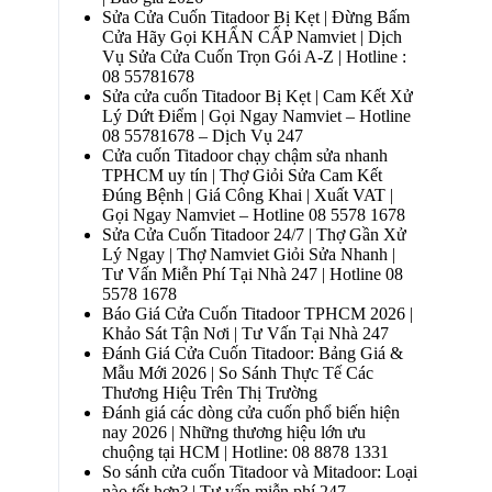
Sửa Cửa Cuốn Titadoor Bị Kẹt | Đừng Bấm
Cửa Hãy Gọi KHẨN CẤP Namviet | Dịch
Vụ Sửa Cửa Cuốn Trọn Gói A-Z | Hotline :
08 55781678
Sửa cửa cuốn Titadoor Bị Kẹt | Cam Kết Xử
Lý Dứt Điểm | Gọi Ngay Namviet – Hotline
08 55781678 – Dịch Vụ 247
Cửa cuốn Titadoor chạy chậm sửa nhanh
TPHCM uy tín | Thợ Giỏi Sửa Cam Kết
Đúng Bệnh | Giá Công Khai | Xuất VAT |
Gọi Ngay Namviet – Hotline 08 5578 1678
Sửa Cửa Cuốn Titadoor 24/7 | Thợ Gần Xử
Lý Ngay | Thợ Namviet Giỏi Sửa Nhanh |
Tư Vấn Miễn Phí Tại Nhà 247 | Hotline 08
5578 1678
Báo Giá Cửa Cuốn Titadoor TPHCM 2026 |
Khảo Sát Tận Nơi | Tư Vấn Tại Nhà 247
Đánh Giá Cửa Cuốn Titadoor: Bảng Giá &
Mẫu Mới 2026 | So Sánh Thực Tế Các
Thương Hiệu Trên Thị Trường
Đánh giá các dòng cửa cuốn phổ biến hiện
nay 2026 | Những thương hiệu lớn ưu
chuộng tại HCM | Hotline: 08 8878 1331
So sánh cửa cuốn Titadoor và Mitadoor: Loại
nào tốt hơn? | Tư vấn miễn phí 247 –