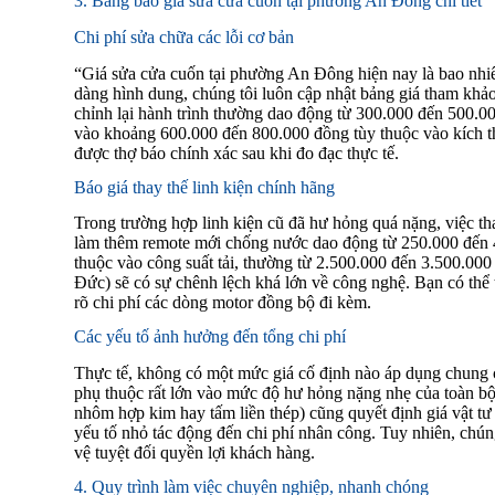
3. Bảng báo giá sửa cửa cuốn tại phường An Đông chi tiết
Chi phí sửa chữa các lỗi cơ bản
“Giá sửa cửa cuốn tại phường An Đông hiện nay là bao nhi
dàng hình dung, chúng tôi luôn cập nhật bảng giá tham khảo
chỉnh lại hành trình thường dao động từ 300.000 đến 500.00
vào khoảng 600.000 đến 800.000 đồng tùy thuộc vào kích th
được thợ báo chính xác sau khi đo đạc thực tế.
Báo giá thay thế linh kiện chính hãng
Trong trường hợp linh kiện cũ đã hư hỏng quá nặng, việc thay
làm thêm remote mới chống nước dao động từ 250.000 đến 4
thuộc vào công suất tải, thường từ 2.500.000 đến 3.500.000
Đức) sẽ có sự chênh lệch khá lớn về công nghệ. Bạn có th
rõ chi phí các dòng motor đồng bộ đi kèm.
Các yếu tố ảnh hưởng đến tổng chi phí
Thực tế, không có một mức giá cố định nào áp dụng chung c
phụ thuộc rất lớn vào mức độ hư hỏng nặng nhẹ của toàn bộ
nhôm hợp kim hay tấm liền thép) cũng quyết định giá vật tư 
yếu tố nhỏ tác động đến chi phí nhân công. Tuy nhiên, chúng 
vệ tuyệt đối quyền lợi khách hàng.
4. Quy trình làm việc chuyên nghiệp, nhanh chóng