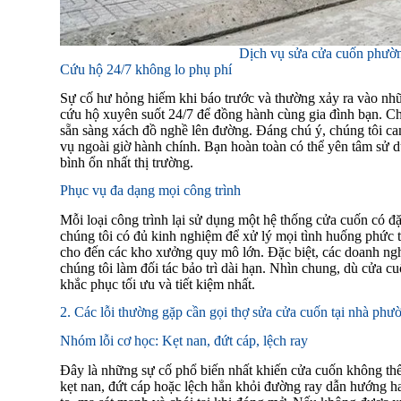
Dịch vụ sửa cửa cuốn phườ
Cứu hộ 24/7 không lo phụ phí
Sự cố hư hỏng hiếm khi báo trước và thường xảy ra vào nhữ
cứu hộ xuyên suốt 24/7 để đồng hành cùng gia đình bạn. Cho
sẵn sàng xách đồ nghề lên đường. Đáng chú ý, chúng tôi ca
vụ ngoài giờ hành chính. Bạn hoàn toàn có thể yên tâm sử
bình ổn nhất thị trường.
Phục vụ đa dạng mọi công trình
Mỗi loại công trình lại sử dụng một hệ thống cửa cuốn có đặc
chúng tôi có đủ kinh nghiệm để xử lý mọi tình huống phức t
cho đến các kho xưởng quy mô lớn. Đặc biệt, các doanh ng
chúng tôi làm đối tác bảo trì dài hạn. Nhìn chung, dù cửa 
khắc phục tối ưu và tiết kiệm nhất.
2. Các lỗi thường gặp cần gọi thợ sửa cửa cuốn tại nhà p
Nhóm lỗi cơ học: Kẹt nan, đứt cáp, lệch ray
Đây là những sự cố phổ biến nhất khiến cửa cuốn không thể
kẹt nan, đứt cáp hoặc lệch hẳn khỏi đường ray dẫn hướng hai 