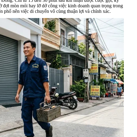
n Đông. Chỉ từ 15 đến 30 phút sau khi nhận được cuộc gọi, kỹ
hờ đợi mòn mỏi hay lỡ dở công việc kinh doanh quan trọng trong
n phố nên việc di chuyển vô cùng thuận lợi và chính xác.