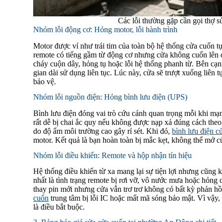
Các lỗi thường gặp cần gọi thợ 
Nhóm lỗi động cơ: Hỏng motor, lỗi hành trình
Motor được ví như trái tim của toàn bộ hệ thống cửa cuốn tự
remote có tiếng gầm từ động cơ nhưng cửa không cuốn lê
cháy cuộn dây, hỏng tụ hoặc lỗi hệ thống phanh từ. Bên cạnh
gian dài sử dụng liên tục. Lúc này, cửa sẽ trượt xuống liên
bảo vệ.
Nhóm lỗi nguồn điện: Hỏng bình lưu điện (UPS)
Bình lưu điện đóng vai trò cứu cánh quan trọng mỗi khi mạng
rất dễ bị chai ắc quy nếu không được nạp xả đúng cách theo
do độ ẩm môi trường cao gây rỉ sét. Khi đó,
bình lưu điện c
motor. Kết quả là bạn hoàn toàn bị mắc kẹt, không thể mở c
Nhóm lỗi điều khiển: Remote và hộp nhận tín hiệu
Hệ thống điều khiển từ xa mang lại sự tiện lợi nhưng cũng
nhất là tình trạng remote bị rơi vỡ, vô nước mưa hoặc hỏng 
thay pin mới nhưng cửa vẫn trơ trơ không có bất kỳ phản 
cuốn
trung tâm bị lỗi IC hoặc mất mã sóng bảo mật. Vì vậy, 
là điều bắt buộc.