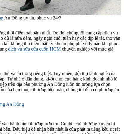
ng
An Đông uy tín, phục vụ 24/7
ng thời điểm oái oăm nhất. Do đó, chúng tôi cung cấp dịch vụ
 dù là nửa đêm, ngày nghỉ cuối tuần hay các dịp lễ tết, thợ vẫn
m kết không thu thêm bất kỳ khoản phụ phí vô lý nào khi phục
 dụng
dịch vụ sửa cửa cuốn HCM
chuyên nghiệp với mức giá
 thù và tải trọng riêng biệt. Tuy nhiên, đội thợ lành nghề của
ạp. Từ nhà ở dân dụng, ki-ốt chợ, cửa hàng kinh doanh nhỏ lẻ
hiệp trên địa bàn phường An Đông luôn tin tưởng lựa chọn
cuốn của bạn thuộc thương hiệu nào, chúng tôi đều có phương án
hường An Đông
 vận hành bình thường trơn tru. Cụ thể, cửa thường xuyên bị
bên. Dấu hiệu dễ nhận biết nhất là cửa phát ra tiếng kêu rít rất