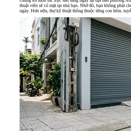
chúng tôi luôn túc trực sẵn sàng ngay tại địa bàn phường A
thuật viên sẽ có mặt tại nhà bạn. Nhờ đó, bạn không phải c
ngày. Hơn nữa, thợ kỹ thuật thông thuộc từng con hẻm, tuyế