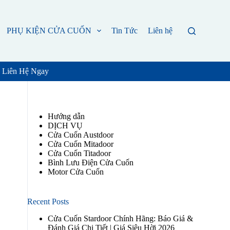
PHỤ KIỆN CỬA CUỐN
Tin Tức
Liên hệ
, Liên Hệ Ngay
Hướng dẫn
DỊCH VỤ
Cửa Cuốn Austdoor
Cửa Cuốn Mitadoor
Cửa Cuốn Titadoor
Bình Lưu Điện Cửa Cuốn
Motor Cửa Cuốn
Recent Posts
Cửa Cuốn Stardoor Chính Hãng: Báo Giá &
Đánh Giá Chi Tiết | Giá Siêu Hời 2026