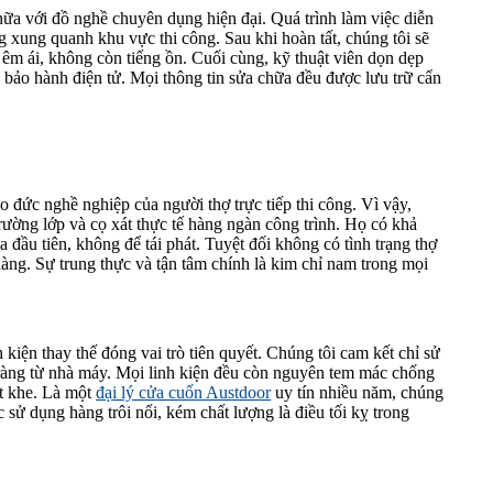
hữa với đồ nghề chuyên dụng hiện đại. Quá trình làm việc diễn
ng xung quanh khu vực thi công. Sau khi hoàn tất, chúng tôi sẽ
 êm ái, không còn tiếng ồn. Cuối cùng, kỹ thuật viên dọn dẹp
u bảo hành điện tử. Mọi thông tin sửa chữa đều được lưu trữ cẩn
 đức nghề nghiệp của người thợ trực tiếp thi công. Vì vậy,
ường lớp và cọ xát thực tế hàng ngàn công trình. Họ có khả
 đầu tiên, không để tái phát. Tuyệt đối không có tình trạng thợ
hàng. Sự trung thực và tận tâm chính là kim chỉ nam trong mọi
 kiện thay thế đóng vai trò tiên quyết. Chúng tôi cam kết chỉ sử
 ràng từ nhà máy. Mọi linh kiện đều còn nguyên tem mác chống
ắt khe. Là một
đại lý cửa cuốn Austdoor
uy tín nhiều năm, chúng
c sử dụng hàng trôi nổi, kém chất lượng là điều tối kỵ trong