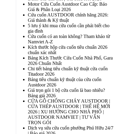
Motor Cửa Cuốn Austdoor Cao Cấp: Báo
Giá & Phân Loại 2026
Cửa cuốn AUSTDOOR chính hãng 2026:
Giá thành & Kỹ thuật
5 lưu ý khi mua cửa cuốn cần phải biết cho
gia đình
Cửa cuốn có an toàn không? Tham khảo từ
Namviet A-Z
Kích thước hộp cửa cuốn tiêu chuẩn 2026
chuẩn xác nhất
Bảng Kích Thước Cửa Cuốn Nhà Phố, Gara
2026 Chuẩn Nhất
Chi tiết bảng tiêu chuẩn kỹ thuật cửa cuốn
Titadoor 2026
Bảng tiêu chuẩn kỹ thuật của cửa cuốn
Austdoor 2026
Giá trọn gói 1 bộ cửa cuốn là bao nhiêu?
Bảng giá 2026
CỬA GỖ CHỐNG CHÁY AUSTDOOR |
CỬA THÉP AUSTDOOR | THẾ HỆ MỚI
2026 | XU HƯỚNG CHO NHÀ PHỐ |
AUSTDOOR NAMVIET | TƯ VẤN
TRỌN GÓI
Dịch vụ sửa cửa cuốn phường Phú Hữu 24/7
| Báo giá 2026