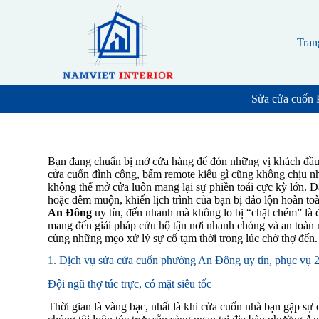
S
k
i
Tran
p
t
o
c
Sửa cửa cuốn 
o
n
t
e
n
Bạn đang chuẩn bị mở cửa hàng để đón những vị khách đầu ti
t
cửa cuốn đình công, bấm remote kiểu gì cũng không chịu nh
không thể mở cửa luôn mang lại sự phiền toái cực kỳ lớn. Đặ
hoặc đêm muộn, khiến lịch trình của bạn bị đảo lộn hoàn to
An Đông
uy tín, đến nhanh mà không lo bị “chặt chém” là đ
mang đến giải pháp cứu hộ tận nơi nhanh chóng và an toàn n
cùng những mẹo xử lý sự cố tạm thời trong lúc chờ thợ đến.
1. Dịch vụ sửa cửa cuốn phường An Đông uy tín, phục vụ 
Đội ngũ thợ túc trực, có mặt siêu tốc
Thời gian là vàng bạc, nhất là khi cửa cuốn nhà bạn gặp sự c