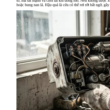
to, ma sát mạnh và chói tai khi đóng mở. Nếu không được xử 
hoặc bung nan lá. Hậu quả là cửa có thể rơi rớt bất ngờ, gâ