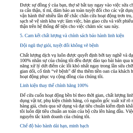
Được sự đồng ý của bạn, thợ sẽ bắt tay ngay vào việc sửa c
ra cẩn thận, tỉ mỉ, đảm bảo an toàn tuyệt đối cho các vật dụ
vận hành thử nhiều lần để chắc chắn cửa hoạt động trơn tru,
sạch sẽ vệ sinh khu vực làm việc, bàn giao cửa và viết phiế
thận trên hệ thống để tiện cho việc chăm sóc sau này.
5. Cam kết chất lượng và chính sách bảo hành linh kiện
Đội ngũ thợ giỏi, tuyệt đối không vẽ bệnh
Chất lượng dịch vụ luôn được quyết định bởi tay nghề và đạo
100% nhân sự của chúng tôi đều được đào tạo bài bản qua tr
năng xử lý dứt điểm các lỗi khó nhất ngay trong lần sửa chữa
gian dối, cố tình “vẽ bệnh” để thu thêm tiền oan của khách 
hoạt động phục vụ cộng đồng của chúng tôi.
Linh kiện thay thế chính hãng 100%
Để cửa cuốn hoạt động bền bỉ theo thời gian, chất lượng linh
dụng vật tư, phụ kiện chính hãng, có nguồn gốc xuất xứ rõ
hàng giả, chưa qua sử dụng và đạt tiêu chuẩn kiểm định kh
tôi luôn đặt tiêu chuẩn an toàn của bộ cửa lên hàng đầu. Việ
nguyên tắc kinh doanh của chúng tôi.
Chế độ bảo hành dài hạn, minh bạch