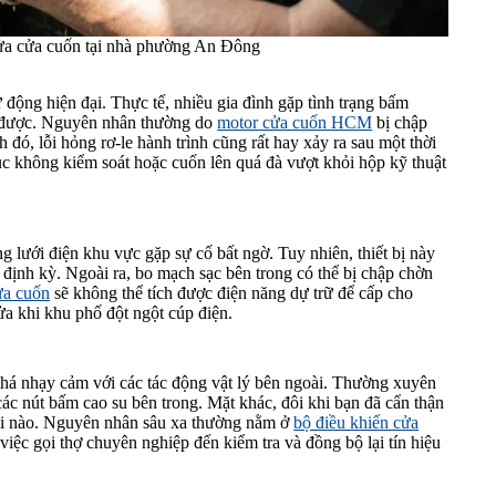
sửa cửa cuốn tại nhà phường An Đông
 động hiện đại. Thực tế, nhiều gia đình gặp tình trạng bấm
n được. Nguyên nhân thường do
motor cửa cuốn HCM
bị chập
 đó, lỗi hỏng rơ-le hành trình cũng rất hay xảy ra sau một thời
 tục không kiểm soát hoặc cuốn lên quá đà vượt khỏi hộp kỹ thuật
 lưới điện khu vực gặp sự cố bất ngờ. Tuy nhiên, thiết bị này
 định kỳ. Ngoài ra, bo mạch sạc bên trong có thể bị chập chờn
ửa cuốn
sẽ không thể tích được điện năng dự trữ để cấp cho
ửa khi khu phố đột ngột cúp điện.
 khá nhạy cảm với các tác động vật lý bên ngoài. Thường xuyên
các nút bấm cao su bên trong. Mặt khác, đôi khi bạn đã cẩn thận
hồi nào. Nguyên nhân sâu xa thường nằm ở
bộ điều khiển cửa
việc gọi thợ chuyên nghiệp đến kiểm tra và đồng bộ lại tín hiệu