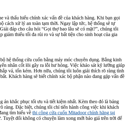
he và thấu hiểu chính xác vấn đề của khách hàng. Khi bạn gọi
bộ cách xử lý an toàn tạm thời. Ngay lập tức, hệ thống sẽ tự
 Giải đáp cho câu hỏi “Gọi thợ bao lâu sẽ có mặt?”, chúng tôi
 giảm thiểu tối đa rủi ro và sự bất tiện cho sinh hoạt của gia
toàn bộ hệ thống cửa cuốn bằng máy móc chuyên dụng. Bằng kinh
n nhân cốt lõi gây ra lỗi hư hỏng. Việc khảo sát kỹ lưỡng giúp
hắp vá, tốn kém. Hơn nữa, chúng tôi luôn giải thích rõ ràng tình
bắt. Khách hàng sẽ biết chính xác bộ phận nào đang gặp vấn đề
g án khắc phục tối ưu và tiết kiệm nhất. Kèm theo đó là bảng
rõ ràng. Đặc biệt, chúng tôi chỉ tiến hành công việc khi khách
đang tìm hiểu về
thi công cửa cuốn Mitadoor chính hãng tại
. Tuyệt đối không có chuyện làm xong mới báo giá trên trời để