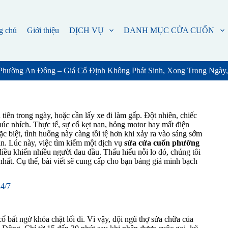
g chủ
Giới thiệu
DỊCH VỤ
DANH MỤC CỬA CUỐN
Phường An Đông – Giá Cố Định Không Phát Sinh, Xong Trong Ngày
ên trong ngày, hoặc cần lấy xe đi làm gấp. Đột nhiên, chiếc
úc nhích. Thực tế, sự cố kẹt nan, hỏng motor hay mất điện
c biệt, tình huống này càng tồi tệ hơn khi xảy ra vào sáng sớm
àn. Lúc này, việc tìm kiếm một dịch vụ
sửa cửa cuốn phường
iều khiến nhiều người đau đầu. Thấu hiểu nỗi lo đó, chúng tôi
hất. Cụ thể, bài viết sẽ cung cấp cho bạn bảng giá minh bạch
24/7
ố bất ngờ khóa chặt lối đi. Vì vậy, đội ngũ thợ sửa chữa của