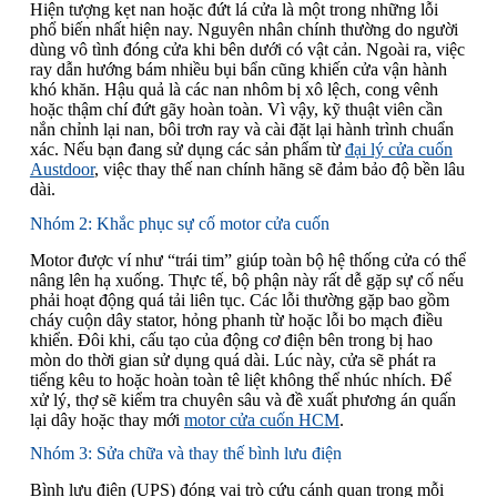
Hiện tượng kẹt nan hoặc đứt lá cửa là một trong những lỗi
phổ biến nhất hiện nay. Nguyên nhân chính thường do người
dùng vô tình đóng cửa khi bên dưới có vật cản. Ngoài ra, việc
ray dẫn hướng bám nhiều bụi bẩn cũng khiến cửa vận hành
khó khăn. Hậu quả là các nan nhôm bị xô lệch, cong vênh
hoặc thậm chí đứt gãy hoàn toàn. Vì vậy, kỹ thuật viên cần
nắn chỉnh lại nan, bôi trơn ray và cài đặt lại hành trình chuẩn
xác. Nếu bạn đang sử dụng các sản phẩm từ
đại lý cửa cuốn
Austdoor
, việc thay thế nan chính hãng sẽ đảm bảo độ bền lâu
dài.
Nhóm 2: Khắc phục sự cố motor cửa cuốn
Motor được ví như “trái tim” giúp toàn bộ hệ thống cửa có thể
nâng lên hạ xuống. Thực tế, bộ phận này rất dễ gặp sự cố nếu
phải hoạt động quá tải liên tục. Các lỗi thường gặp bao gồm
cháy cuộn dây stator, hỏng phanh từ hoặc lỗi bo mạch điều
khiển. Đôi khi, cấu tạo của động cơ điện bên trong bị hao
mòn do thời gian sử dụng quá dài. Lúc này, cửa sẽ phát ra
tiếng kêu to hoặc hoàn toàn tê liệt không thể nhúc nhích. Để
xử lý, thợ sẽ kiểm tra chuyên sâu và đề xuất phương án quấn
lại dây hoặc thay mới
motor cửa cuốn HCM
.
Nhóm 3: Sửa chữa và thay thế bình lưu điện
Bình lưu điện (UPS) đóng vai trò cứu cánh quan trọng mỗi