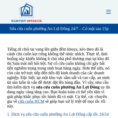
S
k
i
p
t
o
Sửa cửa cuốn phường An Lợi Đông 24/7 – Có mặt sau 15p
c
o
n
t
Tiếng rít chói tai vang lên giữa đêm khuya, kéo theo đó là
e
cánh cửa cuốn kẹt cứng không thể nhúc nhích. Thực tế, tình
n
huống này khiến không ít chủ nhà phố thương mại tại khu đô
t
thị Sala toát mồ hôi hột. Sự cố cửa cuốn không chỉ gây bất
tiện nghiêm trọng trong sinh hoạt hàng ngày. Hơn thế nữa, nó
còn cản trở trực tiếp đến tiến độ kinh doanh của các doanh
nghiệp. Đặc biệt, tại một khu vực sầm uất và cao cấp, an ninh
tài sản luôn là vấn đề được đặt lên hàng đầu. Vì vậy, nhu cầu
tìm kiếm dịch vụ
sửa cửa cuốn phường An Lợi Đông
uy tín
đang ngày càng tăng cao. Bạn hoàn toàn có thể yên tâm vì
giải pháp khắc phục tốc hành đã có mặt. Cụ thể, các chuyên
gia về
cửa cuốn HCM
sẽ giúp bạn xử lý triệt để mọi rắc rối
này.
1. Dịch vụ sửa cửa cuốn phường An Lợi Đông cấp tốc 24/24