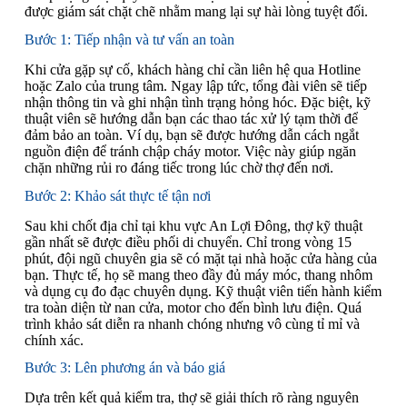
được giám sát chặt chẽ nhằm mang lại sự hài lòng tuyệt đối.
Bước 1: Tiếp nhận và tư vấn an toàn
Khi cửa gặp sự cố, khách hàng chỉ cần liên hệ qua Hotline
hoặc Zalo của trung tâm. Ngay lập tức, tổng đài viên sẽ tiếp
nhận thông tin và ghi nhận tình trạng hỏng hóc. Đặc biệt, kỹ
thuật viên sẽ hướng dẫn bạn các thao tác xử lý tạm thời để
đảm bảo an toàn. Ví dụ, bạn sẽ được hướng dẫn cách ngắt
nguồn điện để tránh chập cháy motor. Việc này giúp ngăn
chặn những rủi ro đáng tiếc trong lúc chờ thợ đến nơi.
Bước 2: Khảo sát thực tế tận nơi
Sau khi chốt địa chỉ tại khu vực An Lợi Đông, thợ kỹ thuật
gần nhất sẽ được điều phối di chuyển. Chỉ trong vòng 15
phút, đội ngũ chuyên gia sẽ có mặt tại nhà hoặc cửa hàng của
bạn. Thực tế, họ sẽ mang theo đầy đủ máy móc, thang nhôm
và dụng cụ đo đạc chuyên dụng. Kỹ thuật viên tiến hành kiểm
tra toàn diện từ nan cửa, motor cho đến bình lưu điện. Quá
trình khảo sát diễn ra nhanh chóng nhưng vô cùng tỉ mỉ và
chính xác.
Bước 3: Lên phương án và báo giá
Dựa trên kết quả kiểm tra, thợ sẽ giải thích rõ ràng nguyên