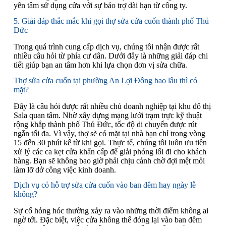
yên tâm sử dụng cửa với sự bảo trợ dài hạn từ công ty.
5. Giải đáp thắc mắc khi gọi thợ sửa cửa cuốn thành phố Thủ
Đức
Trong quá trình cung cấp dịch vụ, chúng tôi nhận được rất
nhiều câu hỏi từ phía cư dân. Dưới đây là những giải đáp chi
tiết giúp bạn an tâm hơn khi lựa chọn đơn vị sửa chữa.
Thợ sửa cửa cuốn tại phường An Lợi Đông bao lâu thì có
mặt?
Đây là câu hỏi được rất nhiều chủ doanh nghiệp tại khu đô thị
Sala quan tâm. Nhờ xây dựng mạng lưới trạm trực kỹ thuật
rộng khắp thành phố Thủ Đức, tốc độ di chuyển được rút
ngắn tối đa. Vì vậy, thợ sẽ có mặt tại nhà bạn chỉ trong vòng
15 đến 30 phút kể từ khi gọi. Thực tế, chúng tôi luôn ưu tiên
xử lý các ca kẹt cửa khẩn cấp để giải phóng lối đi cho khách
hàng. Bạn sẽ không bao giờ phải chịu cảnh chờ đợi mệt mỏi
làm lỡ dở công việc kinh doanh.
Dịch vụ có hỗ trợ sửa cửa cuốn vào ban đêm hay ngày lễ
không?
Sự cố hỏng hóc thường xảy ra vào những thời điểm không ai
ngờ tới. Đặc biệt, việc cửa không thể đóng lại vào ban đêm