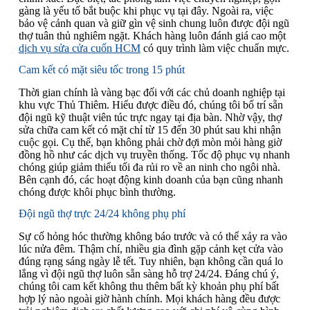
gàng là yếu tố bắt buộc khi phục vụ tại đây. Ngoài ra, việc
bảo vệ cảnh quan và giữ gìn vệ sinh chung luôn được đội ngũ
thợ tuân thủ nghiêm ngặt. Khách hàng luôn đánh giá cao một
dịch vụ sửa cửa cuốn HCM
có quy trình làm việc chuẩn mực.
Cam kết có mặt siêu tốc trong 15 phút
Thời gian chính là vàng bạc đối với các chủ doanh nghiệp tại
khu vực Thủ Thiêm. Hiểu được điều đó, chúng tôi bố trí sẵn
đội ngũ kỹ thuật viên túc trực ngay tại địa bàn. Nhờ vậy, thợ
sửa chữa cam kết có mặt chỉ từ 15 đến 30 phút sau khi nhận
cuộc gọi. Cụ thể, bạn không phải chờ đợi mòn mỏi hàng giờ
đồng hồ như các dịch vụ truyền thống. Tốc độ phục vụ nhanh
chóng giúp giảm thiểu tối đa rủi ro về an ninh cho ngôi nhà.
Bên cạnh đó, các hoạt động kinh doanh của bạn cũng nhanh
chóng được khôi phục bình thường.
Đội ngũ thợ trực 24/24 không phụ phí
Sự cố hỏng hóc thường không báo trước và có thể xảy ra vào
lúc nửa đêm. Thậm chí, nhiều gia đình gặp cảnh kẹt cửa vào
đúng rạng sáng ngày lễ tết. Tuy nhiên, bạn không cần quá lo
lắng vì đội ngũ thợ luôn sẵn sàng hỗ trợ 24/24. Đáng chú ý,
chúng tôi cam kết không thu thêm bất kỳ khoản phụ phí bất
hợp lý nào ngoài giờ hành chính. Mọi khách hàng đều được