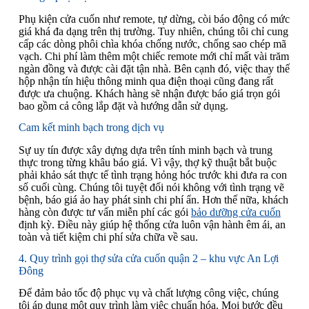
Phụ kiện cửa cuốn như remote, tự dừng, còi báo động có mức
giá khá đa dạng trên thị trường. Tuy nhiên, chúng tôi chỉ cung
cấp các dòng phôi chìa khóa chống nước, chống sao chép mã
vạch. Chi phí làm thêm một chiếc remote mới chỉ mất vài trăm
ngàn đồng và được cài đặt tận nhà. Bên cạnh đó, việc thay thế
hộp nhận tín hiệu thông minh qua điện thoại cũng đang rất
được ưa chuộng. Khách hàng sẽ nhận được báo giá trọn gói
bao gồm cả công lắp đặt và hướng dẫn sử dụng.
Cam kết minh bạch trong dịch vụ
Sự uy tín được xây dựng dựa trên tính minh bạch và trung
thực trong từng khâu báo giá. Vì vậy, thợ kỹ thuật bắt buộc
phải khảo sát thực tế tình trạng hỏng hóc trước khi đưa ra con
số cuối cùng. Chúng tôi tuyệt đối nói không với tình trạng vẽ
bệnh, báo giá ảo hay phát sinh chi phí ẩn. Hơn thế nữa, khách
hàng còn được tư vấn miễn phí các gói
bảo dưỡng cửa cuốn
định kỳ. Điều này giúp hệ thống cửa luôn vận hành êm ái, an
toàn và tiết kiệm chi phí sửa chữa về sau.
4. Quy trình gọi thợ sửa cửa cuốn quận 2 – khu vực An Lợi
Đông
Để đảm bảo tốc độ phục vụ và chất lượng công việc, chúng
tôi áp dụng một quy trình làm việc chuẩn hóa. Mọi bước đều