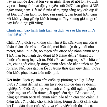
gây ra mối đe dọa rất lớn về an ninh. Hiểu rõ nỗi lo này, dịch
vụ của chúng tôi hoạt động xuyên suốt 24/7, bao gồm cả 365
ngày trong năm. Bất kể là nửa đêm, rạng sáng hay các dịp lễ
tết lớn, thợ vẫn luôn túc trực sẵn sàng. Quan trọng hơn, cam
kết không tăng giá ép khách trong những khung giờ nhạy cảm
này luôn được giữ vững.
Chính sách bảo hành linh kiện và dịch vụ sau khi sửa chữa
như thế nào?
Chất lượng dịch vụ không chỉ nằm ở lúc sửa xong mà còn ở
khâu chăm sóc về sau. Cụ thể, mọi linh kiện thay mới như
motor, bình lưu điện, bo mạch đều được bảo hành chính hãng.
Thời gian bảo hành dao động từ 6 tháng đến 24 tháng tùy
thuộc vào từng loại vật tư. Đối với các hạng mục sửa chữa cơ
khí, chúng tôi cũng áp dụng chính sách bảo hành trách nhiệm
rõ ràng. Nếu cửa gặp lại lỗi cũ trong thời gian quy định, thợ sẽ
đến khắc phục hoàn toàn miễn phí.
Kết luận:
Dịch vụ sửa cửa cuốn tại phường An Lợi Đông
thực sự mang đến sự an tâm tuyệt đối cho cư dân và doanh
nghiệp. Nhờ tốc độ phục vụ nhanh chóng, đội ngũ thợ lành
nghề, mọi sự cố đều được giải quyết êm đẹp. Bên cạnh đó,
bảng giá minh bạch và chính sách bảo hành chu đáo chính là
điểm tựa vững chắc cho khách hàng. Đừng để một cánh cửa
kẹt làm gián đoạn cuộc sống và công việc kinh doanh của