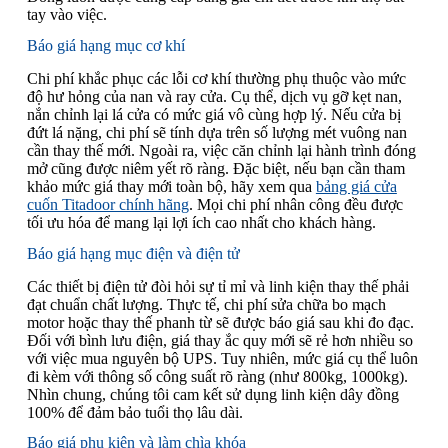
tay vào việc.
Báo giá hạng mục cơ khí
Chi phí khắc phục các lỗi cơ khí thường phụ thuộc vào mức
độ hư hỏng của nan và ray cửa. Cụ thể, dịch vụ gỡ kẹt nan,
nắn chỉnh lại lá cửa có mức giá vô cùng hợp lý. Nếu cửa bị
đứt lá nặng, chi phí sẽ tính dựa trên số lượng mét vuông nan
cần thay thế mới. Ngoài ra, việc căn chỉnh lại hành trình đóng
mở cũng được niêm yết rõ ràng. Đặc biệt, nếu bạn cần tham
khảo mức giá thay mới toàn bộ, hãy xem qua
bảng giá cửa
cuốn Titadoor chính hãng
. Mọi chi phí nhân công đều được
tối ưu hóa để mang lại lợi ích cao nhất cho khách hàng.
Báo giá hạng mục điện và điện tử
Các thiết bị điện tử đòi hỏi sự tỉ mỉ và linh kiện thay thế phải
đạt chuẩn chất lượng. Thực tế, chi phí sửa chữa bo mạch
motor hoặc thay thế phanh từ sẽ được báo giá sau khi đo đạc.
Đối với bình lưu điện, giá thay ắc quy mới sẽ rẻ hơn nhiều so
với việc mua nguyên bộ UPS. Tuy nhiên, mức giá cụ thể luôn
đi kèm với thông số công suất rõ ràng (như 800kg, 1000kg).
Nhìn chung, chúng tôi cam kết sử dụng linh kiện dây đồng
100% để đảm bảo tuổi thọ lâu dài.
Báo giá phụ kiện và làm chìa khóa