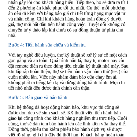
nhân gây lỗi cho khách hàng hiểu. Tiếp theo, họ sẽ đưa ra từ 1
đến 2 phương án khắc phục tối ưu nhất. Cụ thể, mỗi phương
án đều đi kèm với bảng báo giá chi tiết từng hạng mục vật tư
và nhân công. Chỉ khi khách hàng hoàn toàn đồng ý duyệt
giá, thợ mới bắt đầu tiến hành công việc. Tuyệt đối không có
chuyện tự ý tháo lắp khi chưa có sự đồng thuận từ phía chủ
nhà.
Bước 4: Tiến hành sửa chữa và kiểm tra
Với tay nghề điêu luyện, thợ kỹ thuật sẽ xử lý sự cố một cách
gọn gàng và an toàn. Quá trình nắn lá, thay tụ motor hay cài
đặt remote diễn ra theo đúng tiêu chuẩn kỹ thuật nhà máy. Sau
khi lắp ráp hoàn thiện, thợ sẽ tiến hành vận hành thử (test) cửa
cuốn nhiều lần. Việc này nhằm đảm bảo cửa chạy êm ái,
không phát ra tiếng kêu lạ và dừng đúng hành trình. Mọi chi
tiết nhỏ nhất đều được tinh chỉnh cẩn thận.
Bước 5: Bàn giao và bảo hành
Khi hệ thống đã hoạt động hoàn hảo, khu vực thi công sẽ
được dọn dẹp vệ sinh sạch sẽ. Kỹ thuật viên tiến hành bàn
giao lại công trình cho khách hàng nghiệm thu trực tiếp. Cuối
cùng, thợ sẽ dán tem bảo hành lên các linh kiện vừa thay thế.
Đồng thời, phiếu thu kiêm phiếu bảo hành dịch vụ sẽ được
viết rõ ràng, ghi chú đầy đủ thời hạn. Khách hàng hoàn toàn