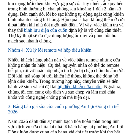
khi mạng lưới điện khu vực gặp sự cố. Tuy nhiên, ắc quy bên
trong bình thường bị chai phồng sau khoảng 1 đến 2 năm sử
dụng. Bên cạnh đó, lỗi bo sạc không tự động ngắt cũng khiến
bình nhanh chóng hư hỏng. Hậu quả là bạn không thể mở cửa
thoát hiểm khi nhà đột ngột mất điện. Vì vậy, việc kiểm tra và
thay thế
bình lưu điện cửa cuốn
định kỳ là vô cùng cần thiết.
Thợ kỹ thuật sẽ đo đạc dung lượng ắc quy và phục hồi bo
mạch sạc nhanh chóng.
Nhóm 4: Xử lý lỗi remote và hộp điều khiển
Nhiều khách hàng phàn nàn về việc bấm remote nhưng cửa
không nhận tín hiệu. Cụ thể, nguyên nhân có thể do remote
hết pin, rơi vỡ hoặc hộp nhận tín hiệu bị chập chờn do ẩm ướt.
Đôi khi, mã sóng bị trôi khiến hệ thống không thể đồng bộ
lệnh điều khiển. Trong trường hợp này, chuyên viên sẽ tiến
hành vệ sinh và cài đặt lại
bộ điều khiển cửa cuốn
. Ngoài ra,
chúng tôi còn cung cấp dịch vụ sao chép và làm mới chìa
khóa với công nghệ chống phá mã hiện đại.
3. Bảng báo giá sửa cửa cuốn phường An Lợi Đông chi tiết
2026
Năm 2026 đánh dấu sự minh bạch hóa hoàn toàn trong lĩnh
vực dịch vụ sửa chữa tại nhà. Khách hàng tại phường An Lợi
Đông luôn được cung cấp bảng giá chi tiết trước khi thợ bắt