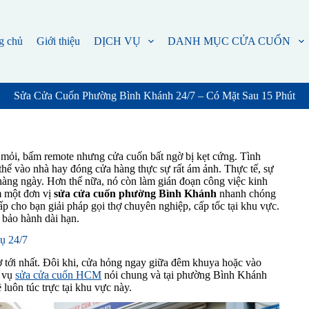
g chủ
Giới thiệu
DỊCH VỤ
DANH MỤC CỬA CUỐN
Sửa Cửa Cuốn Phường Bình Khánh 24/7 – Có Mặt Sau 15 Phút
 mỏi, bấm remote nhưng cửa cuốn bất ngờ bị kẹt cứng. Tình
ể vào nhà hay đóng cửa hàng thực sự rất ám ảnh. Thực tế, sự
 hàng ngày. Hơn thế nữa, nó còn làm gián đoạn công việc kinh
ếm một đơn vị
sửa cửa cuốn phường Bình Khánh
nhanh chóng
ấp cho bạn giải pháp gọi thợ chuyên nghiệp, cấp tốc tại khu vực.
 bảo hành dài hạn.
ụ 24/7
ờ tới nhất. Đôi khi, cửa hỏng ngay giữa đêm khuya hoặc vào
h vụ
sửa cửa cuốn HCM
nói chung và tại phường Bình Khánh
 luôn túc trực tại khu vực này.