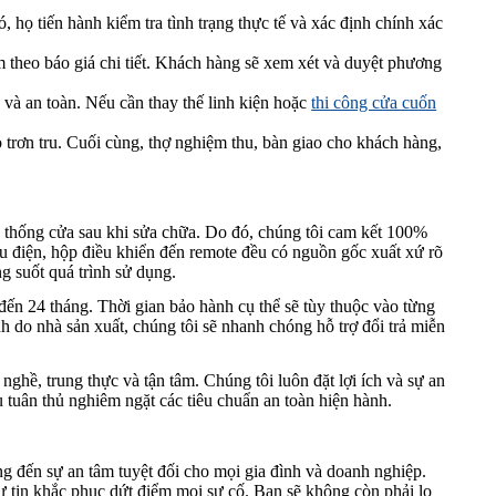
 họ tiến hành kiểm tra tình trạng thực tế và xác định chính xác
theo báo giá chi tiết. Khách hàng sẽ xem xét và duyệt phương
 và an toàn. Nếu cần thay thế linh kiện hoặc
thi công cửa cuốn
trơn tru. Cuối cùng, thợ nghiệm thu, bàn giao cho khách hàng,
hệ thống cửa sau khi sửa chữa. Do đó, chúng tôi cam kết 100%
lưu điện, hộp điều khiển đến remote đều có nguồn gốc xuất xứ rõ
g suốt quá trình sử dụng.
đến 24 tháng. Thời gian bảo hành cụ thể sẽ tùy thuộc vào từng
nh do nhà sản xuất, chúng tôi sẽ nhanh chóng hỗ trợ đổi trả miễn
ghề, trung thực và tận tâm. Chúng tôi luôn đặt lợi ích và sự an
 tuân thủ nghiêm ngặt các tiêu chuẩn an toàn hiện hành.
đến sự an tâm tuyệt đối cho mọi gia đình và doanh nghiệp.
tự tin khắc phục dứt điểm mọi sự cố. Bạn sẽ không còn phải lo