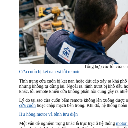
Tổng hợp các lỗi cửa c
Cửa cuốn bị kẹt nan và lỗi remote
Tình trạng cửa cuốn bị kẹt nan hoặc đứt cáp xảy ra khá phổ
nhưng không tự dừng lại. Ngoài ra, rãnh trượt bị khô dầu h
khác, lỗi remote khiến cửa không phản hồi cũng gây ra nhiề
Lý do tại sao cửa cuốn bấm remote không lên xuống được rấ
cửa cuốn
hoặc chập mạch bên trong. Khi đó, hệ thống hoàn t
Hư hỏng motor và bình lưu điện
Một vấn đề nghiêm trọng khác là trục trặc ở hệ thống
motor