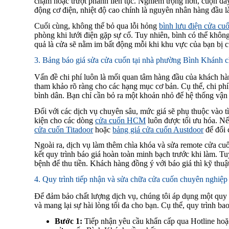
chậm hoặc trượt phanh liên tục. Nghiêm trọng hơn, cuộn dây 
động cơ điện, nhiệt độ cao chính là nguyên nhân hàng đầu là
Cuối cùng, không thể bỏ qua lỗi hỏng
bình lưu điện cửa cu
phòng khi lưới điện gặp sự cố. Tuy nhiên, bình có thể khôn
quả là cửa sẽ nằm im bất động mỗi khi khu vực của bạn bị c
3. Bảng báo giá sửa cửa cuốn tại nhà phường Bình Khánh ch
Vấn đề chi phí luôn là mối quan tâm hàng đầu của khách hàn
tham khảo rõ ràng cho các hạng mục cơ bản. Cụ thể, chi phí
bình dân. Bạn chỉ cần bỏ ra một khoản nhỏ để hệ thống vận h
Đối với các dịch vụ chuyên sâu, mức giá sẽ phụ thuộc vào tì
kiện cho các dòng
cửa cuốn HCM
luôn được tối ưu hóa. N
cửa cuốn Titadoor
hoặc
bảng giá cửa cuốn Austdoor
để đối 
Ngoài ra, dịch vụ làm thêm chìa khóa và sửa remote cửa cu
kết quy trình báo giá hoàn toàn minh bạch trước khi làm. Tu
bệnh để thu tiền. Khách hàng đồng ý với báo giá thì kỹ thuậ
4. Quy trình tiếp nhận và sửa chữa cửa cuốn chuyên nghiệp
Để đảm bảo chất lượng dịch vụ, chúng tôi áp dụng một quy t
và mang lại sự hài lòng tối đa cho bạn. Cụ thể, quy trình b
Bước 1:
Tiếp nhận yêu cầu khẩn cấp qua Hotline hoặc 