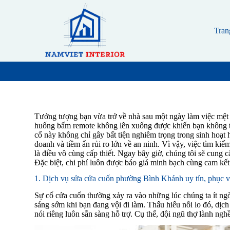
S
k
i
Tran
p
t
o
c
o
n
t
e
n
Tưởng tượng bạn vừa trở về nhà sau một ngày làm việc mệt
t
huống bấm remote không lên xuống được khiến bạn không th
cố này không chỉ gây bất tiện nghiêm trọng trong sinh hoạt
doanh và tiềm ẩn rủi ro lớn về an ninh. Vì vậy, việc tìm ki
là điều vô cùng cấp thiết. Ngay bây giờ, chúng tôi sẽ cung c
Đặc biệt, chi phí luôn được báo giá minh bạch cùng cam kết
1. Dịch vụ sửa cửa cuốn phường Bình Khánh uy tín, phục v
Sự cố cửa cuốn thường xảy ra vào những lúc chúng ta ít ng
sáng sớm khi bạn đang vội đi làm. Thấu hiểu nỗi lo đó, dịc
nói riêng luôn sẵn sàng hỗ trợ. Cụ thể, đội ngũ thợ lành nghề