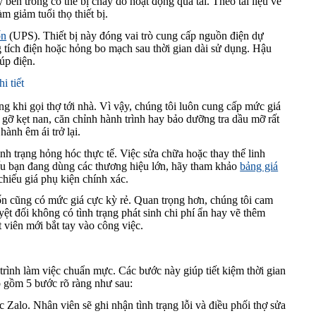
bên trong có thể bị cháy do hoạt động quá tải. Theo tài liệu về
m giảm tuổi thọ thiết bị.
ốn
(UPS). Thiết bị này đóng vai trò cung cấp nguồn điện dự
g tích điện hoặc hỏng bo mạch sau thời gian dài sử dụng. Hậu
úp điện.
i tiết
g khi gọi thợ tới nhà. Vì vậy, chúng tôi luôn cung cấp mức giá
 gỡ kẹt nan, căn chỉnh hành trình hay bảo dưỡng tra dầu mỡ rất
ành êm ái trở lại.
nh trạng hỏng hóc thực tế. Việc sửa chữa hoặc thay thế linh
ếu bạn đang dùng các thương hiệu lớn, hãy tham khảo
bảng giá
chiếu giá phụ kiện chính xác.
ốn cũng có mức giá cực kỳ rẻ. Quan trọng hơn, chúng tôi cam
yệt đối không có tình trạng phát sinh chi phí ẩn hay vẽ thêm
t viên mới bắt tay vào công việc.
rình làm việc chuẩn mực. Các bước này giúp tiết kiệm thời gian
ao gồm 5 bước rõ ràng như sau:
Zalo. Nhân viên sẽ ghi nhận tình trạng lỗi và điều phối thợ sửa