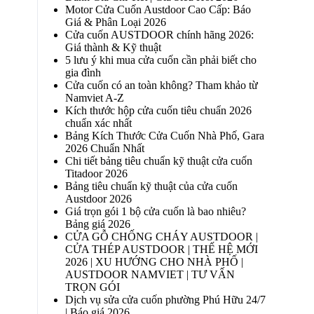
Motor Cửa Cuốn Austdoor Cao Cấp: Báo
Giá & Phân Loại 2026
Cửa cuốn AUSTDOOR chính hãng 2026:
Giá thành & Kỹ thuật
5 lưu ý khi mua cửa cuốn cần phải biết cho
gia đình
Cửa cuốn có an toàn không? Tham khảo từ
Namviet A-Z
Kích thước hộp cửa cuốn tiêu chuẩn 2026
chuẩn xác nhất
Bảng Kích Thước Cửa Cuốn Nhà Phố, Gara
2026 Chuẩn Nhất
Chi tiết bảng tiêu chuẩn kỹ thuật cửa cuốn
Titadoor 2026
Bảng tiêu chuẩn kỹ thuật của cửa cuốn
Austdoor 2026
Giá trọn gói 1 bộ cửa cuốn là bao nhiêu?
Bảng giá 2026
CỬA GỖ CHỐNG CHÁY AUSTDOOR |
CỬA THÉP AUSTDOOR | THẾ HỆ MỚI
2026 | XU HƯỚNG CHO NHÀ PHỐ |
AUSTDOOR NAMVIET | TƯ VẤN
TRỌN GÓI
Dịch vụ sửa cửa cuốn phường Phú Hữu 24/7
| Báo giá 2026