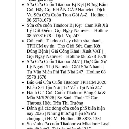
Sửa Cửa Cuốn Titadoor Bị Kẹt | Đừng Bấm
Cửa Hãy Gọi KHẨN CẤP Namviet | Dịch
Vụ Sửa Cửa Cuốn Trọn Gói A-Z | Hotline :
08 55781678
Sửa cửa cuốn Titadoor Bị Kẹt | Cam Kết Xử
Lý Dứt Điểm | Gọi Ngay Namviet – Hotline
08 55781678 – Dịch Vụ 247
Cửa cuốn Titadoor chạy chậm sửa nhanh
TPHCM uy tín | Thợ Giỏi Sửa Cam Kết
Đúng Bệnh | Giá Công Khai | Xuất VAT |
Gọi Ngay Namviet – Hotline 08 5578 1678
Sửa Cửa Cuốn Titadoor 24/7 | Thợ Gần Xử
Lý Ngay | Thợ Namviet Giỏi Sửa Nhanh |
Tư Vấn Miễn Phí Tại Nhà 247 | Hotline 08
5578 1678
Báo Giá Cửa Cuốn Titadoor TPHCM 2026 |
Khảo Sát Tận Nơi | Tư Vấn Tại Nhà 247
Đánh Giá Cửa Cuốn Titadoor: Bảng Giá &
Mẫu Mới 2026 | So Sánh Thực Tế Các
Thương Hiệu Trên Thị Trường
Đánh giá các dòng cửa cuốn phổ biến hiện
nay 2026 | Những thương hiệu lớn ưu
chuộng tại HCM | Hotline: 08 8878 1331
So sánh cửa cuốn Titadoor và Mitadoor: Loại
nào tốt hơn? | Tư vấn miễn phí 247 –