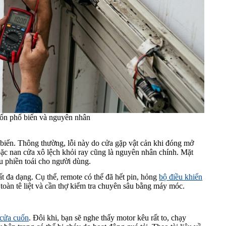
uốn phổ biến và nguyên nhân
 biến. Thông thường, lỗi này do cửa gặp vật cản khi đóng mở
oặc nan cửa xô lệch khỏi ray cũng là nguyên nhân chính. Mặt
u phiền toái cho người dùng.
t đa dạng. Cụ thể, remote có thể đã hết pin, hỏng
bộ điều khiển
oàn tê liệt và cần thợ kiểm tra chuyên sâu bằng máy móc.
 cửa cuốn
. Đôi khi, bạn sẽ nghe thấy motor kêu rất to, chạy