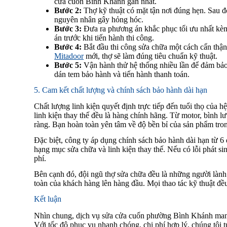
cửa cuốn Bình Khánh gần nhất.
Bước 2:
Thợ kỹ thuật có mặt tận nơi đúng hẹn. Sau đó,
nguyên nhân gây hỏng hóc.
Bước 3:
Đưa ra phương án khắc phục tối ưu nhất kèm 
án trước khi tiến hành thi công.
Bước 4:
Bắt đầu thi công sửa chữa một cách cẩn thận
Mitadoor
mới, thợ sẽ làm đúng tiêu chuẩn kỹ thuật.
Bước 5:
Vận hành thử hệ thống nhiều lần để đảm bảo 
dán tem bảo hành và tiến hành thanh toán.
5. Cam kết chất lượng và chính sách bảo hành dài hạn
Chất lượng linh kiện quyết định trực tiếp đến tuổi thọ của 
linh kiện thay thế đều là hàng chính hãng. Từ motor, bình 
ràng. Bạn hoàn toàn yên tâm về độ bền bỉ của sản phẩm tron
Đặc biệt, công ty áp dụng chính sách bảo hành dài hạn từ 6 
hạng mục sửa chữa và linh kiện thay thế. Nếu có lỗi phát si
phí.
Bên cạnh đó, đội ngũ thợ sửa chữa đều là những người lành n
toàn của khách hàng lên hàng đầu. Mọi thao tác kỹ thuật đều
Kết luận
Nhìn chung, dịch vụ sửa cửa cuốn phường Bình Khánh mang 
Với tốc độ phục vụ nhanh chóng, chi phí hợp lý, chúng tôi 