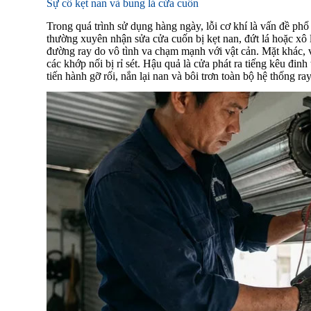
Sự cố kẹt nan và bung lá cửa cuốn
Trong quá trình sử dụng hàng ngày, lỗi cơ khí là vấn đề ph
thường xuyên nhận sửa cửa cuốn bị kẹt nan, đứt lá hoặc xô l
đường ray do vô tình va chạm mạnh với vật cản. Mặt khác,
các khớp nối bị rỉ sét. Hậu quả là cửa phát ra tiếng kêu đin
tiến hành gỡ rối, nắn lại nan và bôi trơn toàn bộ hệ thống r