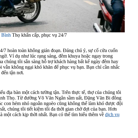
 Bình
Thọ khẩn cấp, phục vụ 24/7
24/7 hoàn toàn không gián đoạn. Đáng chú ý, sự cố cửa cuốn
ngờ. Ví dụ như lúc rạng sáng, đêm khuya hoặc ngay trong
ủa chúng tôi sẵn sàng hỗ trợ khách hàng bất kể ngày đêm hay
 tôi vẫn không ngại khó khăn để phục vụ bạn. Bạn chỉ cần nhấc
đến tận nơi.
u địa bàn một cách tường tận. Trên thực tế, thợ của chúng tôi
Bình Thọ. Từ đường Võ Văn Ngân sầm uất, Đặng Văn Bi đông
ác con hẻm nhỏ ngoằn ngoèo cũng không thể làm khó được đội
, chúng tôi tiết kiệm tối đa thời gian chờ đợi của bạn. Hơn
à một cách kịp thời nhất. Bạn có thể tìm hiểu thêm về
dịch vụ