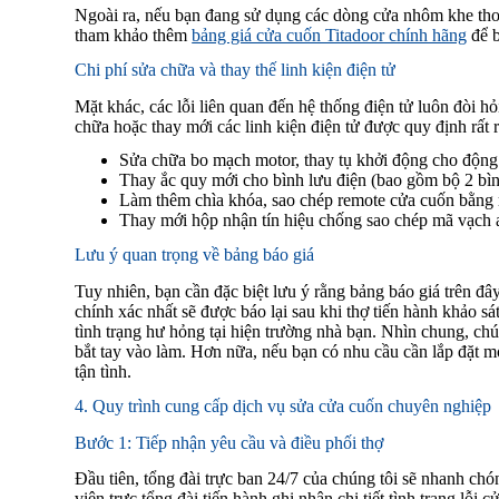
Ngoài ra, nếu bạn đang sử dụng các dòng cửa nhôm khe thoán
tham khảo thêm
bảng giá cửa cuốn Titadoor chính hãng
để b
Chi phí sửa chữa và thay thế linh kiện điện tử
Mặt khác, các lỗi liên quan đến hệ thống điện tử luôn đòi hỏ
chữa hoặc thay mới các linh kiện điện tử được quy định rất r
Sửa chữa bo mạch motor, thay tụ khởi động cho động
Thay ắc quy mới cho bình lưu điện (bao gồm bộ 2 bì
Làm thêm chìa khóa, sao chép remote cửa cuốn bằng
Thay mới hộp nhận tín hiệu chống sao chép mã vạch 
Lưu ý quan trọng về bảng báo giá
Tuy nhiên, bạn cần đặc biệt lưu ý rằng bảng báo giá trên đâ
chính xác nhất sẽ được báo lại sau khi thợ tiến hành khảo sát
tình trạng hư hỏng tại hiện trường nhà bạn. Nhìn chung, chú
bắt tay vào làm. Hơn nữa, nếu bạn có nhu cầu cần lắp đặt mớ
tận tình.
4. Quy trình cung cấp dịch vụ sửa cửa cuốn chuyên nghiệp
Bước 1: Tiếp nhận yêu cầu và điều phối thợ
Đầu tiên, tổng đài trực ban 24/7 của chúng tôi sẽ nhanh ch
viên trực tổng đài tiến hành ghi nhận chi tiết tình trạng lỗi