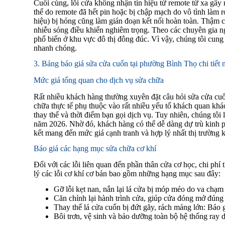
Cuối cùng, lỗi cửa không nhận tín hiệu từ remote từ xa gây 
thể do remote đã hết pin hoặc bị chập mạch do vô tình làm
hiệu) bị hỏng cũng làm gián đoạn kết nối hoàn toàn. Thậm 
nhiễu sóng điều khiển nghiêm trọng. Theo các chuyên gia ng
phổ biến ở khu vực đô thị đông đúc. Vì vậy, chúng tôi cung 
nhanh chóng.
3. Bảng báo giá sửa cửa cuốn tại phường Bình Thọ chi tiết
Mức giá tổng quan cho dịch vụ sửa chữa
Rất nhiều khách hàng thường xuyên đặt câu hỏi sửa cửa cuốn
chữa thực tế phụ thuộc vào rất nhiều yếu tố khách quan khá
thay thế và thời điểm bạn gọi dịch vụ. Tuy nhiên, chúng tô
năm 2026. Nhờ đó, khách hàng có thể dễ dàng dự trù kinh ph
kết mang đến mức giá cạnh tranh và hợp lý nhất thị trường
Báo giá các hạng mục sửa chữa cơ khí
Đối với các lỗi liên quan đến phần thân cửa cơ học, chi ph
lý các lỗi cơ khí cơ bản bao gồm những hạng mục sau đây:
Gỡ lỗi kẹt nan, nắn lại lá cửa bị móp méo do va ch
Căn chỉnh lại hành trình cửa, giúp cửa đóng mở đúng
Thay thế lá cửa cuốn bị đứt gãy, rách mảng lớn: Báo g
Bôi trơn, vệ sinh và bảo dưỡng toàn bộ hệ thống ray 