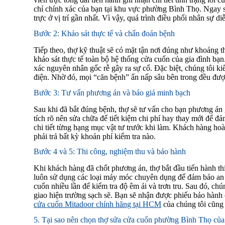
chỉ chính xác của bạn tại khu vực phường Bình Thọ. Ngay s
trực ở vị trí gần nhất. Vì vậy, quá trình điều phối nhân sự 
Bước 2: Khảo sát thực tế và chẩn đoán bệnh
Tiếp theo, thợ kỹ thuật sẽ có mặt tận nơi đúng như khoảng th
khảo sát thực tế toàn bộ hệ thống cửa cuốn của gia đình bạ
xác nguyên nhân gốc rễ gây ra sự cố. Đặc biệt, chúng tôi k
điện. Nhờ đó, mọi “căn bệnh” ẩn nấp sâu bên trong đều được
Bước 3: Tư vấn phương án và báo giá minh bạch
Sau khi đã bắt đúng bệnh, thợ sẽ tư vấn cho bạn phương án gi
tích rõ nên sửa chữa để tiết kiệm chi phí hay thay mới để đ
chi tiết từng hạng mục vật tư trước khi làm. Khách hàng h
phải trả bất kỳ khoản phí kiểm tra nào.
Bước 4 và 5: Thi công, nghiệm thu và bảo hành
Khi khách hàng đã chốt phương án, thợ bắt đầu tiến hành t
luôn sử dụng các loại máy móc chuyên dụng để đảm bảo an t
cuốn nhiều lần để kiểm tra độ êm ái và trơn tru. Sau đó, ch
giao hiện trường sạch sẽ. Bạn sẽ nhận được phiếu bảo hành 
cửa cuốn Mitadoor chính hãng tại HCM
của chúng tôi cũng
5. Tại sao nên chọn thợ sửa cửa cuốn phường Bình Thọ của