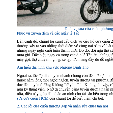
Dịch vụ sửa cửa cuốn phường
Phục vụ xuyên đêm và các ngày lễ Tết
Bên cạnh đó, chúng tôi cung cấp dịch vụ cứu hộ cửa cuốn 
thường xảy ra vào những thời điểm vô cùng oái oăm và bất 
những ngày nghỉ cuối tuần thảnh thơi. Do đó, đội ngũ thợ c
mưa gió. Đặc biệt, ngay cả trong các dịp lễ Tết lớn, chúng
máy gọi, thợ chuyên nghiệp sẽ lập tức mang đầy đủ đồ nghề 
Am hiểu địa hình khu vực phường Bình Thọ
Ngoài ra, tốc độ di chuyển nhanh chóng còn đến từ sự am hiể
thuộc nằm lòng mọi ngóc ngách, tuyến đường tại phường 
đúc đến tuyến đường Khổng Tử yên tĩnh. Không chỉ vậy, c
ngũ kỹ thuật viên. Nhờ di chuyển bằng tuyến đường ngắn nhất
nữa, điều này giúp đảm bảo an ninh cho tài sản bên trong nh
sửa cửa cuốn HCM
của chúng tôi để biết thêm chi tiết.
2. Các lỗi cửa cuốn thường gặp và nhận sửa chữa tận nơi