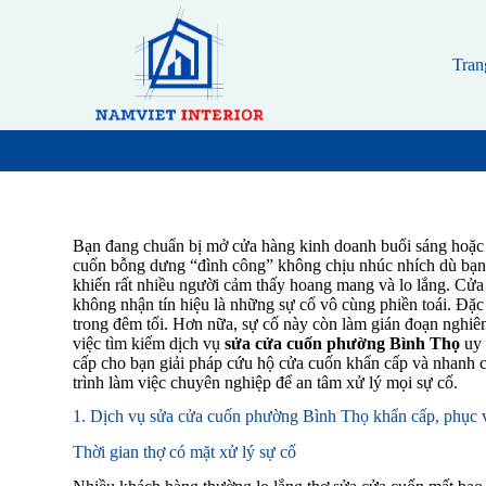
S
k
i
Tran
p
t
o
c
o
n
t
e
n
Bạn đang chuẩn bị mở cửa hàng kinh doanh buổi sáng hoặc 
t
cuốn bỗng dưng “đình công” không chịu nhúc nhích dù bạn đ
khiến rất nhiều người cảm thấy hoang mang và lo lắng. Cửa
không nhận tín hiệu là những sự cố vô cùng phiền toái. Đặc b
trong đêm tối. Hơn nữa, sự cố này còn làm gián đoạn nghiêm
việc tìm kiếm dịch vụ
sửa cửa cuốn phường Bình Thọ
uy 
cấp cho bạn giải pháp cứu hộ cửa cuốn khẩn cấp và nhanh ch
trình làm việc chuyên nghiệp để an tâm xử lý mọi sự cố.
1. Dịch vụ sửa cửa cuốn phường Bình Thọ khẩn cấp, phục 
Thời gian thợ có mặt xử lý sự cố