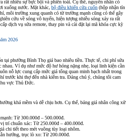
ra rất nhiều sự bực bội và phiền toái. Cụ thể, nguyên nhân có
 rơi xuống nước. Mặt khác,
bộ điều khiển cửa cuốn
(hộp nhận tín
chí, môi trường xung quanh có từ trường mạnh cũng có thể gây
hiên cứu về sóng vô tuyến, hiện tượng nhiễu sóng xảy ra rất
cấp dịch vụ sửa remote, thay pin và cài đặt lại mã khóa cực kỳ
 năm 2026
 tại phường Bình Thọ giá bao nhiêu tiền. Thực tế, chi phí sửa
c nhau. Ví dụ như mức độ hư hỏng nặng nhẹ, loại linh kiện cần
i luôn nỗ lực cung cấp mức giá tổng quan minh bạch nhất trong
í trước khi thợ đến nhà kiểm tra. Đáng chú ý, chúng tôi cam
 khu vực Thủ Đức.
í thường khá mềm và dễ chịu hơn. Cụ thể, bảng giá nhân công xử
ạm mạnh: Từ 300.000đ – 500.000đ.
 vị trí chuẩn xác: Từ 250.000đ – 400.000đ.
iá chi tiết theo mét vuông tùy loại nhôm.
dẫn hướng, trục lò xo: Từ 200.000đ.