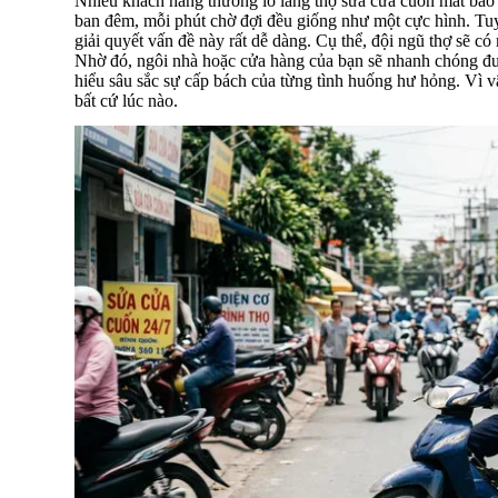
Nhiều khách hàng thường lo lắng thợ sửa cửa cuốn mất bao l
ban đêm, mỗi phút chờ đợi đều giống như một cực hình. Tuy n
giải quyết vấn đề này rất dễ dàng. Cụ thể, đội ngũ thợ sẽ c
Nhờ đó, ngôi nhà hoặc cửa hàng của bạn sẽ nhanh chóng đượ
hiểu sâu sắc sự cấp bách của từng tình huống hư hỏng. Vì vậ
bất cứ lúc nào.