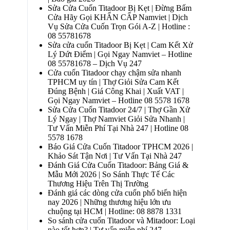
Sửa Cửa Cuốn Titadoor Bị Kẹt | Đừng Bấm
Cửa Hãy Gọi KHẨN CẤP Namviet | Dịch
Vụ Sửa Cửa Cuốn Trọn Gói A-Z | Hotline :
08 55781678
Sửa cửa cuốn Titadoor Bị Kẹt | Cam Kết Xử
Lý Dứt Điểm | Gọi Ngay Namviet – Hotline
08 55781678 – Dịch Vụ 247
Cửa cuốn Titadoor chạy chậm sửa nhanh
TPHCM uy tín | Thợ Giỏi Sửa Cam Kết
Đúng Bệnh | Giá Công Khai | Xuất VAT |
Gọi Ngay Namviet – Hotline 08 5578 1678
Sửa Cửa Cuốn Titadoor 24/7 | Thợ Gần Xử
Lý Ngay | Thợ Namviet Giỏi Sửa Nhanh |
Tư Vấn Miễn Phí Tại Nhà 247 | Hotline 08
5578 1678
Báo Giá Cửa Cuốn Titadoor TPHCM 2026 |
Khảo Sát Tận Nơi | Tư Vấn Tại Nhà 247
Đánh Giá Cửa Cuốn Titadoor: Bảng Giá &
Mẫu Mới 2026 | So Sánh Thực Tế Các
Thương Hiệu Trên Thị Trường
Đánh giá các dòng cửa cuốn phổ biến hiện
nay 2026 | Những thương hiệu lớn ưu
chuộng tại HCM | Hotline: 08 8878 1331
So sánh cửa cuốn Titadoor và Mitadoor: Loại
nào tốt hơn? | Tư vấn miễn phí 247 –