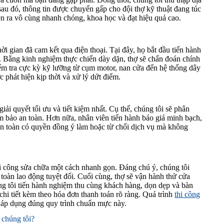
au đó, thông tin được chuyển gấp cho đội thợ kỹ thuật đang túc
diễn ra vô cùng nhanh chóng, khoa học và đạt hiệu quả cao.
ời gian đã cam kết qua điện thoại. Tại đây, họ bắt đầu tiến hành
n. Bằng kinh nghiệm thực chiến dày dặn, thợ sẽ chẩn đoán chính
iểm tra cực kỳ kỹ lưỡng từ cụm motor, nan cửa đến hệ thống dây
 phát hiện kịp thời và xử lý dứt điểm.
ải quyết tối ưu và tiết kiệm nhất. Cụ thể, chúng tôi sẽ phân
ảm bảo an toàn. Hơn nữa, nhân viên tiến hành báo giá minh bạch,
oàn toàn có quyền đồng ý làm hoặc từ chối dịch vụ mà không
hi công sửa chữa một cách nhanh gọn. Đáng chú ý, chúng tôi
oàn lao động tuyệt đối. Cuối cùng, thợ sẽ vận hành thử cửa
úng tôi tiến hành nghiệm thu cùng khách hàng, dọn dẹp và bàn
chi tiết kèm theo hóa đơn thanh toán rõ ràng. Quá trình
thi công
 áp dụng đúng quy trình chuẩn mực này.
 chúng tôi?