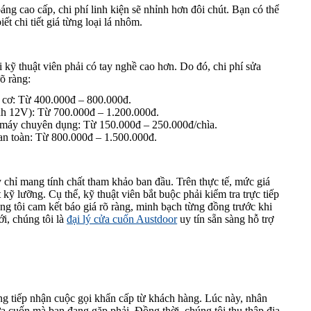
g cao cấp, chi phí linh kiện sẽ nhỉnh hơn đôi chút. Bạn có thể
iết chi tiết giá từng loại lá nhôm.
i kỹ thuật viên phải có tay nghề cao hơn. Do đó, chi phí sửa
õ ràng:
 cơ: Từ 400.000đ – 800.000đ.
nh 12V): Từ 700.000đ – 1.200.000đ.
 máy chuyên dụng: Từ 150.000đ – 250.000đ/chìa.
an toàn: Từ 800.000đ – 1.500.000đ.
y chỉ mang tính chất tham khảo ban đầu. Trên thực tế, mức giá
 kỹ lưỡng. Cụ thể, kỹ thuật viên bắt buộc phải kiểm tra trực tiếp
ng tôi cam kết báo giá rõ ràng, minh bạch từng đồng trước khi
i, chúng tôi là
đại lý cửa cuốn Austdoor
uy tín sẵn sàng hỗ trợ
óng tiếp nhận cuộc gọi khẩn cấp từ khách hàng. Lúc này, nhân
 cửa cuốn mà bạn đang gặp phải. Đồng thời, chúng tôi thu thập địa