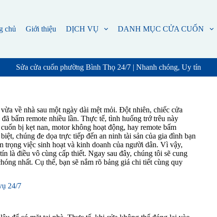
g chủ
Giới thiệu
DỊCH VỤ
DANH MỤC CỬA CUỐN
Sửa cửa cuốn phường Bình Thọ 24/7 | Nhanh chóng, Uy tín
vừa về nhà sau một ngày dài mệt mỏi. Đột nhiên, chiếc cửa
ã bấm remote nhiều lần. Thực tế, tình huống trớ trêu này
 cuốn bị kẹt nan, motor không hoạt động, hay remote bấm
iệt, chúng đe dọa trực tiếp đến an ninh tài sản của gia đình bạn
 trọng việc sinh hoạt và kinh doanh của người dân. Vì vậy,
tín là điều vô cùng cấp thiết. Ngay sau đây, chúng tôi sẽ cung
óng nhất. Cụ thể, bạn sẽ nắm rõ bảng giá chi tiết cùng quy
vụ 24/7