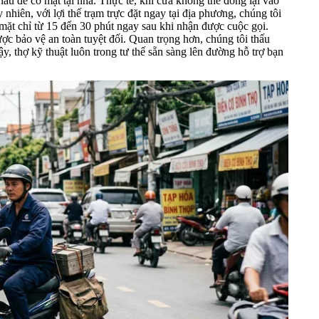
âu để có mặt tại nhà. Thực tế, khi cửa không thể đóng lại vào
hiên, với lợi thế trạm trực đặt ngay tại địa phương, chúng tôi
ó mặt chỉ từ 15 đến 30 phút ngay sau khi nhận được cuộc gọi.
c bảo vệ an toàn tuyệt đối. Quan trọng hơn, chúng tôi thấu
y, thợ kỹ thuật luôn trong tư thế sẵn sàng lên đường hỗ trợ bạn