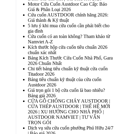
Motor Cửa Cuốn Austdoor Cao Cấp: Báo
Giá & Phân Loại 2026
Cửa cuốn AUSTDOOR chính hãng 2026:
Giá thành & Kỹ thuật
5 lưu ý khi mua cửa cuốn cần phải biết cho
gia đình
Cửa cuốn có an toàn không? Tham khảo từ
Namviet A-Z
Kích thước hộp cửa cuốn tiêu chuẩn 2026
chuẩn xác nhất
Bảng Kích Thước Cửa Cuốn Nhà Phố, Gara
2026 Chuẩn Nhất
Chi tiết bảng tiêu chuẩn kỹ thuật cửa cuốn
Titadoor 2026
Bảng tiêu chuẩn kỹ thuật của cửa cuốn
Austdoor 2026
Giá trọn gói 1 bộ cửa cuốn là bao nhiêu?
Bảng giá 2026
CỬA GỖ CHỐNG CHÁY AUSTDOOR |
CỬA THÉP AUSTDOOR | THẾ HỆ MỚI
2026 | XU HƯỚNG CHO NHÀ PHỐ |
AUSTDOOR NAMVIET | TƯ VẤN
TRỌN GÓI
Dịch vụ sửa cửa cuốn phường Phú Hữu 24/7
| Báo giá 2026