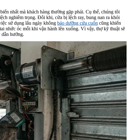
ổ biến nhất mà khách hàng thường gặp phải. Cụ thể, chúng tôi
ệch nghiêm trọng. Đôi khi, cửa bị lệch ray, bung nan ra khỏi
 việc sử dụng lâu ngày không
bảo dưỡng cửa cuốn
cũng khiến
h tai nhức óc mỗi khi vận hành lên xuống. Vì vậy, thợ kỹ thuật sẽ
ay dẫn hướng.