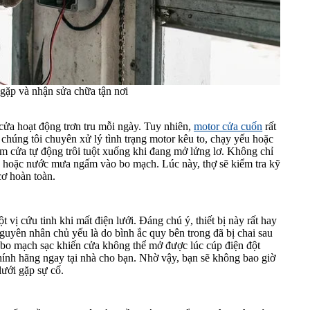
gặp và nhận sửa chữa tận nơi
cửa hoạt động trơn tru mỗi ngày. Tuy nhiên,
motor cửa cuốn
rất
ế, chúng tôi chuyên xử lý tình trạng motor kêu to, chạy yếu hoặc
làm cửa tự động trôi tuột xuống khi đang mở lửng lơ. Không chỉ
n hoặc nước mưa ngấm vào bo mạch. Lúc này, thợ sẽ kiểm tra kỹ
cơ hoàn toàn.
 vị cứu tinh khi mất điện lưới. Đáng chú ý, thiết bị này rất hay
Nguyên nhân chủ yếu là do bình ắc quy bên trong đã bị chai sau
 bo mạch sạc khiến cửa không thể mở được lúc cúp điện đột
chính hãng ngay tại nhà cho bạn. Nhờ vậy, bạn sẽ không bao giờ
lưới gặp sự cố.