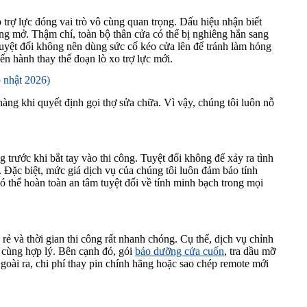
 trợ lực đóng vai trò vô cùng quan trọng. Dấu hiệu nhận biết
óng mở. Thậm chí, toàn bộ thân cửa có thể bị nghiêng hẳn sang
tuyệt đối không nên dùng sức cố kéo cửa lên để tránh làm hỏng
ến hành thay thế đoạn lò xo trợ lực mới.
p nhật 2026)
hàng khi quyết định gọi thợ sửa chữa. Vì vậy, chúng tôi luôn nỗ
g trước khi bắt tay vào thi công. Tuyệt đối không để xảy ra tình
. Đặc biệt, mức giá dịch vụ của chúng tôi luôn đảm bảo tính
 thể hoàn toàn an tâm tuyệt đối về tính minh bạch trong mọi
rẻ và thời gian thi công rất nhanh chóng. Cụ thể, dịch vụ chỉnh
ô cùng hợp lý. Bên cạnh đó, gói
bảo dưỡng cửa cuốn
, tra dầu mỡ
goài ra, chi phí thay pin chính hãng hoặc sao chép remote mới