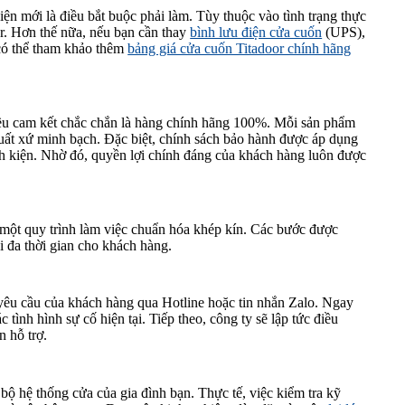
kiện mới là điều bắt buộc phải làm. Tùy thuộc vào tình trạng thực
or. Hơn thế nữa, nếu bạn cần thay
bình lưu điện cửa cuốn
(UPS),
 có thể tham khảo thêm
bảng giá cửa cuốn Titadoor chính hãng
 đều cam kết chắc chắn là hàng chính hãng 100%. Mỗi sản phẩm
xuất xứ minh bạch. Đặc biệt, chính sách bảo hành được áp dụng
inh kiện. Nhờ đó, quyền lợi chính đáng của khách hàng luôn được
g một quy trình làm việc chuẩn hóa khép kín. Các bước được
ối đa thời gian cho khách hàng.
 yêu cầu của khách hàng qua Hotline hoặc tin nhắn Zalo. Ngay
 tình hình sự cố hiện tại. Tiếp theo, công ty sẽ lập tức điều
n hỗ trợ.
n bộ hệ thống cửa của gia đình bạn. Thực tế, việc kiểm tra kỹ