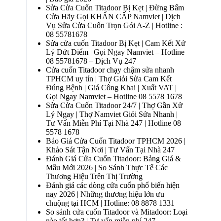
Sửa Cửa Cuốn Titadoor Bị Kẹt | Đừng Bấm
Cửa Hãy Gọi KHẨN CẤP Namviet | Dịch
Vụ Sửa Cửa Cuốn Trọn Gói A-Z | Hotline :
08 55781678
Sửa cửa cuốn Titadoor Bị Kẹt | Cam Kết Xử
Lý Dứt Điểm | Gọi Ngay Namviet – Hotline
08 55781678 – Dịch Vụ 247
Cửa cuốn Titadoor chạy chậm sửa nhanh
TPHCM uy tín | Thợ Giỏi Sửa Cam Kết
Đúng Bệnh | Giá Công Khai | Xuất VAT |
Gọi Ngay Namviet – Hotline 08 5578 1678
Sửa Cửa Cuốn Titadoor 24/7 | Thợ Gần Xử
Lý Ngay | Thợ Namviet Giỏi Sửa Nhanh |
Tư Vấn Miễn Phí Tại Nhà 247 | Hotline 08
5578 1678
Báo Giá Cửa Cuốn Titadoor TPHCM 2026 |
Khảo Sát Tận Nơi | Tư Vấn Tại Nhà 247
Đánh Giá Cửa Cuốn Titadoor: Bảng Giá &
Mẫu Mới 2026 | So Sánh Thực Tế Các
Thương Hiệu Trên Thị Trường
Đánh giá các dòng cửa cuốn phổ biến hiện
nay 2026 | Những thương hiệu lớn ưu
chuộng tại HCM | Hotline: 08 8878 1331
So sánh cửa cuốn Titadoor và Mitadoor: Loại
nào tốt hơn? | Tư vấn miễn phí 247 –