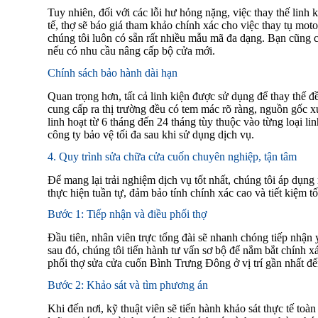
Tuy nhiên, đối với các lỗi hư hỏng nặng, việc thay thế linh 
tế, thợ sẽ báo giá tham khảo chính xác cho việc thay tụ mot
chúng tôi luôn có sẵn rất nhiều mẫu mã đa dạng. Bạn cũng
nếu có nhu cầu nâng cấp bộ cửa mới.
Chính sách bảo hành dài hạn
Quan trọng hơn, tất cả linh kiện được sử dụng để thay thế
cung cấp ra thị trường đều có tem mác rõ ràng, nguồn gốc 
linh hoạt từ 6 tháng đến 24 tháng tùy thuộc vào từng loại l
công ty bảo vệ tối đa sau khi sử dụng dịch vụ.
4. Quy trình sửa chữa cửa cuốn chuyên nghiệp, tận tâm
Để mang lại trải nghiệm dịch vụ tốt nhất, chúng tôi áp dụn
thực hiện tuần tự, đảm bảo tính chính xác cao và tiết kiệm t
Bước 1: Tiếp nhận và điều phối thợ
Đầu tiên, nhân viên trực tổng đài sẽ nhanh chóng tiếp nhận
sau đó, chúng tôi tiến hành tư vấn sơ bộ để nắm bắt chính xác
phối thợ sửa cửa cuốn Bình Trưng Đông ở vị trí gần nhất đế
Bước 2: Khảo sát và tìm phương án
Khi đến nơi, kỹ thuật viên sẽ tiến hành khảo sát thực tế toà