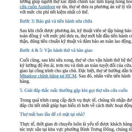
lưỡng giúp người thợ xác định chính xác tình trạng hỏng hó
cửa cuốn Austdoor
uy tín, thợ sẽ đưa ra phương án xử lý tối
với mức chi phí tiết kiệm nhất có thể.
Bước 3: Báo giá và tiến hành sửa chữa
Sau khi chốt được phương án, kỹ thuật viên sẽ lập bảng báo
toàn đồng ý với mức phí đưa ra, thợ mới bắt đầu tiến hành c
thận, đúng tiêu chuẩn kỹ thuật và đảm bảo an toàn lao động
Bước 4 & 5: Vận hành thử và bàn giao
Cuối cùng, sau khi sửa xong, thợ sẽ cho vận hành thử hệ th
kỹ lưỡng độ êm ái, trơn tru và tính an toàn tuyệt đối của cử
giao lại công trình cho gia chủ. Đặc biệt, thợ sẽ hướng dẫ
Mitadoor chính hãng tại HCM
. Sau đó, nhân viên tiến hành
hàng.
5. Giải đáp thắc mắc thường gặp khi gọi thợ sửa cửa cuốn
Trong quá trình cung cấp dịch vụ thực tế, chúng tôi nhận đư
đáp chi tiết nhất giúp bạn hiểu rõ hơn về cách thức hoạt độn
Thợ mất bao lâu để có mặt tại nhà?
Thực tế, thời gian di chuyển luôn là yếu tố được khách hàn
túc trực sẵn tại khu vực phường Bình Trưng Đông, chúng tô