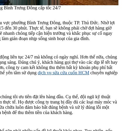
g Bình Trưng Đông cấp tốc 24/7
i khu vực phường Bình Trưng Đông, thuộc TP. Thủ Đức. Nhờ lợi
 15 đến 30 phút. Thực tế, bạn sẽ không phải chờ đợi hàng giờ
 sẽ nhanh chóng tiếp cận hiện trường và khắc phục sự cố ngay
 làm gián đoạn nhịp sống sinh hoạt của gia đình.
 động liên tục 24/7 mà không có ngày nghỉ. Hơn thế nữa, chúng
ạng sáng. Đáng chú ý, khách hàng gọi thợ vào các dịp lễ tết hay
n, công ty cam kết không thu thêm bất kỳ khoản phụ phí bất
 thể yên tâm sử dụng
dịch vụ sửa cửa cuốn HCM
chuyên nghiệp
chúng tôi ưu tiên đặt lên hàng đầu. Cụ thể, đội ngũ kỹ thuật
m thực tế. Họ được công ty trang bị đầy đủ các loại máy móc và
sửa chữa luôn đảm bảo bắt đúng bệnh và xử lý đúng lỗi một
êm bệnh để thu thêm tiền của khách hàng.
thể gặp phải nhiều vấn đề kỹ thuật khác nhau. Tuy nhiên, nếu