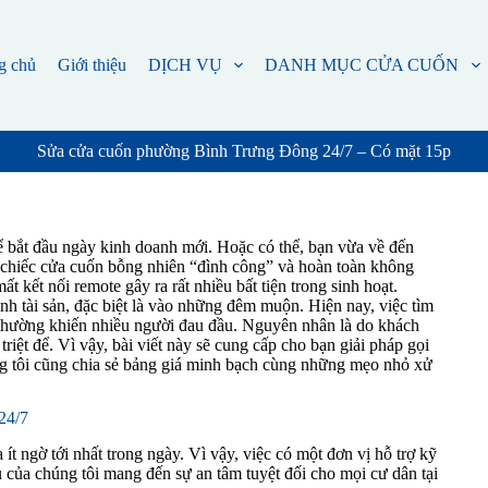
g chủ
Giới thiệu
DỊCH VỤ
DANH MỤC CỬA CUỐN
Sửa cửa cuốn phường Bình Trưng Đông 24/7 – Có mặt 15p
bắt đầu ngày kinh doanh mới. Hoặc có thể, bạn vừa về đến
 chiếc cửa cuốn bỗng nhiên “đình công” và hoàn toàn không
t kết nối remote gây ra rất nhiều bất tiện trong sinh hoạt.
inh tài sản, đặc biệt là vào những đêm muộn. Hiện nay, việc tìm
thường khiến nhiều người đau đầu. Nguyên nhân là do khách
triệt để. Vì vậy, bài viết này sẽ cung cấp cho bạn giải pháp gọi
ng tôi cũng chia sẻ bảng giá minh bạch cùng những mẹo nhỏ xử
24/7
t ngờ tới nhất trong ngày. Vì vậy, việc có một đơn vị hỗ trợ kỹ
vụ của chúng tôi mang đến sự an tâm tuyệt đối cho mọi cư dân tại