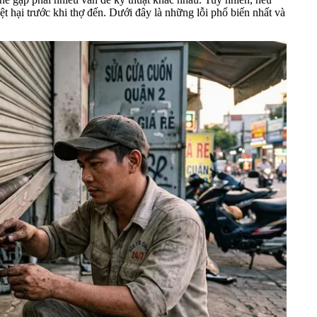
ệt hại trước khi thợ đến. Dưới đây là những lỗi phổ biến nhất và