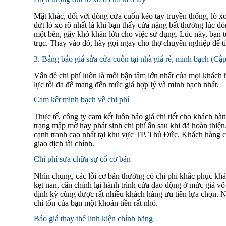
Mặt khác, đối với dòng cửa cuốn kéo tay truyền thống, lò xo
đứt lò xo rõ nhất là khi bạn thấy cửa nặng bất thường lúc đ
một bên, gây khó khăn lớn cho việc sử dụng. Lúc này, bạn 
trục. Thay vào đó, hãy gọi ngay cho thợ chuyên nghiệp để ti
3. Bảng báo giá sửa cửa cuốn tại nhà giá rẻ, minh bạch (Cậ
Vấn đề chi phí luôn là mối bận tâm lớn nhất của mọi khách 
lực tối đa để mang đến mức giá hợp lý và minh bạch nhất.
Cam kết minh bạch về chi phí
Thực tế, công ty cam kết luôn báo giá chi tiết cho khách hàn
trạng mập mờ hay phát sinh chi phí ẩn sau khi đã hoàn thiện
cạnh tranh cao nhất tại khu vực TP. Thủ Đức. Khách hàng có
giao dịch tài chính.
Chi phí sửa chữa sự cố cơ bản
Nhìn chung, các lỗi cơ bản thường có chi phí khắc phục khá 
kẹt nan, căn chỉnh lại hành trình cửa dao động ở mức giá v
định kỳ cũng được rất nhiều khách hàng ưu tiên lựa chọn. N
chỉ tốn của bạn một khoản tiền rất nhỏ.
Báo giá thay thế linh kiện chính hãng