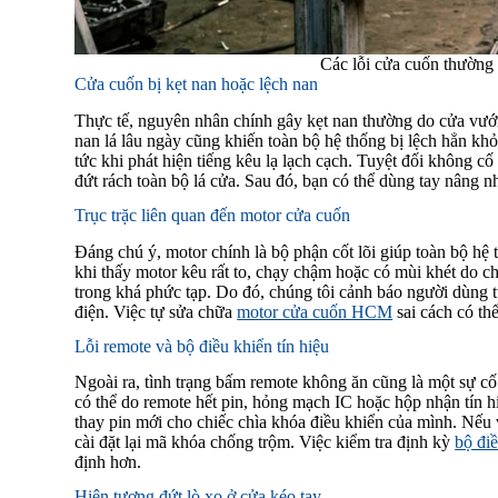
Các lỗi cửa cuốn thường 
Cửa cuốn bị kẹt nan hoặc lệch nan
Thực tế, nguyên nhân chính gây kẹt nan thường do cửa vướn
nan lá lâu ngày cũng khiến toàn bộ hệ thống bị lệch hẳn kh
tức khi phát hiện tiếng kêu lạ lạch cạch. Tuyệt đối không c
đứt rách toàn bộ lá cửa. Sau đó, bạn có thể dùng tay nâng nh
Trục trặc liên quan đến motor cửa cuốn
Đáng chú ý, motor chính là bộ phận cốt lõi giúp toàn bộ hệ 
khi thấy motor kêu rất to, chạy chậm hoặc có mùi khét do ch
trong khá phức tạp. Do đó, chúng tôi cảnh báo người dùng 
điện. Việc tự sửa chữa
motor cửa cuốn HCM
sai cách có th
Lỗi remote và bộ điều khiển tín hiệu
Ngoài ra, tình trạng bấm remote không ăn cũng là một sự cố
có thể do remote hết pin, hỏng mạch IC hoặc hộp nhận tín h
thay pin mới cho chiếc chìa khóa điều khiển của mình. Nếu 
cài đặt lại mã khóa chống trộm. Việc kiểm tra định kỳ
bộ đi
định hơn.
Hiện tượng đứt lò xo ở cửa kéo tay