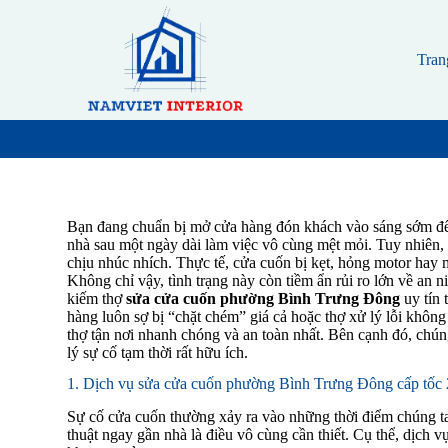
S
k
i
Tran
p
t
o
c
o
n
t
e
n
Bạn đang chuẩn bị mở cửa hàng đón khách vào sáng sớm để 
t
nhà sau một ngày dài làm việc vô cùng mệt mỏi. Tuy nhiên,
chịu nhúc nhích. Thực tế, cửa cuốn bị kẹt, hỏng motor hay mấ
Không chỉ vậy, tình trạng này còn tiềm ẩn rủi ro lớn về an n
kiếm thợ
sửa cửa cuốn phường Bình Trưng Đông
uy tín 
hàng luôn sợ bị “chặt chém” giá cả hoặc thợ xử lý lỗi không 
thợ tận nơi nhanh chóng và an toàn nhất. Bên cạnh đó, chú
lý sự cố tạm thời rất hữu ích.
1. Dịch vụ sửa cửa cuốn phường Bình Trưng Đông cấp tốc 
Sự cố cửa cuốn thường xảy ra vào những thời điểm chúng ta í
thuật ngay gần nhà là điều vô cùng cần thiết. Cụ thể, dịch 