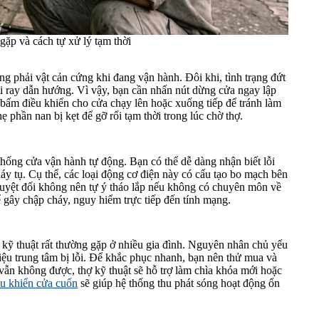
gặp và cách tự xử lý tạm thời
g phải vật cản cứng khi đang vận hành. Đôi khi, tình trạng đứt
ỏi ray dẫn hướng. Vì vậy, bạn cần nhấn nút dừng cửa ngay lập
ố bấm điều khiển cho cửa chạy lên hoặc xuống tiếp để tránh làm
ẹ phần nan bị kẹt để gỡ rối tạm thời trong lúc chờ thợ.
thống cửa vận hành tự động. Bạn có thể dễ dàng nhận biết lỗi
áy tụ. Cụ thể, các loại động cơ điện này có cấu tạo bo mạch bên
tuyệt đối không nên tự ý tháo lắp nếu không có chuyên môn về
ể gây chập cháy, nguy hiểm trực tiếp đến tính mạng.
 kỹ thuật rất thường gặp ở nhiều gia đình. Nguyên nhân chủ yếu
iệu trung tâm bị lỗi. Để khắc phục nhanh, bạn nên thử mua và
vẫn không được, thợ kỹ thuật sẽ hỗ trợ làm chìa khóa mới hoặc
ều khiển cửa cuốn
sẽ giúp hệ thống thu phát sóng hoạt động ổn