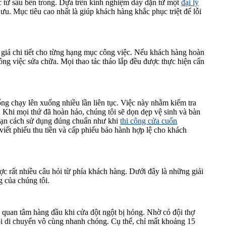
c từ sâu bên trong. Dựa trên kinh nghiệm dày dặn từ một
đại lý
 ưu. Mục tiêu cao nhất là giúp khách hàng khắc phục triệt để lỗi
 giá chi tiết cho từng hạng mục công việc. Nếu khách hàng hoàn
ông việc sửa chữa. Mọi thao tác tháo lắp đều được thực hiện cẩn
.
ống chạy lên xuống nhiều lần liên tục. Việc này nhằm kiểm tra
a. Khi mọi thứ đã hoàn hảo, chúng tôi sẽ dọn dẹp vệ sinh và bàn
n bạn cách sử dụng đúng chuẩn như khi
thi công cửa cuốn
 viết phiếu thu tiền và cấp phiếu bảo hành hợp lệ cho khách
ợc rất nhiều câu hỏi từ phía khách hàng. Dưới đây là những giải
g của chúng tôi.
g quan tâm hàng đầu khi cửa đột ngột bị hỏng. Nhờ có đội thợ
i di chuyển vô cùng nhanh chóng. Cụ thể, chỉ mất khoảng 15