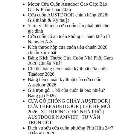
Motor Cửa Cuốn Austdoor Cao Cấp: Báo
Giá & Phân Loại 2026
Cửa cuốn AUSTDOOR chính hãng 2026:
Giá thành & Kỹ thuật
5 lưu ý khi mua cửa cuốn cần phải biết cho
gia đình
Cửa cuốn có an toàn không? Tham khảo từ
Namviet A-Z
Kích thước hộp cửa cuốn tiêu chuẩn 2026
chuẩn xác nhất
Bảng Kích Thước Cửa Cuốn Nhà Phố, Gara
2026 Chuẩn Nhất
Chi tiết bảng tiêu chuẩn kỹ thuật cửa cuốn
Titadoor 2026
Bảng tiêu chuẩn kỹ thuật của cửa cuốn
Austdoor 2026
Giá trọn gói 1 bộ cửa cuốn là bao nhiêu?
Bảng giá 2026
CỬA GỖ CHỐNG CHÁY AUSTDOOR |
CỬA THÉP AUSTDOOR | THẾ HỆ MỚI
2026 | XU HƯỚNG CHO NHÀ PHỐ |
AUSTDOOR NAMVIET | TƯ VẤN
TRỌN GÓI
Dịch vụ sửa cửa cuốn phường Phú Hữu 24/7
| Báo giá 2026