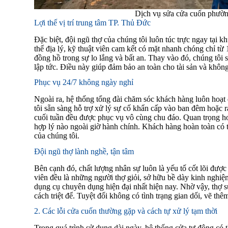
Dịch vụ sửa cửa cuốn phườn
Lợi thế vị trí trung tâm TP. Thủ Đức
Đặc biệt, đội ngũ thợ của chúng tôi luôn túc trực ngay tạ
thế địa lý, kỹ thuật viên cam kết có mặt nhanh chóng chỉ từ
đồng hồ trong sự lo lắng và bất an. Thay vào đó, chúng tôi
lập tức. Điều này giúp đảm bảo an toàn cho tài sản và không
Phục vụ 24/7 không ngày nghỉ
Ngoài ra, hệ thống tổng đài chăm sóc khách hàng luôn hoạt
tôi sẵn sàng hỗ trợ xử lý sự cố khẩn cấp vào ban đêm hoặc r
cuối tuần đều được phục vụ vô cùng chu đáo. Quan trọng hơ
hợp lý nào ngoài giờ hành chính. Khách hàng hoàn toàn có
của chúng tôi.
Đội ngũ thợ lành nghề, tận tâm
Bên cạnh đó, chất lượng nhân sự luôn là yếu tố cốt lõi được 
viên đều là những người thợ giỏi, sở hữu bề dày kinh nghiệ
dụng cụ chuyên dụng hiện đại nhất hiện nay. Nhờ vậy, thợ 
cách triệt để. Tuyệt đối không có tình trạng gian dối, vẽ th
2. Các lỗi cửa cuốn thường gặp và cách tự xử lý tạm thời
Trong quá trình sử dụng dài ngày, hệ thống cửa tự động có 