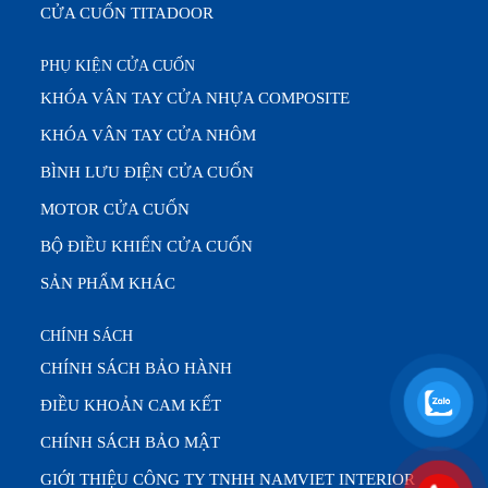
CỬA CUỐN TITADOOR
PHỤ KIỆN CỬA CUỐN
KHÓA VÂN TAY CỬA NHỰA COMPOSITE
KHÓA VÂN TAY CỬA NHÔM
BÌNH LƯU ĐIỆN CỬA CUỐN
MOTOR CỬA CUỐN
BỘ ĐIỀU KHIỂN CỬA CUỐN
SẢN PHẨM KHÁC
CHÍNH SÁCH
CHÍNH SÁCH BẢO HÀNH
ĐIỀU KHOẢN CAM KẾT
CHÍNH SÁCH BẢO MẬT
GIỚI THIỆU CÔNG TY TNHH NAMVIET INTERIOR