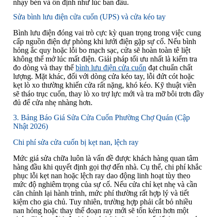
nhạy bén và ổn định như lúc ban đầu.
Sửa bình lưu điện cửa cuốn (UPS) và cửa kéo tay
Bình lưu điện đóng vai trò cực kỳ quan trọng trong việc cung
cấp nguồn điện dự phòng khi lưới điện gặp sự cố. Nếu bình
hỏng ắc quy hoặc lỗi bo mạch sạc, cửa sẽ hoàn toàn tê liệt
không thể mở lúc mất điện. Giải pháp tối ưu nhất là kiểm tra
đo dòng và thay thế
bình lưu điện cửa cuốn
đạt chuẩn chất
lượng. Mặt khác, đối với dòng cửa kéo tay, lỗi đứt cót hoặc
kẹt lò xo thường khiến cửa rất nặng, khó kéo. Kỹ thuật viên
sẽ tháo trục cuốn, thay lò xo trợ lực mới và tra mỡ bôi trơn đầy
đủ để cửa nhẹ nhàng hơn.
3. Bảng Báo Giá Sửa Cửa Cuốn Phường Chợ Quán (Cập
Nhật 2026)
Chi phí sửa cửa cuốn bị kẹt nan, lệch ray
Mức giá sửa chữa luôn là vấn đề được khách hàng quan tâm
hàng đầu khi quyết định gọi thợ đến nhà. Cụ thể, chi phí khắc
phục lỗi kẹt nan hoặc lệch ray dao động linh hoạt tùy theo
mức độ nghiêm trọng của sự cố. Nếu cửa chỉ kẹt nhẹ và cần
căn chỉnh lại hành trình, mức phí thường rất hợp lý và tiết
kiệm cho gia chủ. Tuy nhiên, trường hợp phải cắt bỏ nhiều
nan hỏng hoặc thay thế đoạn ray mới sẽ tốn kém hơn một