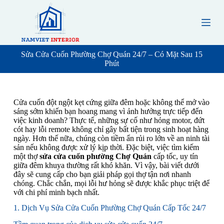
S
k
i
p
t
o
Sửa Cửa Cuốn Phường Chợ Quán 24/7 – Có Mặt Sau 15
c
Phút
o
n
t
e
Cửa cuốn đột ngột kẹt cứng giữa đêm hoặc không thể mở vào
n
sáng sớm khiến bạn hoang mang vì ảnh hưởng trực tiếp đến
t
việc kinh doanh? Thực tế, những sự cố như hỏng motor, đứt
cót hay lỗi remote không chỉ gây bất tiện trong sinh hoạt hàng
ngày. Hơn thế nữa, chúng còn tiềm ẩn rủi ro lớn về an ninh tài
sản nếu không được xử lý kịp thời. Đặc biệt, việc tìm kiếm
một thợ
sửa cửa cuốn phường Chợ Quán
cấp tốc, uy tín
giữa đêm khuya thường rất khó khăn. Vì vậy, bài viết dưới
đây sẽ cung cấp cho bạn giải pháp gọi thợ tận nơi nhanh
chóng. Chắc chắn, mọi lỗi hư hỏng sẽ được khắc phục triệt để
với chi phí minh bạch nhất.
1. Dịch Vụ Sửa Cửa Cuốn Phường Chợ Quán Cấp Tốc 24/7