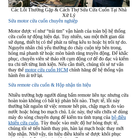
Các Lỗi Thường Gặp & Cách Thợ Sửa Cửa Cuốn Tại Nhà
Xử Lý
Sửa motor cửa cuốn chuyên nghiệp
Motor được ví như “trái tim” vận hành của toàn bộ hệ thống
cửa cuốn tự động hiện đại. Tuy nhiên, sau một thời gian dài
sử dụng, thiết bị có thể phát ra tiếng kêu to hoặc bị trôi tự do.
Nguyên nhân chủ yếu thường do cháy cuộn tép bên trong,
hỏng má phanh từ hoặc mòn bánh răng truyền động. Để khắc
phục, chuyên viên sẽ tháo rời cụm động cơ để đo đạc và kiểm
tra chi tiết từng linh kiện. Nếu cần thiết, chúng tôi sẽ tư vấn
thay thế
motor cửa cuốn HCM
chính hãng để hệ thống vận
hành êm ái trở lại.
Sửa remote cửa cuốn & Hộp nhận tín hiệu
Nhiều trường hợp người dùng bấm remote liên tục nhưng cửa
hoàn toàn không có bất kỳ phản hồi nào. Thực tế, lỗi này
thường bắt nguồn từ việc remote hết pin, chập mạch do vào
nước hoặc hỏng bo mạch chủ. Lúc này, thợ sửa chữa sẽ dùng
máy đo sóng chuyên dụng để kiểm tra tình trạng của
bộ điều
khiển cửa cuốn
. Tùy thuộc vào mức độ hư hỏng thực tế,
chúng tôi sẽ tiến hành thay pin, hàn lại mạch hoặc thay mới
hộp nhận. Nhờ vậy, tín hiệu điều khiển sẽ được khôi phục