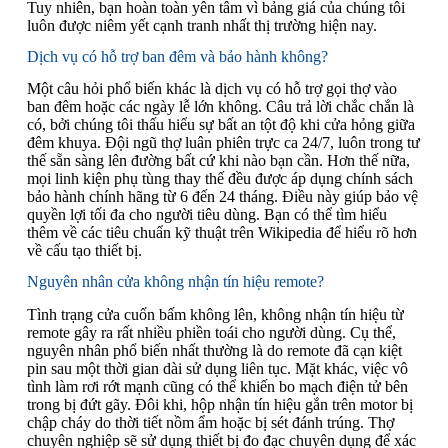
Tuy nhiên, bạn hoàn toàn yên tâm vì bảng giá của chúng tôi
luôn được niêm yết cạnh tranh nhất thị trường hiện nay.
Dịch vụ có hỗ trợ ban đêm và bảo hành không?
Một câu hỏi phổ biến khác là dịch vụ có hỗ trợ gọi thợ vào
ban đêm hoặc các ngày lễ lớn không. Câu trả lời chắc chắn là
có, bởi chúng tôi thấu hiểu sự bất an tột độ khi cửa hỏng giữa
đêm khuya. Đội ngũ thợ luân phiên trực ca 24/7, luôn trong tư
thế sẵn sàng lên đường bất cứ khi nào bạn cần. Hơn thế nữa,
mọi linh kiện phụ tùng thay thế đều được áp dụng chính sách
bảo hành chính hãng từ 6 đến 24 tháng. Điều này giúp bảo vệ
quyền lợi tối đa cho người tiêu dùng. Bạn có thể tìm hiểu
thêm về các tiêu chuẩn kỹ thuật trên Wikipedia để hiểu rõ hơn
về cấu tạo thiết bị.
Nguyên nhân cửa không nhận tín hiệu remote?
Tình trạng cửa cuốn bấm không lên, không nhận tín hiệu từ
remote gây ra rất nhiều phiền toái cho người dùng. Cụ thể,
nguyên nhân phổ biến nhất thường là do remote đã cạn kiệt
pin sau một thời gian dài sử dụng liên tục. Mặt khác, việc vô
tình làm rơi rớt mạnh cũng có thể khiến bo mạch điện tử bên
trong bị đứt gãy. Đôi khi, hộp nhận tín hiệu gắn trên motor bị
chập cháy do thời tiết nồm ẩm hoặc bị sét đánh trúng. Thợ
chuyên nghiệp sẽ sử dụng thiết bị đo đạc chuyên dụng để xác