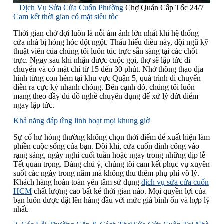
Dịch Vụ Sửa Cửa Cuốn Phường
Chợ Quán Cấp Tốc 24/7
Cam kết thời gian có mặt siêu tốc
Thời gian chờ đợi luôn là nỗi ám ảnh lớn nhất khi hệ thống
cửa nhà bị hỏng hóc đột ngột. Thấu hiểu điều này, đội ngũ kỹ
thuật viên của chúng tôi luôn túc trực sẵn sàng tại các chốt
trực. Ngay sau khi nhận được cuộc gọi, thợ sẽ lập tức di
chuyển và có mặt chỉ từ 15 đến 30 phút. Nhờ thông thạo địa
hình từng con hẻm tại khu vực Quận 5, quá trình di chuyển
diễn ra cực kỳ nhanh chóng. Bên cạnh đó, chúng tôi luôn
mang theo đầy đủ đồ nghề chuyên dụng để xử lý dứt điểm
ngay lập tức.
Khả năng đáp ứng linh hoạt mọi khung giờ
Sự cố hư hỏng thường không chọn thời điểm để xuất hiện làm
phiền cuộc sống của bạn. Đôi khi, cửa cuốn đình công vào
rạng sáng, ngày nghỉ cuối tuần hoặc ngay trong những dịp lễ
Tết quan trọng. Đáng chú ý, chúng tôi cam kết phục vụ xuyên
suốt các ngày trong năm mà không thu thêm phụ phí vô lý.
Khách hàng hoàn toàn yên tâm sử dụng
dịch vụ sửa cửa cuốn
HCM
chất lượng cao bất kể thời gian nào. Mọi quyền lợi của
bạn luôn được đặt lên hàng đầu với mức giá bình ổn và hợp lý
nhất.