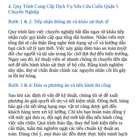
4. Quy Trình Cung Cấp Dịch Vụ Sửa Cửa Cuốn Quận 5
Chuyên Nghiệp
Bước 1 & 2: Tiếp nhận thông tin và khảo sát thực tế
Quy trình làm việc chuyên nghiệp bắt đầu ngay từ khâu tiếp
nhận cuộc gọi khẩn cấp qua tổng đài hotline. Nhân viên trực
tổng đài sẽ cẩn thận lắng nghe tình trạng sự cố và hướng dẫn
bạn cách xử lý tạm thời. Việc này giúp đảm bảo an toàn tuyệt
đối cho người và tài sản trong lúc chờ đợi thợ đến hiện trường.
Ngay sau đó, kỹ thuật viên sẽ nhanh chóng di chuyển đến tận
nơi để tiến hành khảo sát thực tế bộ cửa. Bằng kinh nghiệm
dày dặn, thợ sẽ chẩn đoán chính xác nguyên nhân cốt lõi gây
ra lỗi hư hỏng.
Bước 3 & 4: Đưa ra phương án và tiến hành thi công
Sau khi xác định rõ vấn đề kỹ thuật, chúng tôi sẽ đề xuất
phương án giải quyết tối ưu và tiết kiệm nhất. Đồng thời, bảng
báo giá chi tiết từng hạng mục vật tư cũng được gửi đến
khách hàng xem xét kỹ lưỡng. Chỉ khi bạn hoàn toàn đồng ý
với mức giá đưa ra, đội ngũ thợ mới bắt đầu tiến hành công
việc sửa chữa. Quá trình tháo lắp, thay thế linh kiện diễn ra
cẩn thận, tuân thủ nghiêm ngặt các tiêu chuẩn kỹ thuật an
toàn. Đáng chú ý, mọi thao tác đều được thực hiện minh bạch