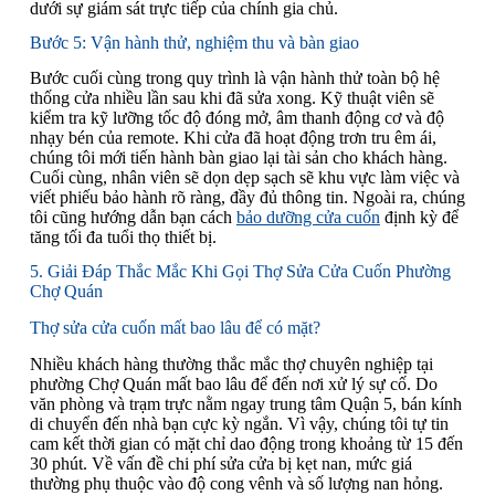
dưới sự giám sát trực tiếp của chính gia chủ.
Bước 5: Vận hành thử, nghiệm thu và bàn giao
Bước cuối cùng trong quy trình là vận hành thử toàn bộ hệ
thống cửa nhiều lần sau khi đã sửa xong. Kỹ thuật viên sẽ
kiểm tra kỹ lưỡng tốc độ đóng mở, âm thanh động cơ và độ
nhạy bén của remote. Khi cửa đã hoạt động trơn tru êm ái,
chúng tôi mới tiến hành bàn giao lại tài sản cho khách hàng.
Cuối cùng, nhân viên sẽ dọn dẹp sạch sẽ khu vực làm việc và
viết phiếu bảo hành rõ ràng, đầy đủ thông tin. Ngoài ra, chúng
tôi cũng hướng dẫn bạn cách
bảo dưỡng cửa cuốn
định kỳ để
tăng tối đa tuổi thọ thiết bị.
5. Giải Đáp Thắc Mắc Khi Gọi Thợ Sửa Cửa Cuốn Phường
Chợ Quán
Thợ sửa cửa cuốn mất bao lâu để có mặt?
Nhiều khách hàng thường thắc mắc thợ chuyên nghiệp tại
phường Chợ Quán mất bao lâu để đến nơi xử lý sự cố. Do
văn phòng và trạm trực nằm ngay trung tâm Quận 5, bán kính
di chuyển đến nhà bạn cực kỳ ngắn. Vì vậy, chúng tôi tự tin
cam kết thời gian có mặt chỉ dao động trong khoảng từ 15 đến
30 phút. Về vấn đề chi phí sửa cửa bị kẹt nan, mức giá
thường phụ thuộc vào độ cong vênh và số lượng nan hỏng.