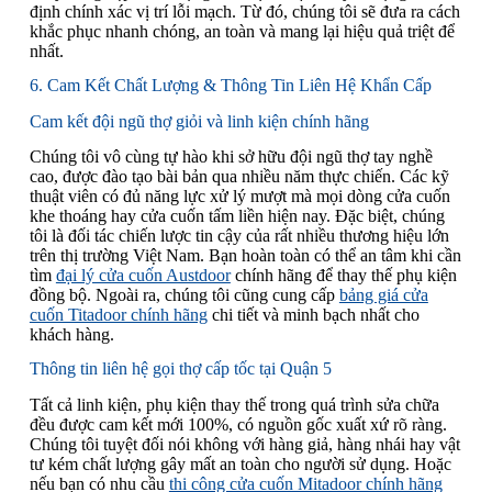
định chính xác vị trí lỗi mạch. Từ đó, chúng tôi sẽ đưa ra cách
khắc phục nhanh chóng, an toàn và mang lại hiệu quả triệt để
nhất.
6. Cam Kết Chất Lượng & Thông Tin Liên Hệ Khẩn Cấp
Cam kết đội ngũ thợ giỏi và linh kiện chính hãng
Chúng tôi vô cùng tự hào khi sở hữu đội ngũ thợ tay nghề
cao, được đào tạo bài bản qua nhiều năm thực chiến. Các kỹ
thuật viên có đủ năng lực xử lý mượt mà mọi dòng cửa cuốn
khe thoáng hay cửa cuốn tấm liền hiện nay. Đặc biệt, chúng
tôi là đối tác chiến lược tin cậy của rất nhiều thương hiệu lớn
trên thị trường Việt Nam. Bạn hoàn toàn có thể an tâm khi cần
tìm
đại lý cửa cuốn Austdoor
chính hãng để thay thế phụ kiện
đồng bộ. Ngoài ra, chúng tôi cũng cung cấp
bảng giá cửa
cuốn Titadoor chính hãng
chi tiết và minh bạch nhất cho
khách hàng.
Thông tin liên hệ gọi thợ cấp tốc tại Quận 5
Tất cả linh kiện, phụ kiện thay thế trong quá trình sửa chữa
đều được cam kết mới 100%, có nguồn gốc xuất xứ rõ ràng.
Chúng tôi tuyệt đối nói không với hàng giả, hàng nhái hay vật
tư kém chất lượng gây mất an toàn cho người sử dụng. Hoặc
nếu bạn có nhu cầu
thi công cửa cuốn Mitadoor chính hãng