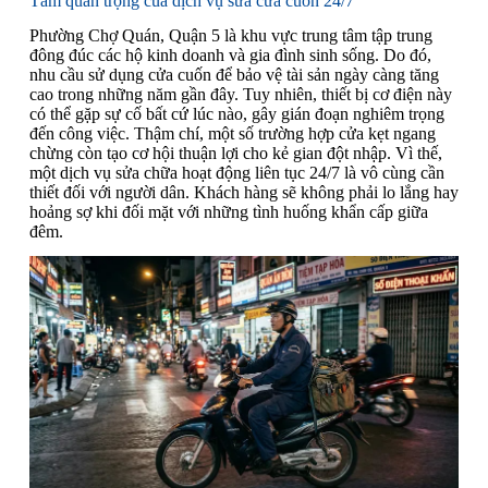
Tầm quan trọng của dịch vụ sửa cửa cuốn 24/7
Phường Chợ Quán, Quận 5 là khu vực trung tâm tập trung
đông đúc các hộ kinh doanh và gia đình sinh sống. Do đó,
nhu cầu sử dụng cửa cuốn để bảo vệ tài sản ngày càng tăng
cao trong những năm gần đây. Tuy nhiên, thiết bị cơ điện này
có thể gặp sự cố bất cứ lúc nào, gây gián đoạn nghiêm trọng
đến công việc. Thậm chí, một số trường hợp cửa kẹt ngang
chừng còn tạo cơ hội thuận lợi cho kẻ gian đột nhập. Vì thế,
một dịch vụ sửa chữa hoạt động liên tục 24/7 là vô cùng cần
thiết đối với người dân. Khách hàng sẽ không phải lo lắng hay
hoảng sợ khi đối mặt với những tình huống khẩn cấp giữa
đêm.