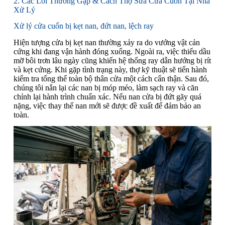
2. Các Lỗi Thường Gặp & Cách Thợ Sửa Cửa Cuốn Tại Nhà
Xử Lý
Xử lý cửa cuốn bị kẹt nan, đứt nan, lệch ray
Hiện tượng cửa bị kẹt nan thường xảy ra do vướng vật cản
cứng khi đang vận hành đóng xuống. Ngoài ra, việc thiếu dầu
mỡ bôi trơn lâu ngày cũng khiến hệ thống ray dẫn hướng bị rít
và kẹt cứng. Khi gặp tình trạng này, thợ kỹ thuật sẽ tiến hành
kiểm tra tổng thể toàn bộ thân cửa một cách cẩn thận. Sau đó,
chúng tôi nắn lại các nan bị móp méo, làm sạch ray và căn
chỉnh lại hành trình chuẩn xác. Nếu nan cửa bị đứt gãy quá
nặng, việc thay thế nan mới sẽ được đề xuất để đảm bảo an
toàn.