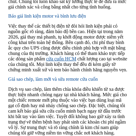
chút. Chúng tôi luôn khảo sát kỹ lưỡng thực tế để đưa ra mức
giá chính xác và công bằng nhất cho từng tình huống.
Báo giá linh kiện motor và bình lưu điện
Việc thay thế các thiết bị điện tử đòi hỏi linh kiện phải có
nguồn gốc rõ ràng, đảm bảo độ bền cao. Hiện tại trong năm
2026, giá thay má phanh, tụ khởi động motor được niêm yết
công khai trên toàn hệ thống. Bên cạnh đó, chi phí thay bình
ắc quy cho UPS cũng được điều chỉnh phù hợp với mặt bằng
chung của thị trường. Khách hàng có thể tham khảo trực tiếp
các dòng sản phẩm
cửa cuốn HCM
chất lượng cao tại website
của chúng tôi. Mọi linh kiện thay thế đều đi kèm giấy tờ
chứng minh xuất xứ và tem bảo hành chính hãng nguyên vẹn.
Giá sao chép, làm mới và sửa remote cửa cuốn
Dịch vụ sao chép, làm thêm chìa khóa điều khiển từ xa được
thực hiện nhanh chóng ngay tại nhà khách hàng. Mức giá cho
một chiếc remote mới phụ thuộc vào việc bạn dùng loại mã
gạt cố định hay mã nhảy chống sao chép. Đặc biệt, chúng tôi
cam kết báo giá sửa cửa cuốn minh bạch ngay từ đầu trước
khi bắt tay vào làm việc. Tuyệt đối không bao giờ xảy ra tình
trạng thợ vẽ thêm bệnh hay phát sinh các khoản chi phí ngầm
vô lý. Sự trung thực và rõ ràng chính là kim chỉ nam giúp
chúng tôi giữ vững niềm tin vững chắc nơi khách hàng.