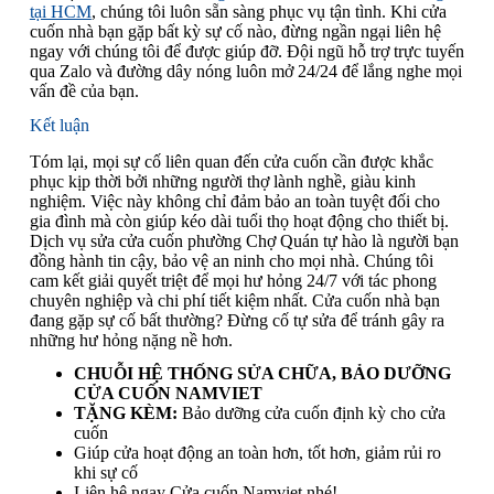
tại HCM
, chúng tôi luôn sẵn sàng phục vụ tận tình. Khi cửa
cuốn nhà bạn gặp bất kỳ sự cố nào, đừng ngần ngại liên hệ
ngay với chúng tôi để được giúp đỡ. Đội ngũ hỗ trợ trực tuyến
qua Zalo và đường dây nóng luôn mở 24/24 để lắng nghe mọi
vấn đề của bạn.
Kết luận
Tóm lại, mọi sự cố liên quan đến cửa cuốn cần được khắc
phục kịp thời bởi những người thợ lành nghề, giàu kinh
nghiệm. Việc này không chỉ đảm bảo an toàn tuyệt đối cho
gia đình mà còn giúp kéo dài tuổi thọ hoạt động cho thiết bị.
Dịch vụ sửa cửa cuốn phường Chợ Quán tự hào là người bạn
đồng hành tin cậy, bảo vệ an ninh cho mọi nhà. Chúng tôi
cam kết giải quyết triệt để mọi hư hỏng 24/7 với tác phong
chuyên nghiệp và chi phí tiết kiệm nhất. Cửa cuốn nhà bạn
đang gặp sự cố bất thường? Đừng cố tự sửa để tránh gây ra
những hư hỏng nặng nề hơn.
CHUỖI HỆ THỐNG SỬA CHỮA, BẢO DƯỠNG
CỬA CUỐN NAMVIET
TẶNG KÈM:
Bảo dưỡng cửa cuốn định kỳ cho cửa
cuốn
Giúp cửa hoạt động an toàn hơn, tốt hơn, giảm rủi ro
khi sự cố
Liên hệ ngay Cửa cuốn Namviet nhé!