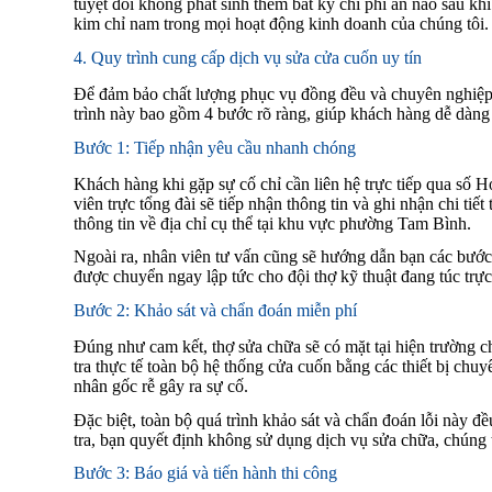
tuyệt đối không phát sinh thêm bất kỳ chi phí ẩn nào sau kh
kim chỉ nam trong mọi hoạt động kinh doanh của chúng tôi.
4. Quy trình cung cấp dịch vụ sửa cửa cuốn uy tín
Để đảm bảo chất lượng phục vụ đồng đều và chuyên nghiệp 
trình này bao gồm 4 bước rõ ràng, giúp khách hàng dễ dàng 
Bước 1: Tiếp nhận yêu cầu nhanh chóng
Khách hàng khi gặp sự cố chỉ cần liên hệ trực tiếp qua số H
viên trực tổng đài sẽ tiếp nhận thông tin và ghi nhận chi tiế
thông tin về địa chỉ cụ thể tại khu vực phường Tam Bình.
Ngoài ra, nhân viên tư vấn cũng sẽ hướng dẫn bạn các bước 
được chuyển ngay lập tức cho đội thợ kỹ thuật đang túc trự
Bước 2: Khảo sát và chẩn đoán miễn phí
Đúng như cam kết, thợ sửa chữa sẽ có mặt tại hiện trường ch
tra thực tế toàn bộ hệ thống cửa cuốn bằng các thiết bị ch
nhân gốc rễ gây ra sự cố.
Đặc biệt, toàn bộ quá trình khảo sát và chẩn đoán lỗi này đ
tra, bạn quyết định không sử dụng dịch vụ sửa chữa, chúng 
Bước 3: Báo giá và tiến hành thi công