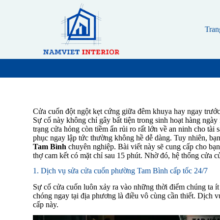
S
k
i
Tran
p
t
o
c
o
n
t
e
n
Cửa cuốn đột ngột kẹt cứng giữa đêm khuya hay ngay trướ
t
Sự cố này không chỉ gây bất tiện trong sinh hoạt hàng ngày
trạng cửa hỏng còn tiềm ẩn rủi ro rất lớn về an ninh cho tài 
phục ngay lập tức thường không hề dễ dàng. Tuy nhiên, bạn
Tam Bình
chuyên nghiệp. Bài viết này sẽ cung cấp cho bạn g
thợ cam kết có mặt chỉ sau 15 phút. Nhờ đó, hệ thống cửa củ
1. Dịch vụ sửa cửa cuốn phường Tam Bình cấp tốc 24/7
Sự cố cửa cuốn luôn xảy ra vào những thời điểm chúng ta ít
chóng ngay tại địa phương là điều vô cùng cần thiết. Dịch v
cấp này.