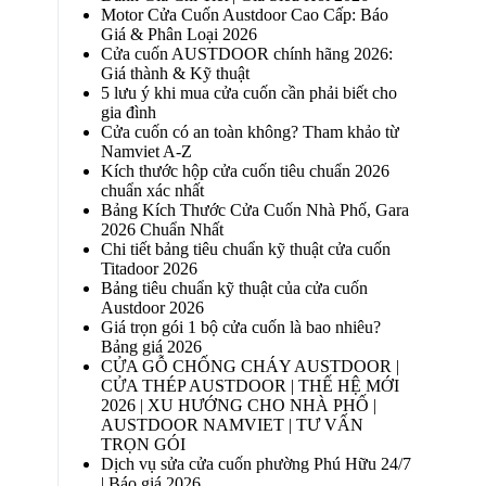
Motor Cửa Cuốn Austdoor Cao Cấp: Báo
Giá & Phân Loại 2026
Cửa cuốn AUSTDOOR chính hãng 2026:
Giá thành & Kỹ thuật
5 lưu ý khi mua cửa cuốn cần phải biết cho
gia đình
Cửa cuốn có an toàn không? Tham khảo từ
Namviet A-Z
Kích thước hộp cửa cuốn tiêu chuẩn 2026
chuẩn xác nhất
Bảng Kích Thước Cửa Cuốn Nhà Phố, Gara
2026 Chuẩn Nhất
Chi tiết bảng tiêu chuẩn kỹ thuật cửa cuốn
Titadoor 2026
Bảng tiêu chuẩn kỹ thuật của cửa cuốn
Austdoor 2026
Giá trọn gói 1 bộ cửa cuốn là bao nhiêu?
Bảng giá 2026
CỬA GỖ CHỐNG CHÁY AUSTDOOR |
CỬA THÉP AUSTDOOR | THẾ HỆ MỚI
2026 | XU HƯỚNG CHO NHÀ PHỐ |
AUSTDOOR NAMVIET | TƯ VẤN
TRỌN GÓI
Dịch vụ sửa cửa cuốn phường Phú Hữu 24/7
| Báo giá 2026