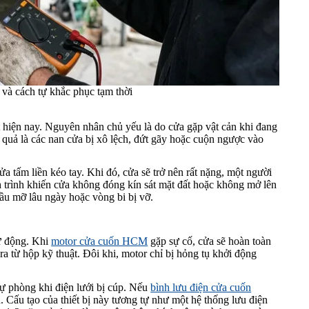
 và cách tự khắc phục tạm thời
t hiện nay. Nguyên nhân chủ yếu là do cửa gặp vật cản khi đang
uả là các nan cửa bị xô lệch, đứt gãy hoặc cuộn ngược vào
a tấm liền kéo tay. Khi đó, cửa sẽ trở nên rất nặng, một người
h trình khiến cửa không đóng kín sát mặt đất hoặc không mở lên
u dầu mỡ lâu ngày hoặc vòng bi bị vỡ.
tự động. Khi
motor cửa cuốn HCM
gặp sự cố, cửa sẽ hoàn toàn
 ra từ hộp kỹ thuật. Đôi khi, motor chỉ bị hỏng tụ khởi động
dự phòng khi điện lưới bị cúp. Nếu
bình lưu điện cửa cuốn
. Cấu tạo của thiết bị này tương tự như một hệ thống lưu điện