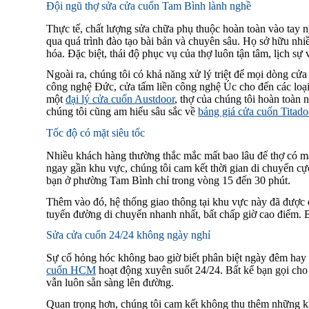
Đội ngũ thợ sửa cửa cuốn Tam Bình lành nghề
Thực tế, chất lượng sửa chữa phụ thuộc hoàn toàn vào tay ng
qua quá trình đào tạo bài bản và chuyên sâu. Họ sở hữu nhi
hóa. Đặc biệt, thái độ phục vụ của thợ luôn tận tâm, lịch sự
Ngoài ra, chúng tôi có khả năng xử lý triệt để mọi dòng cửa
công nghệ Đức, cửa tấm liền công nghệ Úc cho đến các loạ
một
đại lý cửa cuốn Austdoor
, thợ của chúng tôi hoàn toàn 
chúng tôi cũng am hiểu sâu sắc về
bảng giá cửa cuốn Titado
Tốc độ có mặt siêu tốc
Nhiều khách hàng thường thắc mắc mất bao lâu để thợ có mặt 
ngay gần khu vực, chúng tôi cam kết thời gian di chuyển cự
bạn ở phường Tam Bình chỉ trong vòng 15 đến 30 phút.
Thêm vào đó, hệ thống giao thông tại khu vực này đã được 
tuyến đường di chuyển nhanh nhất, bất chấp giờ cao điểm. B
Sửa cửa cuốn 24/24 không ngày nghỉ
Sự cố hỏng hóc không bao giờ biết phân biệt ngày đêm hay l
cuốn HCM
hoạt động xuyên suốt 24/24. Bất kể bạn gọi cho 
vẫn luôn sẵn sàng lên đường.
Quan trọng hơn, chúng tôi cam kết không thu thêm những kh