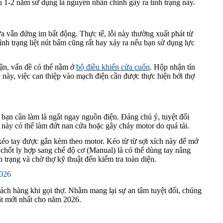
 1-2 năm sử dụng là nguyên nhân chính gây ra tình trạng này.
 vẫn đứng im bất động. Thực tế, lỗi này thường xuất phát từ
ình trạng liệt nút bấm cũng rất hay xảy ra nếu bạn sử dụng lực
ận, vấn đề có thể nằm ở
bộ điều khiển cửa cuốn
. Hộp nhận tín
 này, việc can thiệp vào mạch điện cần được thực hiện bởi thợ
n bạn cần làm là ngắt ngay nguồn điện. Đáng chú ý, tuyệt đối
ày có thể làm đứt nan cửa hoặc gây cháy motor do quá tải.
 kéo tay được gắn kèm theo motor. Kéo từ từ sợi xích này để mở
t chốt ly hợp sang chế độ cơ (Manual) là có thể dùng tay nâng
 trạng và chờ thợ kỹ thuật đến kiểm tra toàn diện.
2026
ách hàng khi gọi thợ. Nhằm mang lại sự an tâm tuyệt đối, chúng
hật mới nhất cho năm 2026.