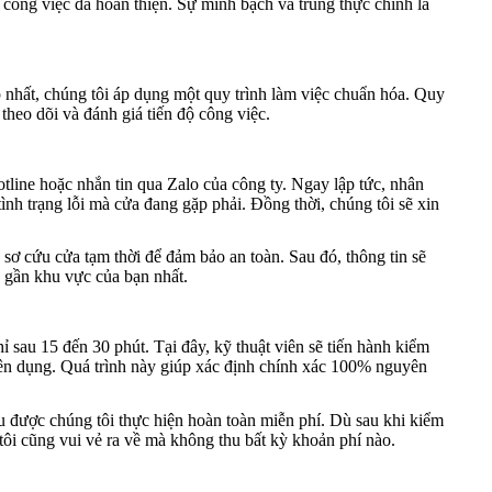
i công việc đã hoàn thiện. Sự minh bạch và trung thực chính là
nhất, chúng tôi áp dụng một quy trình làm việc chuẩn hóa. Quy
theo dõi và đánh giá tiến độ công việc.
otline hoặc nhắn tin qua Zalo của công ty. Ngay lập tức, nhân
t tình trạng lỗi mà cửa đang gặp phải. Đồng thời, chúng tôi sẽ xin
sơ cứu cửa tạm thời để đảm bảo an toàn. Sau đó, thông tin sẽ
c gần khu vực của bạn nhất.
ỉ sau 15 đến 30 phút. Tại đây, kỹ thuật viên sẽ tiến hành kiểm
uyên dụng. Quá trình này giúp xác định chính xác 100% nguyên
ều được chúng tôi thực hiện hoàn toàn miễn phí. Dù sau khi kiểm
tôi cũng vui vẻ ra về mà không thu bất kỳ khoản phí nào.