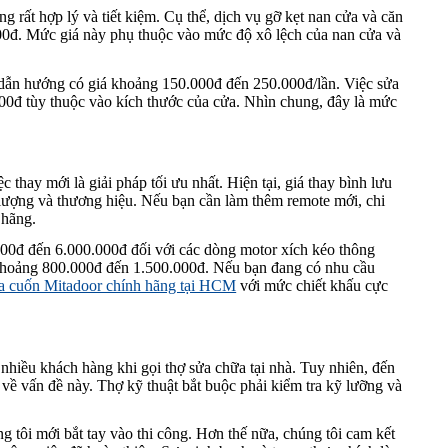
ng rất hợp lý và tiết kiệm. Cụ thể, dịch vụ gỡ kẹt nan cửa và căn
000đ. Mức giá này phụ thuộc vào mức độ xô lệch của nan cửa và
 dẫn hướng có giá khoảng 150.000đ đến 250.000đ/lần. Việc sửa
00đ tùy thuộc vào kích thước của cửa. Nhìn chung, đây là mức
 thay mới là giải pháp tối ưu nhất. Hiện tại, giá thay bình lưu
lượng và thương hiệu. Nếu bạn cần làm thêm remote mới, chi
 hãng.
.000đ đến 6.000.000đ đối với các dòng motor xích kéo thông
o khoảng 800.000đ đến 1.500.000đ. Nếu bạn đang có nhu cầu
ửa cuốn Mitadoor chính hãng tại HCM
với mức chiết khấu cực
 nhiều khách hàng khi gọi thợ sửa chữa tại nhà. Tuy nhiên, đến
 về vấn đề này. Thợ kỹ thuật bắt buộc phải kiểm tra kỹ lưỡng và
g tôi mới bắt tay vào thi công. Hơn thế nữa, chúng tôi cam kết