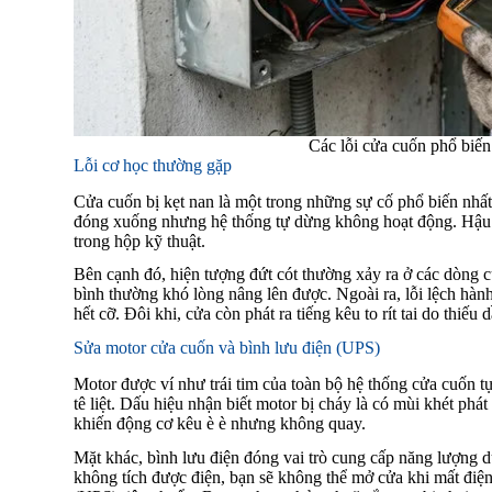
Các lỗi cửa cuốn phổ biến
Lỗi cơ học thường gặp
Cửa cuốn bị kẹt nan là một trong những sự cố phổ biến nhấ
đóng xuống nhưng hệ thống tự dừng không hoạt động. Hậu q
trong hộp kỹ thuật.
Bên cạnh đó, hiện tượng đứt cót thường xảy ra ở các dòng cử
bình thường khó lòng nâng lên được. Ngoài ra, lỗi lệch hàn
hết cỡ. Đôi khi, cửa còn phát ra tiếng kêu to rít tai do thiế
Sửa motor cửa cuốn và bình lưu điện (UPS)
Motor được ví như trái tim của toàn bộ hệ thống cửa cuốn 
tê liệt. Dấu hiệu nhận biết motor bị cháy là có mùi khét phát
khiến động cơ kêu è è nhưng không quay.
Mặt khác, bình lưu điện đóng vai trò cung cấp năng lượng 
không tích được điện, bạn sẽ không thể mở cửa khi mất điện