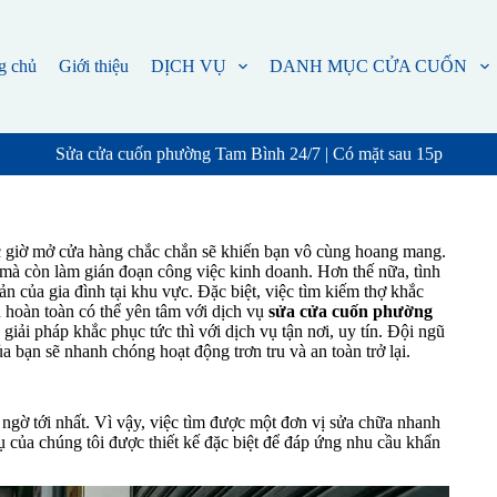
g chủ
Giới thiệu
DỊCH VỤ
DANH MỤC CỬA CUỐN
Sửa cửa cuốn phường Tam Bình 24/7 | Có mặt sau 15p
c giờ mở cửa hàng chắc chắn sẽ khiến bạn vô cùng hoang mang.
 mà còn làm gián đoạn công việc kinh doanh. Hơn thế nữa, tình
sản của gia đình tại khu vực. Đặc biệt, việc tìm kiếm thợ khắc
 hoàn toàn có thể yên tâm với dịch vụ
sửa cửa cuốn phường
iải pháp khắc phục tức thì với dịch vụ tận nơi, uy tín. Đội ngũ
a bạn sẽ nhanh chóng hoạt động trơn tru và an toàn trở lại.
 ngờ tới nhất. Vì vậy, việc tìm được một đơn vị sửa chữa nhanh
ụ của chúng tôi được thiết kế đặc biệt để đáp ứng nhu cầu khẩn