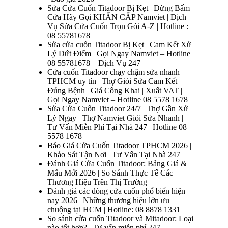
Sửa Cửa Cuốn Titadoor Bị Kẹt | Đừng Bấm
Cửa Hãy Gọi KHẨN CẤP Namviet | Dịch
Vụ Sửa Cửa Cuốn Trọn Gói A-Z | Hotline :
08 55781678
Sửa cửa cuốn Titadoor Bị Kẹt | Cam Kết Xử
Lý Dứt Điểm | Gọi Ngay Namviet – Hotline
08 55781678 – Dịch Vụ 247
Cửa cuốn Titadoor chạy chậm sửa nhanh
TPHCM uy tín | Thợ Giỏi Sửa Cam Kết
Đúng Bệnh | Giá Công Khai | Xuất VAT |
Gọi Ngay Namviet – Hotline 08 5578 1678
Sửa Cửa Cuốn Titadoor 24/7 | Thợ Gần Xử
Lý Ngay | Thợ Namviet Giỏi Sửa Nhanh |
Tư Vấn Miễn Phí Tại Nhà 247 | Hotline 08
5578 1678
Báo Giá Cửa Cuốn Titadoor TPHCM 2026 |
Khảo Sát Tận Nơi | Tư Vấn Tại Nhà 247
Đánh Giá Cửa Cuốn Titadoor: Bảng Giá &
Mẫu Mới 2026 | So Sánh Thực Tế Các
Thương Hiệu Trên Thị Trường
Đánh giá các dòng cửa cuốn phổ biến hiện
nay 2026 | Những thương hiệu lớn ưu
chuộng tại HCM | Hotline: 08 8878 1331
So sánh cửa cuốn Titadoor và Mitadoor: Loại
nào tốt hơn? | Tư vấn miễn phí 247 –