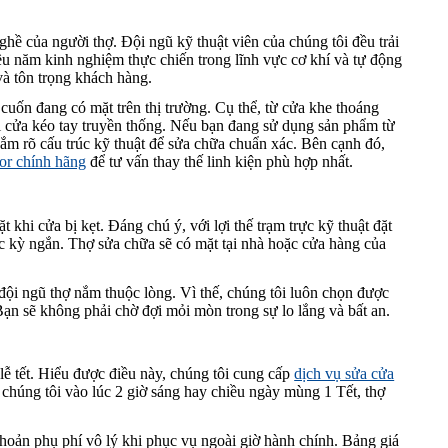
hề của người thợ. Đội ngũ kỹ thuật viên của chúng tôi đều trải
ều năm kinh nghiệm thực chiến trong lĩnh vực cơ khí và tự động
 và tôn trọng khách hàng.
 cuốn đang có mặt trên thị trường. Cụ thể, từ cửa khe thoáng
i cửa kéo tay truyền thống. Nếu bạn đang sử dụng sản phẩm từ
nắm rõ cấu trúc kỹ thuật để sửa chữa chuẩn xác. Bên cạnh đó,
or chính hãng
để tư vấn thay thế linh kiện phù hợp nhất.
khi cửa bị kẹt. Đáng chú ý, với lợi thế trạm trực kỹ thuật đặt
c kỳ ngắn. Thợ sửa chữa sẽ có mặt tại nhà hoặc cửa hàng của
đội ngũ thợ nắm thuộc lòng. Vì thế, chúng tôi luôn chọn được
ạn sẽ không phải chờ đợi mỏi mòn trong sự lo lắng và bất an.
ễ tết. Hiểu được điều này, chúng tôi cung cấp
dịch vụ sửa cửa
chúng tôi vào lúc 2 giờ sáng hay chiều ngày mùng 1 Tết, thợ
oản phụ phí vô lý khi phục vụ ngoài giờ hành chính. Bảng giá