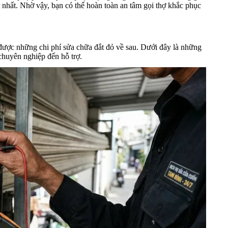
 nhất. Nhờ vậy, bạn có thể hoàn toàn an tâm gọi thợ khắc phục
 được những chi phí sửa chữa đắt đỏ về sau. Dưới đây là những
 chuyên nghiệp đến hỗ trợ.