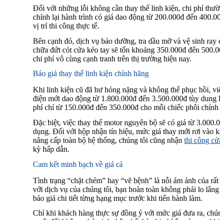
Đối với những lỗi không cần thay thế linh kiện, chi phí thườ
chỉnh lại hành trình có giá dao động từ 200.000đ đến 400.
vị trí thi công thực tế.
Bên cạnh đó, dịch vụ bảo dưỡng, tra dầu mỡ và vệ sinh ray
chữa đứt cót cửa kéo tay sẽ tốn khoảng 350.000đ đến 500.0
chi phí vô cùng cạnh tranh trên thị trường hiện nay.
Báo giá thay thế linh kiện chính hãng
Khi linh kiện cũ đã hư hỏng nặng và không thể phục hồi, việc
điện mới dao động từ 1.800.000đ đến 3.500.000đ tùy dung 
phí chỉ từ 150.000đ đến 350.000đ cho mỗi chiếc phôi chính
Đặc biệt, việc thay thế motor nguyên bộ sẽ có giá từ 3.000
dụng. Đối với hộp nhận tín hiệu, mức giá thay mới rơi và
nâng cấp toàn bộ hệ thống, chúng tôi cũng nhận
thi công c
kỳ hấp dẫn.
Cam kết minh bạch về giá cả
Tình trạng “chặt chém” hay “vẽ bệnh” là nỗi ám ảnh của rất
với dịch vụ của chúng tôi, bạn hoàn toàn không phải lo lắng
báo giá chi tiết từng hạng mục trước khi tiến hành làm.
Chỉ khi khách hàng thực sự đồng ý với mức giá đưa ra, chún