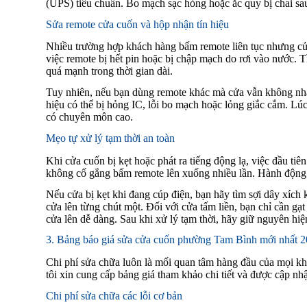
(UPS) tiêu chuẩn. Bo mạch sạc hỏng hoặc ắc quy bị chai sau
Sửa remote cửa cuốn và hộp nhận tín hiệu
Nhiều trường hợp khách hàng bấm remote liên tục nhưng cửa
việc remote bị hết pin hoặc bị chập mạch do rơi vào nước. T
quá mạnh trong thời gian dài.
Tuy nhiên, nếu bạn dùng remote khác mà cửa vẫn không nh
hiệu có thể bị hỏng IC, lỗi bo mạch hoặc lỏng giắc cắm. Lúc
có chuyên môn cao.
Mẹo tự xử lý tạm thời an toàn
Khi cửa cuốn bị kẹt hoặc phát ra tiếng động lạ, việc đầu tiê
không cố gắng bấm remote lên xuống nhiều lần. Hành động n
Nếu cửa bị kẹt khi đang cúp điện, bạn hãy tìm sợi dây xích
cửa lên từng chút một. Đối với cửa tấm liền, bạn chỉ cần gạ
cửa lên dễ dàng. Sau khi xử lý tạm thời, hãy giữ nguyên hiện
3. Bảng báo giá sửa cửa cuốn phường Tam Bình mới nhất 
Chi phí sửa chữa luôn là mối quan tâm hàng đầu của mọi kh
tôi xin cung cấp bảng giá tham khảo chi tiết và được cập n
Chi phí sửa chữa các lỗi cơ bản