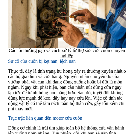
Các lỗi thường gặp và cách xử lý từ thợ sửa cửa cuốn chuyên
nghiệp
Sự cố cửa cuốn bị kẹt nan, lệch nan
Thực tế, đây là tình trạng hư hỏng xảy ra thường xuyên nhất ở
các hộ gia đình và cửa hàng. Nguyên nhân chủ yếu do cửa
vướng phải vật cản khi đang đóng xuống hoặc bị đứt lá mòn
ngàm. Ngay khi phát hiện, bạn cần nhấn nút dừng cửa ngay
lập tức để tránh hỏng hóc nặng hơn. Sau đó, tuyệt đối không
dùng lực mạnh để kéo, đẩy hay nạy cửa lên. Việc cố tình tác
động vật lý có thể làm rách toàn bộ thân cửa, gây tốn kém chi
phí thay mới.
Trục trặc liên quan đến motor cửa cuốn
Động cơ chính là trái tim giúp toàn bộ hệ thống cửa vận hành
lên xuống nhịp nhàng. Tuy nhiên, đôi khi bạn sẽ gặp tình