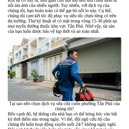
Khi sự cố xảy ra, thời gian chờ đợi thợ đến sửa chữa luôn là
nỗi ám ảnh của nhiều người. Tuy nhiên, với dịch vụ của
chúng tôi, bạn hoàn toàn có thể gạt bỏ nỗi lo này. Cụ thể,
chúng tôi cam kết tốc độ phục vụ siêu tốc chưa từng có trên
thị trường. Thợ kỹ thuật sẽ có mặt trong vòng 15-30 phút tại
mọi tuyến đường thuộc khu vực Tân Phú. Nhờ vậy, tài sản
của bạn luôn được bảo vệ kịp thời và an toàn nhất.
Tại sao nên chọn dịch vụ sửa cửa cuốn phường Tân Phú của
chúng tôi?
Bên cạnh đó, hệ thống cửa nhà bạn có thể hỏng hóc vào bất
kỳ thời điểm nào trong ngày. Vì thế, đội ngũ cứu hộ của
chúng tôi luôn hoạt động xuyên suốt 24/7 không ngày nghỉ.