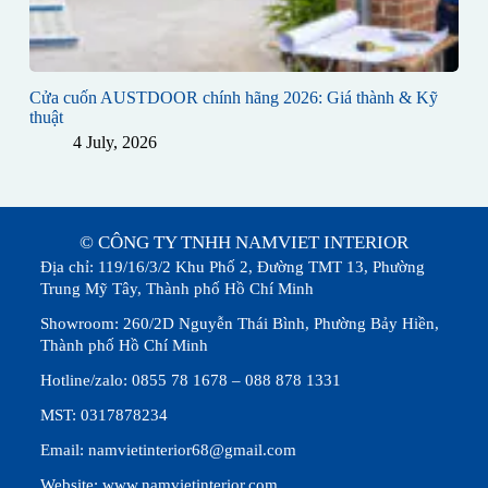
Cửa cuốn AUSTDOOR chính hãng 2026: Giá thành & Kỹ
thuật
4 July, 2026
© CÔNG TY TNHH NAMVIET INTERIOR
Địa chỉ: 119/16/3/2 Khu Phố 2, Đường TMT 13, Phường
Trung Mỹ Tây, Thành phố Hồ Chí Minh
Showroom: 260/2D Nguyễn Thái Bình, Phường Bảy Hiền,
Thành phố Hồ Chí Minh
Hotline/zalo: 0855 78 1678 – 088 878 1331
MST: 0317878234
Email: namvietinterior68@gmail.com
Website: www.namvietinterior.com