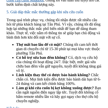
công cửa cuốn Mitadoor
, chúng tôi vẫn tuân thủ tuyệt đối các
bước kiểm định chất lượng này.
5. Giải đáp thắc mắc thường gặp khi sửa cửa cuốn
Trong quá trình phục vụ, chúng tôi nhận được rất nhiều câu
hỏi từ phía khách hàng tại Tân Phú. Vì vậy, chúng tôi đã tổng
hợp lại những thắc mắc phổ biến nhất để bạn dễ dàng tham
khảo. Thực tế, việc nắm rõ thông tin sẽ giúp bạn chủ động và
bình tĩnh hơn khi đối mặt với sự cố.
Thợ mất bao lâu để có mặt?
Chúng tôi cam kết thời
gian di chuyển chỉ từ 15-30 phút tại mọi khu vực thuộc
phường Tân Phú.
Có hỗ trợ sửa ban đêm không?
Có, dịch vụ cứu hộ
của chúng tôi hoạt động 24/7. Đặc biệt, mức giá sửa
chữa ban đêm vẫn giữ nguyên, tuyệt đối không tăng giá
vô lý.
Linh kiện thay thế có được bảo hành không?
Chắc
chắn có. Mọi linh kiện đều được bảo hành dài hạn từ 6-
24 tháng và cam kết chính hãng 100%.
Làm gì khi cửa cuốn bị kẹt không xuống được?
Bạn
cần ngắt nguồn điện ngay lập tức. Tuyệt đối không cố
bấm remote nhiều lần và hãy gọi ngay cho thợ cứu hộ
chuyên nghiệp.