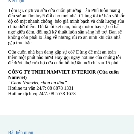
Kết luận
Tóm lại, dịch vụ sửa cửa cuốn phường Tân Phú luôn mang
đến sự an tâm tuyệt đối cho mọi nhà. Chúng tôi tự hào với tốc
độ có mặt nhanh chóng, báo giá minh bạch và chất lượng sửa
chữa dứt điểm. Dù là lỗi kẹt nan, hỏng motor hay sự cố bất
ngờ giữa đêm, đội ngũ kỹ thuật luôn sẵn sàng hỗ trợ. Bạn sẽ
không còn phải lo lắng về những rủi ro an ninh khi cửa nhà
gặp trục trặc.
Cửa cuốn nhà bạn đang gặp sự cố? Đừng để mất an toàn
thêm một phút nào nữa! Hãy gọi ngay hotline của chúng tôi
để được thợ cứu hộ cửa cuốn hỗ trợ tận nơi chỉ sau 15 phút.
CÔNG TY TNHH NAMVIET INTERIOR (Cửa cuốn
Namviet)
“Chọn Namviet, chọn an tâm”
Hotline tư vấn 24/7: 08 8878 1331
Hotline dịch vụ 24/7: 08 5578 1678
Bài liên quan