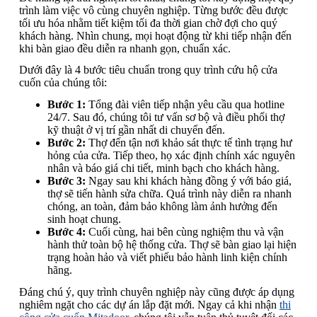
trình làm việc vô cùng chuyên nghiệp. Từng bước đều được
tối ưu hóa nhằm tiết kiệm tối đa thời gian chờ đợi cho quý
khách hàng. Nhìn chung, mọi hoạt động từ khi tiếp nhận đến
khi bàn giao đều diễn ra nhanh gọn, chuẩn xác.
Dưới đây là 4 bước tiêu chuẩn trong quy trình cứu hộ cửa
cuốn của chúng tôi:
Bước 1:
Tổng đài viên tiếp nhận yêu cầu qua hotline
24/7. Sau đó, chúng tôi tư vấn sơ bộ và điều phối thợ
kỹ thuật ở vị trí gần nhất di chuyển đến.
Bước 2:
Thợ đến tận nơi khảo sát thực tế tình trạng hư
hỏng của cửa. Tiếp theo, họ xác định chính xác nguyên
nhân và báo giá chi tiết, minh bạch cho khách hàng.
Bước 3:
Ngay sau khi khách hàng đồng ý với báo giá,
thợ sẽ tiến hành sửa chữa. Quá trình này diễn ra nhanh
chóng, an toàn, đảm bảo không làm ảnh hưởng đến
sinh hoạt chung.
Bước 4:
Cuối cùng, hai bên cùng nghiệm thu và vận
hành thử toàn bộ hệ thống cửa. Thợ sẽ bàn giao lại hiện
trạng hoàn hảo và viết phiếu bảo hành linh kiện chính
hãng.
Đáng chú ý, quy trình chuyên nghiệp này cũng được áp dụng
nghiêm ngặt cho các dự án lắp đặt mới. Ngay cả khi nhận
thi