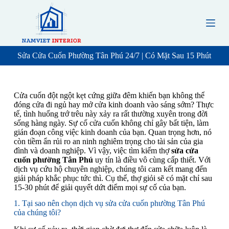
S
k
i
p
t
o
Sửa Cửa Cuốn Phường Tân Phú 24/7 | Có Mặt Sau 15 Phút
c
o
n
t
Cửa cuốn đột ngột kẹt cứng giữa đêm khiến bạn không thể
e
đóng cửa đi ngủ hay mở cửa kinh doanh vào sáng sớm? Thực
n
tế, tình huống trớ trêu này xảy ra rất thường xuyên trong đời
t
sống hàng ngày. Sự cố cửa cuốn không chỉ gây bất tiện, làm
gián đoạn công việc kinh doanh của bạn. Quan trọng hơn, nó
còn tiềm ẩn rủi ro an ninh nghiêm trọng cho tài sản của gia
đình và doanh nghiệp. Vì vậy, việc tìm kiếm thợ
sửa cửa
cuốn phường Tân Phú
uy tín là điều vô cùng cấp thiết. Với
dịch vụ cứu hộ chuyên nghiệp, chúng tôi cam kết mang đến
giải pháp khắc phục tức thì. Cụ thể, thợ giỏi sẽ có mặt chỉ sau
15-30 phút để giải quyết dứt điểm mọi sự cố của bạn.
1. Tại sao nên chọn dịch vụ sửa cửa cuốn phường Tân Phú
của chúng tôi?