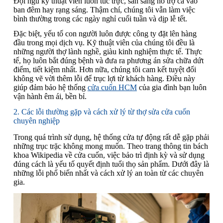
Đội ngũ kỹ thuật viên luôn túc trực, sẵn sàng hỗ trợ cả vào
ban đêm hay rạng sáng. Thậm chí, chúng tôi vẫn làm việc
bình thường trong các ngày nghỉ cuối tuần và dịp lễ tết.
Đặc biệt, yếu tố con người luôn được công ty đặt lên hàng
đầu trong mọi dịch vụ. Kỹ thuật viên của chúng tôi đều là
những người thợ lành nghề, giàu kinh nghiệm thực tế. Thực
tế, họ luôn bắt đúng bệnh và đưa ra phương án sửa chữa dứt
điểm, tiết kiệm nhất. Hơn nữa, chúng tôi cam kết tuyệt đối
không vẽ vời thêm lỗi để trục lợi từ khách hàng. Điều này
giúp đảm bảo hệ thống
cửa cuốn HCM
của gia đình bạn luôn
vận hành êm ái, bền bỉ.
2. Các lỗi thường gặp và cách xử lý từ thợ sửa cửa cuốn
chuyên nghiệp
Trong quá trình sử dụng, hệ thống cửa tự động rất dễ gặp phải
những trục trặc không mong muốn. Theo trang thông tin bách
khoa Wikipedia về cửa cuốn, việc bảo trì định kỳ và sử dụng
đúng cách là yếu tố quyết định tuổi thọ sản phẩm. Dưới đây là
những lỗi phổ biến nhất và cách xử lý an toàn từ các chuyên
gia.