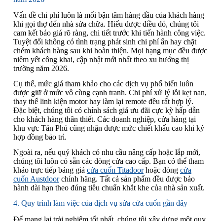
Vấn đề chi phí luôn là mối bận tâm hàng đầu của khách hàng
khi gọi thợ đến nhà sửa chữa. Hiểu được điều đó, chúng tôi
cam kết báo giá rõ ràng, chi tiết trước khi tiến hành công việc.
Tuyệt đối không có tình trạng phát sinh chi phí ẩn hay chặt
chém khách hàng sau khi hoàn thiện. Mọi hạng mục đều được
niêm yết công khai, cập nhật mới nhất theo xu hướng thị
trường năm 2026.
Cụ thể, mức giá tham khảo cho các dịch vụ phổ biến luôn
được giữ ở mức vô cùng cạnh tranh. Chi phí xử lý lỗi kẹt nan,
thay thế linh kiện motor hay làm lại remote đều rất hợp lý.
Đặc biệt, chúng tôi có chính sách giá ưu đãi cực kỳ hấp dẫn
cho khách hàng thân thiết. Các doanh nghiệp, cửa hàng tại
khu vực Tân Phú cũng nhận được mức chiết khấu cao khi ký
hợp đồng bảo trì.
Ngoài ra, nếu quý khách có nhu cầu nâng cấp hoặc lắp mới,
chúng tôi luôn có sẵn các dòng cửa cao cấp. Bạn có thể tham
khảo trực tiếp bảng giá
cửa cuốn Titadoor
hoặc dòng
cửa
cuốn Austdoor
chính hãng. Tất cả sản phẩm đều được bảo
hành dài hạn theo đúng tiêu chuẩn khắt khe của nhà sản xuất.
4. Quy trình làm việc của dịch vụ sửa cửa cuốn gần đây
Để mang lại trải nghiệm tốt nhất, chúng tôi xây dựng một quy