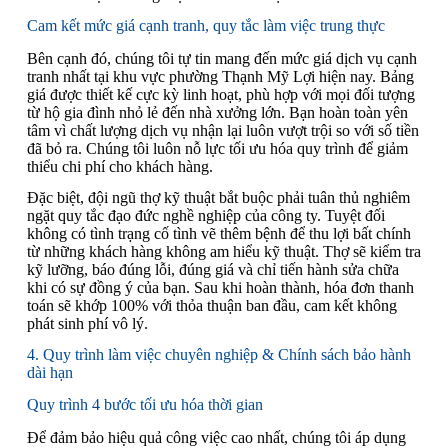
Cam kết mức giá cạnh tranh, quy tắc làm việc trung thực
Bên cạnh đó, chúng tôi tự tin mang đến mức giá dịch vụ cạnh
tranh nhất tại khu vực phường Thạnh Mỹ Lợi hiện nay. Bảng
giá được thiết kế cực kỳ linh hoạt, phù hợp với mọi đối tượng
từ hộ gia đình nhỏ lẻ đến nhà xưởng lớn. Bạn hoàn toàn yên
tâm vì chất lượng dịch vụ nhận lại luôn vượt trội so với số tiền
đã bỏ ra. Chúng tôi luôn nỗ lực tối ưu hóa quy trình để giảm
thiểu chi phí cho khách hàng.
Đặc biệt, đội ngũ thợ kỹ thuật bắt buộc phải tuân thủ nghiêm
ngặt quy tắc đạo đức nghề nghiệp của công ty. Tuyệt đối
không có tình trạng cố tình vẽ thêm bệnh để thu lợi bất chính
từ những khách hàng không am hiểu kỹ thuật. Thợ sẽ kiểm tra
kỹ lưỡng, báo đúng lỗi, đúng giá và chỉ tiến hành sửa chữa
khi có sự đồng ý của bạn. Sau khi hoàn thành, hóa đơn thanh
toán sẽ khớp 100% với thỏa thuận ban đầu, cam kết không
phát sinh phí vô lý.
4. Quy trình làm việc chuyên nghiệp & Chính sách bảo hành
dài hạn
Quy trình 4 bước tối ưu hóa thời gian
Để đảm bảo hiệu quả công việc cao nhất, chúng tôi áp dụng