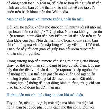
dễ dàng hạch toán. Ngoài ra, để hiểu rõ hơn về nguyên lý vận
hành an toàn, bạn có thể tham khảo chi tiết về cấu tạo cửa
cuốn trên bách khoa toàn thư Wikipedia.
Mẹo tự khắc phục khi remote không nhận tín hiệu
Đôi khi, hệ thống không mở được chỉ vì những lỗi rất nhỏ mà
bạn hoàn toàn có thể tự xử lý tại nhà. Nếu cửa không nhận tín
hiệu remote, bước đầu tiên hãy kiểm tra lại đèn báo trên chiếc
chìa khóa của bạn. Nếu đèn sáng mờ hoặc không sáng, bạn
chỉ cần dùng tua vít tháo nắp lưng và thay viên pin 12V mới.
Thao tác này rất đơn giản và giúp bạn tiết kiệm được một
khoản chi phí gọi thợ.
Trong trường hợp đèn remote vẫn sáng rõ nhưng cửa không
chạy, có thể hộp nhận sóng đang bị treo do sốc điện. Lúc này,
hãy thử tìm đến vị trí cầu dao điện (aptomat) cấp nguồn cho
hệ thống cửa. Cụ thể, bạn gạt cầu dao xuống để ngắt điện
khoảng 5 phút, sau đó bật lại để reset bo mạch. Rất nhiều
trường hợp hệ thống đã hoạt động bình thường trở lại chỉ sau
thao tác khởi động lại đơn giản này.
Hướng dẫn mở cửa thủ công an toàn khi mất điện
Tuy nhiên, nếu khu vực bị mất điện mà bình lưu điện lại
hỏng, bạn bắt buộc phải dùng cách mở thủ công. Đối với