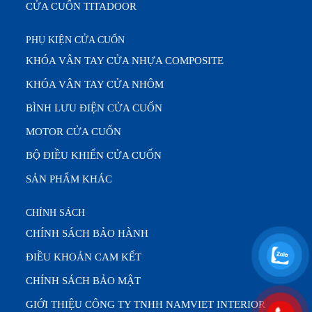
CỬA CUỐN TITADOOR
PHỤ KIỆN CỬA CUỐN
KHÓA VÂN TAY CỬA NHỰA COMPOSITE
KHÓA VÂN TAY CỬA NHÔM
BÌNH LƯU ĐIỆN CỬA CUỐN
MOTOR CỬA CUỐN
BỘ ĐIỀU KHIỂN CỬA CUỐN
SẢN PHẨM KHÁC
CHÍNH SÁCH
CHÍNH SÁCH BẢO HÀNH
ĐIỀU KHOẢN CAM KẾT
CHÍNH SÁCH BẢO MẬT
GIỚI THIỆU CÔNG TY TNHH NAMVIET INTERIOR