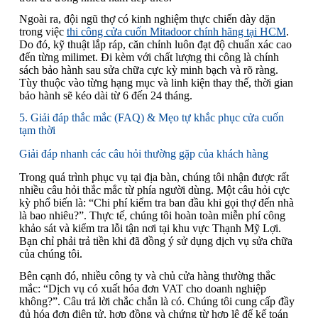
Ngoài ra, đội ngũ thợ có kinh nghiệm thực chiến dày dặn
trong việc
thi công cửa cuốn Mitadoor chính hãng tại HCM
.
Do đó, kỹ thuật lắp ráp, căn chỉnh luôn đạt độ chuẩn xác cao
đến từng milimet. Đi kèm với chất lượng thi công là chính
sách bảo hành sau sửa chữa cực kỳ minh bạch và rõ ràng.
Tùy thuộc vào từng hạng mục và linh kiện thay thế, thời gian
bảo hành sẽ kéo dài từ 6 đến 24 tháng.
5. Giải đáp thắc mắc (FAQ) & Mẹo tự khắc phục cửa cuốn
tạm thời
Giải đáp nhanh các câu hỏi thường gặp của khách hàng
Trong quá trình phục vụ tại địa bàn, chúng tôi nhận được rất
nhiều câu hỏi thắc mắc từ phía người dùng. Một câu hỏi cực
kỳ phổ biến là: “Chi phí kiểm tra ban đầu khi gọi thợ đến nhà
là bao nhiêu?”. Thực tế, chúng tôi hoàn toàn miễn phí công
khảo sát và kiểm tra lỗi tận nơi tại khu vực Thạnh Mỹ Lợi.
Bạn chỉ phải trả tiền khi đã đồng ý sử dụng dịch vụ sửa chữa
của chúng tôi.
Bên cạnh đó, nhiều công ty và chủ cửa hàng thường thắc
mắc: “Dịch vụ có xuất hóa đơn VAT cho doanh nghiệp
không?”. Câu trả lời chắc chắn là có. Chúng tôi cung cấp đầy
đủ hóa đơn điện tử, hợp đồng và chứng từ hợp lệ để kế toán