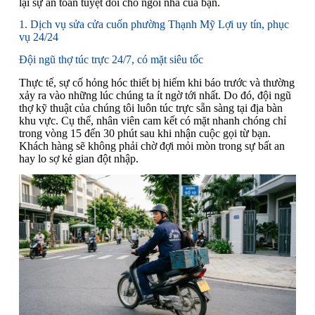
lại sự an toàn tuyệt đối cho ngôi nhà của bạn.
1. Dịch vụ sửa cửa cuốn phường Thạnh Mỹ Lợi uy tín, phục
vụ 24/24
Đội ngũ thợ túc trực 24/7, có mặt siêu tốc
Thực tế, sự cố hỏng hóc thiết bị hiếm khi báo trước và thường
xảy ra vào những lúc chúng ta ít ngờ tới nhất. Do đó, đội ngũ
thợ kỹ thuật của chúng tôi luôn túc trực sẵn sàng tại địa bàn
khu vực. Cụ thể, nhân viên cam kết có mặt nhanh chóng chỉ
trong vòng 15 đến 30 phút sau khi nhận cuộc gọi từ bạn.
Khách hàng sẽ không phải chờ đợi mỏi mòn trong sự bất an
hay lo sợ kẻ gian đột nhập.