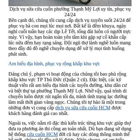
Dịch vụ sửa cửa cuốn phường Thạnh Mỹ Lợi uy tín, phục vụ
24/24
Bên cạnh đó, chúng tôi cung cấp dịch vụ xuyên suốt 24/24 để
phục vụ bà con mọi lúc mọi nơi. Bất kể là đêm khuya, ngày
nghỉ cuối tuần hay các dịp Lễ Tết, tổng đài luôn có người trực
máy. Vì vậy, bạn hoàn toàn yên tâm khi gặp sự cố khẩn cấp
lúc nửa đêm hay rạng sáng. Đội ngũ thợ lành nghề luôn mang
theo đầy đủ đồ nghề chuyên dụng để xử lý mọi tình huống
phát sinh.
Am hiểu địa hình, phục vụ rộng khắp khu vực
Đáng chú ý, phạm vi hoạt động của chúng tôi bao phủ rộng
khắp khu vực TP Thủ Đức (Quận 2 cũ). Đặc biệt, các kỹ
thuật viên rất am hiểu địa hình các tuyến đường, khu dân cư
và biệt thự tại phường Thạnh Mỹ Lợi. Nhờ vậy, quá trình di
chuyển luôn được rút ngắn tối đa, tránh tình trạng lạc đường
làm mất thời gian vàng ngọc. Chúng tôi tự hào là một trong
những đơn vị cung cấp
dịch vụ sửa cửa cuốn HCM
được
khách hàng đánh giá cao nhất.
Ngoài ra, việc nắm rõ đặc thù kiến trúc từng khu vực giúp thợ
đưa ra phương án thi công an toàn nhất. Dù bạn đang sử dụng
hệ thống
cửa cuốn HCM
đời cũ hay các dòng thông minh thế
hệ mới, chúng tôi đều xử lý được. Nhìn chung, sự am hiểu