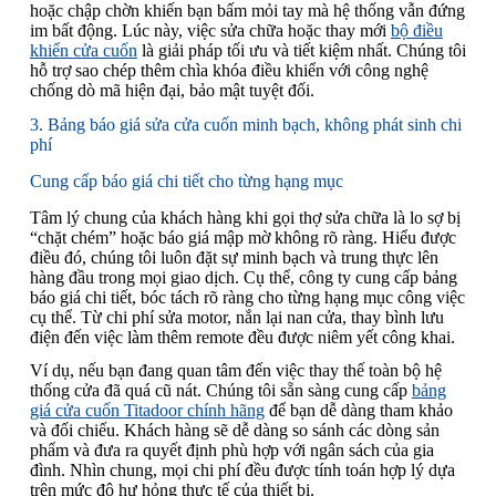
hoặc chập chờn khiến bạn bấm mỏi tay mà hệ thống vẫn đứng
im bất động. Lúc này, việc sửa chữa hoặc thay mới
bộ điều
khiển cửa cuốn
là giải pháp tối ưu và tiết kiệm nhất. Chúng tôi
hỗ trợ sao chép thêm chìa khóa điều khiển với công nghệ
chống dò mã hiện đại, bảo mật tuyệt đối.
3. Bảng báo giá sửa cửa cuốn minh bạch, không phát sinh chi
phí
Cung cấp báo giá chi tiết cho từng hạng mục
Tâm lý chung của khách hàng khi gọi thợ sửa chữa là lo sợ bị
“chặt chém” hoặc báo giá mập mờ không rõ ràng. Hiểu được
điều đó, chúng tôi luôn đặt sự minh bạch và trung thực lên
hàng đầu trong mọi giao dịch. Cụ thể, công ty cung cấp bảng
báo giá chi tiết, bóc tách rõ ràng cho từng hạng mục công việc
cụ thể. Từ chi phí sửa motor, nắn lại nan cửa, thay bình lưu
điện đến việc làm thêm remote đều được niêm yết công khai.
Ví dụ, nếu bạn đang quan tâm đến việc thay thế toàn bộ hệ
thống cửa đã quá cũ nát. Chúng tôi sẵn sàng cung cấp
bảng
giá cửa cuốn Titadoor chính hãng
để bạn dễ dàng tham khảo
và đối chiếu. Khách hàng sẽ dễ dàng so sánh các dòng sản
phẩm và đưa ra quyết định phù hợp với ngân sách của gia
đình. Nhìn chung, mọi chi phí đều được tính toán hợp lý dựa
trên mức độ hư hỏng thực tế của thiết bị.