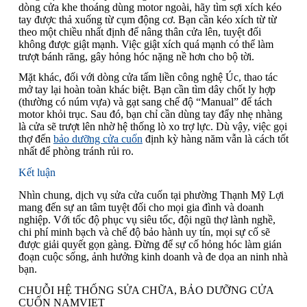
dòng cửa khe thoáng dùng motor ngoài, hãy tìm sợi xích kéo
tay được thả xuống từ cụm động cơ. Bạn cần kéo xích từ từ
theo một chiều nhất định để nâng thân cửa lên, tuyệt đối
không được giật mạnh. Việc giật xích quá mạnh có thể làm
trượt bánh răng, gây hỏng hóc nặng nề hơn cho bộ tời.
Mặt khác, đối với dòng cửa tấm liền công nghệ Úc, thao tác
mở tay lại hoàn toàn khác biệt. Bạn cần tìm dây chốt ly hợp
(thường có núm vựa) và gạt sang chế độ “Manual” để tách
motor khỏi trục. Sau đó, bạn chỉ cần dùng tay đẩy nhẹ nhàng
là cửa sẽ trượt lên nhờ hệ thống lò xo trợ lực. Dù vậy, việc gọi
thợ đến
bảo dưỡng cửa cuốn
định kỳ hàng năm vẫn là cách tốt
nhất để phòng tránh rủi ro.
Kết luận
Nhìn chung, dịch vụ sửa cửa cuốn tại phường Thạnh Mỹ Lợi
mang đến sự an tâm tuyệt đối cho mọi gia đình và doanh
nghiệp. Với tốc độ phục vụ siêu tốc, đội ngũ thợ lành nghề,
chi phí minh bạch và chế độ bảo hành uy tín, mọi sự cố sẽ
được giải quyết gọn gàng. Đừng để sự cố hỏng hóc làm gián
đoạn cuộc sống, ảnh hưởng kinh doanh và đe dọa an ninh nhà
bạn.
CHUỖI HỆ THỐNG SỬA CHỮA, BẢO DƯỠNG CỬA
CUỐN NAMVIET