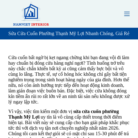
S
k
i
p
t
o
Sửa Cửa Cuốn Phường Thạnh Mỹ Lợi Nhanh Chóng, Giá Rẻ
c
o
n
t
Cửa cuốn bất ngờ bị kẹt ngang chừng khi bạn đang vội đi làm
e
hay chuẩn bị đóng cửa hàng nghỉ ngơi? Tình huống trớ trêu
n
này chắc chắn khiến bất kỳ ai cũng cảm thấy bực bội và vô
t
cùng lo lắng. Thực tế, sự cố hỏng hóc không chỉ gây bất tiện
nghiêm trọng trong sinh hoạt hàng ngày của gia đình. Hơn thế
nữa, nó còn ảnh hưởng trực tiếp đến hoạt động kinh doanh,
làm gián đoạn việc buôn bán. Đặc biệt, việc cửa không đóng
kín tiềm ẩn rủi ro rất lớn về an ninh tài sản nếu không được xử
lý ngay lập tức.
Vì vậy, việc tìm kiếm một đơn vị
sửa cửa cuốn phường
Thạnh Mỹ Lợi
uy tín là vô cùng cấp thiết trong thời điểm
hiện tại. Bài viết này sẽ cung cấp cho bạn giải pháp khắc phục
tức thì với dịch vụ tận nơi chuyên nghiệp nhất năm 2026.
Chúng tôi cam kết thợ giỏi sẽ có mặt chỉ sau 15-30 phút để trả