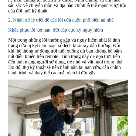
sâu sắc về chuyên môn và địa bàn chính là thế mạnh vượt trội
của đội ngũ kỹ thuật.
2. Nhận xử lý triệt để các lỗi cửa cuốn phổ biến tại nhà
Khắc phục lỗi kẹt nan, đứt cáp cực kỳ nguy hiểm
Một trong những lỗi thường gặp và nguy hiểm nhất là tình
trạng cửa bị kẹt nan hoặc xô lệch khỏi ray dẫn hướng. Đôi
khi, hệ thống tự động trôi tuột xuống dù bạn không hề bấm
nút điều khiển trên remote. Tình trạng này đe dọa trực tiếp
đến tính mạng người sử dụng, trẻ nhỏ và vật nuôi trong nhà.
Do đó, thợ kỹ thuật sẽ tiến hành nắn lại nan cửa, cân chỉnh
hành trình và thay thế các mắt xích bị đứt gãy.