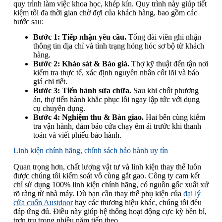
quy trình làm việc khoa học, khép kín. Quy trình này giúp tiết
kiệm tối đa thời gian chờ đợi của khách hàng, bao gồm các
bước sau:
Bước 1: Tiếp nhận yêu cầu.
Tổng đài viên ghi nhận
thông tin địa chỉ và tình trạng hỏng hóc sơ bộ từ khách
hàng.
Bước 2: Khảo sát & Báo giá.
Thợ kỹ thuật đến tận nơi
kiểm tra thực tế, xác định nguyên nhân cốt lõi và báo
giá chi tiết.
Bước 3: Tiến hành sửa chữa.
Sau khi chốt phương
án, thợ tiến hành khắc phục lỗi ngay lập tức với dụng
cụ chuyên dụng.
Bước 4: Nghiệm thu & Bàn giao.
Hai bên cùng kiểm
tra vận hành, đảm bảo cửa chạy êm ái trước khi thanh
toán và viết phiếu bảo hành.
Linh kiện chính hãng, chính sách bảo hành uy tín
Quan trọng hơn, chất lượng vật tư và linh kiện thay thế luôn
được chúng tôi kiểm soát vô cùng gắt gao. Công ty cam kết
chỉ sử dụng 100% linh kiện chính hãng, có nguồn gốc xuất xứ
rõ ràng từ nhà máy. Dù bạn cần thay thế phụ kiện của
đại lý
cửa cuốn Austdoor
hay các thương hiệu khác, chúng tôi đều
đáp ứng đủ. Điều này giúp hệ thống hoạt động cực kỳ bền bỉ,
trơn tru trong nhiều năm tiếp theo.