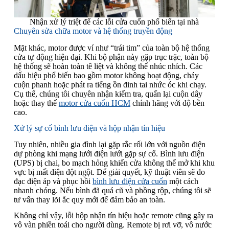
Nhận xử lý triệt để các lỗi cửa cuốn phổ biến tại nhà
Chuyên sửa chữa motor và hệ thống truyền động
Mặt khác, motor được ví như “trái tim” của toàn bộ hệ thống
cửa tự động hiện đại. Khi bộ phận này gặp trục trặc, toàn bộ
hệ thống sẽ hoàn toàn tê liệt và không thể nhúc nhích. Các
dấu hiệu phổ biến bao gồm motor không hoạt động, cháy
cuộn phanh hoặc phát ra tiếng ồn đinh tai nhức óc khi chạy.
Cụ thể, chúng tôi chuyên nhận kiểm tra, quấn lại cuộn dây
hoặc thay thế
motor cửa cuốn HCM
chính hãng với độ bền
cao.
Xử lý sự cố bình lưu điện và hộp nhận tín hiệu
Tuy nhiên, nhiều gia đình lại gặp rắc rối lớn với nguồn điện
dự phòng khi mạng lưới điện lưới gặp sự cố. Bình lưu điện
(UPS) bị chai, bo mạch hỏng khiến cửa không thể mở khi khu
vực bị mất điện đột ngột. Để giải quyết, kỹ thuật viên sẽ đo
đạc điện áp và phục hồi
bình lưu điện cửa cuốn
một cách
nhanh chóng. Nếu bình đã quá cũ và phồng rộp, chúng tôi sẽ
tư vấn thay lõi ắc quy mới để đảm bảo an toàn.
Không chỉ vậy, lỗi hộp nhận tín hiệu hoặc remote cũng gây ra
vô vàn phiền toái cho người dùng. Remote bị rơi vỡ, vô nước