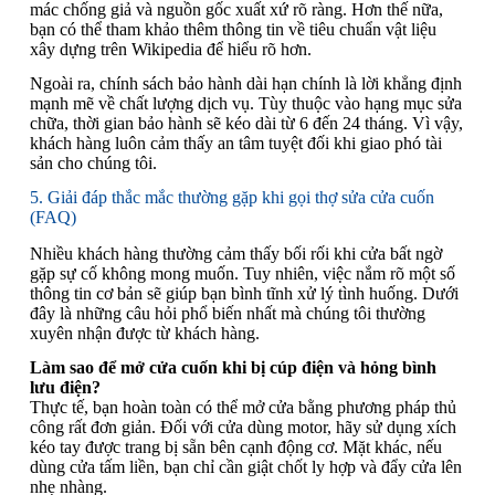
mác chống giả và nguồn gốc xuất xứ rõ ràng. Hơn thế nữa,
bạn có thể tham khảo thêm thông tin về tiêu chuẩn vật liệu
xây dựng trên Wikipedia để hiểu rõ hơn.
Ngoài ra, chính sách bảo hành dài hạn chính là lời khẳng định
mạnh mẽ về chất lượng dịch vụ. Tùy thuộc vào hạng mục sửa
chữa, thời gian bảo hành sẽ kéo dài từ 6 đến 24 tháng. Vì vậy,
khách hàng luôn cảm thấy an tâm tuyệt đối khi giao phó tài
sản cho chúng tôi.
5. Giải đáp thắc mắc thường gặp khi gọi thợ sửa cửa cuốn
(FAQ)
Nhiều khách hàng thường cảm thấy bối rối khi cửa bất ngờ
gặp sự cố không mong muốn. Tuy nhiên, việc nắm rõ một số
thông tin cơ bản sẽ giúp bạn bình tĩnh xử lý tình huống. Dưới
đây là những câu hỏi phổ biến nhất mà chúng tôi thường
xuyên nhận được từ khách hàng.
Làm sao để mở cửa cuốn khi bị cúp điện và hỏng bình
lưu điện?
Thực tế, bạn hoàn toàn có thể mở cửa bằng phương pháp thủ
công rất đơn giản. Đối với cửa dùng motor, hãy sử dụng xích
kéo tay được trang bị sẵn bên cạnh động cơ. Mặt khác, nếu
dùng cửa tấm liền, bạn chỉ cần giật chốt ly hợp và đẩy cửa lên
nhẹ nhàng.