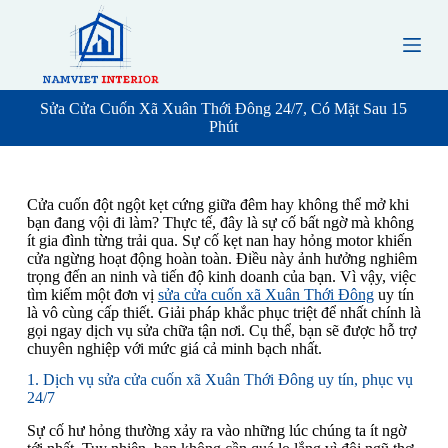
S
k
i
p
t
o
Sửa Cửa Cuốn Xã Xuân Thới Đông 24/7, Có Mặt Sau 15
c
Phút
o
n
t
e
Cửa cuốn đột ngột kẹt cứng giữa đêm hay không thể mở khi
n
bạn đang vội đi làm? Thực tế, đây là sự cố bất ngờ mà không
t
ít gia đình từng trải qua. Sự cố kẹt nan hay hỏng motor khiến
cửa ngừng hoạt động hoàn toàn. Điều này ảnh hưởng nghiêm
trọng đến an ninh và tiến độ kinh doanh của bạn. Vì vậy, việc
tìm kiếm một đơn vị
sửa cửa cuốn xã Xuân Thới Đông
uy tín
là vô cùng cấp thiết. Giải pháp khắc phục triệt để nhất chính là
gọi ngay dịch vụ sửa chữa tận nơi. Cụ thể, bạn sẽ được hỗ trợ
chuyên nghiệp với mức giá cả minh bạch nhất.
1. Dịch vụ sửa cửa cuốn xã Xuân Thới Đông uy tín, phục vụ
24/7
Sự cố hư hỏng thường xảy ra vào những lúc chúng ta ít ngờ