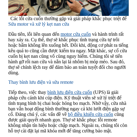
Các lỗi cửa cuốn thường gặp và giải pháp khắc phục triệt để
Sửa motor và xử lý kẹt nan cửa
Đầu tiên, lỗi liên quan đến
motor cửa cuốn
và hành trình rất
hay xảy ra. Cụ thể, thợ sẽ khắc phục tình trạng cửa tự trôi
hoặc bấm không lên xuống hết. Đôi khi, động cơ phát ra tiếng
kêu quá to cũng cần được kiểm tra ngay. Mặt khác, sự cố cửa
cuốn bị kẹt nan cũng vô cùng nguy hiểm. Chúng tôi sẽ tiến
hành gỡ rối nan cửa và nắn lại lá nhôm bị móp méo. Sau đó,
thợ sẽ chỉnh lệch ray để đảm bảo an toàn tuyệt đối cho người
dùng.
Thay bình lưu điện và sửa remote
Tiếp theo, việc thay
bình lưu điện cửa cuốn
(UPS) là giải
pháp cứu cánh khi cúp điện. Kỹ thuật viên sẽ xử lý triệt để
tình trạng bình bị chai hoặc hỏng bo mạch. Nhờ vậy, cửa nhà
bạn vẫn hoạt động bình thường ngay cả khi lưới điện gặp sự
cố. Đáng chú ý, các vấn đề về
bộ điều khiển cửa cuốn
cũng
được giải quyết nhanh gọn. Thợ sẽ khắc phục lỗi remote
không nhận tín hiệu hoặc chập mạch. Ngoài ra, chúng tôi còn
hỗ trợ cài đặt lại mã khóa mới để tăng cường bảo mật.