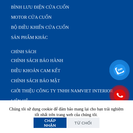
BÌNH LƯU ĐIỆN CỬA CUỐN
MOTOR CỬA CUỐN
BỘ ĐIỀU KHIỂN CỬA CUỐN
SẢN PHẨM KHÁC
CHÍNH SÁCH
CHÍNH SÁCH BẢO HÀNH
ĐIỀU KHOẢN CAM KẾT
CHÍNH SÁCH BẢO MẬT
GIỚI THIỆU CÔNG TY TNHH NAMVIET INTERIOR
LIÊN HỆ
Chúng tôi sử dụng cookie để đảm bảo mang lại cho bạn trải nghiệm
tốt nhất trên trang web của chúng tôi.
CHẤP
Văn phòng: T2 – T7 (8:00 – 17:00) |
Bảo trì & sửa chữa:
TỪ CHỐI
NHẬN
24/7