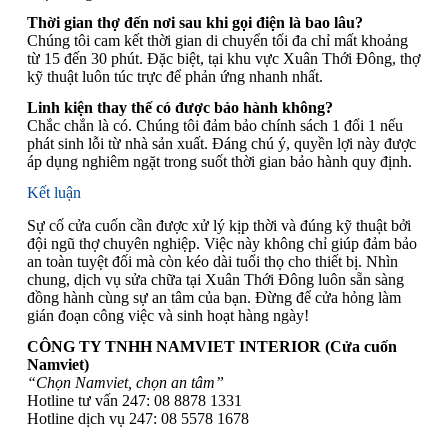
Thời gian thợ đến nơi sau khi gọi điện là bao lâu?
Chúng tôi cam kết thời gian di chuyển tối đa chỉ mất khoảng
từ 15 đến 30 phút. Đặc biệt, tại khu vực Xuân Thới Đông, thợ
kỹ thuật luôn túc trực để phản ứng nhanh nhất.
Linh kiện thay thế có được bảo hành không?
Chắc chắn là có. Chúng tôi đảm bảo chính sách 1 đổi 1 nếu
phát sinh lỗi từ nhà sản xuất. Đáng chú ý, quyền lợi này được
áp dụng nghiêm ngặt trong suốt thời gian bảo hành quy định.
Kết luận
Sự cố cửa cuốn cần được xử lý kịp thời và đúng kỹ thuật bởi
đội ngũ thợ chuyên nghiệp. Việc này không chỉ giúp đảm bảo
an toàn tuyệt đối mà còn kéo dài tuổi thọ cho thiết bị. Nhìn
chung, dịch vụ sửa chữa tại Xuân Thới Đông luôn sẵn sàng
đồng hành cùng sự an tâm của bạn. Đừng để cửa hỏng làm
gián đoạn công việc và sinh hoạt hàng ngày!
CÔNG TY TNHH NAMVIET INTERIOR (Cửa cuốn
Namviet)
“Chọn Namviet, chọn an tâm”
Hotline tư vấn 247: 08 8878 1331
Hotline dịch vụ 247: 08 5578 1678