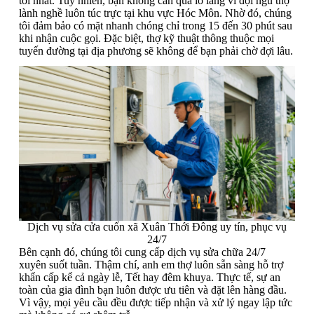
tới nhất. Tuy nhiên, bạn không cần quá lo lắng vì đội ngũ thợ
lành nghề luôn túc trực tại khu vực Hóc Môn. Nhờ đó, chúng
tôi đảm bảo có mặt nhanh chóng chỉ trong 15 đến 30 phút sau
khi nhận cuộc gọi. Đặc biệt, thợ kỹ thuật thông thuộc mọi
tuyến đường tại địa phương sẽ không để bạn phải chờ đợi lâu.
Dịch vụ sửa cửa cuốn xã Xuân Thới Đông uy tín, phục vụ
24/7
Bên cạnh đó, chúng tôi cung cấp dịch vụ sửa chữa 24/7
xuyên suốt tuần. Thậm chí, anh em thợ luôn sẵn sàng hỗ trợ
khẩn cấp kể cả ngày lễ, Tết hay đêm khuya. Thực tế, sự an
toàn của gia đình bạn luôn được ưu tiên và đặt lên hàng đầu.
Vì vậy, mọi yêu cầu đều được tiếp nhận và xử lý ngay lập tức