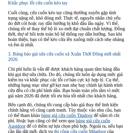
Khắc phục lỗi cửa cuốn kéo tay
Cuối cùng, cửa cuốn kéo tay cũng thường xuyên gặp tình
trạng nặng nề, khó đóng mở. Thực tế, nguyên nhân chủ yếu
do đứt cót hoặc ray dẫn hướng bị khô dầu lâu ngày. Vì thế,
chúng tôi sẽ thay thế bộ lò xo mới đạt chuẩn chất lượng. Đồng
thời, thợ sẽ bôi trơn toàn bộ hệ thống ray dẫn hướng. Sau khi
hoàn thiện, bạn có thể kéo cửa lên xuống một cách nhẹ nhàng
và êm ái nhất.
3. Bảng báo giá sửa cửa cuốn xã Xuân Thới Đông mới nhất
2026
Chi phí luôn là vấn đề được khách hàng quan tâm hàng đầu
khi gọi thợ sửa chữa. Do đó, chúng tôi luôn áp dụng mức giá
kiểm tra và khắc phục các lỗi cơ bản cực kỳ hợp lý. Cụ thể,
những hạng mục như gỡ kẹt nan nhẹ hay chỉnh lại hành trình
cửa đều có chi phí bình dân. Bạn hoàn toàn yên tâm vì mức
giá năm 2026 đã được tối ưu hóa tốt nhất cho khách hàng.
Bên cạnh đó, chúng tôi cung cấp báo giá thay thế linh kiện
chính hãng vô cùng cạnh tranh. Tùy thuộc vào nhu cầu, bạn
có thể tham khảo
bảng giá cửa cuốn Titadoor
để nắm rõ chi
phí. Hoặc bạn cũng có thể xem qua
bảng giá cửa cuốn
Austdoor
để có thêm sự lựa chọn phù hợp. Ngoài ra, nếu bạn
cần lắp đặt mới, dịch vụ
thi công cửa cuốn Mitadoor
của